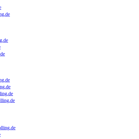
e
ng.de
g.de
e
.de
ng.de
ng.de
ling.de
lling.de
lling.de
e