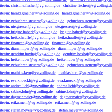
christine.fischer@vg-zolling.d
harald.gmeiner@vg-zolling.de
gebuehren.steuern@vg-zolli
ute.gresser@vg-zolling.de
brigitte.haberl@vg-zolling.de
heiko.hauffe@vg-zolling.de
finanzen@vg-zolling.de
diana.hilpert@vg-zolling.de
qendrim.hoxhaj@vg-zolling.d
heike.huber@vg-zolling.de
gebuehren.steuern@vg-zolli
mathias.kern@vg-zolling.de
eva.knoeckl@vg-zolling.de
andrea.liebl@vg-zolling.de
sabine.lohr@vg-zolling.de
dagmar.maier@vg-zolling.de
erika.mehl@vg-zolling.de
stefan.meyer@vg-zolling.de