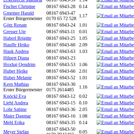
Fischer Christine
08167 6943-28
0.14
Gmeiner Harald
08167 6943-47
1.17
Erster Bürgermeister
0170 65 72 528
Götz Renate
08167 6943-24
1.01
Gresser Ute
08167 6943-11
0.01
Haberl Brigitte
08167 6943-25
1.05
Hauffe Heiko
08167 6943-60
2.09
Hauk Andrea
08167 6943-63
1.03
Hilpert Diana
08167 6943-23
Hoxhaj Qendrim
08167 6943-53
1.06
Huber Heike
08167 6943-66
2.01
Huber Melanie
08167 6943-52
1.01
Kern Mathias
08167 6943-30
1.16
Erster Bürgermeister
0175 2614485
Knöckl Eva
08167 6943-12
0.02
Liebl Andrea
08167 6943-15
0.10
Lohr Sabine
08167 6943-36
2.05
Maier Dagmar
08167 6943-16
1.08
Mehl Erika
08167 6943-35
0.14
08167 6943-50
Meyer Stefan
0.05