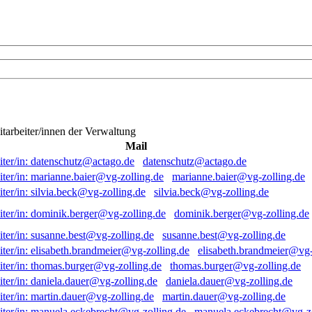
itarbeiter/innen der Verwaltung
Mail
datenschutz@actago.de
marianne.baier@vg-zolling.de
silvia.beck@vg-zolling.de
dominik.berger@vg-zolling.de
susanne.best@vg-zolling.de
elisabeth.brandmeier@vg-
thomas.burger@vg-zolling.de
daniela.dauer@vg-zolling.de
martin.dauer@vg-zolling.de
manuela.eckebrecht@vg-zo