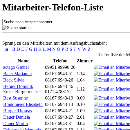
Mitarbeiter-Telefon-Liste
Sprung zu den Mitarbeitern mit dem Anfangsbuchstaben:
a
B
D
E
F
G
H
K
L
M
N
O
P
R
S
T
V
W
Z
Telefonliste der M
Name
Telefon
Zimmer
actago GmbH
09951 99990-20
Baier Marianne
08167 6943-51
1.14
Beck Silvia
08167 6943-26
1.04
Berger Dominik
08167 6943-46
1.12
Erster Bürgermeister
0171 4788152
Best Susanne
08167 6943-19
0.09
Brandmeier Elisabeth
08167 6943-13
0.10
Burger Thomas
08167 6943-21
1.09
Dauer Daniela
08167 6943-27
2.01
Dauer Martin
08167 6943-31
0.04
Eckebrecht Manuela
08167 6943-59
1.14