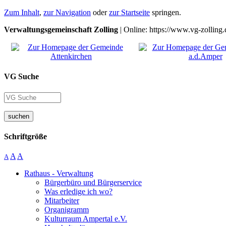
Zum Inhalt
,
zur Navigation
oder
zur Startseite
springen.
Verwaltungsgemeinschaft Zolling
| Online: https://www.vg-zolling.
VG Suche
suchen
Schriftgröße
A
A
A
Rathaus - Verwaltung
Bürgerbüro und Bürgerservice
Was erledige ich wo?
Mitarbeiter
Organigramm
Kulturraum Ampertal e.V.