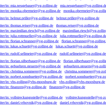
mia.neugebauer@vg-zolling.d
monika.obermeier@vg-zolli
helmut.priller@vg-zolling.de
thomas.reiser@vg-zolling.de
maximilian.riesch@vg-zollin
julia.rottmueller@vg-zolling.d
florian.schranner@vg-zolling
lukas.schuett@vg-zolling.de
rudolf.sellmeier@vg-zolling.de
florian.silberbauer@vg-zolli
gebuehren.steuern@vg-zolli
christina.sommerer@vg-zol
norbert.sonnhuetter@vg-zo
vhs-zolling@vhs-moosburg.de
finanzen@vg-zolling.de
vollstreckungsstelle@vg-zo
daniel.vrhovnik@vg-zolling.d