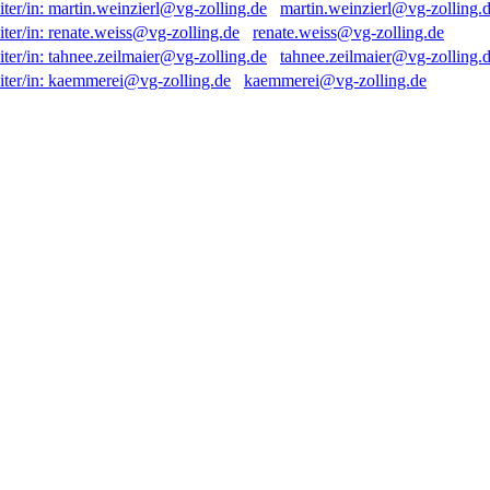
martin.weinzierl@vg-zolling.
renate.weiss@vg-zolling.de
tahnee.zeilmaier@vg-zolling.
kaemmerei@vg-zolling.de