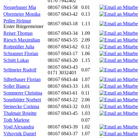
0170 7942402
Neugebauer Mia
08167 6943-58
0.01
Obermeier Monika
08167 6943-42
0.13
Priller Helmut
08167 6943-18
1.13
Erster Bürgermeister
Reiser Thomas
08167 6943-34
1.09
Riesch Maximilian
08167 6943-55
2.09
Rottmüller Julia
08167 6943-62
0.12
Schranner Florian
08167 6943-17
1.06
Schütt Lukas
08167 6943-20
1.15
08167 6943-43
Sellmeier Rudolf
0.07
0171 3032403
Silberbauer Florian
08167 6943-44
1.07
Soller Bianca
08167 6943-33
1.01
Sommerer Christina
08167 6943-61
0.11
Sonnhütter Norbert
08167 6943-22
2.06
Steinecke Corinna
08167 6943-32
0.03
Thalmair Brigitte
08167 6943-45
1.03
Toth Marlene
0.07
Vogl Alexandra
08167 6943-39
1.02
Vrhovnik Daniel
08167 6943-37
1.07