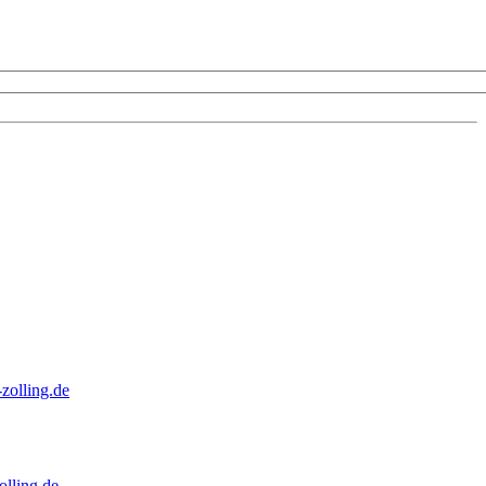
zolling.de
lling.de