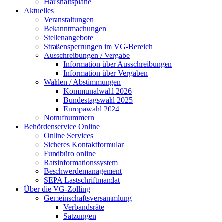
Haushaltspläne
Aktuelles
Veranstaltungen
Bekanntmachungen
Stellenangebote
Straßensperrungen im VG-Bereich
Ausschreibungen / Vergabe
Information über Ausschreibungen
Information über Vergaben
Wahlen / Abstimmungen
Kommunalwahl 2026
Bundestagswahl 2025
Europawahl 2024
Notrufnummern
Behördenservice Online
Online Services
Sicheres Kontaktformular
Fundbüro online
Ratsinformationssystem
Beschwerdemanagement
SEPA Lastschriftmandat
Über die VG-Zolling
Gemeinschaftsversammlung
Verbandsräte
Satzungen