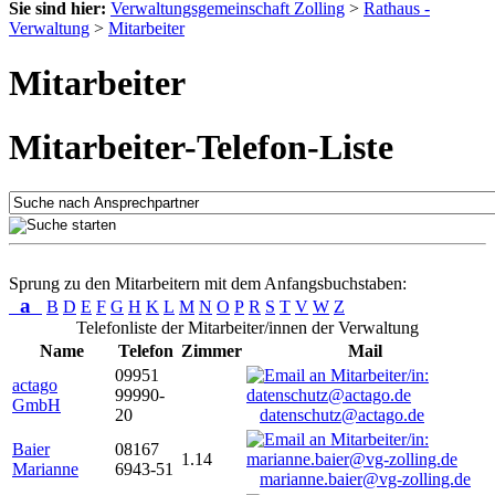
Sie sind hier:
Verwaltungsgemeinschaft Zolling
>
Rathaus -
Verwaltung
>
Mitarbeiter
Mitarbeiter
Mitarbeiter-Telefon-Liste
Sprung zu den Mitarbeitern mit dem Anfangsbuchstaben:
a
B
D
E
F
G
H
K
L
M
N
O
P
R
S
T
V
W
Z
Telefonliste der Mitarbeiter/innen der Verwaltung
Name
Telefon
Zimmer
Mail
09951
actago
99990-
GmbH
20
datenschutz@actago.de
Baier
08167
1.14
Marianne
6943-51
marianne.baier@vg-zolling.de