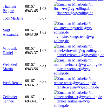
Thalmair
08167
1.03
Brigitte
6943-45
finanzen@vg-zolling.de
Toth Marlene
0.07
Vogl
08167
1.02
Alexandra
6943-39
vollstreckungsstelle@vg-
zolling.de
Vrhovnik
08167
1.07
Daniel
6943-37
daniel.vrhovnik@vg-zolling.de
Weinzierl
08167
0.05
Martin
6943-56
martin.weinzierl@vg-
zolling.de
08167
Weiß Renate
0.02
6943-12
renate.weiss@vg-zolling.de
Zeilmaier
08167
0.12
Tahnee
6943-41
tahnee.zeilmaier@vg-
zolling.de