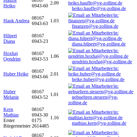
Hauffe
08167
2.09
Heiko
6943-60
heiko.hauffe@vg-zolling.de
08167
Hauk Andrea
1.03
6943-63
finanzen@vg-zolling.de
Hilpert
08167
Diana
6943-23
diana.hilpert@vg-zolling.de
Hoxhaj
08167
1.06
Qendrim
6943-53
qendrim.hoxhaj@vg-zolling.de
08167
Huber Heike
2.01
6943-66
heike.huber@vg-zolling.de
Huber
08167
1.01
Melanie
6943-52
gebuehren.steuern@vg-
zolling.de
Kern
08167
Mathias
6943-30
1.16
Erster
0175
mathias.kern@vg-zolling.de
Bürgermeister
2614485
08167