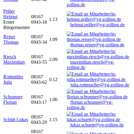
zolling.de
Priller
Helmut
08167
1.13
Erster
6943-18
helmut.priller@vg-zolling.de
Bürgermeister
Reiser
08167
1.09
Thomas
6943-34
thomas.reiser@vg-zolling.de
Riesch
08167
2.09
Maximilian
6943-55
maximilian.riesch@vg-
zolling.de
Rottmüller
08167
0.12
Julia
6943-62
julia.rottmueller@vg-zolling.de
Schranner
08167
1.06
Florian
6943-17
florian.schranner@vg-
zolling.de
08167
Schütt Lukas
1.15
6943-20
lukas.schuett@vg-zolling.de
08167