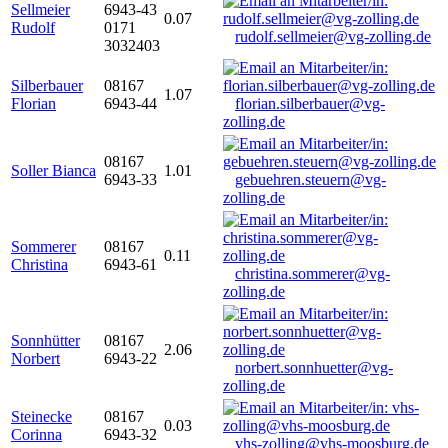
Sellmeier
6943-43
0.07
Rudolf
0171
rudolf.sellmeier@vg-zolling.de
3032403
Silberbauer
08167
1.07
Florian
6943-44
florian.silberbauer@vg-
zolling.de
08167
Soller Bianca
1.01
6943-33
gebuehren.steuern@vg-
zolling.de
Sommerer
08167
0.11
Christina
6943-61
christina.sommerer@vg-
zolling.de
Sonnhütter
08167
2.06
Norbert
6943-22
norbert.sonnhuetter@vg-
zolling.de
Steinecke
08167
0.03
Corinna
6943-32
vhs-zolling@vhs-moosburg.de