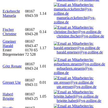
Eckebrecht
08167
1.14
Manuela
6943-59
manuela.eckebrecht@vg-
zolling.de
Fischer
08167
0.14
Christine
6943-28
christine.fischer@vg-zolling.de
Gmeiner
08167
Harald
6943-47
1.17
Erster
0170 65
harald.gmeiner@vg-zolling.de
Bürgermeister
72 528
08167
Götz Renate
1.01
6943-24
gebuehren.steuern@vg-
zolling.de
08167
Gresser Ute
0.01
6943-11
ute.gresser@vg-zolling.de
Haberl
08167
1.05
Brigitte
6943-25
brigitte.haberl@vg-zolling.de