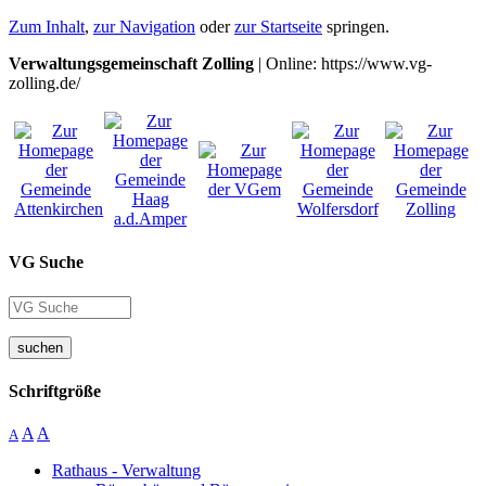
Zum Inhalt
,
zur Navigation
oder
zur Startseite
springen.
Verwaltungsgemeinschaft Zolling
| Online: https://www.vg-
zolling.de/
VG Suche
suchen
Schriftgröße
A
A
A
Rathaus - Verwaltung