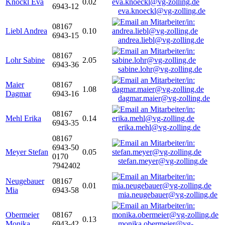
Knöckl Eva
0.02
6943-12
eva.knoeckl@vg-zolling.de
08167
Liebl Andrea
0.10
6943-15
andrea.liebl@vg-zolling.de
08167
Lohr Sabine
2.05
6943-36
sabine.lohr@vg-zolling.de
Maier
08167
1.08
Dagmar
6943-16
dagmar.maier@vg-zolling.de
08167
Mehl Erika
0.14
6943-35
erika.mehl@vg-zolling.de
08167
6943-50
Meyer Stefan
0.05
0170
stefan.meyer@vg-zolling.de
7942402
Neugebauer
08167
0.01
Mia
6943-58
mia.neugebauer@vg-zolling.de
Obermeier
08167
0.13
Monika
6943-42
monika.obermeier@vg-