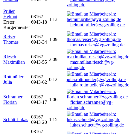
zolling.de
Priller
Helmut
08167
1.13
Erster
6943-18
helmut.priller@vg-zolling.de
Bürgermeister
Reiser
08167
1.09
Thomas
6943-34
thomas.reiser@vg-zolling.de
Riesch
08167
2.09
Maximilian
6943-55
maximilian.riesch@vg-
zolling.de
Rottmüller
08167
0.12
Julia
6943-62
julia.rottmueller@vg-zolling.de
Schranner
08167
1.06
Florian
6943-17
florian.schranner@vg-
zolling.de
08167
Schütt Lukas
1.15
6943-20
lukas.schuett@vg-zolling.de
08167