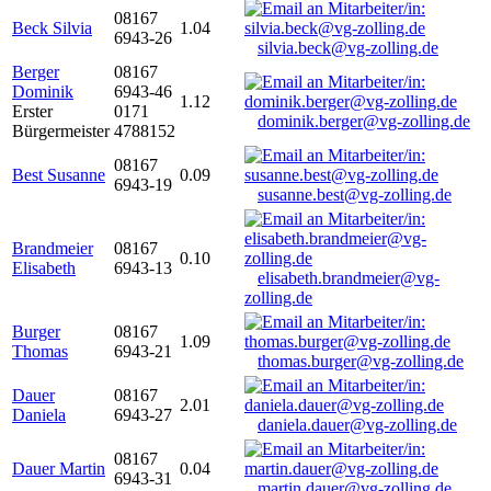
08167
Beck Silvia
1.04
6943-26
silvia.beck@vg-zolling.de
Berger
08167
Dominik
6943-46
1.12
Erster
0171
dominik.berger@vg-zolling.de
Bürgermeister
4788152
08167
Best Susanne
0.09
6943-19
susanne.best@vg-zolling.de
Brandmeier
08167
0.10
Elisabeth
6943-13
elisabeth.brandmeier@vg-
zolling.de
Burger
08167
1.09
Thomas
6943-21
thomas.burger@vg-zolling.de
Dauer
08167
2.01
Daniela
6943-27
daniela.dauer@vg-zolling.de
08167
Dauer Martin
0.04
6943-31
martin.dauer@vg-zolling.de