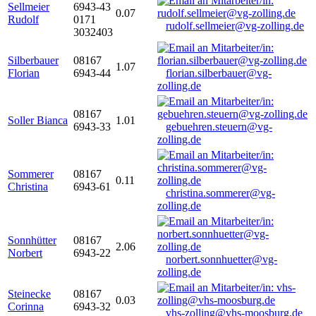
Sellmeier
6943-43
0.07
Rudolf
0171
rudolf.sellmeier@vg-zolling.de
3032403
Silberbauer
08167
1.07
Florian
6943-44
florian.silberbauer@vg-
zolling.de
08167
Soller Bianca
1.01
6943-33
gebuehren.steuern@vg-
zolling.de
Sommerer
08167
0.11
Christina
6943-61
christina.sommerer@vg-
zolling.de
Sonnhütter
08167
2.06
Norbert
6943-22
norbert.sonnhuetter@vg-
zolling.de
Steinecke
08167
0.03
Corinna
6943-32
vhs-zolling@vhs-moosburg.de