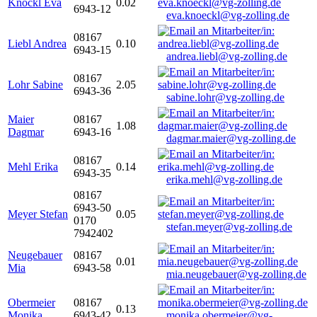
Knöckl Eva
0.02
6943-12
eva.knoeckl@vg-zolling.de
08167
Liebl Andrea
0.10
6943-15
andrea.liebl@vg-zolling.de
08167
Lohr Sabine
2.05
6943-36
sabine.lohr@vg-zolling.de
Maier
08167
1.08
Dagmar
6943-16
dagmar.maier@vg-zolling.de
08167
Mehl Erika
0.14
6943-35
erika.mehl@vg-zolling.de
08167
6943-50
Meyer Stefan
0.05
0170
stefan.meyer@vg-zolling.de
7942402
Neugebauer
08167
0.01
Mia
6943-58
mia.neugebauer@vg-zolling.de
Obermeier
08167
0.13
Monika
6943-42
monika.obermeier@vg-