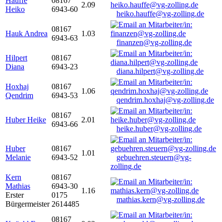
Hauffe
08167
2.09
Heiko
6943-60
heiko.hauffe@vg-zolling.de
08167
Hauk Andrea
1.03
6943-63
finanzen@vg-zolling.de
Hilpert
08167
Diana
6943-23
diana.hilpert@vg-zolling.de
Hoxhaj
08167
1.06
Qendrim
6943-53
qendrim.hoxhaj@vg-zolling.de
08167
Huber Heike
2.01
6943-66
heike.huber@vg-zolling.de
Huber
08167
1.01
Melanie
6943-52
gebuehren.steuern@vg-
zolling.de
Kern
08167
Mathias
6943-30
1.16
Erster
0175
mathias.kern@vg-zolling.de
Bürgermeister
2614485
08167