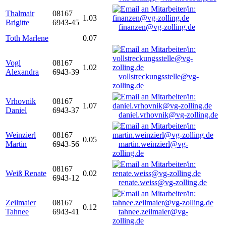
Thalmair
08167
1.03
Brigitte
6943-45
finanzen@vg-zolling.de
Toth Marlene
0.07
Vogl
08167
1.02
Alexandra
6943-39
vollstreckungsstelle@vg-
zolling.de
Vrhovnik
08167
1.07
Daniel
6943-37
daniel.vrhovnik@vg-zolling.de
Weinzierl
08167
0.05
Martin
6943-56
martin.weinzierl@vg-
zolling.de
08167
Weiß Renate
0.02
6943-12
renate.weiss@vg-zolling.de
Zeilmaier
08167
0.12
Tahnee
6943-41
tahnee.zeilmaier@vg-
zolling.de