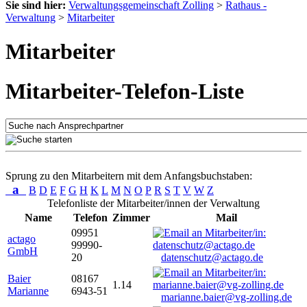
Sie sind hier:
Verwaltungsgemeinschaft Zolling
>
Rathaus -
Verwaltung
>
Mitarbeiter
Mitarbeiter
Mitarbeiter-Telefon-Liste
Sprung zu den Mitarbeitern mit dem Anfangsbuchstaben:
a
B
D
E
F
G
H
K
L
M
N
O
P
R
S
T
V
W
Z
Telefonliste der Mitarbeiter/innen der Verwaltung
Name
Telefon
Zimmer
Mail
09951
actago
99990-
GmbH
20
datenschutz@actago.de
Baier
08167
1.14
Marianne
6943-51
marianne.baier@vg-zolling.de