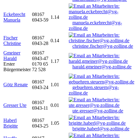
Eckebrecht
08167
1.14
Manuela
6943-59
manuela.eckebrecht@vg-
zolling.de
Fischer
08167
0.14
Christine
6943-28
christine.fischer@vg-zolling.de
Gmeiner
08167
Harald
6943-47
1.17
Erster
0170 65
harald.gmeiner@vg-zolling.de
Bürgermeister
72 528
08167
Götz Renate
1.01
6943-24
gebuehren.steuern@vg-
zolling.de
08167
Gresser Ute
0.01
6943-11
ute.gresser@vg-zolling.de
Haberl
08167
1.05
Brigitte
6943-25
brigitte.haberl@vg-zolling.de