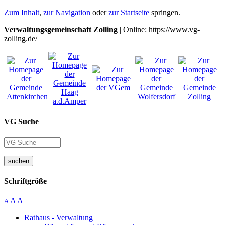
Zum Inhalt
,
zur Navigation
oder
zur Startseite
springen.
Verwaltungsgemeinschaft Zolling
| Online: https://www.vg-
zolling.de/
VG Suche
suchen
Schriftgröße
A
A
A
Rathaus - Verwaltung