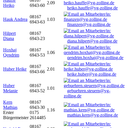
Hauffe
08167
2.09
Heiko
6943-60
heiko.hauffe@vg-zolling.de
08167
Hauk Andrea
1.03
6943-63
finanzen@vg-zolling.de
Hilpert
08167
Diana
6943-23
diana.hilpert@vg-zolling.de
Hoxhaj
08167
1.06
Qendrim
6943-53
qendrim.hoxhaj@vg-zolling.de
08167
Huber Heike
2.01
6943-66
heike.huber@vg-zolling.de
Huber
08167
1.01
Melanie
6943-52
gebuehren.steuern@vg-
zolling.de
Kern
08167
Mathias
6943-30
1.16
Erster
0175
mathias.kern@vg-zolling.de
Bürgermeister
2614485
08167