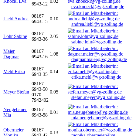
Knöckl Eva
0.02
6943-12
eva.knoeckl@vg-zolling.de
08167
Liebl Andrea
0.10
6943-15
andrea.liebl@vg-zolling.de
08167
Lohr Sabine
2.05
6943-36
sabine.lohr@vg-zolling.de
Maier
08167
1.08
Dagmar
6943-16
dagmar.maier@vg-zolling.de
08167
Mehl Erika
0.14
6943-35
erika.mehl@vg-zolling.de
08167
6943-50
Meyer Stefan
0.05
0170
stefan.meyer@vg-zolling.de
7942402
Neugebauer
08167
0.01
Mia
6943-58
mia.neugebauer@vg-zolling.de
Obermeier
08167
0.13
Monika
6943-42
monika.obermeier@vg-