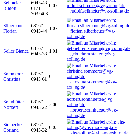
Sellmeier
6943-43
0.07
Rudolf
0171
rudolf.sellmeier@vg-zolling.de
3032403
Silberbauer
08167
1.07
Florian
6943-44
florian.silberbauer@vg-
zolling.de
08167
Soller Bianca
1.01
6943-33
gebuehren.steuern@vg-
zolling.de
Sommerer
08167
0.11
Christina
6943-61
christina.sommerer@vg-
zolling.de
Sonnhütter
08167
2.06
Norbert
6943-22
norbert.sonnhuetter@vg-
zolling.de
Steinecke
08167
0.03
Corinna
6943-32
vhs-zolling@vhs-moosburg.de