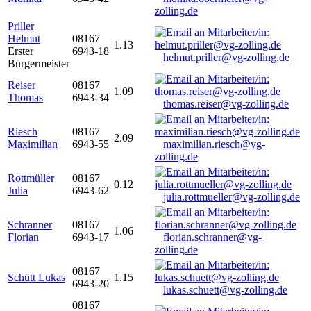
zolling.de
Priller
Helmut
08167
1.13
Erster
6943-18
helmut.priller@vg-zolling.de
Bürgermeister
Reiser
08167
1.09
Thomas
6943-34
thomas.reiser@vg-zolling.de
Riesch
08167
2.09
Maximilian
6943-55
maximilian.riesch@vg-
zolling.de
Rottmüller
08167
0.12
Julia
6943-62
julia.rottmueller@vg-zolling.de
Schranner
08167
1.06
Florian
6943-17
florian.schranner@vg-
zolling.de
08167
Schütt Lukas
1.15
6943-20
lukas.schuett@vg-zolling.de
08167