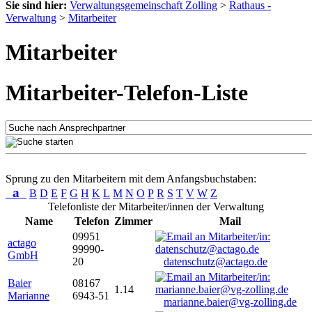
Sie sind hier:
Verwaltungsgemeinschaft Zolling
>
Rathaus -
Verwaltung
>
Mitarbeiter
Mitarbeiter
Mitarbeiter-Telefon-Liste
Sprung zu den Mitarbeitern mit dem Anfangsbuchstaben:
a
B
D
E
F
G
H
K
L
M
N
O
P
R
S
T
V
W
Z
Telefonliste der Mitarbeiter/innen der Verwaltung
Name
Telefon
Zimmer
Mail
09951
actago
99990-
GmbH
20
datenschutz@actago.de
Baier
08167
1.14
Marianne
6943-51
marianne.baier@vg-zolling.de