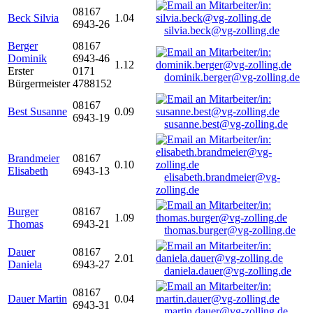
08167
Beck Silvia
1.04
6943-26
silvia.beck@vg-zolling.de
Berger
08167
Dominik
6943-46
1.12
Erster
0171
dominik.berger@vg-zolling.de
Bürgermeister
4788152
08167
Best Susanne
0.09
6943-19
susanne.best@vg-zolling.de
Brandmeier
08167
0.10
Elisabeth
6943-13
elisabeth.brandmeier@vg-
zolling.de
Burger
08167
1.09
Thomas
6943-21
thomas.burger@vg-zolling.de
Dauer
08167
2.01
Daniela
6943-27
daniela.dauer@vg-zolling.de
08167
Dauer Martin
0.04
6943-31
martin.dauer@vg-zolling.de