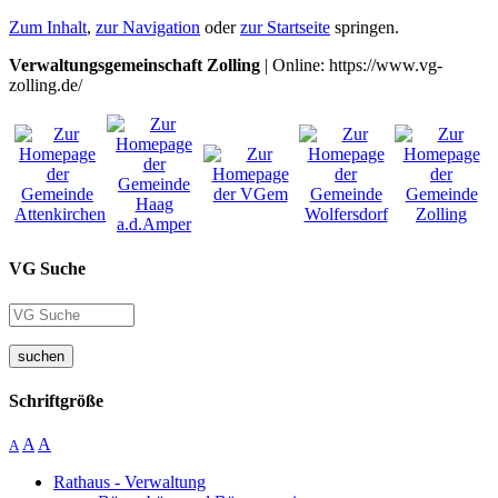
Zum Inhalt
,
zur Navigation
oder
zur Startseite
springen.
Verwaltungsgemeinschaft Zolling
| Online: https://www.vg-
zolling.de/
VG Suche
suchen
Schriftgröße
A
A
A
Rathaus - Verwaltung