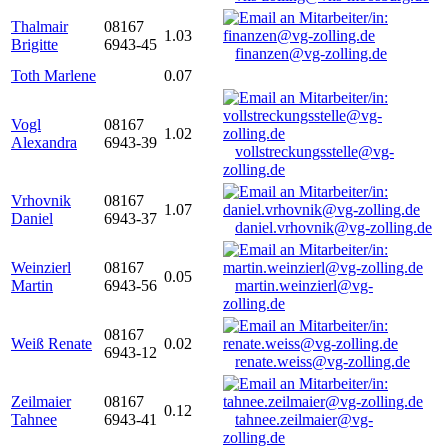
Thalmair
08167
1.03
Brigitte
6943-45
finanzen@vg-zolling.de
Toth Marlene
0.07
Vogl
08167
1.02
Alexandra
6943-39
vollstreckungsstelle@vg-
zolling.de
Vrhovnik
08167
1.07
Daniel
6943-37
daniel.vrhovnik@vg-zolling.de
Weinzierl
08167
0.05
Martin
6943-56
martin.weinzierl@vg-
zolling.de
08167
Weiß Renate
0.02
6943-12
renate.weiss@vg-zolling.de
Zeilmaier
08167
0.12
Tahnee
6943-41
tahnee.zeilmaier@vg-
zolling.de