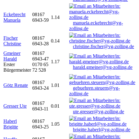
Eckebrecht
08167
1.14
Manuela
6943-59
manuela.eckebrecht@vg-
zolling.de
Fischer
08167
0.14
Christine
6943-28
christine.fischer@vg-zolling.de
Gmeiner
08167
Harald
6943-47
1.17
Erster
0170 65
harald.gmeiner@vg-zolling.de
Bürgermeister
72 528
08167
Götz Renate
1.01
6943-24
gebuehren.steuern@vg-
zolling.de
08167
Gresser Ute
0.01
6943-11
ute.gresser@vg-zolling.de
Haberl
08167
1.05
Brigitte
6943-25
brigitte.haberl@vg-zolling.de