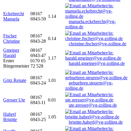
Eckebrecht
08167
1.14
Manuela
6943-59
manuela.eckebrecht@vg-
zolling.de
Fischer
08167
0.14
Christine
6943-28
christine.fischer@vg-zolling.de
Gmeiner
08167
Harald
6943-47
1.17
Erster
0170 65
harald.gmeiner@vg-zolling.de
Bürgermeister
72 528
08167
Götz Renate
1.01
6943-24
gebuehren.steuern@vg-
zolling.de
08167
Gresser Ute
0.01
6943-11
ute.gresser@vg-zolling.de
Haberl
08167
1.05
Brigitte
6943-25
brigitte.haberl@vg-zolling.de