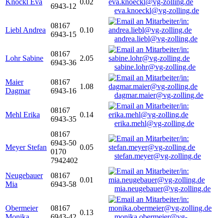
Knöckl Eva
0.02
6943-12
eva.knoeckl@vg-zolling.de
08167
Liebl Andrea
0.10
6943-15
andrea.liebl@vg-zolling.de
08167
Lohr Sabine
2.05
6943-36
sabine.lohr@vg-zolling.de
Maier
08167
1.08
Dagmar
6943-16
dagmar.maier@vg-zolling.de
08167
Mehl Erika
0.14
6943-35
erika.mehl@vg-zolling.de
08167
6943-50
Meyer Stefan
0.05
0170
stefan.meyer@vg-zolling.de
7942402
Neugebauer
08167
0.01
Mia
6943-58
mia.neugebauer@vg-zolling.de
Obermeier
08167
0.13
Monika
6943-42
monika.obermeier@vg-