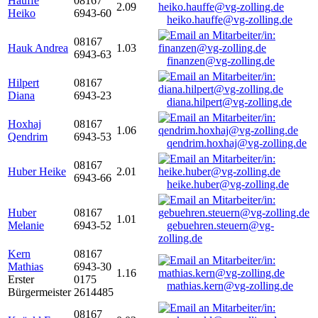
Hauffe
08167
2.09
Heiko
6943-60
heiko.hauffe@vg-zolling.de
08167
Hauk Andrea
1.03
6943-63
finanzen@vg-zolling.de
Hilpert
08167
Diana
6943-23
diana.hilpert@vg-zolling.de
Hoxhaj
08167
1.06
Qendrim
6943-53
qendrim.hoxhaj@vg-zolling.de
08167
Huber Heike
2.01
6943-66
heike.huber@vg-zolling.de
Huber
08167
1.01
Melanie
6943-52
gebuehren.steuern@vg-
zolling.de
Kern
08167
Mathias
6943-30
1.16
Erster
0175
mathias.kern@vg-zolling.de
Bürgermeister
2614485
08167