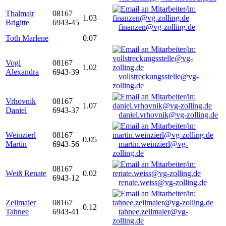
Thalmair
08167
1.03
Brigitte
6943-45
finanzen@vg-zolling.de
Toth Marlene
0.07
Vogl
08167
1.02
Alexandra
6943-39
vollstreckungsstelle@vg-
zolling.de
Vrhovnik
08167
1.07
Daniel
6943-37
daniel.vrhovnik@vg-zolling.de
Weinzierl
08167
0.05
Martin
6943-56
martin.weinzierl@vg-
zolling.de
08167
Weiß Renate
0.02
6943-12
renate.weiss@vg-zolling.de
Zeilmaier
08167
0.12
Tahnee
6943-41
tahnee.zeilmaier@vg-
zolling.de