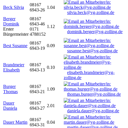
08167
Beck Silvia
1.04
6943-26
silvia.beck@vg-zolling.de
Berger
08167
Dominik
6943-46
1.12
Erster
0171
dominik.berger@vg-zolling.de
Bürgermeister
4788152
08167
Best Susanne
0.09
6943-19
susanne.best@vg-zolling.de
Brandmeier
08167
0.10
Elisabeth
6943-13
elisabeth.brandmeier@vg-
zolling.de
Burger
08167
1.09
Thomas
6943-21
thomas.burger@vg-zolling.de
Dauer
08167
2.01
Daniela
6943-27
daniela.dauer@vg-zolling.de
08167
Dauer Martin
0.04
6943-31
martin.dauer@vg-zolling.de