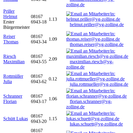
zolling.de
Priller
Helmut
08167
1.13
Erster
6943-18
helmut.priller@vg-zolling.de
Bürgermeister
Reiser
08167
1.09
Thomas
6943-34
thomas.reiser@vg-zolling.de
Riesch
08167
2.09
Maximilian
6943-55
maximilian.riesch@vg-
zolling.de
Rottmüller
08167
0.12
Julia
6943-62
julia.rottmueller@vg-zolling.de
Schranner
08167
1.06
Florian
6943-17
florian.schranner@vg-
zolling.de
08167
Schütt Lukas
1.15
6943-20
lukas.schuett@vg-zolling.de
08167