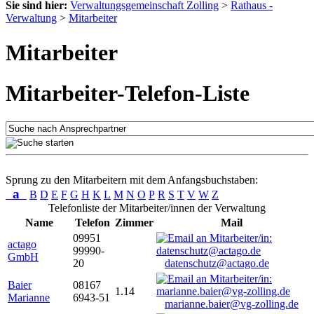
Sie sind hier:
Verwaltungsgemeinschaft Zolling
>
Rathaus -
Verwaltung
>
Mitarbeiter
Mitarbeiter
Mitarbeiter-Telefon-Liste
Sprung zu den Mitarbeitern mit dem Anfangsbuchstaben:
a
B
D
E
F
G
H
K
L
M
N
O
P
R
S
T
V
W
Z
Telefonliste der Mitarbeiter/innen der Verwaltung
Name
Telefon
Zimmer
Mail
09951
actago
99990-
GmbH
20
datenschutz@actago.de
Baier
08167
1.14
Marianne
6943-51
marianne.baier@vg-zolling.de