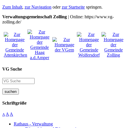
Zum Inhalt
,
zur Navigation
oder
zur Startseite
springen.
Verwaltungsgemeinschaft Zolling
| Online: https://www.vg-
zolling.de/
VG Suche
suchen
Schriftgröße
A
A
A
Rathaus - Verwaltung