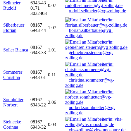
Sellmeier
6943-43
0.07
Rudolf
0171
rudolf.sellmeier@vg-zolling.de
3032403
Silberbauer
08167
1.07
Florian
6943-44
florian.silberbauer@vg-
zolling.de
08167
Soller Bianca
1.01
6943-33
gebuehren.steuern@vg-
zolling.de
Sommerer
08167
0.11
Christina
6943-61
christina.sommerer@vg-
zolling.de
Sonnhütter
08167
2.06
Norbert
6943-22
norbert.sonnhuetter@vg-
zolling.de
Steinecke
08167
0.03
Corinna
6943-32
vhs-zolling@vhs-moosburg.de