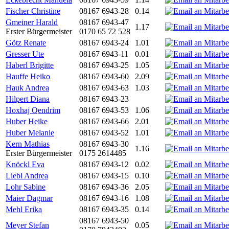
Fischer Christine
08167 6943-28
0.14
Gmeiner Harald
08167 6943-47
1.17
Erster Bürgermeister
0170 65 72 528
Götz Renate
08167 6943-24
1.01
Gresser Ute
08167 6943-11
0.01
Haberl Brigitte
08167 6943-25
1.05
Hauffe Heiko
08167 6943-60
2.09
Hauk Andrea
08167 6943-63
1.03
Hilpert Diana
08167 6943-23
Hoxhaj Qendrim
08167 6943-53
1.06
Huber Heike
08167 6943-66
2.01
Huber Melanie
08167 6943-52
1.01
Kern Mathias
08167 6943-30
1.16
Erster Bürgermeister
0175 2614485
Knöckl Eva
08167 6943-12
0.02
Liebl Andrea
08167 6943-15
0.10
Lohr Sabine
08167 6943-36
2.05
Maier Dagmar
08167 6943-16
1.08
Mehl Erika
08167 6943-35
0.14
08167 6943-50
Meyer Stefan
0.05