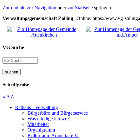
Zum Inhalt
,
zur Navigation
oder
zur Startseite
springen.
Verwaltungsgemeinschaft Zolling
| Online: https://www.vg-zolling.
VG Suche
suchen
Schriftgröße
A
A
A
Rathaus - Verwaltung
Bürgerbüro und Bürgerservice
Was erledige ich wo?
Mitarbeiter
Organigramm
Kulturraum Ampertal e.V.