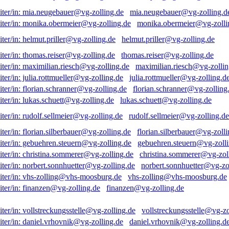
mia.neugebauer@vg-zolling.d
monika.obermeier@vg-zolli
helmut.priller@vg-zolling.de
thomas.reiser@vg-zolling.de
maximilian.riesch@vg-zollin
julia.rottmueller@vg-zolling.d
florian.schranner@vg-zolling
lukas.schuett@vg-zolling.de
rudolf.sellmeier@vg-zolling.de
florian.silberbauer@vg-zolli
gebuehren.steuern@vg-zolli
christina.sommerer@vg-zol
norbert.sonnhuetter@vg-zo
vhs-zolling@vhs-moosburg.de
finanzen@vg-zolling.de
vollstreckungsstelle@vg-zo
daniel.vrhovnik@vg-zolling.d