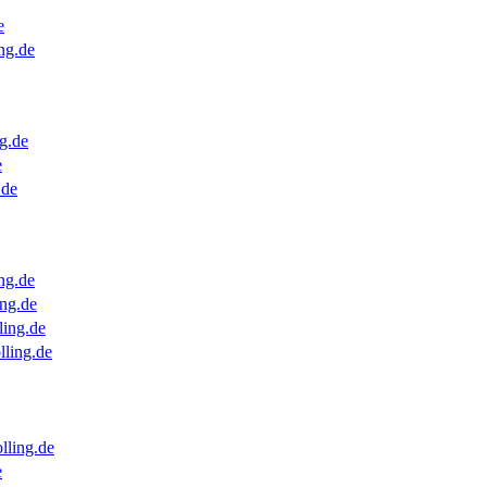
e
ng.de
g.de
e
.de
ng.de
ng.de
ling.de
lling.de
lling.de
e