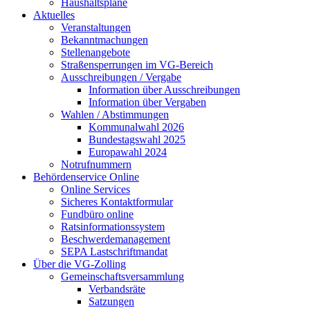
Haushaltspläne
Aktuelles
Veranstaltungen
Bekanntmachungen
Stellenangebote
Straßensperrungen im VG-Bereich
Ausschreibungen / Vergabe
Information über Ausschreibungen
Information über Vergaben
Wahlen / Abstimmungen
Kommunalwahl 2026
Bundestagswahl 2025
Europawahl 2024
Notrufnummern
Behördenservice Online
Online Services
Sicheres Kontaktformular
Fundbüro online
Ratsinformationssystem
Beschwerdemanagement
SEPA Lastschriftmandat
Über die VG-Zolling
Gemeinschaftsversammlung
Verbandsräte
Satzungen