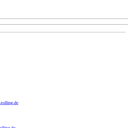
zolling.de
lling.de