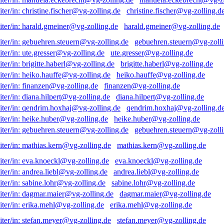
christine.fischer@vg-zolling.d
harald.gmeiner@vg-zolling.de
gebuehren.steuern@vg-zolli
ute.gresser@vg-zolling.de
brigitte.haberl@vg-zolling.de
heiko.hauffe@vg-zolling.de
finanzen@vg-zolling.de
diana.hilpert@vg-zolling.de
qendrim.hoxhaj@vg-zolling.d
heike.huber@vg-zolling.de
gebuehren.steuern@vg-zolli
mathias.kern@vg-zolling.de
eva.knoeckl@vg-zolling.de
andrea.liebl@vg-zolling.de
sabine.lohr@vg-zolling.de
dagmar.maier@vg-zolling.de
erika.mehl@vg-zolling.de
stefan.meyer@vg-zolling.de