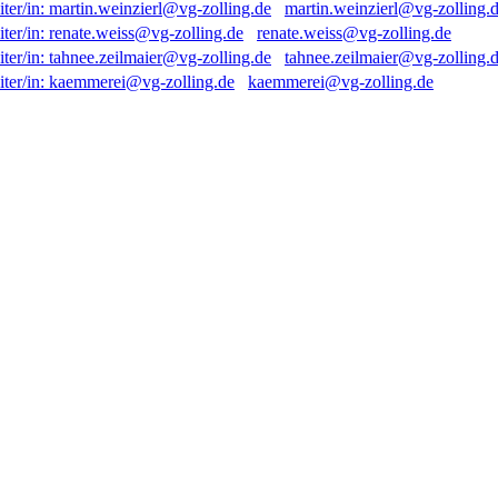
martin.weinzierl@vg-zolling.
renate.weiss@vg-zolling.de
tahnee.zeilmaier@vg-zolling.
kaemmerei@vg-zolling.de