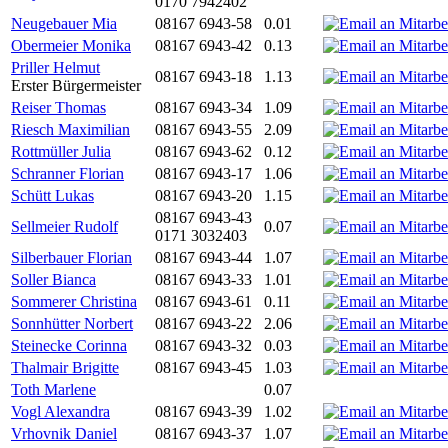
0170 7942402
Neugebauer Mia
08167 6943-58
0.01
Obermeier Monika
08167 6943-42
0.13
Priller Helmut
08167 6943-18
1.13
Erster Bürgermeister
Reiser Thomas
08167 6943-34
1.09
Riesch Maximilian
08167 6943-55
2.09
Rottmüller Julia
08167 6943-62
0.12
Schranner Florian
08167 6943-17
1.06
Schütt Lukas
08167 6943-20
1.15
08167 6943-43
Sellmeier Rudolf
0.07
0171 3032403
Silberbauer Florian
08167 6943-44
1.07
Soller Bianca
08167 6943-33
1.01
Sommerer Christina
08167 6943-61
0.11
Sonnhütter Norbert
08167 6943-22
2.06
Steinecke Corinna
08167 6943-32
0.03
Thalmair Brigitte
08167 6943-45
1.03
Toth Marlene
0.07
Vogl Alexandra
08167 6943-39
1.02
Vrhovnik Daniel
08167 6943-37
1.07