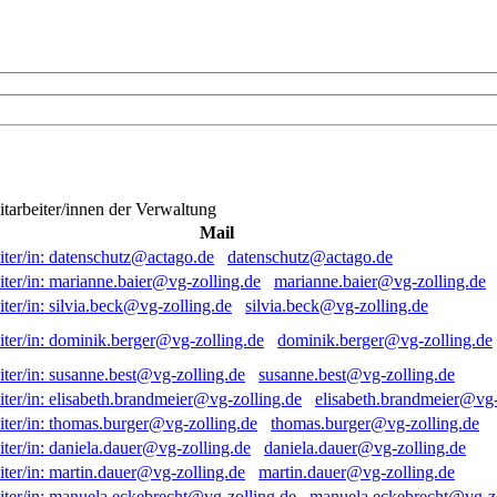
itarbeiter/innen der Verwaltung
Mail
datenschutz@actago.de
marianne.baier@vg-zolling.de
silvia.beck@vg-zolling.de
dominik.berger@vg-zolling.de
susanne.best@vg-zolling.de
elisabeth.brandmeier@vg-
thomas.burger@vg-zolling.de
daniela.dauer@vg-zolling.de
martin.dauer@vg-zolling.de
manuela.eckebrecht@vg-zo