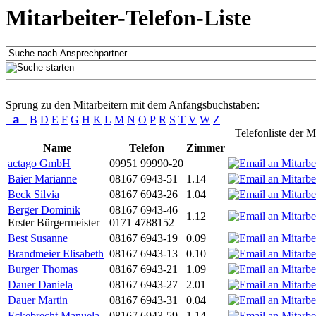
Mitarbeiter-Telefon-Liste
Sprung zu den Mitarbeitern mit dem Anfangsbuchstaben:
a
B
D
E
F
G
H
K
L
M
N
O
P
R
S
T
V
W
Z
Telefonliste der M
Name
Telefon
Zimmer
actago GmbH
09951 99990-20
Baier Marianne
08167 6943-51
1.14
Beck Silvia
08167 6943-26
1.04
Berger Dominik
08167 6943-46
1.12
Erster Bürgermeister
0171 4788152
Best Susanne
08167 6943-19
0.09
Brandmeier Elisabeth
08167 6943-13
0.10
Burger Thomas
08167 6943-21
1.09
Dauer Daniela
08167 6943-27
2.01
Dauer Martin
08167 6943-31
0.04
Eckebrecht Manuela
08167 6943-59
1.14