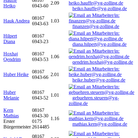
Hauffe
08167
2.09
Heiko
6943-60
heiko.hauffe@vg-zolling.de
08167
Hauk Andrea
1.03
6943-63
finanzen@vg-zolling.de
Hilpert
08167
Diana
6943-23
diana.hilpert@vg-zolling.de
Hoxhaj
08167
1.06
Qendrim
6943-53
qendrim.hoxhaj@vg-zolling.de
08167
Huber Heike
2.01
6943-66
heike.huber@vg-zolling.de
Huber
08167
1.01
Melanie
6943-52
gebuehren.steuern@vg-
zolling.de
Kern
08167
Mathias
6943-30
1.16
Erster
0175
mathias.kern@vg-zolling.de
Bürgermeister
2614485
08167