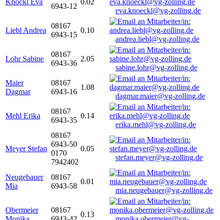
Knöckl Eva
0.02
6943-12
eva.knoeckl@vg-zolling.de
08167
Liebl Andrea
0.10
6943-15
andrea.liebl@vg-zolling.de
08167
Lohr Sabine
2.05
6943-36
sabine.lohr@vg-zolling.de
Maier
08167
1.08
Dagmar
6943-16
dagmar.maier@vg-zolling.de
08167
Mehl Erika
0.14
6943-35
erika.mehl@vg-zolling.de
08167
6943-50
Meyer Stefan
0.05
0170
stefan.meyer@vg-zolling.de
7942402
Neugebauer
08167
0.01
Mia
6943-58
mia.neugebauer@vg-zolling.de
Obermeier
08167
0.13
Monika
6943-42
monika.obermeier@vg-