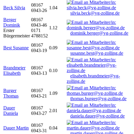
08167
Beck Silvia
1.04
6943-26
silvia.beck@vg-zolling.de
Berger
08167
Dominik
6943-46
1.12
Erster
0171
dominik.berger@vg-zolling.de
Bürgermeister
4788152
08167
Best Susanne
0.09
6943-19
susanne.best@vg-zolling.de
Brandmeier
08167
0.10
Elisabeth
6943-13
elisabeth.brandmeier@vg-
zolling.de
Burger
08167
1.09
Thomas
6943-21
thomas.burger@vg-zolling.de
Dauer
08167
2.01
Daniela
6943-27
daniela.dauer@vg-zolling.de
08167
Dauer Martin
0.04
6943-31
martin.dauer@vg-zolling.de