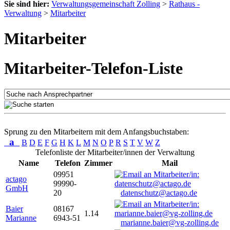
Sie sind hier:
Verwaltungsgemeinschaft Zolling
>
Rathaus -
Verwaltung
>
Mitarbeiter
Mitarbeiter
Mitarbeiter-Telefon-Liste
Sprung zu den Mitarbeitern mit dem Anfangsbuchstaben:
a
B
D
E
F
G
H
K
L
M
N
O
P
R
S
T
V
W
Z
Telefonliste der Mitarbeiter/innen der Verwaltung
Name
Telefon
Zimmer
Mail
09951
actago
99990-
GmbH
20
datenschutz@actago.de
Baier
08167
1.14
Marianne
6943-51
marianne.baier@vg-zolling.de