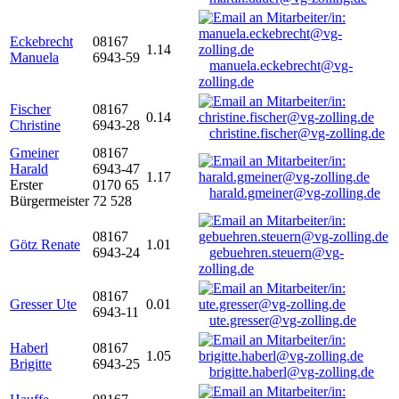
Eckebrecht
08167
1.14
Manuela
6943-59
manuela.eckebrecht@vg-
zolling.de
Fischer
08167
0.14
Christine
6943-28
christine.fischer@vg-zolling.de
Gmeiner
08167
Harald
6943-47
1.17
Erster
0170 65
harald.gmeiner@vg-zolling.de
Bürgermeister
72 528
08167
Götz Renate
1.01
6943-24
gebuehren.steuern@vg-
zolling.de
08167
Gresser Ute
0.01
6943-11
ute.gresser@vg-zolling.de
Haberl
08167
1.05
Brigitte
6943-25
brigitte.haberl@vg-zolling.de