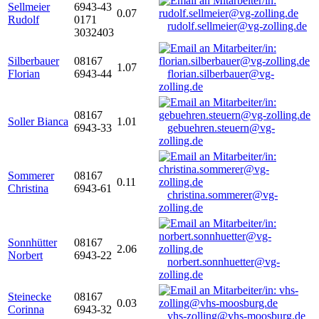
Sellmeier
6943-43
0.07
Rudolf
0171
rudolf.sellmeier@vg-zolling.de
3032403
Silberbauer
08167
1.07
Florian
6943-44
florian.silberbauer@vg-
zolling.de
08167
Soller Bianca
1.01
6943-33
gebuehren.steuern@vg-
zolling.de
Sommerer
08167
0.11
Christina
6943-61
christina.sommerer@vg-
zolling.de
Sonnhütter
08167
2.06
Norbert
6943-22
norbert.sonnhuetter@vg-
zolling.de
Steinecke
08167
0.03
Corinna
6943-32
vhs-zolling@vhs-moosburg.de