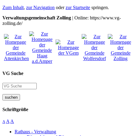
Zum Inhalt
,
zur Navigation
oder
zur Startseite
springen.
Verwaltungsgemeinschaft Zolling
| Online: https://www.vg-
zolling.de/
VG Suche
suchen
Schriftgröße
A
A
A
Rathaus - Verwaltung