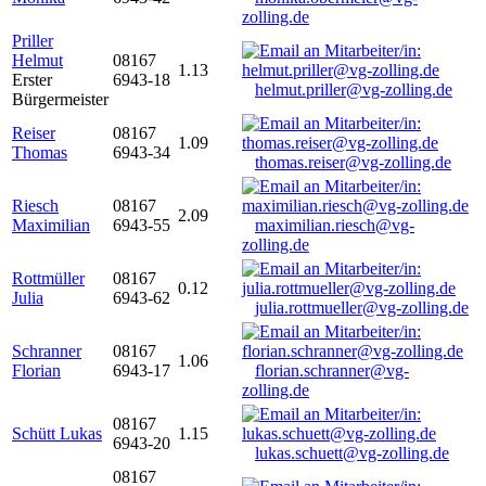
zolling.de
Priller
Helmut
08167
1.13
Erster
6943-18
helmut.priller@vg-zolling.de
Bürgermeister
Reiser
08167
1.09
Thomas
6943-34
thomas.reiser@vg-zolling.de
Riesch
08167
2.09
Maximilian
6943-55
maximilian.riesch@vg-
zolling.de
Rottmüller
08167
0.12
Julia
6943-62
julia.rottmueller@vg-zolling.de
Schranner
08167
1.06
Florian
6943-17
florian.schranner@vg-
zolling.de
08167
Schütt Lukas
1.15
6943-20
lukas.schuett@vg-zolling.de
08167