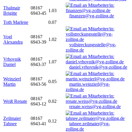
Thalmair
08167
1.03
Brigitte
6943-45
finanzen@vg-zolling.de
Toth Marlene
0.07
Vogl
08167
1.02
Alexandra
6943-39
vollstreckungsstelle@vg-
zolling.de
Vrhovnik
08167
1.07
Daniel
6943-37
daniel.vrhovnik@vg-zolling.de
Weinzierl
08167
0.05
Martin
6943-56
martin.weinzierl@vg-
zolling.de
08167
Weiß Renate
0.02
6943-12
renate.weiss@vg-zolling.de
Zeilmaier
08167
0.12
Tahnee
6943-41
tahnee.zeilmaier@vg-
zolling.de