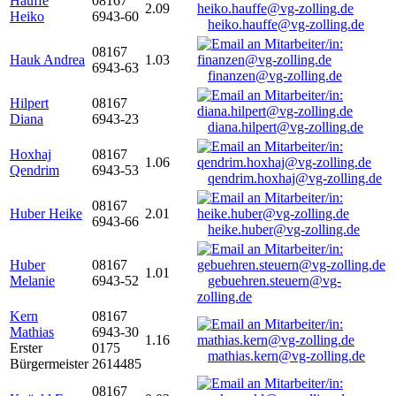
Hauffe
08167
2.09
Heiko
6943-60
heiko.hauffe@vg-zolling.de
08167
Hauk Andrea
1.03
6943-63
finanzen@vg-zolling.de
Hilpert
08167
Diana
6943-23
diana.hilpert@vg-zolling.de
Hoxhaj
08167
1.06
Qendrim
6943-53
qendrim.hoxhaj@vg-zolling.de
08167
Huber Heike
2.01
6943-66
heike.huber@vg-zolling.de
Huber
08167
1.01
Melanie
6943-52
gebuehren.steuern@vg-
zolling.de
Kern
08167
Mathias
6943-30
1.16
Erster
0175
mathias.kern@vg-zolling.de
Bürgermeister
2614485
08167