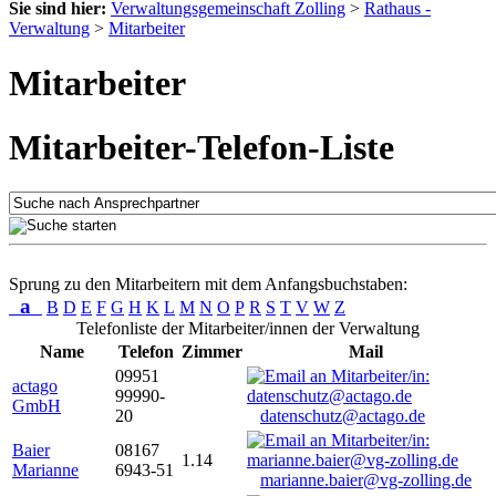
Sie sind hier:
Verwaltungsgemeinschaft Zolling
>
Rathaus -
Verwaltung
>
Mitarbeiter
Mitarbeiter
Mitarbeiter-Telefon-Liste
Sprung zu den Mitarbeitern mit dem Anfangsbuchstaben:
a
B
D
E
F
G
H
K
L
M
N
O
P
R
S
T
V
W
Z
Telefonliste der Mitarbeiter/innen der Verwaltung
Name
Telefon
Zimmer
Mail
09951
actago
99990-
GmbH
20
datenschutz@actago.de
Baier
08167
1.14
Marianne
6943-51
marianne.baier@vg-zolling.de