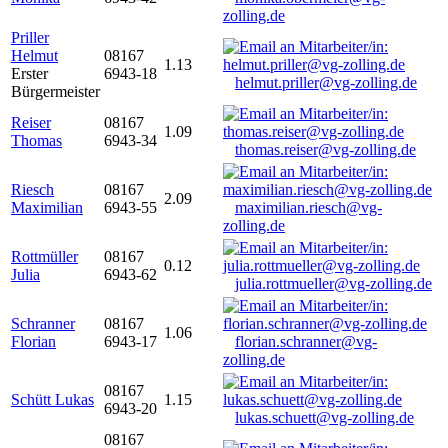
zolling.de
Priller
Helmut
08167
1.13
Erster
6943-18
helmut.priller@vg-zolling.de
Bürgermeister
Reiser
08167
1.09
Thomas
6943-34
thomas.reiser@vg-zolling.de
Riesch
08167
2.09
Maximilian
6943-55
maximilian.riesch@vg-
zolling.de
Rottmüller
08167
0.12
Julia
6943-62
julia.rottmueller@vg-zolling.de
Schranner
08167
1.06
Florian
6943-17
florian.schranner@vg-
zolling.de
08167
Schütt Lukas
1.15
6943-20
lukas.schuett@vg-zolling.de
08167