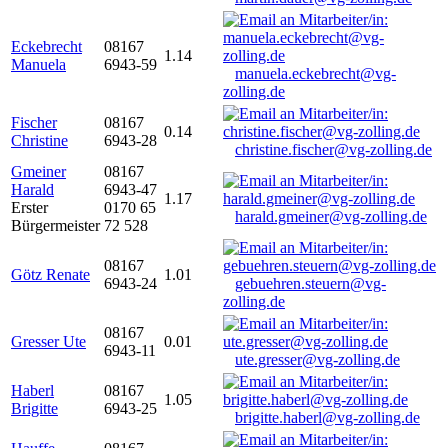
Eckebrecht
08167
1.14
Manuela
6943-59
manuela.eckebrecht@vg-
zolling.de
Fischer
08167
0.14
Christine
6943-28
christine.fischer@vg-zolling.de
Gmeiner
08167
Harald
6943-47
1.17
Erster
0170 65
harald.gmeiner@vg-zolling.de
Bürgermeister
72 528
08167
Götz Renate
1.01
6943-24
gebuehren.steuern@vg-
zolling.de
08167
Gresser Ute
0.01
6943-11
ute.gresser@vg-zolling.de
Haberl
08167
1.05
Brigitte
6943-25
brigitte.haberl@vg-zolling.de