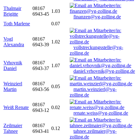
Thalmair
08167
1.03
Brigitte
6943-45
finanzen@vg-zolling.de
Toth Marlene
0.07
Vogl
08167
1.02
Alexandra
6943-39
vollstreckungsstelle@vg-
zolling.de
Vrhovnik
08167
1.07
Daniel
6943-37
daniel.vrhovnik@vg-zolling.de
Weinzierl
08167
0.05
Martin
6943-56
martin.weinzierl@vg-
zolling.de
08167
Weiß Renate
0.02
6943-12
renate.weiss@vg-zolling.de
Zeilmaier
08167
0.12
Tahnee
6943-41
tahnee.zeilmaier@vg-
zolling.de