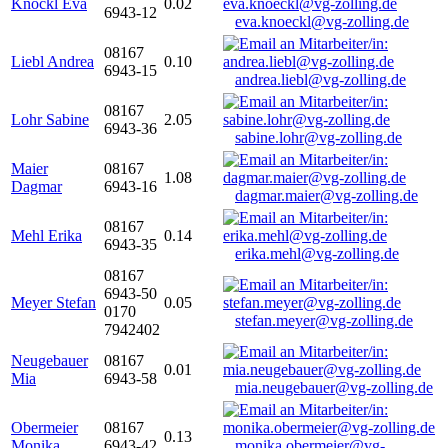
Knöckl Eva
0.02
6943-12
eva.knoeckl@vg-zolling.de
08167
Liebl Andrea
0.10
6943-15
andrea.liebl@vg-zolling.de
08167
Lohr Sabine
2.05
6943-36
sabine.lohr@vg-zolling.de
Maier
08167
1.08
Dagmar
6943-16
dagmar.maier@vg-zolling.de
08167
Mehl Erika
0.14
6943-35
erika.mehl@vg-zolling.de
08167
6943-50
Meyer Stefan
0.05
0170
stefan.meyer@vg-zolling.de
7942402
Neugebauer
08167
0.01
Mia
6943-58
mia.neugebauer@vg-zolling.de
Obermeier
08167
0.13
Monika
6943-42
monika.obermeier@vg-