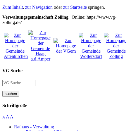
Zum Inhalt
,
zur Navigation
oder
zur Startseite
springen.
Verwaltungsgemeinschaft Zolling
| Online: https://www.vg-
zolling.de/
VG Suche
suchen
Schriftgröße
A
A
A
Rathaus - Verwaltung