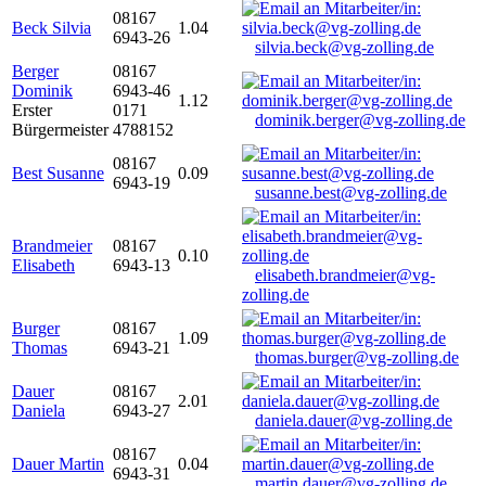
08167
Beck Silvia
1.04
6943-26
silvia.beck@vg-zolling.de
Berger
08167
Dominik
6943-46
1.12
Erster
0171
dominik.berger@vg-zolling.de
Bürgermeister
4788152
08167
Best Susanne
0.09
6943-19
susanne.best@vg-zolling.de
Brandmeier
08167
0.10
Elisabeth
6943-13
elisabeth.brandmeier@vg-
zolling.de
Burger
08167
1.09
Thomas
6943-21
thomas.burger@vg-zolling.de
Dauer
08167
2.01
Daniela
6943-27
daniela.dauer@vg-zolling.de
08167
Dauer Martin
0.04
6943-31
martin.dauer@vg-zolling.de