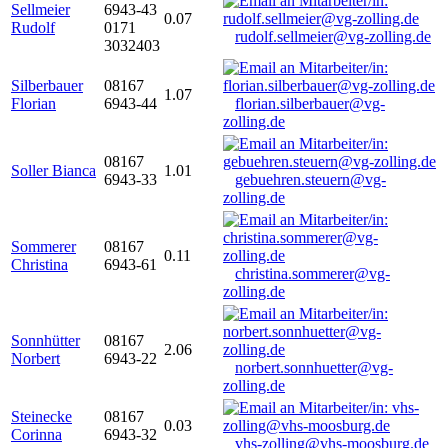
Sellmeier
6943-43
0.07
Rudolf
0171
rudolf.sellmeier@vg-zolling.de
3032403
Silberbauer
08167
1.07
Florian
6943-44
florian.silberbauer@vg-
zolling.de
08167
Soller Bianca
1.01
6943-33
gebuehren.steuern@vg-
zolling.de
Sommerer
08167
0.11
Christina
6943-61
christina.sommerer@vg-
zolling.de
Sonnhütter
08167
2.06
Norbert
6943-22
norbert.sonnhuetter@vg-
zolling.de
Steinecke
08167
0.03
Corinna
6943-32
vhs-zolling@vhs-moosburg.de