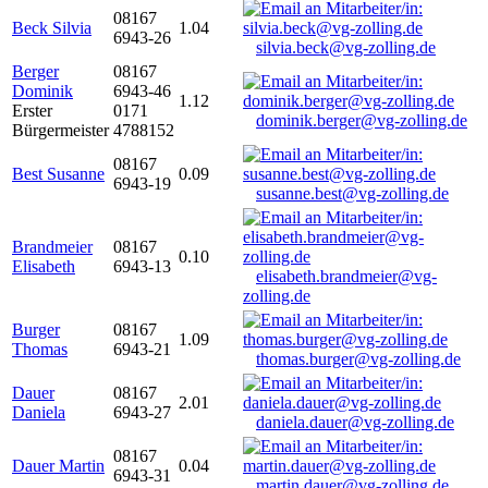
08167
Beck Silvia
1.04
6943-26
silvia.beck@vg-zolling.de
Berger
08167
Dominik
6943-46
1.12
Erster
0171
dominik.berger@vg-zolling.de
Bürgermeister
4788152
08167
Best Susanne
0.09
6943-19
susanne.best@vg-zolling.de
Brandmeier
08167
0.10
Elisabeth
6943-13
elisabeth.brandmeier@vg-
zolling.de
Burger
08167
1.09
Thomas
6943-21
thomas.burger@vg-zolling.de
Dauer
08167
2.01
Daniela
6943-27
daniela.dauer@vg-zolling.de
08167
Dauer Martin
0.04
6943-31
martin.dauer@vg-zolling.de