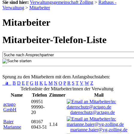
Sie sind hier:
Verwaltungsgemeinschaft Zolling
>
Rathaus -
Verwaltung
>
Mitarbeiter
Mitarbeiter
Mitarbeiter-Telefon-Liste
Sprung zu den Mitarbeitern mit dem Anfangsbuchstaben:
a
B
D
E
F
G
H
K
L
M
N
O
P
R
S
T
V
W
Z
Telefonliste der Mitarbeiter/innen der Verwaltung
Name
Telefon
Zimmer
Mail
09951
actago
99990-
GmbH
20
datenschutz@actago.de
Baier
08167
1.14
Marianne
6943-51
marianne.baier@vg-zolling.de