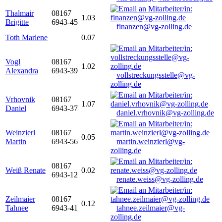
Thalmair
08167
1.03
Brigitte
6943-45
finanzen@vg-zolling.de
Toth Marlene
0.07
Vogl
08167
1.02
Alexandra
6943-39
vollstreckungsstelle@vg-
zolling.de
Vrhovnik
08167
1.07
Daniel
6943-37
daniel.vrhovnik@vg-zolling.de
Weinzierl
08167
0.05
Martin
6943-56
martin.weinzierl@vg-
zolling.de
08167
Weiß Renate
0.02
6943-12
renate.weiss@vg-zolling.de
Zeilmaier
08167
0.12
Tahnee
6943-41
tahnee.zeilmaier@vg-
zolling.de