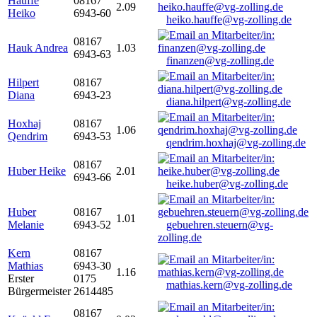
Hauffe
08167
2.09
Heiko
6943-60
heiko.hauffe@vg-zolling.de
08167
Hauk Andrea
1.03
6943-63
finanzen@vg-zolling.de
Hilpert
08167
Diana
6943-23
diana.hilpert@vg-zolling.de
Hoxhaj
08167
1.06
Qendrim
6943-53
qendrim.hoxhaj@vg-zolling.de
08167
Huber Heike
2.01
6943-66
heike.huber@vg-zolling.de
Huber
08167
1.01
Melanie
6943-52
gebuehren.steuern@vg-
zolling.de
Kern
08167
Mathias
6943-30
1.16
Erster
0175
mathias.kern@vg-zolling.de
Bürgermeister
2614485
08167