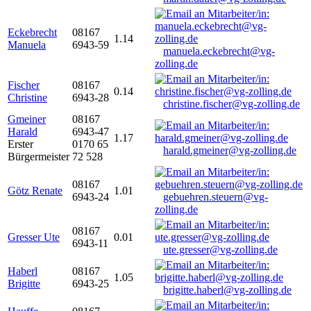
Eckebrecht
08167
1.14
Manuela
6943-59
manuela.eckebrecht@vg-
zolling.de
Fischer
08167
0.14
Christine
6943-28
christine.fischer@vg-zolling.de
Gmeiner
08167
Harald
6943-47
1.17
Erster
0170 65
harald.gmeiner@vg-zolling.de
Bürgermeister
72 528
08167
Götz Renate
1.01
6943-24
gebuehren.steuern@vg-
zolling.de
08167
Gresser Ute
0.01
6943-11
ute.gresser@vg-zolling.de
Haberl
08167
1.05
Brigitte
6943-25
brigitte.haberl@vg-zolling.de