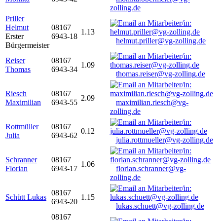
zolling.de
Priller
Helmut
08167
1.13
Erster
6943-18
helmut.priller@vg-zolling.de
Bürgermeister
Reiser
08167
1.09
Thomas
6943-34
thomas.reiser@vg-zolling.de
Riesch
08167
2.09
Maximilian
6943-55
maximilian.riesch@vg-
zolling.de
Rottmüller
08167
0.12
Julia
6943-62
julia.rottmueller@vg-zolling.de
Schranner
08167
1.06
Florian
6943-17
florian.schranner@vg-
zolling.de
08167
Schütt Lukas
1.15
6943-20
lukas.schuett@vg-zolling.de
08167