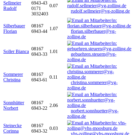
Sellmeier
6943-43
0.07
Rudolf
0171
rudolf.sellmeier@vg-zolling.de
3032403
Silberbauer
08167
1.07
Florian
6943-44
florian.silberbauer@vg-
zolling.de
08167
Soller Bianca
1.01
6943-33
gebuehren.steuern@vg-
zolling.de
Sommerer
08167
0.11
Christina
6943-61
christina.sommerer@vg-
zolling.de
Sonnhütter
08167
2.06
Norbert
6943-22
norbert.sonnhuetter@vg-
zolling.de
Steinecke
08167
0.03
Corinna
6943-32
vhs-zolling@vhs-moosburg.de