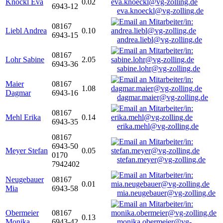
Knöckl Eva
0.02
6943-12
eva.knoeckl@vg-zolling.de
08167
Liebl Andrea
0.10
6943-15
andrea.liebl@vg-zolling.de
08167
Lohr Sabine
2.05
6943-36
sabine.lohr@vg-zolling.de
Maier
08167
1.08
Dagmar
6943-16
dagmar.maier@vg-zolling.de
08167
Mehl Erika
0.14
6943-35
erika.mehl@vg-zolling.de
08167
6943-50
Meyer Stefan
0.05
0170
stefan.meyer@vg-zolling.de
7942402
Neugebauer
08167
0.01
Mia
6943-58
mia.neugebauer@vg-zolling.de
Obermeier
08167
0.13
Monika
6943-42
monika.obermeier@vg-