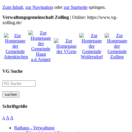
Zum Inhalt
,
zur Navigation
oder
zur Startseite
springen.
Verwaltungsgemeinschaft Zolling
| Online: https://www.vg-
zolling.de/
VG Suche
suchen
Schriftgröße
A
A
A
Rathaus - Verwaltung