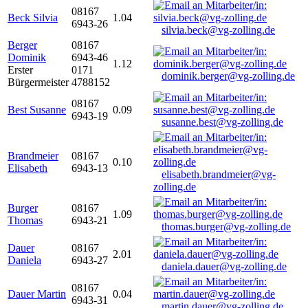
08167
Beck Silvia
1.04
6943-26
silvia.beck@vg-zolling.de
Berger
08167
Dominik
6943-46
1.12
Erster
0171
dominik.berger@vg-zolling.de
Bürgermeister
4788152
08167
Best Susanne
0.09
6943-19
susanne.best@vg-zolling.de
Brandmeier
08167
0.10
Elisabeth
6943-13
elisabeth.brandmeier@vg-
zolling.de
Burger
08167
1.09
Thomas
6943-21
thomas.burger@vg-zolling.de
Dauer
08167
2.01
Daniela
6943-27
daniela.dauer@vg-zolling.de
08167
Dauer Martin
0.04
6943-31
martin.dauer@vg-zolling.de