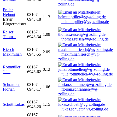
zolling.de
Priller
Helmut
08167
1.13
Erster
6943-18
helmut.priller@vg-zolling.de
Bürgermeister
Reiser
08167
1.09
Thomas
6943-34
thomas.reiser@vg-zolling.de
Riesch
08167
2.09
Maximilian
6943-55
maximilian.riesch@vg-
zolling.de
Rottmüller
08167
0.12
Julia
6943-62
julia.rottmueller@vg-zolling.de
Schranner
08167
1.06
Florian
6943-17
florian.schranner@vg-
zolling.de
08167
Schütt Lukas
1.15
6943-20
lukas.schuett@vg-zolling.de
08167