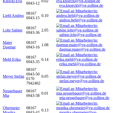
Knöckl Eva
0.02
6943-12
eva.knoeckl@vg-zolling.de
08167
Liebl Andrea
0.10
6943-15
andrea.liebl@vg-zolling.de
08167
Lohr Sabine
2.05
6943-36
sabine.lohr@vg-zolling.de
Maier
08167
1.08
Dagmar
6943-16
dagmar.maier@vg-zolling.de
08167
Mehl Erika
0.14
6943-35
erika.mehl@vg-zolling.de
08167
6943-50
Meyer Stefan
0.05
0170
stefan.meyer@vg-zolling.de
7942402
Neugebauer
08167
0.01
Mia
6943-58
mia.neugebauer@vg-zolling.de
Obermeier
08167
0.13
Monika
6943-42
monika.obermeier@vg-