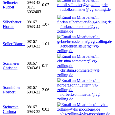
Sellmeier
6943-43
0.07
Rudolf
0171
rudolf.sellmeier@vg-zolling.de
3032403
Silberbauer
08167
1.07
Florian
6943-44
florian.silberbauer@vg-
zolling.de
08167
Soller Bianca
1.01
6943-33
gebuehren.steuern@vg-
zolling.de
Sommerer
08167
0.11
Christina
6943-61
christina.sommerer@vg-
zolling.de
Sonnhütter
08167
2.06
Norbert
6943-22
norbert.sonnhuetter@vg-
zolling.de
Steinecke
08167
0.03
Corinna
6943-32
vhs-zolling@vhs-moosburg.de