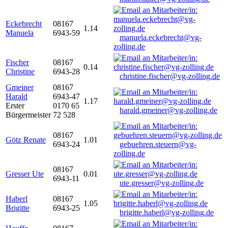
Eckebrecht
08167
1.14
Manuela
6943-59
manuela.eckebrecht@vg-
zolling.de
Fischer
08167
0.14
Christine
6943-28
christine.fischer@vg-zolling.de
Gmeiner
08167
Harald
6943-47
1.17
Erster
0170 65
harald.gmeiner@vg-zolling.de
Bürgermeister
72 528
08167
Götz Renate
1.01
6943-24
gebuehren.steuern@vg-
zolling.de
08167
Gresser Ute
0.01
6943-11
ute.gresser@vg-zolling.de
Haberl
08167
1.05
Brigitte
6943-25
brigitte.haberl@vg-zolling.de