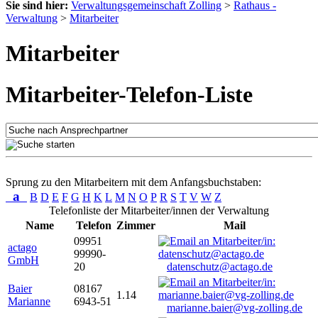
Sie sind hier:
Verwaltungsgemeinschaft Zolling
>
Rathaus -
Verwaltung
>
Mitarbeiter
Mitarbeiter
Mitarbeiter-Telefon-Liste
Sprung zu den Mitarbeitern mit dem Anfangsbuchstaben:
a
B
D
E
F
G
H
K
L
M
N
O
P
R
S
T
V
W
Z
Telefonliste der Mitarbeiter/innen der Verwaltung
Name
Telefon
Zimmer
Mail
09951
actago
99990-
GmbH
20
datenschutz@actago.de
Baier
08167
1.14
Marianne
6943-51
marianne.baier@vg-zolling.de