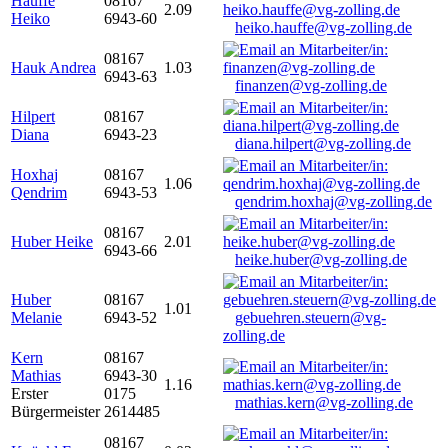
Hauffe
08167
2.09
Heiko
6943-60
heiko.hauffe@vg-zolling.de
08167
Hauk Andrea
1.03
6943-63
finanzen@vg-zolling.de
Hilpert
08167
Diana
6943-23
diana.hilpert@vg-zolling.de
Hoxhaj
08167
1.06
Qendrim
6943-53
qendrim.hoxhaj@vg-zolling.de
08167
Huber Heike
2.01
6943-66
heike.huber@vg-zolling.de
Huber
08167
1.01
Melanie
6943-52
gebuehren.steuern@vg-
zolling.de
Kern
08167
Mathias
6943-30
1.16
Erster
0175
mathias.kern@vg-zolling.de
Bürgermeister
2614485
08167