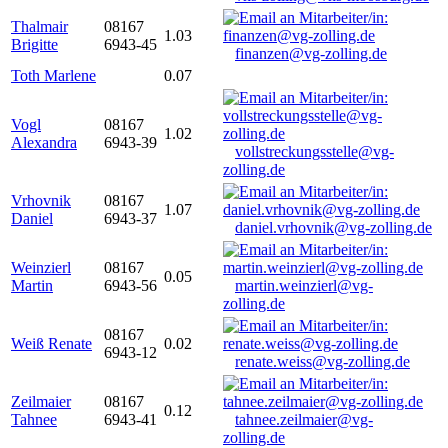
Thalmair
08167
1.03
Brigitte
6943-45
finanzen@vg-zolling.de
Toth Marlene
0.07
Vogl
08167
1.02
Alexandra
6943-39
vollstreckungsstelle@vg-
zolling.de
Vrhovnik
08167
1.07
Daniel
6943-37
daniel.vrhovnik@vg-zolling.de
Weinzierl
08167
0.05
Martin
6943-56
martin.weinzierl@vg-
zolling.de
08167
Weiß Renate
0.02
6943-12
renate.weiss@vg-zolling.de
Zeilmaier
08167
0.12
Tahnee
6943-41
tahnee.zeilmaier@vg-
zolling.de