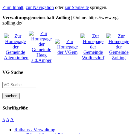
Zum Inhalt
,
zur Navigation
oder
zur Startseite
springen.
Verwaltungsgemeinschaft Zolling
| Online: https://www.vg-
zolling.de/
VG Suche
suchen
Schriftgröße
A
A
A
Rathaus - Verwaltung