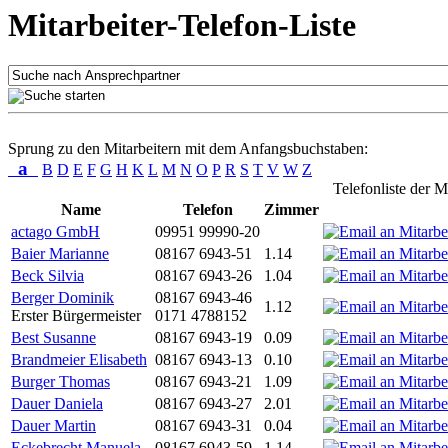
Mitarbeiter-Telefon-Liste
Sprung zu den Mitarbeitern mit dem Anfangsbuchstaben:
a
B
D
E
F
G
H
K
L
M
N
O
P
R
S
T
V
W
Z
Telefonliste der M
Name
Telefon
Zimmer
actago GmbH
09951 99990-20
Baier Marianne
08167 6943-51
1.14
Beck Silvia
08167 6943-26
1.04
Berger Dominik
08167 6943-46
1.12
Erster Bürgermeister
0171 4788152
Best Susanne
08167 6943-19
0.09
Brandmeier Elisabeth
08167 6943-13
0.10
Burger Thomas
08167 6943-21
1.09
Dauer Daniela
08167 6943-27
2.01
Dauer Martin
08167 6943-31
0.04
Eckebrecht Manuela
08167 6943-59
1.14