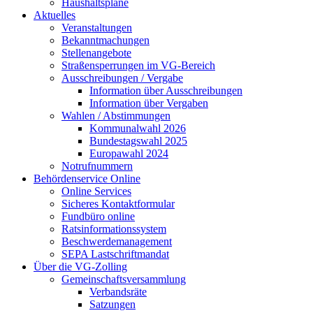
Haushaltspläne
Aktuelles
Veranstaltungen
Bekanntmachungen
Stellenangebote
Straßensperrungen im VG-Bereich
Ausschreibungen / Vergabe
Information über Ausschreibungen
Information über Vergaben
Wahlen / Abstimmungen
Kommunalwahl 2026
Bundestagswahl 2025
Europawahl 2024
Notrufnummern
Behördenservice Online
Online Services
Sicheres Kontaktformular
Fundbüro online
Ratsinformationssystem
Beschwerdemanagement
SEPA Lastschriftmandat
Über die VG-Zolling
Gemeinschaftsversammlung
Verbandsräte
Satzungen