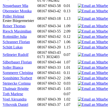
0170 7942402
Neugebauer Mia
08167 6943-58
0.01
Obermeier Monika
08167 6943-42
0.13
Priller Helmut
08167 6943-18
1.13
Erster Bürgermeister
Reiser Thomas
08167 6943-34
1.09
Riesch Maximilian
08167 6943-55
2.09
Rottmüller Julia
08167 6943-62
0.12
Schranner Florian
08167 6943-17
1.06
Schütt Lukas
08167 6943-20
1.15
08167 6943-43
Sellmeier Rudolf
0.07
0171 3032403
Silberbauer Florian
08167 6943-44
1.07
Soller Bianca
08167 6943-33
1.01
Sommerer Christina
08167 6943-61
0.11
Sonnhütter Norbert
08167 6943-22
2.06
Steinecke Corinna
08167 6943-32
0.03
Thalmair Brigitte
08167 6943-45
1.03
Toth Marlene
0.07
Vogl Alexandra
08167 6943-39
1.02
Vrhovnik Daniel
08167 6943-37
1.07