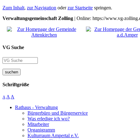
Zum Inhalt
,
zur Navigation
oder
zur Startseite
springen.
Verwaltungsgemeinschaft Zolling
| Online: https://www.vg-zolling.
VG Suche
suchen
Schriftgröße
A
A
A
Rathaus - Verwaltung
Bürgerbüro und Bürgerservice
Was erledige ich wo?
Mitarbeiter
Organigramm
Kulturraum Ampertal e.V.