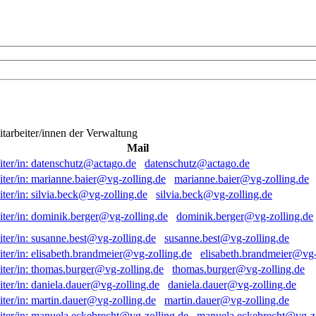
itarbeiter/innen der Verwaltung
Mail
datenschutz@actago.de
marianne.baier@vg-zolling.de
silvia.beck@vg-zolling.de
dominik.berger@vg-zolling.de
susanne.best@vg-zolling.de
elisabeth.brandmeier@vg-
thomas.burger@vg-zolling.de
daniela.dauer@vg-zolling.de
martin.dauer@vg-zolling.de
manuela.eckebrecht@vg-zo