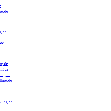
e
ng.de
g.de
e
.de
ng.de
ng.de
ling.de
lling.de
lling.de
e