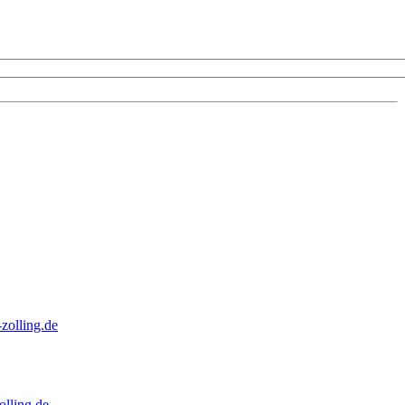
zolling.de
lling.de