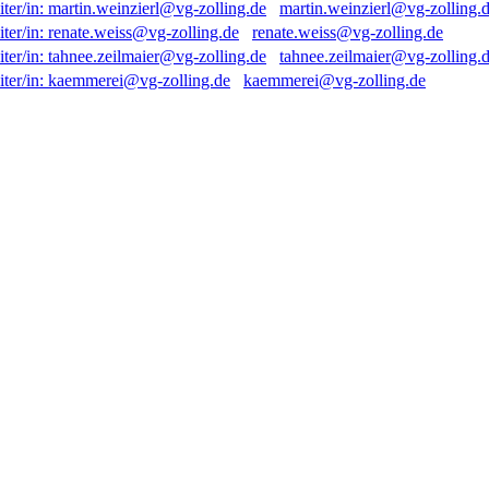
martin.weinzierl@vg-zolling.
renate.weiss@vg-zolling.de
tahnee.zeilmaier@vg-zolling.
kaemmerei@vg-zolling.de