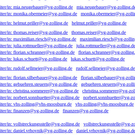
mia.neugebauer@vg-zolling.d
monika.obermeier@vg-zolli
helmut.priller@vg-zolling.de
thomas.reiser@vg-zolling.de
maximilian.riesch@vg-zollin
julia.rottmueller@vg-zolling.d
florian.schranner@vg-zolling
lukas.schuett@vg-zolling.de
rudolf.sellmeier@vg-zolling.de
florian.silberbauer@vg-zolli
gebuehren.steuern@vg-zolli
christina.sommerer@vg-zol
norbert.sonnhuetter@vg-zo
vhs-zolling@vhs-moosburg.de
finanzen@vg-zolling.de
vollstreckungsstelle@vg-zo
daniel.vrhovnik@vg-zolling.d