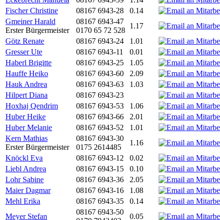
Fischer Christine
08167 6943-28
0.14
Gmeiner Harald
08167 6943-47
1.17
Erster Bürgermeister
0170 65 72 528
Götz Renate
08167 6943-24
1.01
Gresser Ute
08167 6943-11
0.01
Haberl Brigitte
08167 6943-25
1.05
Hauffe Heiko
08167 6943-60
2.09
Hauk Andrea
08167 6943-63
1.03
Hilpert Diana
08167 6943-23
Hoxhaj Qendrim
08167 6943-53
1.06
Huber Heike
08167 6943-66
2.01
Huber Melanie
08167 6943-52
1.01
Kern Mathias
08167 6943-30
1.16
Erster Bürgermeister
0175 2614485
Knöckl Eva
08167 6943-12
0.02
Liebl Andrea
08167 6943-15
0.10
Lohr Sabine
08167 6943-36
2.05
Maier Dagmar
08167 6943-16
1.08
Mehl Erika
08167 6943-35
0.14
08167 6943-50
Meyer Stefan
0.05