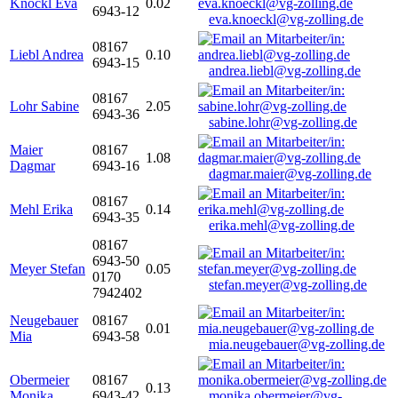
Knöckl Eva
0.02
6943-12
eva.knoeckl@vg-zolling.de
08167
Liebl Andrea
0.10
6943-15
andrea.liebl@vg-zolling.de
08167
Lohr Sabine
2.05
6943-36
sabine.lohr@vg-zolling.de
Maier
08167
1.08
Dagmar
6943-16
dagmar.maier@vg-zolling.de
08167
Mehl Erika
0.14
6943-35
erika.mehl@vg-zolling.de
08167
6943-50
Meyer Stefan
0.05
0170
stefan.meyer@vg-zolling.de
7942402
Neugebauer
08167
0.01
Mia
6943-58
mia.neugebauer@vg-zolling.de
Obermeier
08167
0.13
Monika
6943-42
monika.obermeier@vg-