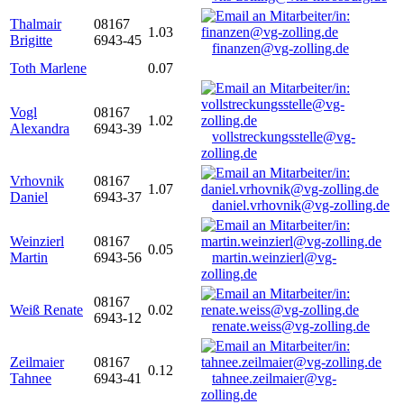
Thalmair
08167
1.03
Brigitte
6943-45
finanzen@vg-zolling.de
Toth Marlene
0.07
Vogl
08167
1.02
Alexandra
6943-39
vollstreckungsstelle@vg-
zolling.de
Vrhovnik
08167
1.07
Daniel
6943-37
daniel.vrhovnik@vg-zolling.de
Weinzierl
08167
0.05
Martin
6943-56
martin.weinzierl@vg-
zolling.de
08167
Weiß Renate
0.02
6943-12
renate.weiss@vg-zolling.de
Zeilmaier
08167
0.12
Tahnee
6943-41
tahnee.zeilmaier@vg-
zolling.de