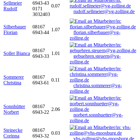
Sellmeier
6943-43
0.07
Rudolf
0171
rudolf.sellmeier@vg-zolling.de
3032403
Silberbauer
08167
1.07
Florian
6943-44
florian.silberbauer@vg-
zolling.de
08167
Soller Bianca
1.01
6943-33
gebuehren.steuern@vg-
zolling.de
Sommerer
08167
0.11
Christina
6943-61
christina.sommerer@vg-
zolling.de
Sonnhütter
08167
2.06
Norbert
6943-22
norbert.sonnhuetter@vg-
zolling.de
Steinecke
08167
0.03
Corinna
6943-32
vhs-zolling@vhs-moosburg.de