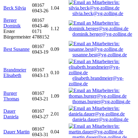
08167
Beck Silvia
1.04
6943-26
silvia.beck@vg-zolling.de
Berger
08167
Dominik
6943-46
1.12
Erster
0171
dominik.berger@vg-zolling.de
Bürgermeister
4788152
08167
Best Susanne
0.09
6943-19
susanne.best@vg-zolling.de
Brandmeier
08167
0.10
Elisabeth
6943-13
elisabeth.brandmeier@vg-
zolling.de
Burger
08167
1.09
Thomas
6943-21
thomas.burger@vg-zolling.de
Dauer
08167
2.01
Daniela
6943-27
daniela.dauer@vg-zolling.de
08167
Dauer Martin
0.04
6943-31
martin.dauer@vg-zolling.de