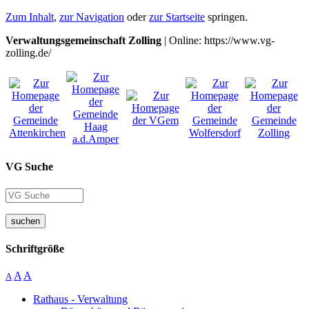
Zum Inhalt
,
zur Navigation
oder
zur Startseite
springen.
Verwaltungsgemeinschaft Zolling
| Online: https://www.vg-
zolling.de/
VG Suche
suchen
Schriftgröße
A
A
A
Rathaus - Verwaltung