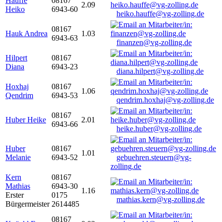
Hauffe
08167
2.09
Heiko
6943-60
heiko.hauffe@vg-zolling.de
08167
Hauk Andrea
1.03
6943-63
finanzen@vg-zolling.de
Hilpert
08167
Diana
6943-23
diana.hilpert@vg-zolling.de
Hoxhaj
08167
1.06
Qendrim
6943-53
qendrim.hoxhaj@vg-zolling.de
08167
Huber Heike
2.01
6943-66
heike.huber@vg-zolling.de
Huber
08167
1.01
Melanie
6943-52
gebuehren.steuern@vg-
zolling.de
Kern
08167
Mathias
6943-30
1.16
Erster
0175
mathias.kern@vg-zolling.de
Bürgermeister
2614485
08167