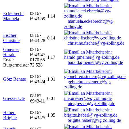
Eckebrecht
08167
1.14
Manuela
6943-59
manuela.eckebrecht@vg-
zolling.de
Fischer
08167
0.14
Christine
6943-28
christine.fischer@vg-zolling.de
Gmeiner
08167
Harald
6943-47
1.17
Erster
0170 65
harald.gmeiner@vg-zolling.de
Bürgermeister
72 528
08167
Götz Renate
1.01
6943-24
gebuehren.steuern@vg-
zolling.de
08167
Gresser Ute
0.01
6943-11
ute.gresser@vg-zolling.de
Haberl
08167
1.05
Brigitte
6943-25
brigitte.haberl@vg-zolling.de