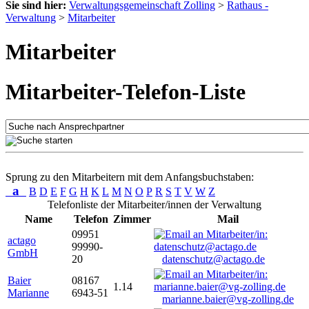
Sie sind hier:
Verwaltungsgemeinschaft Zolling
>
Rathaus -
Verwaltung
>
Mitarbeiter
Mitarbeiter
Mitarbeiter-Telefon-Liste
Sprung zu den Mitarbeitern mit dem Anfangsbuchstaben:
a
B
D
E
F
G
H
K
L
M
N
O
P
R
S
T
V
W
Z
Telefonliste der Mitarbeiter/innen der Verwaltung
Name
Telefon
Zimmer
Mail
09951
actago
99990-
GmbH
20
datenschutz@actago.de
Baier
08167
1.14
Marianne
6943-51
marianne.baier@vg-zolling.de