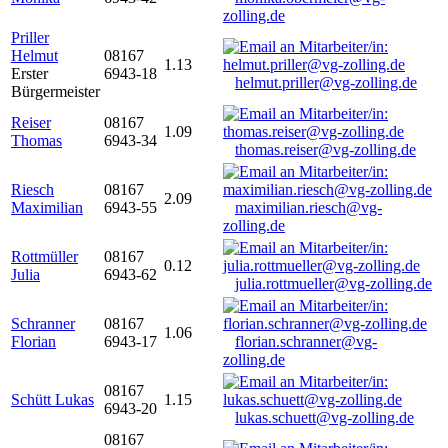
zolling.de
Priller
Helmut
08167
1.13
Erster
6943-18
helmut.priller@vg-zolling.de
Bürgermeister
Reiser
08167
1.09
Thomas
6943-34
thomas.reiser@vg-zolling.de
Riesch
08167
2.09
Maximilian
6943-55
maximilian.riesch@vg-
zolling.de
Rottmüller
08167
0.12
Julia
6943-62
julia.rottmueller@vg-zolling.de
Schranner
08167
1.06
Florian
6943-17
florian.schranner@vg-
zolling.de
08167
Schütt Lukas
1.15
6943-20
lukas.schuett@vg-zolling.de
08167