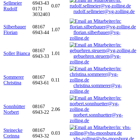
Sellmeier
6943-43
0.07
Rudolf
0171
rudolf.sellmeier@vg-zolling.de
3032403
Silberbauer
08167
1.07
Florian
6943-44
florian.silberbauer@vg-
zolling.de
08167
Soller Bianca
1.01
6943-33
gebuehren.steuern@vg-
zolling.de
Sommerer
08167
0.11
Christina
6943-61
christina.sommerer@vg-
zolling.de
Sonnhütter
08167
2.06
Norbert
6943-22
norbert.sonnhuetter@vg-
zolling.de
Steinecke
08167
0.03
Corinna
6943-32
vhs-zolling@vhs-moosburg.de