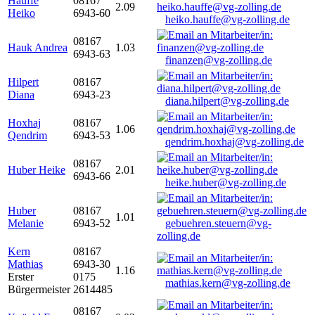
Hauffe
08167
2.09
Heiko
6943-60
heiko.hauffe@vg-zolling.de
08167
Hauk Andrea
1.03
6943-63
finanzen@vg-zolling.de
Hilpert
08167
Diana
6943-23
diana.hilpert@vg-zolling.de
Hoxhaj
08167
1.06
Qendrim
6943-53
qendrim.hoxhaj@vg-zolling.de
08167
Huber Heike
2.01
6943-66
heike.huber@vg-zolling.de
Huber
08167
1.01
Melanie
6943-52
gebuehren.steuern@vg-
zolling.de
Kern
08167
Mathias
6943-30
1.16
Erster
0175
mathias.kern@vg-zolling.de
Bürgermeister
2614485
08167