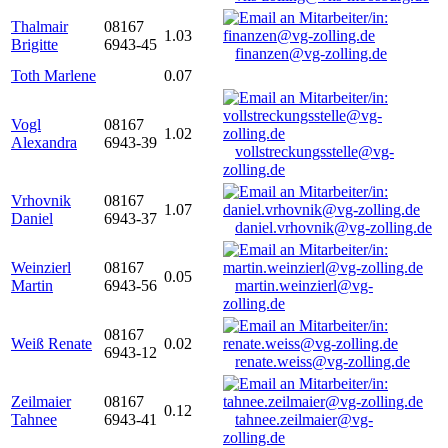
Thalmair
08167
1.03
Brigitte
6943-45
finanzen@vg-zolling.de
Toth Marlene
0.07
Vogl
08167
1.02
Alexandra
6943-39
vollstreckungsstelle@vg-
zolling.de
Vrhovnik
08167
1.07
Daniel
6943-37
daniel.vrhovnik@vg-zolling.de
Weinzierl
08167
0.05
Martin
6943-56
martin.weinzierl@vg-
zolling.de
08167
Weiß Renate
0.02
6943-12
renate.weiss@vg-zolling.de
Zeilmaier
08167
0.12
Tahnee
6943-41
tahnee.zeilmaier@vg-
zolling.de