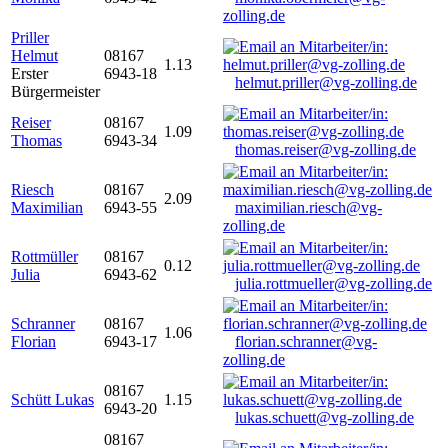
zolling.de
Priller
Helmut
08167
1.13
Erster
6943-18
helmut.priller@vg-zolling.de
Bürgermeister
Reiser
08167
1.09
Thomas
6943-34
thomas.reiser@vg-zolling.de
Riesch
08167
2.09
Maximilian
6943-55
maximilian.riesch@vg-
zolling.de
Rottmüller
08167
0.12
Julia
6943-62
julia.rottmueller@vg-zolling.de
Schranner
08167
1.06
Florian
6943-17
florian.schranner@vg-
zolling.de
08167
Schütt Lukas
1.15
6943-20
lukas.schuett@vg-zolling.de
08167