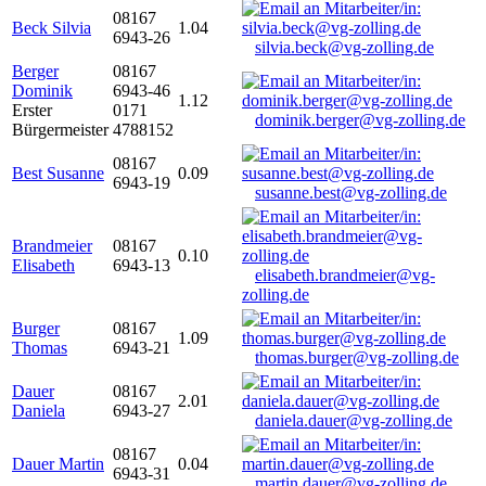
08167
Beck Silvia
1.04
6943-26
silvia.beck@vg-zolling.de
Berger
08167
Dominik
6943-46
1.12
Erster
0171
dominik.berger@vg-zolling.de
Bürgermeister
4788152
08167
Best Susanne
0.09
6943-19
susanne.best@vg-zolling.de
Brandmeier
08167
0.10
Elisabeth
6943-13
elisabeth.brandmeier@vg-
zolling.de
Burger
08167
1.09
Thomas
6943-21
thomas.burger@vg-zolling.de
Dauer
08167
2.01
Daniela
6943-27
daniela.dauer@vg-zolling.de
08167
Dauer Martin
0.04
6943-31
martin.dauer@vg-zolling.de