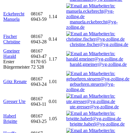
Eckebrecht
08167
1.14
Manuela
6943-59
manuela.eckebrecht@vg-
zolling.de
Fischer
08167
0.14
Christine
6943-28
christine.fischer@vg-zolling.de
Gmeiner
08167
Harald
6943-47
1.17
Erster
0170 65
harald.gmeiner@vg-zolling.de
Bürgermeister
72 528
08167
Götz Renate
1.01
6943-24
gebuehren.steuern@vg-
zolling.de
08167
Gresser Ute
0.01
6943-11
ute.gresser@vg-zolling.de
Haberl
08167
1.05
Brigitte
6943-25
brigitte.haberl@vg-zolling.de