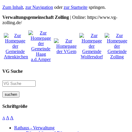
Zum Inhalt
,
zur Navigation
oder
zur Startseite
springen.
Verwaltungsgemeinschaft Zolling
| Online: https://www.vg-
zolling.de/
VG Suche
suchen
Schriftgröße
A
A
A
Rathaus - Verwaltung