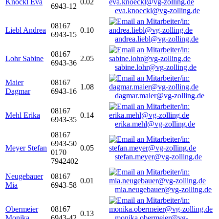
Knöckl Eva
0.02
6943-12
eva.knoeckl@vg-zolling.de
08167
Liebl Andrea
0.10
6943-15
andrea.liebl@vg-zolling.de
08167
Lohr Sabine
2.05
6943-36
sabine.lohr@vg-zolling.de
Maier
08167
1.08
Dagmar
6943-16
dagmar.maier@vg-zolling.de
08167
Mehl Erika
0.14
6943-35
erika.mehl@vg-zolling.de
08167
6943-50
Meyer Stefan
0.05
0170
stefan.meyer@vg-zolling.de
7942402
Neugebauer
08167
0.01
Mia
6943-58
mia.neugebauer@vg-zolling.de
Obermeier
08167
0.13
Monika
6943-42
monika.obermeier@vg-