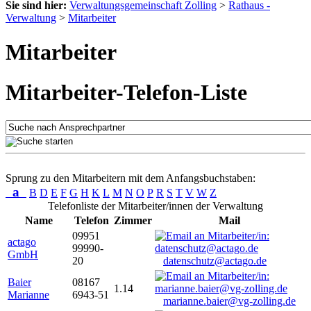
Sie sind hier:
Verwaltungsgemeinschaft Zolling
>
Rathaus -
Verwaltung
>
Mitarbeiter
Mitarbeiter
Mitarbeiter-Telefon-Liste
Sprung zu den Mitarbeitern mit dem Anfangsbuchstaben:
a
B
D
E
F
G
H
K
L
M
N
O
P
R
S
T
V
W
Z
Telefonliste der Mitarbeiter/innen der Verwaltung
Name
Telefon
Zimmer
Mail
09951
actago
99990-
GmbH
20
datenschutz@actago.de
Baier
08167
1.14
Marianne
6943-51
marianne.baier@vg-zolling.de