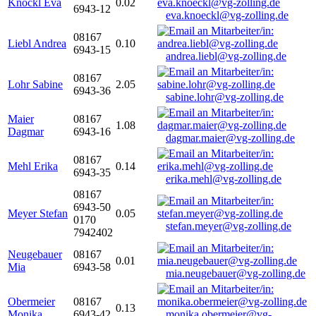
Knöckl Eva
0.02
6943-12
eva.knoeckl@vg-zolling.de
08167
Liebl Andrea
0.10
6943-15
andrea.liebl@vg-zolling.de
08167
Lohr Sabine
2.05
6943-36
sabine.lohr@vg-zolling.de
Maier
08167
1.08
Dagmar
6943-16
dagmar.maier@vg-zolling.de
08167
Mehl Erika
0.14
6943-35
erika.mehl@vg-zolling.de
08167
6943-50
Meyer Stefan
0.05
0170
stefan.meyer@vg-zolling.de
7942402
Neugebauer
08167
0.01
Mia
6943-58
mia.neugebauer@vg-zolling.de
Obermeier
08167
0.13
Monika
6943-42
monika.obermeier@vg-