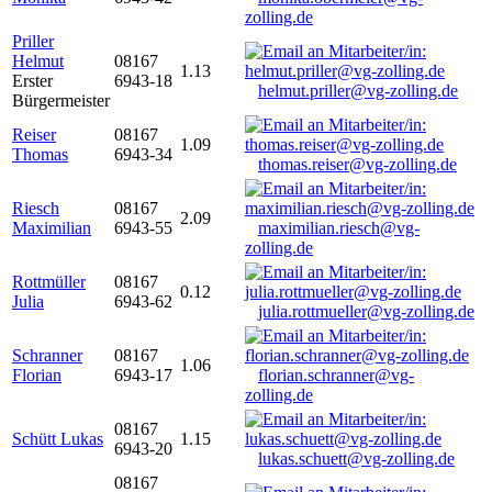
zolling.de
Priller
Helmut
08167
1.13
Erster
6943-18
helmut.priller@vg-zolling.de
Bürgermeister
Reiser
08167
1.09
Thomas
6943-34
thomas.reiser@vg-zolling.de
Riesch
08167
2.09
Maximilian
6943-55
maximilian.riesch@vg-
zolling.de
Rottmüller
08167
0.12
Julia
6943-62
julia.rottmueller@vg-zolling.de
Schranner
08167
1.06
Florian
6943-17
florian.schranner@vg-
zolling.de
08167
Schütt Lukas
1.15
6943-20
lukas.schuett@vg-zolling.de
08167