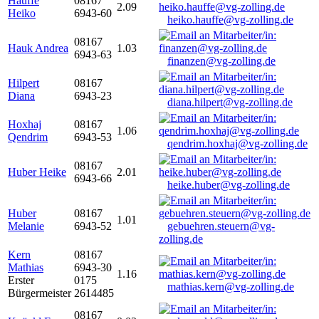
Hauffe
08167
2.09
Heiko
6943-60
heiko.hauffe@vg-zolling.de
08167
Hauk Andrea
1.03
6943-63
finanzen@vg-zolling.de
Hilpert
08167
Diana
6943-23
diana.hilpert@vg-zolling.de
Hoxhaj
08167
1.06
Qendrim
6943-53
qendrim.hoxhaj@vg-zolling.de
08167
Huber Heike
2.01
6943-66
heike.huber@vg-zolling.de
Huber
08167
1.01
Melanie
6943-52
gebuehren.steuern@vg-
zolling.de
Kern
08167
Mathias
6943-30
1.16
Erster
0175
mathias.kern@vg-zolling.de
Bürgermeister
2614485
08167