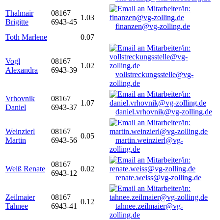
Thalmair
08167
1.03
Brigitte
6943-45
finanzen@vg-zolling.de
Toth Marlene
0.07
Vogl
08167
1.02
Alexandra
6943-39
vollstreckungsstelle@vg-
zolling.de
Vrhovnik
08167
1.07
Daniel
6943-37
daniel.vrhovnik@vg-zolling.de
Weinzierl
08167
0.05
Martin
6943-56
martin.weinzierl@vg-
zolling.de
08167
Weiß Renate
0.02
6943-12
renate.weiss@vg-zolling.de
Zeilmaier
08167
0.12
Tahnee
6943-41
tahnee.zeilmaier@vg-
zolling.de