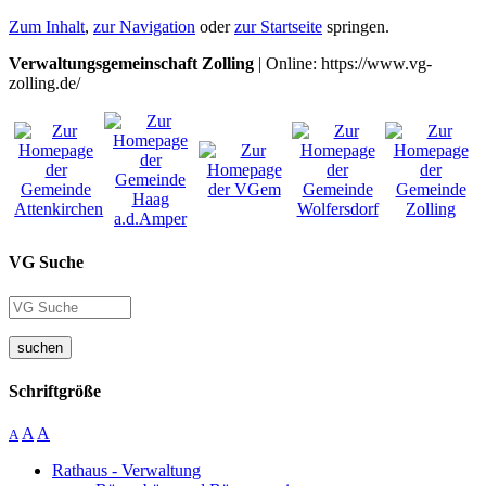
Zum Inhalt
,
zur Navigation
oder
zur Startseite
springen.
Verwaltungsgemeinschaft Zolling
| Online: https://www.vg-
zolling.de/
VG Suche
suchen
Schriftgröße
A
A
A
Rathaus - Verwaltung