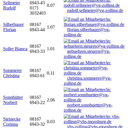
Sellmeier
6943-43
0.07
Rudolf
0171
rudolf.sellmeier@vg-zolling.de
3032403
Silberbauer
08167
1.07
Florian
6943-44
florian.silberbauer@vg-
zolling.de
08167
Soller Bianca
1.01
6943-33
gebuehren.steuern@vg-
zolling.de
Sommerer
08167
0.11
Christina
6943-61
christina.sommerer@vg-
zolling.de
Sonnhütter
08167
2.06
Norbert
6943-22
norbert.sonnhuetter@vg-
zolling.de
Steinecke
08167
0.03
Corinna
6943-32
vhs-zolling@vhs-moosburg.de