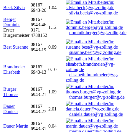
08167
Beck Silvia
1.04
6943-26
silvia.beck@vg-zolling.de
Berger
08167
Dominik
6943-46
1.12
Erster
0171
dominik.berger@vg-zolling.de
Bürgermeister
4788152
08167
Best Susanne
0.09
6943-19
susanne.best@vg-zolling.de
Brandmeier
08167
0.10
Elisabeth
6943-13
elisabeth.brandmeier@vg-
zolling.de
Burger
08167
1.09
Thomas
6943-21
thomas.burger@vg-zolling.de
Dauer
08167
2.01
Daniela
6943-27
daniela.dauer@vg-zolling.de
08167
Dauer Martin
0.04
6943-31
martin.dauer@vg-zolling.de