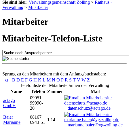
Sie sind hier:
Verwaltungsgemeinschaft Zolling
>
Rathaus -
Verwaltung
>
Mitarbeiter
Mitarbeiter
Mitarbeiter-Telefon-Liste
Sprung zu den Mitarbeitern mit dem Anfangsbuchstaben:
a
B
D
E
F
G
H
K
L
M
N
O
P
R
S
T
V
W
Z
Telefonliste der Mitarbeiter/innen der Verwaltung
Name
Telefon
Zimmer
Mail
09951
actago
99990-
GmbH
20
datenschutz@actago.de
Baier
08167
1.14
Marianne
6943-51
marianne.baier@vg-zolling.de