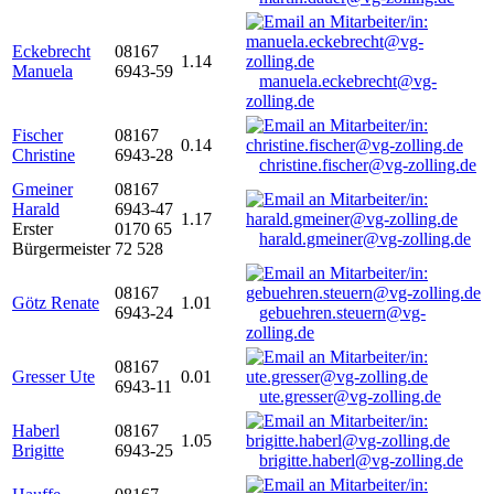
Eckebrecht
08167
1.14
Manuela
6943-59
manuela.eckebrecht@vg-
zolling.de
Fischer
08167
0.14
Christine
6943-28
christine.fischer@vg-zolling.de
Gmeiner
08167
Harald
6943-47
1.17
Erster
0170 65
harald.gmeiner@vg-zolling.de
Bürgermeister
72 528
08167
Götz Renate
1.01
6943-24
gebuehren.steuern@vg-
zolling.de
08167
Gresser Ute
0.01
6943-11
ute.gresser@vg-zolling.de
Haberl
08167
1.05
Brigitte
6943-25
brigitte.haberl@vg-zolling.de