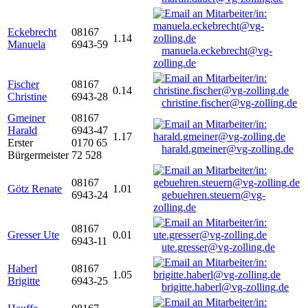
Eckebrecht
08167
1.14
Manuela
6943-59
manuela.eckebrecht@vg-
zolling.de
Fischer
08167
0.14
Christine
6943-28
christine.fischer@vg-zolling.de
Gmeiner
08167
Harald
6943-47
1.17
Erster
0170 65
harald.gmeiner@vg-zolling.de
Bürgermeister
72 528
08167
Götz Renate
1.01
6943-24
gebuehren.steuern@vg-
zolling.de
08167
Gresser Ute
0.01
6943-11
ute.gresser@vg-zolling.de
Haberl
08167
1.05
Brigitte
6943-25
brigitte.haberl@vg-zolling.de