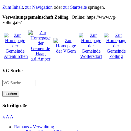
Zum Inhalt
,
zur Navigation
oder
zur Startseite
springen.
Verwaltungsgemeinschaft Zolling
| Online: https://www.vg-
zolling.de/
VG Suche
suchen
Schriftgröße
A
A
A
Rathaus - Verwaltung