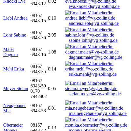
Knöckl Eva
0.02
6943-12
eva.knoeckl@vg-zolling.de
08167
Liebl Andrea
0.10
6943-15
andrea.liebl@vg-zolling.de
08167
Lohr Sabine
2.05
6943-36
sabine.lohr@vg-zolling.de
Maier
08167
1.08
Dagmar
6943-16
dagmar.maier@vg-zolling.de
08167
Mehl Erika
0.14
6943-35
erika.mehl@vg-zolling.de
08167
6943-50
Meyer Stefan
0.05
0170
stefan.meyer@vg-zolling.de
7942402
Neugebauer
08167
0.01
Mia
6943-58
mia.neugebauer@vg-zolling.de
Obermeier
08167
0.13
Monika
6943-42
monika.obermeier@vg-