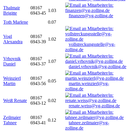
Thalmair
08167
1.03
Brigitte
6943-45
finanzen@vg-zolling.de
Toth Marlene
0.07
Vogl
08167
1.02
Alexandra
6943-39
vollstreckungsstelle@vg-
zolling.de
Vrhovnik
08167
1.07
Daniel
6943-37
daniel.vrhovnik@vg-zolling.de
Weinzierl
08167
0.05
Martin
6943-56
martin.weinzierl@vg-
zolling.de
08167
Weiß Renate
0.02
6943-12
renate.weiss@vg-zolling.de
Zeilmaier
08167
0.12
Tahnee
6943-41
tahnee.zeilmaier@vg-
zolling.de