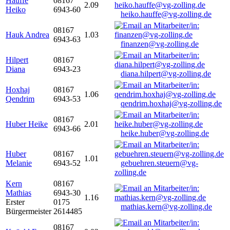
Hauffe
08167
2.09
Heiko
6943-60
heiko.hauffe@vg-zolling.de
08167
Hauk Andrea
1.03
6943-63
finanzen@vg-zolling.de
Hilpert
08167
Diana
6943-23
diana.hilpert@vg-zolling.de
Hoxhaj
08167
1.06
Qendrim
6943-53
qendrim.hoxhaj@vg-zolling.de
08167
Huber Heike
2.01
6943-66
heike.huber@vg-zolling.de
Huber
08167
1.01
Melanie
6943-52
gebuehren.steuern@vg-
zolling.de
Kern
08167
Mathias
6943-30
1.16
Erster
0175
mathias.kern@vg-zolling.de
Bürgermeister
2614485
08167