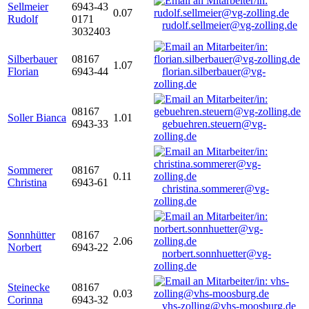
Sellmeier
6943-43
0.07
Rudolf
0171
rudolf.sellmeier@vg-zolling.de
3032403
Silberbauer
08167
1.07
Florian
6943-44
florian.silberbauer@vg-
zolling.de
08167
Soller Bianca
1.01
6943-33
gebuehren.steuern@vg-
zolling.de
Sommerer
08167
0.11
Christina
6943-61
christina.sommerer@vg-
zolling.de
Sonnhütter
08167
2.06
Norbert
6943-22
norbert.sonnhuetter@vg-
zolling.de
Steinecke
08167
0.03
Corinna
6943-32
vhs-zolling@vhs-moosburg.de