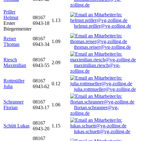
zolling.de
Priller
Helmut
08167
1.13
Erster
6943-18
helmut.priller@vg-zolling.de
Bürgermeister
Reiser
08167
1.09
Thomas
6943-34
thomas.reiser@vg-zolling.de
Riesch
08167
2.09
Maximilian
6943-55
maximilian.riesch@vg-
zolling.de
Rottmüller
08167
0.12
Julia
6943-62
julia.rottmueller@vg-zolling.de
Schranner
08167
1.06
Florian
6943-17
florian.schranner@vg-
zolling.de
08167
Schütt Lukas
1.15
6943-20
lukas.schuett@vg-zolling.de
08167