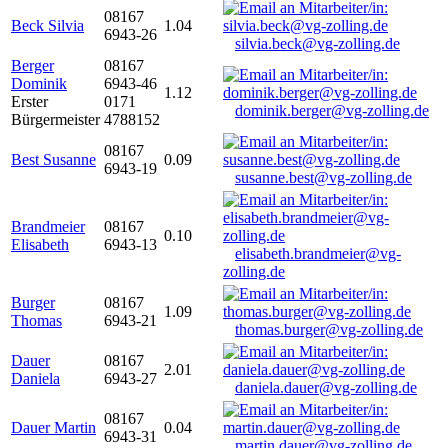
08167
Beck Silvia
1.04
6943-26
silvia.beck@vg-zolling.de
Berger
08167
Dominik
6943-46
1.12
Erster
0171
dominik.berger@vg-zolling.de
Bürgermeister
4788152
08167
Best Susanne
0.09
6943-19
susanne.best@vg-zolling.de
Brandmeier
08167
0.10
Elisabeth
6943-13
elisabeth.brandmeier@vg-
zolling.de
Burger
08167
1.09
Thomas
6943-21
thomas.burger@vg-zolling.de
Dauer
08167
2.01
Daniela
6943-27
daniela.dauer@vg-zolling.de
08167
Dauer Martin
0.04
6943-31
martin.dauer@vg-zolling.de