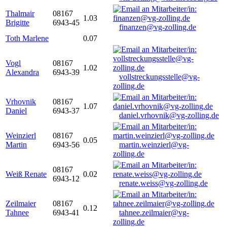
Thalmair
08167
1.03
Brigitte
6943-45
finanzen@vg-zolling.de
Toth Marlene
0.07
Vogl
08167
1.02
Alexandra
6943-39
vollstreckungsstelle@vg-
zolling.de
Vrhovnik
08167
1.07
Daniel
6943-37
daniel.vrhovnik@vg-zolling.de
Weinzierl
08167
0.05
Martin
6943-56
martin.weinzierl@vg-
zolling.de
08167
Weiß Renate
0.02
6943-12
renate.weiss@vg-zolling.de
Zeilmaier
08167
0.12
Tahnee
6943-41
tahnee.zeilmaier@vg-
zolling.de