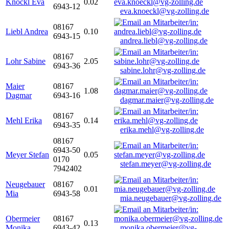
Knöckl Eva
0.02
6943-12
eva.knoeckl@vg-zolling.de
08167
Liebl Andrea
0.10
6943-15
andrea.liebl@vg-zolling.de
08167
Lohr Sabine
2.05
6943-36
sabine.lohr@vg-zolling.de
Maier
08167
1.08
Dagmar
6943-16
dagmar.maier@vg-zolling.de
08167
Mehl Erika
0.14
6943-35
erika.mehl@vg-zolling.de
08167
6943-50
Meyer Stefan
0.05
0170
stefan.meyer@vg-zolling.de
7942402
Neugebauer
08167
0.01
Mia
6943-58
mia.neugebauer@vg-zolling.de
Obermeier
08167
0.13
Monika
6943-42
monika.obermeier@vg-