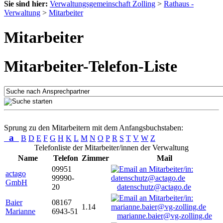
Sie sind hier:
Verwaltungsgemeinschaft Zolling
>
Rathaus -
Verwaltung
>
Mitarbeiter
Mitarbeiter
Mitarbeiter-Telefon-Liste
Sprung zu den Mitarbeitern mit dem Anfangsbuchstaben:
a
B
D
E
F
G
H
K
L
M
N
O
P
R
S
T
V
W
Z
Telefonliste der Mitarbeiter/innen der Verwaltung
Name
Telefon
Zimmer
Mail
09951
actago
99990-
GmbH
20
datenschutz@actago.de
Baier
08167
1.14
Marianne
6943-51
marianne.baier@vg-zolling.de