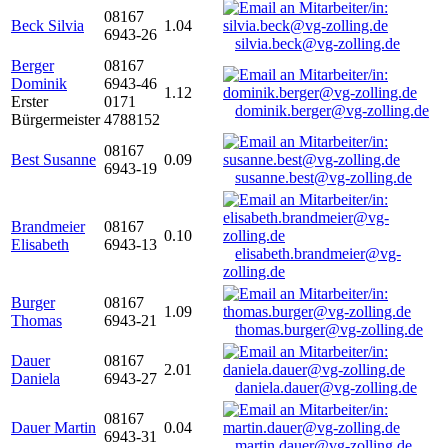
08167
Beck Silvia
1.04
6943-26
silvia.beck@vg-zolling.de
Berger
08167
Dominik
6943-46
1.12
Erster
0171
dominik.berger@vg-zolling.de
Bürgermeister
4788152
08167
Best Susanne
0.09
6943-19
susanne.best@vg-zolling.de
Brandmeier
08167
0.10
Elisabeth
6943-13
elisabeth.brandmeier@vg-
zolling.de
Burger
08167
1.09
Thomas
6943-21
thomas.burger@vg-zolling.de
Dauer
08167
2.01
Daniela
6943-27
daniela.dauer@vg-zolling.de
08167
Dauer Martin
0.04
6943-31
martin.dauer@vg-zolling.de