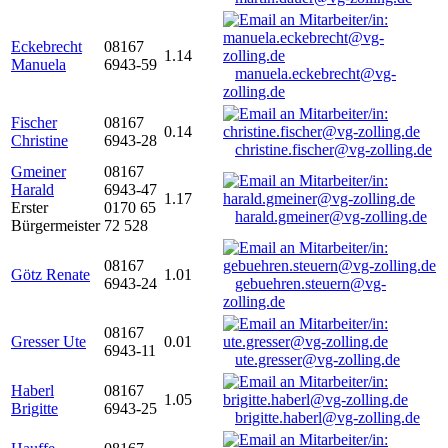
Eckebrecht
08167
1.14
Manuela
6943-59
manuela.eckebrecht@vg-
zolling.de
Fischer
08167
0.14
Christine
6943-28
christine.fischer@vg-zolling.de
Gmeiner
08167
Harald
6943-47
1.17
Erster
0170 65
harald.gmeiner@vg-zolling.de
Bürgermeister
72 528
08167
Götz Renate
1.01
6943-24
gebuehren.steuern@vg-
zolling.de
08167
Gresser Ute
0.01
6943-11
ute.gresser@vg-zolling.de
Haberl
08167
1.05
Brigitte
6943-25
brigitte.haberl@vg-zolling.de