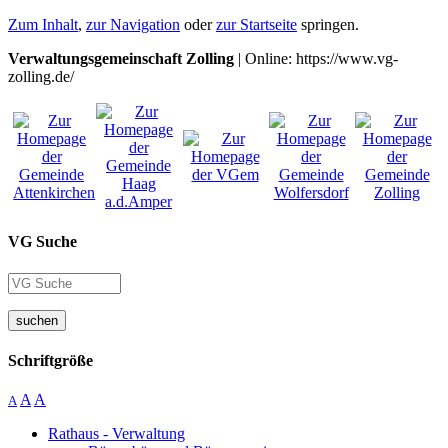
Zum Inhalt
,
zur Navigation
oder
zur Startseite
springen.
Verwaltungsgemeinschaft Zolling
| Online: https://www.vg-
zolling.de/
VG Suche
suchen
Schriftgröße
A
A
A
Rathaus - Verwaltung