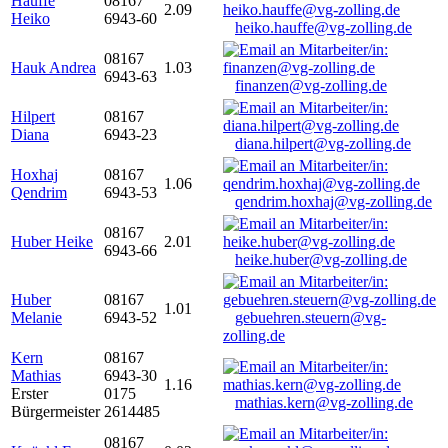
Hauffe
08167
2.09
Heiko
6943-60
heiko.hauffe@vg-zolling.de
08167
Hauk Andrea
1.03
6943-63
finanzen@vg-zolling.de
Hilpert
08167
Diana
6943-23
diana.hilpert@vg-zolling.de
Hoxhaj
08167
1.06
Qendrim
6943-53
qendrim.hoxhaj@vg-zolling.de
08167
Huber Heike
2.01
6943-66
heike.huber@vg-zolling.de
Huber
08167
1.01
Melanie
6943-52
gebuehren.steuern@vg-
zolling.de
Kern
08167
Mathias
6943-30
1.16
Erster
0175
mathias.kern@vg-zolling.de
Bürgermeister
2614485
08167