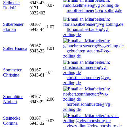
Sellmeier
6943-43
0.07
Rudolf
0171
rudolf.sellmeier@vg-zolling.de
3032403
Silberbauer
08167
1.07
Florian
6943-44
florian.silberbauer@vg-
zolling.de
08167
Soller Bianca
1.01
6943-33
gebuehren.steuern@vg-
zolling.de
Sommerer
08167
0.11
Christina
6943-61
christina.sommerer@vg-
zolling.de
Sonnhütter
08167
2.06
Norbert
6943-22
norbert.sonnhuetter@vg-
zolling.de
Steinecke
08167
0.03
Corinna
6943-32
vhs-zolling@vhs-moosburg.de