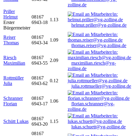
zolling.de
Priller
Helmut
08167
1.13
Erster
6943-18
helmut.priller@vg-zolling.de
Bürgermeister
Reiser
08167
1.09
Thomas
6943-34
thomas.reiser@vg-zolling.de
Riesch
08167
2.09
Maximilian
6943-55
maximilian.riesch@vg-
zolling.de
Rottmüller
08167
0.12
Julia
6943-62
julia.rottmueller@vg-zolling.de
Schranner
08167
1.06
Florian
6943-17
florian.schranner@vg-
zolling.de
08167
Schütt Lukas
1.15
6943-20
lukas.schuett@vg-zolling.de
08167