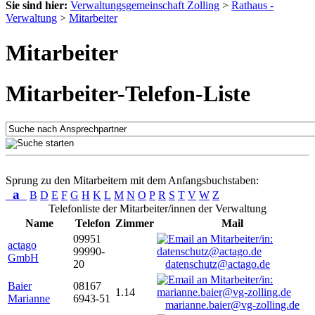
Sie sind hier:
Verwaltungsgemeinschaft Zolling
>
Rathaus -
Verwaltung
>
Mitarbeiter
Mitarbeiter
Mitarbeiter-Telefon-Liste
Sprung zu den Mitarbeitern mit dem Anfangsbuchstaben:
a
B
D
E
F
G
H
K
L
M
N
O
P
R
S
T
V
W
Z
Telefonliste der Mitarbeiter/innen der Verwaltung
Name
Telefon
Zimmer
Mail
09951
actago
99990-
GmbH
20
datenschutz@actago.de
Baier
08167
1.14
Marianne
6943-51
marianne.baier@vg-zolling.de