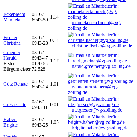
Eckebrecht
08167
1.14
Manuela
6943-59
manuela.eckebrecht@vg-
zolling.de
Fischer
08167
0.14
Christine
6943-28
christine.fischer@vg-zolling.de
Gmeiner
08167
Harald
6943-47
1.17
Erster
0170 65
harald.gmeiner@vg-zolling.de
Bürgermeister
72 528
08167
Götz Renate
1.01
6943-24
gebuehren.steuern@vg-
zolling.de
08167
Gresser Ute
0.01
6943-11
ute.gresser@vg-zolling.de
Haberl
08167
1.05
Brigitte
6943-25
brigitte.haberl@vg-zolling.de