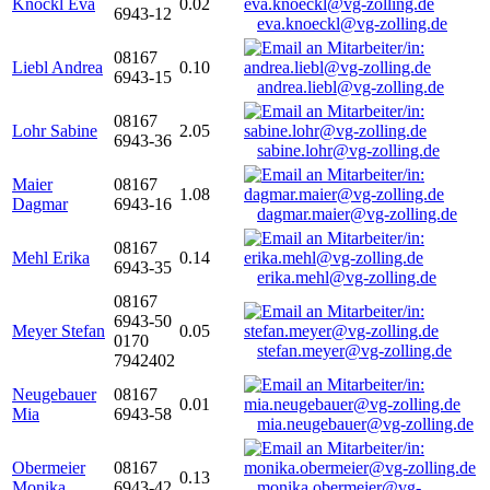
Knöckl Eva
0.02
6943-12
eva.knoeckl@vg-zolling.de
08167
Liebl Andrea
0.10
6943-15
andrea.liebl@vg-zolling.de
08167
Lohr Sabine
2.05
6943-36
sabine.lohr@vg-zolling.de
Maier
08167
1.08
Dagmar
6943-16
dagmar.maier@vg-zolling.de
08167
Mehl Erika
0.14
6943-35
erika.mehl@vg-zolling.de
08167
6943-50
Meyer Stefan
0.05
0170
stefan.meyer@vg-zolling.de
7942402
Neugebauer
08167
0.01
Mia
6943-58
mia.neugebauer@vg-zolling.de
Obermeier
08167
0.13
Monika
6943-42
monika.obermeier@vg-