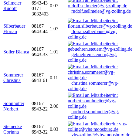
Sellmeier
6943-43
0.07
Rudolf
0171
rudolf.sellmeier@vg-zolling.de
3032403
Silberbauer
08167
1.07
Florian
6943-44
florian.silberbauer@vg-
zolling.de
08167
Soller Bianca
1.01
6943-33
gebuehren.steuern@vg-
zolling.de
Sommerer
08167
0.11
Christina
6943-61
christina.sommerer@vg-
zolling.de
Sonnhütter
08167
2.06
Norbert
6943-22
norbert.sonnhuetter@vg-
zolling.de
Steinecke
08167
0.03
Corinna
6943-32
vhs-zolling@vhs-moosburg.de