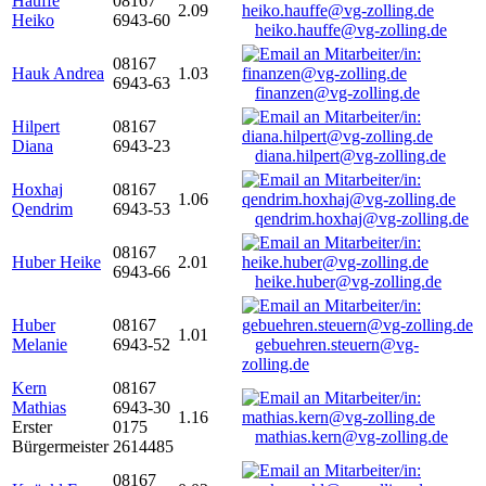
Hauffe
08167
2.09
Heiko
6943-60
heiko.hauffe@vg-zolling.de
08167
Hauk Andrea
1.03
6943-63
finanzen@vg-zolling.de
Hilpert
08167
Diana
6943-23
diana.hilpert@vg-zolling.de
Hoxhaj
08167
1.06
Qendrim
6943-53
qendrim.hoxhaj@vg-zolling.de
08167
Huber Heike
2.01
6943-66
heike.huber@vg-zolling.de
Huber
08167
1.01
Melanie
6943-52
gebuehren.steuern@vg-
zolling.de
Kern
08167
Mathias
6943-30
1.16
Erster
0175
mathias.kern@vg-zolling.de
Bürgermeister
2614485
08167