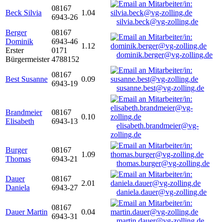
08167
Beck Silvia
1.04
6943-26
silvia.beck@vg-zolling.de
Berger
08167
Dominik
6943-46
1.12
Erster
0171
dominik.berger@vg-zolling.de
Bürgermeister
4788152
08167
Best Susanne
0.09
6943-19
susanne.best@vg-zolling.de
Brandmeier
08167
0.10
Elisabeth
6943-13
elisabeth.brandmeier@vg-
zolling.de
Burger
08167
1.09
Thomas
6943-21
thomas.burger@vg-zolling.de
Dauer
08167
2.01
Daniela
6943-27
daniela.dauer@vg-zolling.de
08167
Dauer Martin
0.04
6943-31
martin.dauer@vg-zolling.de