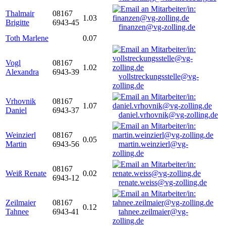
Thalmair
08167
1.03
Brigitte
6943-45
finanzen@vg-zolling.de
Toth Marlene
0.07
Vogl
08167
1.02
Alexandra
6943-39
vollstreckungsstelle@vg-
zolling.de
Vrhovnik
08167
1.07
Daniel
6943-37
daniel.vrhovnik@vg-zolling.de
Weinzierl
08167
0.05
Martin
6943-56
martin.weinzierl@vg-
zolling.de
08167
Weiß Renate
0.02
6943-12
renate.weiss@vg-zolling.de
Zeilmaier
08167
0.12
Tahnee
6943-41
tahnee.zeilmaier@vg-
zolling.de