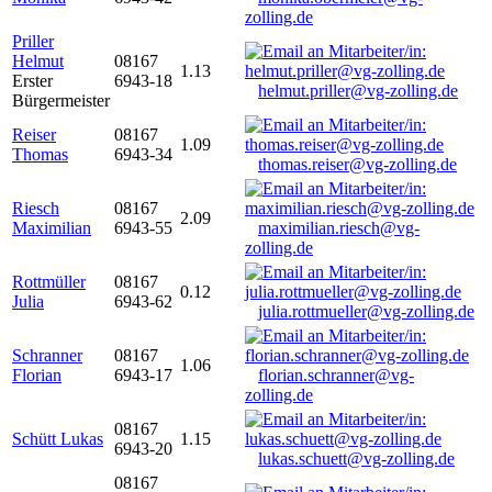
zolling.de
Priller
Helmut
08167
1.13
Erster
6943-18
helmut.priller@vg-zolling.de
Bürgermeister
Reiser
08167
1.09
Thomas
6943-34
thomas.reiser@vg-zolling.de
Riesch
08167
2.09
Maximilian
6943-55
maximilian.riesch@vg-
zolling.de
Rottmüller
08167
0.12
Julia
6943-62
julia.rottmueller@vg-zolling.de
Schranner
08167
1.06
Florian
6943-17
florian.schranner@vg-
zolling.de
08167
Schütt Lukas
1.15
6943-20
lukas.schuett@vg-zolling.de
08167