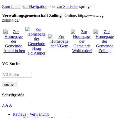
Zum Inhalt
,
zur Navigation
oder
zur Startseite
springen.
Verwaltungsgemeinschaft Zolling
| Online: https://www.vg-
zolling.de/
VG Suche
suchen
Schriftgröße
A
A
A
Rathaus - Verwaltung