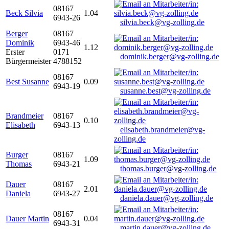
08167
Beck Silvia
1.04
6943-26
silvia.beck@vg-zolling.de
Berger
08167
Dominik
6943-46
1.12
Erster
0171
dominik.berger@vg-zolling.de
Bürgermeister
4788152
08167
Best Susanne
0.09
6943-19
susanne.best@vg-zolling.de
Brandmeier
08167
0.10
Elisabeth
6943-13
elisabeth.brandmeier@vg-
zolling.de
Burger
08167
1.09
Thomas
6943-21
thomas.burger@vg-zolling.de
Dauer
08167
2.01
Daniela
6943-27
daniela.dauer@vg-zolling.de
08167
Dauer Martin
0.04
6943-31
martin.dauer@vg-zolling.de