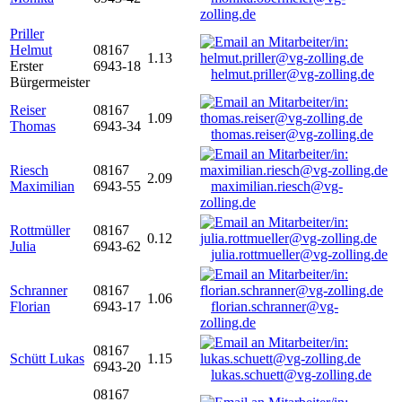
zolling.de
Priller
Helmut
08167
1.13
Erster
6943-18
helmut.priller@vg-zolling.de
Bürgermeister
Reiser
08167
1.09
Thomas
6943-34
thomas.reiser@vg-zolling.de
Riesch
08167
2.09
Maximilian
6943-55
maximilian.riesch@vg-
zolling.de
Rottmüller
08167
0.12
Julia
6943-62
julia.rottmueller@vg-zolling.de
Schranner
08167
1.06
Florian
6943-17
florian.schranner@vg-
zolling.de
08167
Schütt Lukas
1.15
6943-20
lukas.schuett@vg-zolling.de
08167