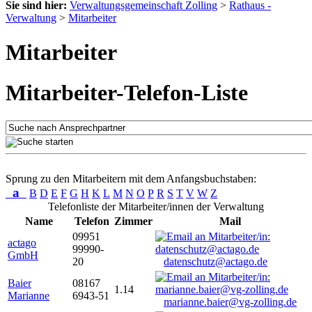
Sie sind hier:
Verwaltungsgemeinschaft Zolling
>
Rathaus -
Verwaltung
>
Mitarbeiter
Mitarbeiter
Mitarbeiter-Telefon-Liste
Sprung zu den Mitarbeitern mit dem Anfangsbuchstaben:
a
B
D
E
F
G
H
K
L
M
N
O
P
R
S
T
V
W
Z
Telefonliste der Mitarbeiter/innen der Verwaltung
Name
Telefon
Zimmer
Mail
09951
actago
99990-
GmbH
20
datenschutz@actago.de
Baier
08167
1.14
Marianne
6943-51
marianne.baier@vg-zolling.de