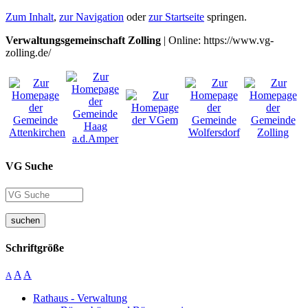
Zum Inhalt
,
zur Navigation
oder
zur Startseite
springen.
Verwaltungsgemeinschaft Zolling
| Online: https://www.vg-
zolling.de/
VG Suche
suchen
Schriftgröße
A
A
A
Rathaus - Verwaltung