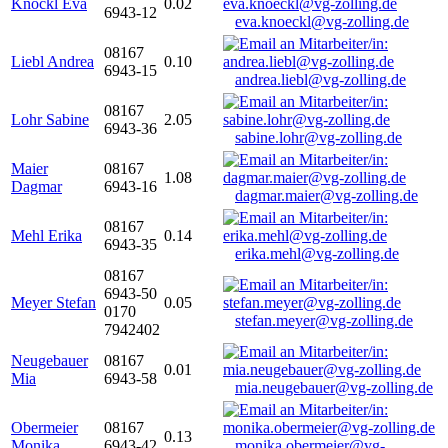
Knöckl Eva
0.02
6943-12
eva.knoeckl@vg-zolling.de
08167
Liebl Andrea
0.10
6943-15
andrea.liebl@vg-zolling.de
08167
Lohr Sabine
2.05
6943-36
sabine.lohr@vg-zolling.de
Maier
08167
1.08
Dagmar
6943-16
dagmar.maier@vg-zolling.de
08167
Mehl Erika
0.14
6943-35
erika.mehl@vg-zolling.de
08167
6943-50
Meyer Stefan
0.05
0170
stefan.meyer@vg-zolling.de
7942402
Neugebauer
08167
0.01
Mia
6943-58
mia.neugebauer@vg-zolling.de
Obermeier
08167
0.13
Monika
6943-42
monika.obermeier@vg-