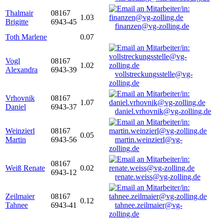
Thalmair
08167
1.03
Brigitte
6943-45
finanzen@vg-zolling.de
Toth Marlene
0.07
Vogl
08167
1.02
Alexandra
6943-39
vollstreckungsstelle@vg-
zolling.de
Vrhovnik
08167
1.07
Daniel
6943-37
daniel.vrhovnik@vg-zolling.de
Weinzierl
08167
0.05
Martin
6943-56
martin.weinzierl@vg-
zolling.de
08167
Weiß Renate
0.02
6943-12
renate.weiss@vg-zolling.de
Zeilmaier
08167
0.12
Tahnee
6943-41
tahnee.zeilmaier@vg-
zolling.de