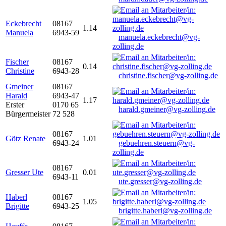
Eckebrecht
08167
1.14
Manuela
6943-59
manuela.eckebrecht@vg-
zolling.de
Fischer
08167
0.14
Christine
6943-28
christine.fischer@vg-zolling.de
Gmeiner
08167
Harald
6943-47
1.17
Erster
0170 65
harald.gmeiner@vg-zolling.de
Bürgermeister
72 528
08167
Götz Renate
1.01
6943-24
gebuehren.steuern@vg-
zolling.de
08167
Gresser Ute
0.01
6943-11
ute.gresser@vg-zolling.de
Haberl
08167
1.05
Brigitte
6943-25
brigitte.haberl@vg-zolling.de