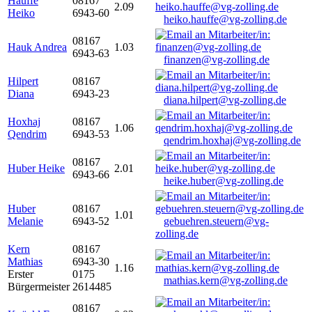
Hauffe
08167
2.09
Heiko
6943-60
heiko.hauffe@vg-zolling.de
08167
Hauk Andrea
1.03
6943-63
finanzen@vg-zolling.de
Hilpert
08167
Diana
6943-23
diana.hilpert@vg-zolling.de
Hoxhaj
08167
1.06
Qendrim
6943-53
qendrim.hoxhaj@vg-zolling.de
08167
Huber Heike
2.01
6943-66
heike.huber@vg-zolling.de
Huber
08167
1.01
Melanie
6943-52
gebuehren.steuern@vg-
zolling.de
Kern
08167
Mathias
6943-30
1.16
Erster
0175
mathias.kern@vg-zolling.de
Bürgermeister
2614485
08167