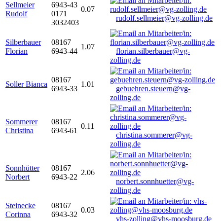
Sellmeier
6943-43
0.07
Rudolf
0171
rudolf.sellmeier@vg-zolling.de
3032403
Silberbauer
08167
1.07
Florian
6943-44
florian.silberbauer@vg-
zolling.de
08167
Soller Bianca
1.01
6943-33
gebuehren.steuern@vg-
zolling.de
Sommerer
08167
0.11
Christina
6943-61
christina.sommerer@vg-
zolling.de
Sonnhütter
08167
2.06
Norbert
6943-22
norbert.sonnhuetter@vg-
zolling.de
Steinecke
08167
0.03
Corinna
6943-32
vhs-zolling@vhs-moosburg.de