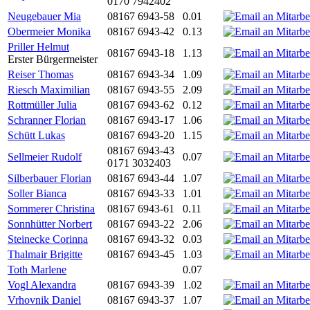
0170 7942402
Neugebauer Mia
08167 6943-58
0.01
Obermeier Monika
08167 6943-42
0.13
Priller Helmut
08167 6943-18
1.13
Erster Bürgermeister
Reiser Thomas
08167 6943-34
1.09
Riesch Maximilian
08167 6943-55
2.09
Rottmüller Julia
08167 6943-62
0.12
Schranner Florian
08167 6943-17
1.06
Schütt Lukas
08167 6943-20
1.15
08167 6943-43
Sellmeier Rudolf
0.07
0171 3032403
Silberbauer Florian
08167 6943-44
1.07
Soller Bianca
08167 6943-33
1.01
Sommerer Christina
08167 6943-61
0.11
Sonnhütter Norbert
08167 6943-22
2.06
Steinecke Corinna
08167 6943-32
0.03
Thalmair Brigitte
08167 6943-45
1.03
Toth Marlene
0.07
Vogl Alexandra
08167 6943-39
1.02
Vrhovnik Daniel
08167 6943-37
1.07