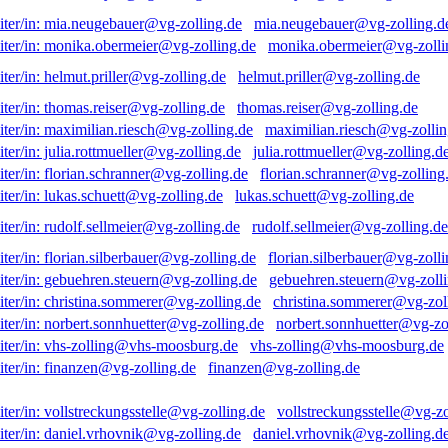
mia.neugebauer@vg-zolling.d
monika.obermeier@vg-zolli
helmut.priller@vg-zolling.de
thomas.reiser@vg-zolling.de
maximilian.riesch@vg-zollin
julia.rottmueller@vg-zolling.d
florian.schranner@vg-zolling
lukas.schuett@vg-zolling.de
rudolf.sellmeier@vg-zolling.de
florian.silberbauer@vg-zolli
gebuehren.steuern@vg-zolli
christina.sommerer@vg-zol
norbert.sonnhuetter@vg-zo
vhs-zolling@vhs-moosburg.de
finanzen@vg-zolling.de
vollstreckungsstelle@vg-zo
daniel.vrhovnik@vg-zolling.d