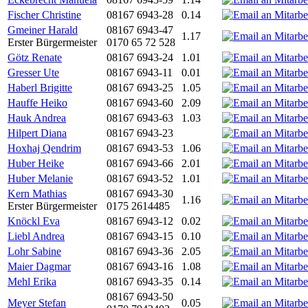
Fischer Christine
08167 6943-28
0.14
Gmeiner Harald
08167 6943-47
1.17
Erster Bürgermeister
0170 65 72 528
Götz Renate
08167 6943-24
1.01
Gresser Ute
08167 6943-11
0.01
Haberl Brigitte
08167 6943-25
1.05
Hauffe Heiko
08167 6943-60
2.09
Hauk Andrea
08167 6943-63
1.03
Hilpert Diana
08167 6943-23
Hoxhaj Qendrim
08167 6943-53
1.06
Huber Heike
08167 6943-66
2.01
Huber Melanie
08167 6943-52
1.01
Kern Mathias
08167 6943-30
1.16
Erster Bürgermeister
0175 2614485
Knöckl Eva
08167 6943-12
0.02
Liebl Andrea
08167 6943-15
0.10
Lohr Sabine
08167 6943-36
2.05
Maier Dagmar
08167 6943-16
1.08
Mehl Erika
08167 6943-35
0.14
08167 6943-50
Meyer Stefan
0.05