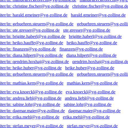
christine.fischer@vg-zolling.d
harald.gmeiner@vg-zolling.de
gebuehren.steuern@vg-zolli
ute.gresser@vg-zolling.de
brigitte.haberl@vg-zolling.de
heiko.hauffe@vg-zolling.de
finanzen@vg-zolling.de
diana.hilpert@vg-zolling.de
qendrim.hoxhaj@vg-zolling.d
heike.huber@vg-zolling.de
gebuehren.steuern@vg-zolli
mathias.kern@vg-zolling.de
eva.knoeckl@vg-zolling.de
andrea.liebl@vg-zolling.de
sabine.lohr@vg-zolling.de
dagmar.maier@vg-zolling.de
erika.mehl@vg-zolling.de
stefan.meyer@vg-zolling.de