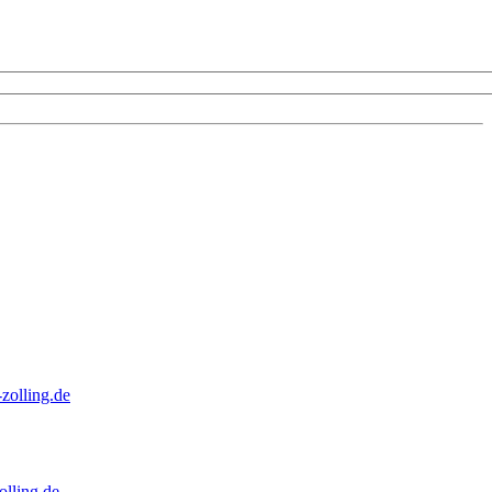
zolling.de
lling.de