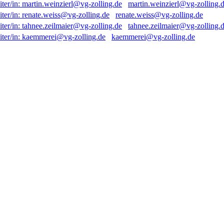
martin.weinzierl@vg-zolling.
renate.weiss@vg-zolling.de
tahnee.zeilmaier@vg-zolling.
kaemmerei@vg-zolling.de