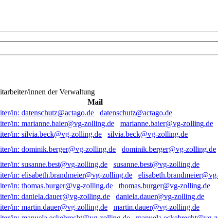
itarbeiter/innen der Verwaltung
Mail
datenschutz@actago.de
marianne.baier@vg-zolling.de
silvia.beck@vg-zolling.de
dominik.berger@vg-zolling.de
susanne.best@vg-zolling.de
elisabeth.brandmeier@vg-
thomas.burger@vg-zolling.de
daniela.dauer@vg-zolling.de
martin.dauer@vg-zolling.de
manuela.eckebrecht@vg-zo