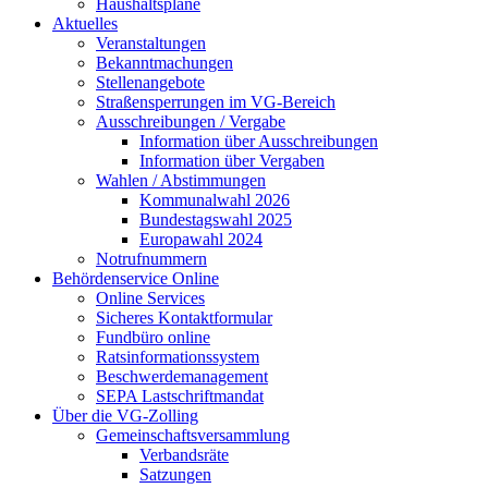
Haushaltspläne
Aktuelles
Veranstaltungen
Bekanntmachungen
Stellenangebote
Straßensperrungen im VG-Bereich
Ausschreibungen / Vergabe
Information über Ausschreibungen
Information über Vergaben
Wahlen / Abstimmungen
Kommunalwahl 2026
Bundestagswahl 2025
Europawahl 2024
Notrufnummern
Behördenservice Online
Online Services
Sicheres Kontaktformular
Fundbüro online
Ratsinformationssystem
Beschwerdemanagement
SEPA Lastschriftmandat
Über die VG-Zolling
Gemeinschaftsversammlung
Verbandsräte
Satzungen