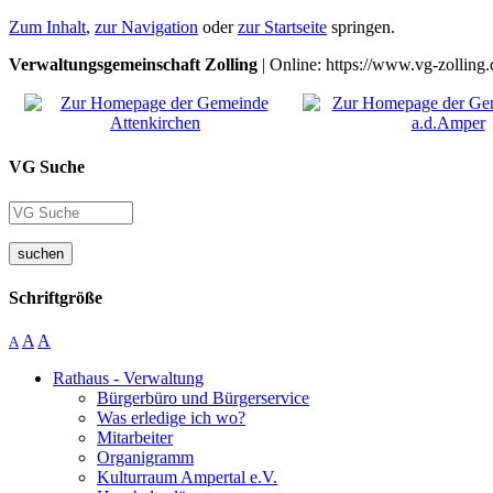
Zum Inhalt
,
zur Navigation
oder
zur Startseite
springen.
Verwaltungsgemeinschaft Zolling
| Online: https://www.vg-zolling.
VG Suche
suchen
Schriftgröße
A
A
A
Rathaus - Verwaltung
Bürgerbüro und Bürgerservice
Was erledige ich wo?
Mitarbeiter
Organigramm
Kulturraum Ampertal e.V.