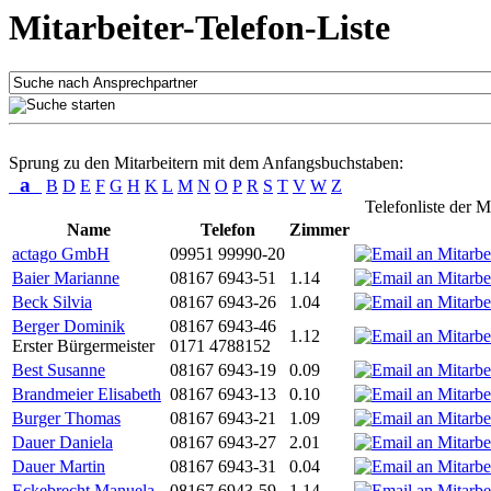
Mitarbeiter-Telefon-Liste
Sprung zu den Mitarbeitern mit dem Anfangsbuchstaben:
a
B
D
E
F
G
H
K
L
M
N
O
P
R
S
T
V
W
Z
Telefonliste der M
Name
Telefon
Zimmer
actago GmbH
09951 99990-20
Baier Marianne
08167 6943-51
1.14
Beck Silvia
08167 6943-26
1.04
Berger Dominik
08167 6943-46
1.12
Erster Bürgermeister
0171 4788152
Best Susanne
08167 6943-19
0.09
Brandmeier Elisabeth
08167 6943-13
0.10
Burger Thomas
08167 6943-21
1.09
Dauer Daniela
08167 6943-27
2.01
Dauer Martin
08167 6943-31
0.04
Eckebrecht Manuela
08167 6943-59
1.14