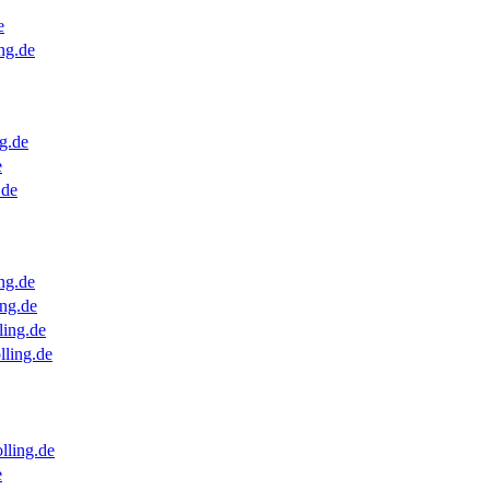
e
ng.de
g.de
e
.de
ng.de
ng.de
ling.de
lling.de
lling.de
e