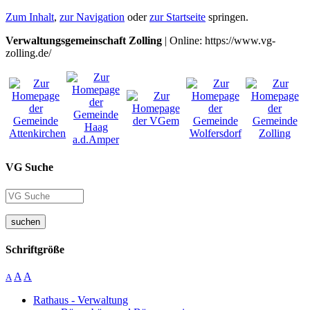
Zum Inhalt
,
zur Navigation
oder
zur Startseite
springen.
Verwaltungsgemeinschaft Zolling
| Online: https://www.vg-
zolling.de/
VG Suche
suchen
Schriftgröße
A
A
A
Rathaus - Verwaltung