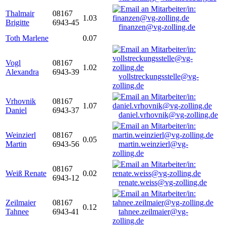
Thalmair
08167
1.03
Brigitte
6943-45
finanzen@vg-zolling.de
Toth Marlene
0.07
Vogl
08167
1.02
Alexandra
6943-39
vollstreckungsstelle@vg-
zolling.de
Vrhovnik
08167
1.07
Daniel
6943-37
daniel.vrhovnik@vg-zolling.de
Weinzierl
08167
0.05
Martin
6943-56
martin.weinzierl@vg-
zolling.de
08167
Weiß Renate
0.02
6943-12
renate.weiss@vg-zolling.de
Zeilmaier
08167
0.12
Tahnee
6943-41
tahnee.zeilmaier@vg-
zolling.de