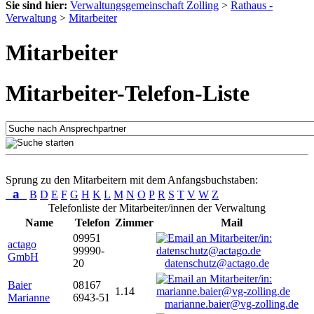
Sie sind hier:
Verwaltungsgemeinschaft Zolling
>
Rathaus -
Verwaltung
>
Mitarbeiter
Mitarbeiter
Mitarbeiter-Telefon-Liste
Sprung zu den Mitarbeitern mit dem Anfangsbuchstaben:
a
B
D
E
F
G
H
K
L
M
N
O
P
R
S
T
V
W
Z
Telefonliste der Mitarbeiter/innen der Verwaltung
Name
Telefon
Zimmer
Mail
09951
actago
99990-
GmbH
20
datenschutz@actago.de
Baier
08167
1.14
Marianne
6943-51
marianne.baier@vg-zolling.de