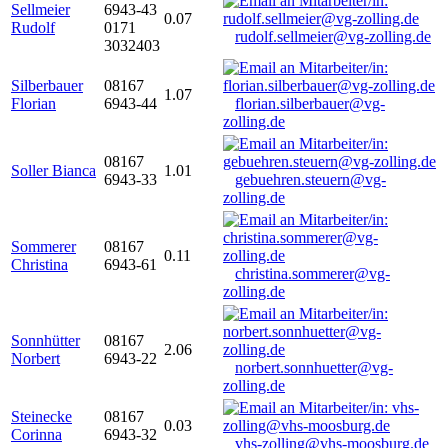
Sellmeier
6943-43
0.07
Rudolf
0171
rudolf.sellmeier@vg-zolling.de
3032403
Silberbauer
08167
1.07
Florian
6943-44
florian.silberbauer@vg-
zolling.de
08167
Soller Bianca
1.01
6943-33
gebuehren.steuern@vg-
zolling.de
Sommerer
08167
0.11
Christina
6943-61
christina.sommerer@vg-
zolling.de
Sonnhütter
08167
2.06
Norbert
6943-22
norbert.sonnhuetter@vg-
zolling.de
Steinecke
08167
0.03
Corinna
6943-32
vhs-zolling@vhs-moosburg.de