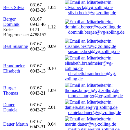
08167
Beck Silvia
1.04
6943-26
silvia.beck@vg-zolling.de
Berger
08167
Dominik
6943-46
1.12
Erster
0171
dominik.berger@vg-zolling.de
Bürgermeister
4788152
08167
Best Susanne
0.09
6943-19
susanne.best@vg-zolling.de
Brandmeier
08167
0.10
Elisabeth
6943-13
elisabeth.brandmeier@vg-
zolling.de
Burger
08167
1.09
Thomas
6943-21
thomas.burger@vg-zolling.de
Dauer
08167
2.01
Daniela
6943-27
daniela.dauer@vg-zolling.de
08167
Dauer Martin
0.04
6943-31
martin.dauer@vg-zolling.de