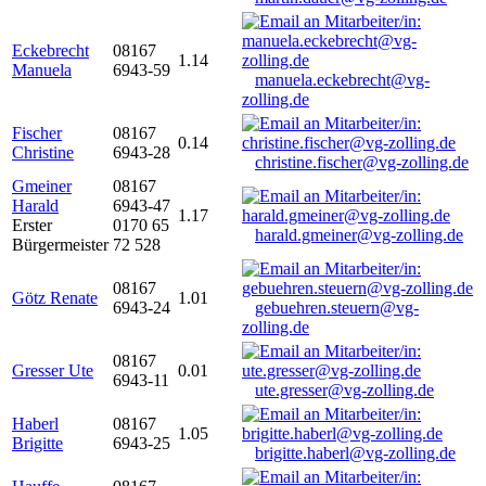
Eckebrecht
08167
1.14
Manuela
6943-59
manuela.eckebrecht@vg-
zolling.de
Fischer
08167
0.14
Christine
6943-28
christine.fischer@vg-zolling.de
Gmeiner
08167
Harald
6943-47
1.17
Erster
0170 65
harald.gmeiner@vg-zolling.de
Bürgermeister
72 528
08167
Götz Renate
1.01
6943-24
gebuehren.steuern@vg-
zolling.de
08167
Gresser Ute
0.01
6943-11
ute.gresser@vg-zolling.de
Haberl
08167
1.05
Brigitte
6943-25
brigitte.haberl@vg-zolling.de