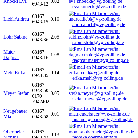
Knöckl Eva
0.02
6943-12
eva.knoeckl@vg-zolling.de
08167
Liebl Andrea
0.10
6943-15
andrea.liebl@vg-zolling.de
08167
Lohr Sabine
2.05
6943-36
sabine.lohr@vg-zolling.de
Maier
08167
1.08
Dagmar
6943-16
dagmar.maier@vg-zolling.de
08167
Mehl Erika
0.14
6943-35
erika.mehl@vg-zolling.de
08167
6943-50
Meyer Stefan
0.05
0170
stefan.meyer@vg-zolling.de
7942402
Neugebauer
08167
0.01
Mia
6943-58
mia.neugebauer@vg-zolling.de
Obermeier
08167
0.13
Monika
6943-42
monika.obermeier@vg-