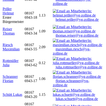
zolling.de
Priller
Helmut
08167
1.13
Erster
6943-18
helmut.priller@vg-zolling.de
Bürgermeister
Reiser
08167
1.09
Thomas
6943-34
thomas.reiser@vg-zolling.de
Riesch
08167
2.09
Maximilian
6943-55
maximilian.riesch@vg-
zolling.de
Rottmüller
08167
0.12
Julia
6943-62
julia.rottmueller@vg-zolling.de
Schranner
08167
1.06
Florian
6943-17
florian.schranner@vg-
zolling.de
08167
Schütt Lukas
1.15
6943-20
lukas.schuett@vg-zolling.de
08167