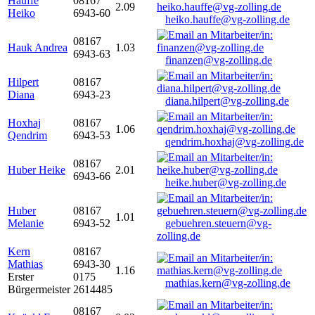
Hauffe
08167
2.09
Heiko
6943-60
heiko.hauffe@vg-zolling.de
08167
Hauk Andrea
1.03
6943-63
finanzen@vg-zolling.de
Hilpert
08167
Diana
6943-23
diana.hilpert@vg-zolling.de
Hoxhaj
08167
1.06
Qendrim
6943-53
qendrim.hoxhaj@vg-zolling.de
08167
Huber Heike
2.01
6943-66
heike.huber@vg-zolling.de
Huber
08167
1.01
Melanie
6943-52
gebuehren.steuern@vg-
zolling.de
Kern
08167
Mathias
6943-30
1.16
Erster
0175
mathias.kern@vg-zolling.de
Bürgermeister
2614485
08167