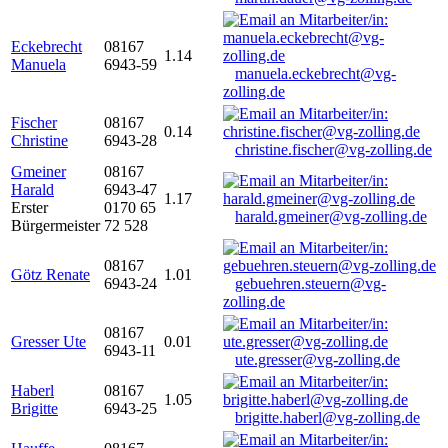
Eckebrecht
08167
1.14
Manuela
6943-59
manuela.eckebrecht@vg-
zolling.de
Fischer
08167
0.14
Christine
6943-28
christine.fischer@vg-zolling.de
Gmeiner
08167
Harald
6943-47
1.17
Erster
0170 65
harald.gmeiner@vg-zolling.de
Bürgermeister
72 528
08167
Götz Renate
1.01
6943-24
gebuehren.steuern@vg-
zolling.de
08167
Gresser Ute
0.01
6943-11
ute.gresser@vg-zolling.de
Haberl
08167
1.05
Brigitte
6943-25
brigitte.haberl@vg-zolling.de