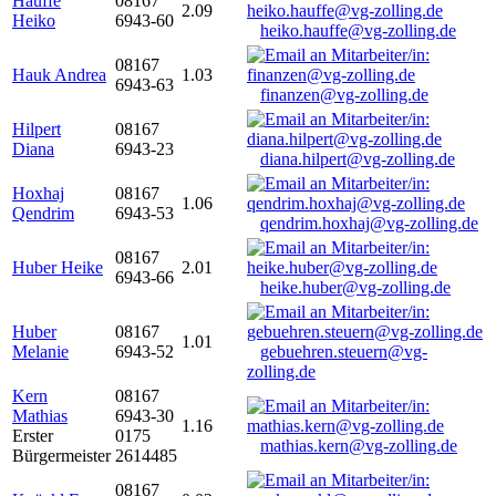
Hauffe
08167
2.09
Heiko
6943-60
heiko.hauffe@vg-zolling.de
08167
Hauk Andrea
1.03
6943-63
finanzen@vg-zolling.de
Hilpert
08167
Diana
6943-23
diana.hilpert@vg-zolling.de
Hoxhaj
08167
1.06
Qendrim
6943-53
qendrim.hoxhaj@vg-zolling.de
08167
Huber Heike
2.01
6943-66
heike.huber@vg-zolling.de
Huber
08167
1.01
Melanie
6943-52
gebuehren.steuern@vg-
zolling.de
Kern
08167
Mathias
6943-30
1.16
Erster
0175
mathias.kern@vg-zolling.de
Bürgermeister
2614485
08167