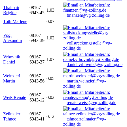
Thalmair
08167
1.03
Brigitte
6943-45
finanzen@vg-zolling.de
Toth Marlene
0.07
Vogl
08167
1.02
Alexandra
6943-39
vollstreckungsstelle@vg-
zolling.de
Vrhovnik
08167
1.07
Daniel
6943-37
daniel.vrhovnik@vg-zolling.de
Weinzierl
08167
0.05
Martin
6943-56
martin.weinzierl@vg-
zolling.de
08167
Weiß Renate
0.02
6943-12
renate.weiss@vg-zolling.de
Zeilmaier
08167
0.12
Tahnee
6943-41
tahnee.zeilmaier@vg-
zolling.de