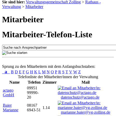
Sie sind hier:
Verwaltungsgemeinschaft Zolling
>
Rathaus -
Verwaltung
>
Mitarbeiter
Mitarbeiter
Mitarbeiter-Telefon-Liste
Sprung zu den Mitarbeitern mit dem Anfangsbuchstaben:
a
B
D
E
F
G
H
K
L
M
N
O
P
R
S
T
V
W
Z
Telefonliste der Mitarbeiter/innen der Verwaltung
Name
Telefon
Zimmer
Mail
09951
actago
99990-
GmbH
20
datenschutz@actago.de
Baier
08167
1.14
Marianne
6943-51
marianne.baier@vg-zolling.de