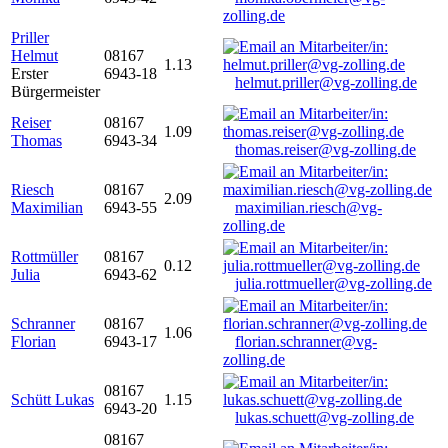
zolling.de
Priller
Helmut
08167
1.13
Erster
6943-18
helmut.priller@vg-zolling.de
Bürgermeister
Reiser
08167
1.09
Thomas
6943-34
thomas.reiser@vg-zolling.de
Riesch
08167
2.09
Maximilian
6943-55
maximilian.riesch@vg-
zolling.de
Rottmüller
08167
0.12
Julia
6943-62
julia.rottmueller@vg-zolling.de
Schranner
08167
1.06
Florian
6943-17
florian.schranner@vg-
zolling.de
08167
Schütt Lukas
1.15
6943-20
lukas.schuett@vg-zolling.de
08167