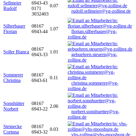
Sellmeier
6943-43
0.07
Rudolf
0171
rudolf.sellmeier@vg-zolling.de
3032403
Silberbauer
08167
1.07
Florian
6943-44
florian.silberbauer@vg-
zolling.de
08167
Soller Bianca
1.01
6943-33
gebuehren.steuern@vg-
zolling.de
Sommerer
08167
0.11
Christina
6943-61
christina.sommerer@vg-
zolling.de
Sonnhütter
08167
2.06
Norbert
6943-22
norbert.sonnhuetter@vg-
zolling.de
Steinecke
08167
0.03
Corinna
6943-32
vhs-zolling@vhs-moosburg.de