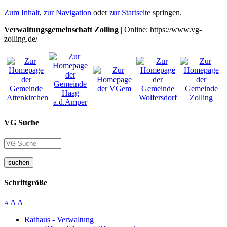
Zum Inhalt
,
zur Navigation
oder
zur Startseite
springen.
Verwaltungsgemeinschaft Zolling
| Online: https://www.vg-
zolling.de/
VG Suche
suchen
Schriftgröße
A
A
A
Rathaus - Verwaltung