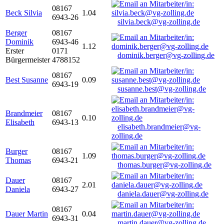
08167
Beck Silvia
1.04
6943-26
silvia.beck@vg-zolling.de
Berger
08167
Dominik
6943-46
1.12
Erster
0171
dominik.berger@vg-zolling.de
Bürgermeister
4788152
08167
Best Susanne
0.09
6943-19
susanne.best@vg-zolling.de
Brandmeier
08167
0.10
Elisabeth
6943-13
elisabeth.brandmeier@vg-
zolling.de
Burger
08167
1.09
Thomas
6943-21
thomas.burger@vg-zolling.de
Dauer
08167
2.01
Daniela
6943-27
daniela.dauer@vg-zolling.de
08167
Dauer Martin
0.04
6943-31
martin.dauer@vg-zolling.de