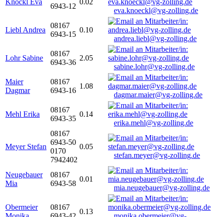
Knöckl Eva
0.02
6943-12
eva.knoeckl@vg-zolling.de
08167
Liebl Andrea
0.10
6943-15
andrea.liebl@vg-zolling.de
08167
Lohr Sabine
2.05
6943-36
sabine.lohr@vg-zolling.de
Maier
08167
1.08
Dagmar
6943-16
dagmar.maier@vg-zolling.de
08167
Mehl Erika
0.14
6943-35
erika.mehl@vg-zolling.de
08167
6943-50
Meyer Stefan
0.05
0170
stefan.meyer@vg-zolling.de
7942402
Neugebauer
08167
0.01
Mia
6943-58
mia.neugebauer@vg-zolling.de
Obermeier
08167
0.13
Monika
6943-42
monika.obermeier@vg-