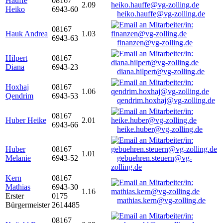
Hauffe
08167
2.09
Heiko
6943-60
heiko.hauffe@vg-zolling.de
08167
Hauk Andrea
1.03
6943-63
finanzen@vg-zolling.de
Hilpert
08167
Diana
6943-23
diana.hilpert@vg-zolling.de
Hoxhaj
08167
1.06
Qendrim
6943-53
qendrim.hoxhaj@vg-zolling.de
08167
Huber Heike
2.01
6943-66
heike.huber@vg-zolling.de
Huber
08167
1.01
Melanie
6943-52
gebuehren.steuern@vg-
zolling.de
Kern
08167
Mathias
6943-30
1.16
Erster
0175
mathias.kern@vg-zolling.de
Bürgermeister
2614485
08167