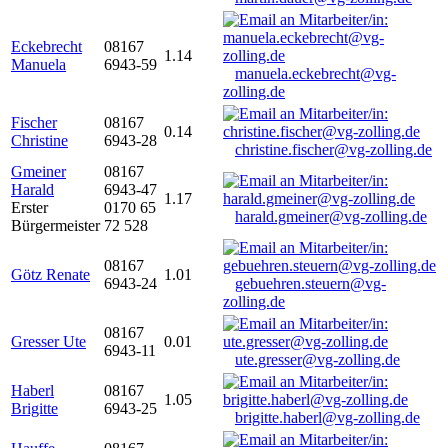
Eckebrecht
08167
1.14
Manuela
6943-59
manuela.eckebrecht@vg-
zolling.de
Fischer
08167
0.14
Christine
6943-28
christine.fischer@vg-zolling.de
Gmeiner
08167
Harald
6943-47
1.17
Erster
0170 65
harald.gmeiner@vg-zolling.de
Bürgermeister
72 528
08167
Götz Renate
1.01
6943-24
gebuehren.steuern@vg-
zolling.de
08167
Gresser Ute
0.01
6943-11
ute.gresser@vg-zolling.de
Haberl
08167
1.05
Brigitte
6943-25
brigitte.haberl@vg-zolling.de