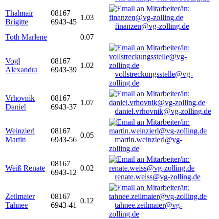
Thalmair
08167
1.03
Brigitte
6943-45
finanzen@vg-zolling.de
Toth Marlene
0.07
Vogl
08167
1.02
Alexandra
6943-39
vollstreckungsstelle@vg-
zolling.de
Vrhovnik
08167
1.07
Daniel
6943-37
daniel.vrhovnik@vg-zolling.de
Weinzierl
08167
0.05
Martin
6943-56
martin.weinzierl@vg-
zolling.de
08167
Weiß Renate
0.02
6943-12
renate.weiss@vg-zolling.de
Zeilmaier
08167
0.12
Tahnee
6943-41
tahnee.zeilmaier@vg-
zolling.de