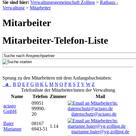
Sie sind hier:
Verwaltungsgemeinschaft Zolling
>
Rathaus -
Verwaltung
>
Mitarbeiter
Mitarbeiter
Mitarbeiter-Telefon-Liste
Sprung zu den Mitarbeitern mit dem Anfangsbuchstaben:
a
B
D
E
F
G
H
K
L
M
N
O
P
R
S
T
V
W
Z
Telefonliste der Mitarbeiter/innen der Verwaltung
Name
Telefon
Zimmer
Mail
09951
actago
99990-
GmbH
20
datenschutz@actago.de
Baier
08167
1.14
Marianne
6943-51
marianne.baier@vg-zolling.de