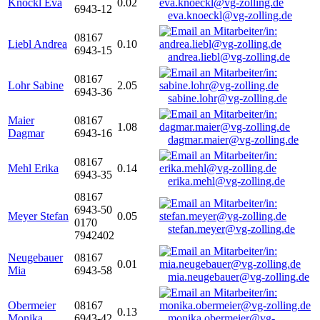
Knöckl Eva
0.02
6943-12
eva.knoeckl@vg-zolling.de
08167
Liebl Andrea
0.10
6943-15
andrea.liebl@vg-zolling.de
08167
Lohr Sabine
2.05
6943-36
sabine.lohr@vg-zolling.de
Maier
08167
1.08
Dagmar
6943-16
dagmar.maier@vg-zolling.de
08167
Mehl Erika
0.14
6943-35
erika.mehl@vg-zolling.de
08167
6943-50
Meyer Stefan
0.05
0170
stefan.meyer@vg-zolling.de
7942402
Neugebauer
08167
0.01
Mia
6943-58
mia.neugebauer@vg-zolling.de
Obermeier
08167
0.13
Monika
6943-42
monika.obermeier@vg-