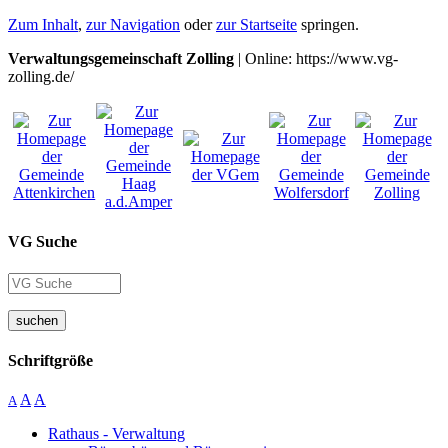
Zum Inhalt
,
zur Navigation
oder
zur Startseite
springen.
Verwaltungsgemeinschaft Zolling
| Online: https://www.vg-
zolling.de/
VG Suche
suchen
Schriftgröße
A
A
A
Rathaus - Verwaltung