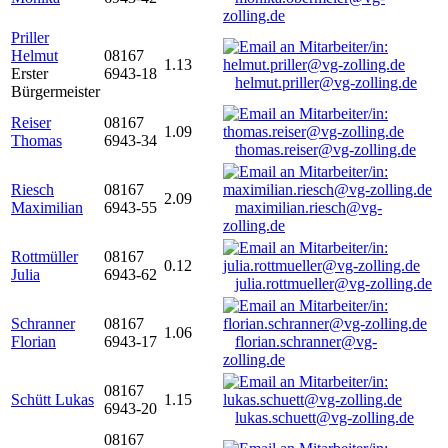
zolling.de
Priller
Helmut
08167
1.13
Erster
6943-18
helmut.priller@vg-zolling.de
Bürgermeister
Reiser
08167
1.09
Thomas
6943-34
thomas.reiser@vg-zolling.de
Riesch
08167
2.09
Maximilian
6943-55
maximilian.riesch@vg-
zolling.de
Rottmüller
08167
0.12
Julia
6943-62
julia.rottmueller@vg-zolling.de
Schranner
08167
1.06
Florian
6943-17
florian.schranner@vg-
zolling.de
08167
Schütt Lukas
1.15
6943-20
lukas.schuett@vg-zolling.de
08167