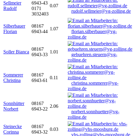
Sellmeier
6943-43
0.07
Rudolf
0171
rudolf.sellmeier@vg-zolling.de
3032403
Silberbauer
08167
1.07
Florian
6943-44
florian.silberbauer@vg-
zolling.de
08167
Soller Bianca
1.01
6943-33
gebuehren.steuern@vg-
zolling.de
Sommerer
08167
0.11
Christina
6943-61
christina.sommerer@vg-
zolling.de
Sonnhütter
08167
2.06
Norbert
6943-22
norbert.sonnhuetter@vg-
zolling.de
Steinecke
08167
0.03
Corinna
6943-32
vhs-zolling@vhs-moosburg.de