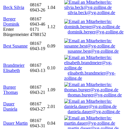
08167
Beck Silvia
1.04
6943-26
silvia.beck@vg-zolling.de
Berger
08167
Dominik
6943-46
1.12
Erster
0171
dominik.berger@vg-zolling.de
Bürgermeister
4788152
08167
Best Susanne
0.09
6943-19
susanne.best@vg-zolling.de
Brandmeier
08167
0.10
Elisabeth
6943-13
elisabeth.brandmeier@vg-
zolling.de
Burger
08167
1.09
Thomas
6943-21
thomas.burger@vg-zolling.de
Dauer
08167
2.01
Daniela
6943-27
daniela.dauer@vg-zolling.de
08167
Dauer Martin
0.04
6943-31
martin.dauer@vg-zolling.de