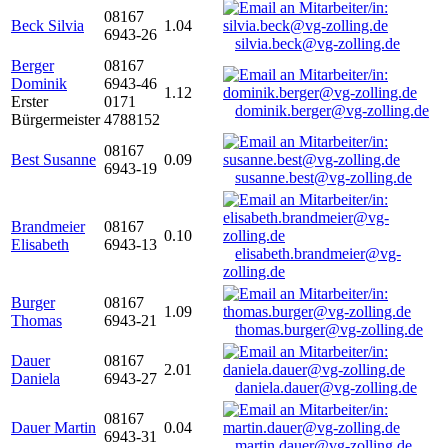
08167
Beck Silvia
1.04
6943-26
silvia.beck@vg-zolling.de
Berger
08167
Dominik
6943-46
1.12
Erster
0171
dominik.berger@vg-zolling.de
Bürgermeister
4788152
08167
Best Susanne
0.09
6943-19
susanne.best@vg-zolling.de
Brandmeier
08167
0.10
Elisabeth
6943-13
elisabeth.brandmeier@vg-
zolling.de
Burger
08167
1.09
Thomas
6943-21
thomas.burger@vg-zolling.de
Dauer
08167
2.01
Daniela
6943-27
daniela.dauer@vg-zolling.de
08167
Dauer Martin
0.04
6943-31
martin.dauer@vg-zolling.de