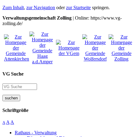
Zum Inhalt
,
zur Navigation
oder
zur Startseite
springen.
Verwaltungsgemeinschaft Zolling
| Online: https://www.vg-
zolling.de/
VG Suche
suchen
Schriftgröße
A
A
A
Rathaus - Verwaltung