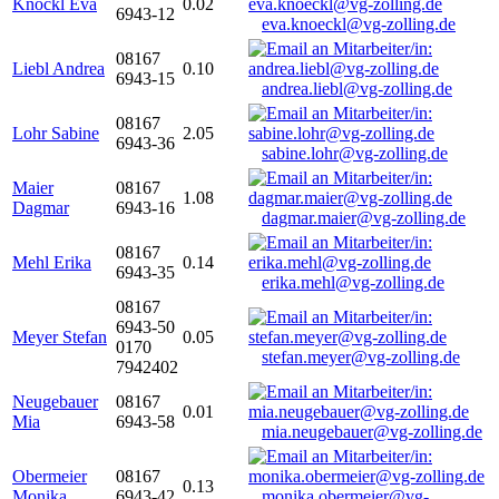
Knöckl Eva
0.02
6943-12
eva.knoeckl@vg-zolling.de
08167
Liebl Andrea
0.10
6943-15
andrea.liebl@vg-zolling.de
08167
Lohr Sabine
2.05
6943-36
sabine.lohr@vg-zolling.de
Maier
08167
1.08
Dagmar
6943-16
dagmar.maier@vg-zolling.de
08167
Mehl Erika
0.14
6943-35
erika.mehl@vg-zolling.de
08167
6943-50
Meyer Stefan
0.05
0170
stefan.meyer@vg-zolling.de
7942402
Neugebauer
08167
0.01
Mia
6943-58
mia.neugebauer@vg-zolling.de
Obermeier
08167
0.13
Monika
6943-42
monika.obermeier@vg-