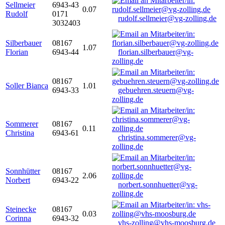
Sellmeier
6943-43
0.07
Rudolf
0171
rudolf.sellmeier@vg-zolling.de
3032403
Silberbauer
08167
1.07
Florian
6943-44
florian.silberbauer@vg-
zolling.de
08167
Soller Bianca
1.01
6943-33
gebuehren.steuern@vg-
zolling.de
Sommerer
08167
0.11
Christina
6943-61
christina.sommerer@vg-
zolling.de
Sonnhütter
08167
2.06
Norbert
6943-22
norbert.sonnhuetter@vg-
zolling.de
Steinecke
08167
0.03
Corinna
6943-32
vhs-zolling@vhs-moosburg.de