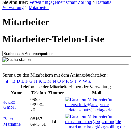
Sie sind hier:
Verwaltungsgemeinschaft Zolling
>
Rathaus -
Verwaltung
>
Mitarbeiter
Mitarbeiter
Mitarbeiter-Telefon-Liste
Sprung zu den Mitarbeitern mit dem Anfangsbuchstaben:
a
B
D
E
F
G
H
K
L
M
N
O
P
R
S
T
V
W
Z
Telefonliste der Mitarbeiter/innen der Verwaltung
Name
Telefon
Zimmer
Mail
09951
actago
99990-
GmbH
20
datenschutz@actago.de
Baier
08167
1.14
Marianne
6943-51
marianne.baier@vg-zolling.de