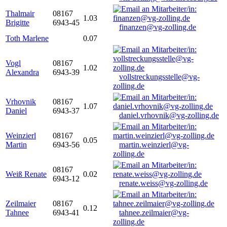
Thalmair
08167
1.03
Brigitte
6943-45
finanzen@vg-zolling.de
Toth Marlene
0.07
Vogl
08167
1.02
Alexandra
6943-39
vollstreckungsstelle@vg-
zolling.de
Vrhovnik
08167
1.07
Daniel
6943-37
daniel.vrhovnik@vg-zolling.de
Weinzierl
08167
0.05
Martin
6943-56
martin.weinzierl@vg-
zolling.de
08167
Weiß Renate
0.02
6943-12
renate.weiss@vg-zolling.de
Zeilmaier
08167
0.12
Tahnee
6943-41
tahnee.zeilmaier@vg-
zolling.de