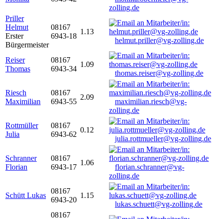
zolling.de
Priller
Helmut
08167
1.13
Erster
6943-18
helmut.priller@vg-zolling.de
Bürgermeister
Reiser
08167
1.09
Thomas
6943-34
thomas.reiser@vg-zolling.de
Riesch
08167
2.09
Maximilian
6943-55
maximilian.riesch@vg-
zolling.de
Rottmüller
08167
0.12
Julia
6943-62
julia.rottmueller@vg-zolling.de
Schranner
08167
1.06
Florian
6943-17
florian.schranner@vg-
zolling.de
08167
Schütt Lukas
1.15
6943-20
lukas.schuett@vg-zolling.de
08167