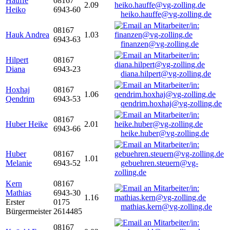
Hauffe
08167
2.09
Heiko
6943-60
heiko.hauffe@vg-zolling.de
08167
Hauk Andrea
1.03
6943-63
finanzen@vg-zolling.de
Hilpert
08167
Diana
6943-23
diana.hilpert@vg-zolling.de
Hoxhaj
08167
1.06
Qendrim
6943-53
qendrim.hoxhaj@vg-zolling.de
08167
Huber Heike
2.01
6943-66
heike.huber@vg-zolling.de
Huber
08167
1.01
Melanie
6943-52
gebuehren.steuern@vg-
zolling.de
Kern
08167
Mathias
6943-30
1.16
Erster
0175
mathias.kern@vg-zolling.de
Bürgermeister
2614485
08167