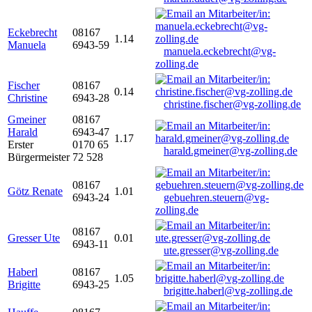
Eckebrecht
08167
1.14
Manuela
6943-59
manuela.eckebrecht@vg-
zolling.de
Fischer
08167
0.14
Christine
6943-28
christine.fischer@vg-zolling.de
Gmeiner
08167
Harald
6943-47
1.17
Erster
0170 65
harald.gmeiner@vg-zolling.de
Bürgermeister
72 528
08167
Götz Renate
1.01
6943-24
gebuehren.steuern@vg-
zolling.de
08167
Gresser Ute
0.01
6943-11
ute.gresser@vg-zolling.de
Haberl
08167
1.05
Brigitte
6943-25
brigitte.haberl@vg-zolling.de