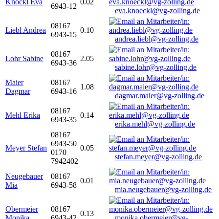
Knöckl Eva
0.02
6943-12
eva.knoeckl@vg-zolling.de
08167
Liebl Andrea
0.10
6943-15
andrea.liebl@vg-zolling.de
08167
Lohr Sabine
2.05
6943-36
sabine.lohr@vg-zolling.de
Maier
08167
1.08
Dagmar
6943-16
dagmar.maier@vg-zolling.de
08167
Mehl Erika
0.14
6943-35
erika.mehl@vg-zolling.de
08167
6943-50
Meyer Stefan
0.05
0170
stefan.meyer@vg-zolling.de
7942402
Neugebauer
08167
0.01
Mia
6943-58
mia.neugebauer@vg-zolling.de
Obermeier
08167
0.13
Monika
6943-42
monika.obermeier@vg-