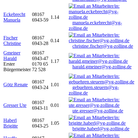
Eckebrecht
08167
1.14
Manuela
6943-59
manuela.eckebrecht@vg-
zolling.de
Fischer
08167
0.14
Christine
6943-28
christine.fischer@vg-zolling.de
Gmeiner
08167
Harald
6943-47
1.17
Erster
0170 65
harald.gmeiner@vg-zolling.de
Bürgermeister
72 528
08167
Götz Renate
1.01
6943-24
gebuehren.steuern@vg-
zolling.de
08167
Gresser Ute
0.01
6943-11
ute.gresser@vg-zolling.de
Haberl
08167
1.05
Brigitte
6943-25
brigitte.haberl@vg-zolling.de