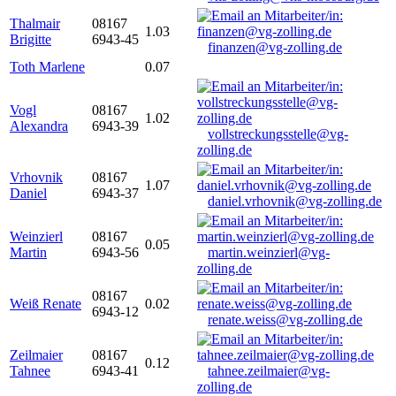
Thalmair
08167
1.03
Brigitte
6943-45
finanzen@vg-zolling.de
Toth Marlene
0.07
Vogl
08167
1.02
Alexandra
6943-39
vollstreckungsstelle@vg-
zolling.de
Vrhovnik
08167
1.07
Daniel
6943-37
daniel.vrhovnik@vg-zolling.de
Weinzierl
08167
0.05
Martin
6943-56
martin.weinzierl@vg-
zolling.de
08167
Weiß Renate
0.02
6943-12
renate.weiss@vg-zolling.de
Zeilmaier
08167
0.12
Tahnee
6943-41
tahnee.zeilmaier@vg-
zolling.de