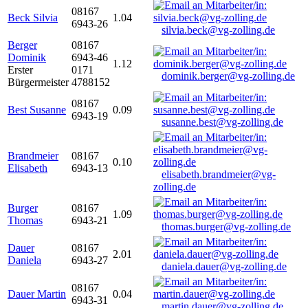
08167
Beck Silvia
1.04
6943-26
silvia.beck@vg-zolling.de
Berger
08167
Dominik
6943-46
1.12
Erster
0171
dominik.berger@vg-zolling.de
Bürgermeister
4788152
08167
Best Susanne
0.09
6943-19
susanne.best@vg-zolling.de
Brandmeier
08167
0.10
Elisabeth
6943-13
elisabeth.brandmeier@vg-
zolling.de
Burger
08167
1.09
Thomas
6943-21
thomas.burger@vg-zolling.de
Dauer
08167
2.01
Daniela
6943-27
daniela.dauer@vg-zolling.de
08167
Dauer Martin
0.04
6943-31
martin.dauer@vg-zolling.de