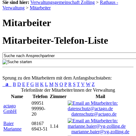
Sie sind hier:
Verwaltungsgemeinschaft Zolling
>
Rathaus -
Verwaltung
>
Mitarbeiter
Mitarbeiter
Mitarbeiter-Telefon-Liste
Sprung zu den Mitarbeitern mit dem Anfangsbuchstaben:
a
B
D
E
F
G
H
K
L
M
N
O
P
R
S
T
V
W
Z
Telefonliste der Mitarbeiter/innen der Verwaltung
Name
Telefon
Zimmer
Mail
09951
actago
99990-
GmbH
20
datenschutz@actago.de
Baier
08167
1.14
Marianne
6943-51
marianne.baier@vg-zolling.de