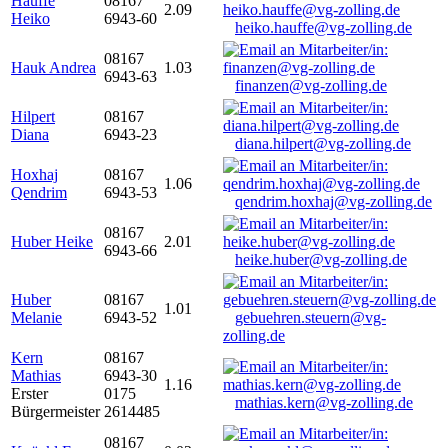
Hauffe
08167
2.09
Heiko
6943-60
heiko.hauffe@vg-zolling.de
08167
Hauk Andrea
1.03
6943-63
finanzen@vg-zolling.de
Hilpert
08167
Diana
6943-23
diana.hilpert@vg-zolling.de
Hoxhaj
08167
1.06
Qendrim
6943-53
qendrim.hoxhaj@vg-zolling.de
08167
Huber Heike
2.01
6943-66
heike.huber@vg-zolling.de
Huber
08167
1.01
Melanie
6943-52
gebuehren.steuern@vg-
zolling.de
Kern
08167
Mathias
6943-30
1.16
Erster
0175
mathias.kern@vg-zolling.de
Bürgermeister
2614485
08167