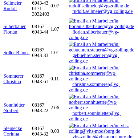
Sellmeier
6943-43
0.07
Rudolf
0171
rudolf.sellmeier@vg-zolling.de
3032403
Silberbauer
08167
1.07
Florian
6943-44
florian.silberbauer@vg-
zolling.de
08167
Soller Bianca
1.01
6943-33
gebuehren.steuern@vg-
zolling.de
Sommerer
08167
0.11
Christina
6943-61
christina.sommerer@vg-
zolling.de
Sonnhütter
08167
2.06
Norbert
6943-22
norbert.sonnhuetter@vg-
zolling.de
Steinecke
08167
0.03
Corinna
6943-32
vhs-zolling@vhs-moosburg.de