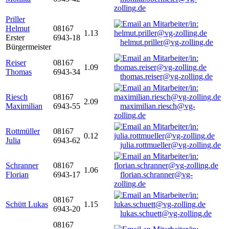
zolling.de
Priller
Helmut
08167
1.13
Erster
6943-18
helmut.priller@vg-zolling.de
Bürgermeister
Reiser
08167
1.09
Thomas
6943-34
thomas.reiser@vg-zolling.de
Riesch
08167
2.09
Maximilian
6943-55
maximilian.riesch@vg-
zolling.de
Rottmüller
08167
0.12
Julia
6943-62
julia.rottmueller@vg-zolling.de
Schranner
08167
1.06
Florian
6943-17
florian.schranner@vg-
zolling.de
08167
Schütt Lukas
1.15
6943-20
lukas.schuett@vg-zolling.de
08167