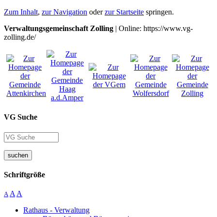
Zum Inhalt
,
zur Navigation
oder
zur Startseite
springen.
Verwaltungsgemeinschaft Zolling
| Online: https://www.vg-
zolling.de/
VG Suche
suchen
Schriftgröße
A
A
A
Rathaus - Verwaltung