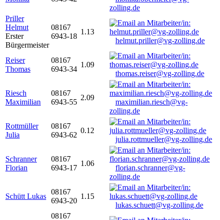
zolling.de
Priller
Helmut
08167
1.13
Erster
6943-18
helmut.priller@vg-zolling.de
Bürgermeister
Reiser
08167
1.09
Thomas
6943-34
thomas.reiser@vg-zolling.de
Riesch
08167
2.09
Maximilian
6943-55
maximilian.riesch@vg-
zolling.de
Rottmüller
08167
0.12
Julia
6943-62
julia.rottmueller@vg-zolling.de
Schranner
08167
1.06
Florian
6943-17
florian.schranner@vg-
zolling.de
08167
Schütt Lukas
1.15
6943-20
lukas.schuett@vg-zolling.de
08167