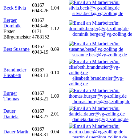
08167
Beck Silvia
1.04
6943-26
silvia.beck@vg-zolling.de
Berger
08167
Dominik
6943-46
1.12
Erster
0171
dominik.berger@vg-zolling.de
Bürgermeister
4788152
08167
Best Susanne
0.09
6943-19
susanne.best@vg-zolling.de
Brandmeier
08167
0.10
Elisabeth
6943-13
elisabeth.brandmeier@vg-
zolling.de
Burger
08167
1.09
Thomas
6943-21
thomas.burger@vg-zolling.de
Dauer
08167
2.01
Daniela
6943-27
daniela.dauer@vg-zolling.de
08167
Dauer Martin
0.04
6943-31
martin.dauer@vg-zolling.de