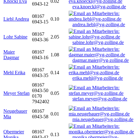
Knöckl Eva
0.02
6943-12
eva.knoeckl@vg-zolling.de
08167
Liebl Andrea
0.10
6943-15
andrea.liebl@vg-zolling.de
08167
Lohr Sabine
2.05
6943-36
sabine.lohr@vg-zolling.de
Maier
08167
1.08
Dagmar
6943-16
dagmar.maier@vg-zolling.de
08167
Mehl Erika
0.14
6943-35
erika.mehl@vg-zolling.de
08167
6943-50
Meyer Stefan
0.05
0170
stefan.meyer@vg-zolling.de
7942402
Neugebauer
08167
0.01
Mia
6943-58
mia.neugebauer@vg-zolling.de
Obermeier
08167
0.13
Monika
6943-42
monika.obermeier@vg-