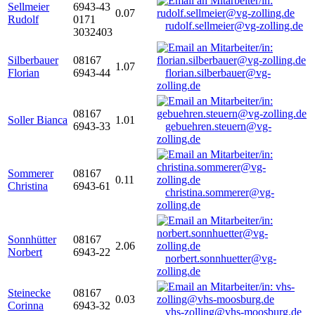
Sellmeier
6943-43
0.07
Rudolf
0171
rudolf.sellmeier@vg-zolling.de
3032403
Silberbauer
08167
1.07
Florian
6943-44
florian.silberbauer@vg-
zolling.de
08167
Soller Bianca
1.01
6943-33
gebuehren.steuern@vg-
zolling.de
Sommerer
08167
0.11
Christina
6943-61
christina.sommerer@vg-
zolling.de
Sonnhütter
08167
2.06
Norbert
6943-22
norbert.sonnhuetter@vg-
zolling.de
Steinecke
08167
0.03
Corinna
6943-32
vhs-zolling@vhs-moosburg.de