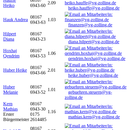
Hauffe
08167
2.09
Heiko
6943-60
heiko.hauffe@vg-zolling.de
08167
Hauk Andrea
1.03
6943-63
finanzen@vg-zolling.de
Hilpert
08167
Diana
6943-23
diana.hilpert@vg-zolling.de
Hoxhaj
08167
1.06
Qendrim
6943-53
qendrim.hoxhaj@vg-zolling.de
08167
Huber Heike
2.01
6943-66
heike.huber@vg-zolling.de
Huber
08167
1.01
Melanie
6943-52
gebuehren.steuern@vg-
zolling.de
Kern
08167
Mathias
6943-30
1.16
Erster
0175
mathias.kern@vg-zolling.de
Bürgermeister
2614485
08167