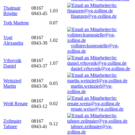
Thalmair
08167
1.03
Brigitte
6943-45
finanzen@vg-zolling.de
Toth Marlene
0.07
Vogl
08167
1.02
Alexandra
6943-39
vollstreckungsstelle@vg-
zolling.de
Vrhovnik
08167
1.07
Daniel
6943-37
daniel.vrhovnik@vg-zolling.de
Weinzierl
08167
0.05
Martin
6943-56
martin.weinzierl@vg-
zolling.de
08167
Weiß Renate
0.02
6943-12
renate.weiss@vg-zolling.de
Zeilmaier
08167
0.12
Tahnee
6943-41
tahnee.zeilmaier@vg-
zolling.de