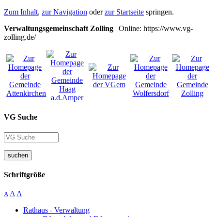
Zum Inhalt
,
zur Navigation
oder
zur Startseite
springen.
Verwaltungsgemeinschaft Zolling
| Online: https://www.vg-
zolling.de/
VG Suche
suchen
Schriftgröße
A
A
A
Rathaus - Verwaltung