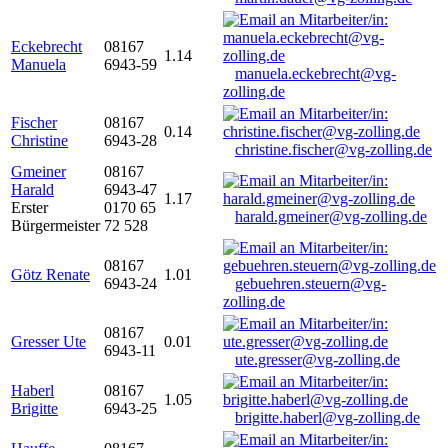
Eckebrecht
08167
1.14
Manuela
6943-59
manuela.eckebrecht@vg-
zolling.de
Fischer
08167
0.14
Christine
6943-28
christine.fischer@vg-zolling.de
Gmeiner
08167
Harald
6943-47
1.17
Erster
0170 65
harald.gmeiner@vg-zolling.de
Bürgermeister
72 528
08167
Götz Renate
1.01
6943-24
gebuehren.steuern@vg-
zolling.de
08167
Gresser Ute
0.01
6943-11
ute.gresser@vg-zolling.de
Haberl
08167
1.05
Brigitte
6943-25
brigitte.haberl@vg-zolling.de