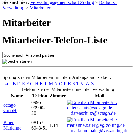
Sie sind hier:
Verwaltungsgemeinschaft Zolling
>
Rathaus -
Verwaltung
>
Mitarbeiter
Mitarbeiter
Mitarbeiter-Telefon-Liste
Sprung zu den Mitarbeitern mit dem Anfangsbuchstaben:
a
B
D
E
F
G
H
K
L
M
N
O
P
R
S
T
V
W
Z
Telefonliste der Mitarbeiter/innen der Verwaltung
Name
Telefon
Zimmer
Mail
09951
actago
99990-
GmbH
20
datenschutz@actago.de
Baier
08167
1.14
Marianne
6943-51
marianne.baier@vg-zolling.de