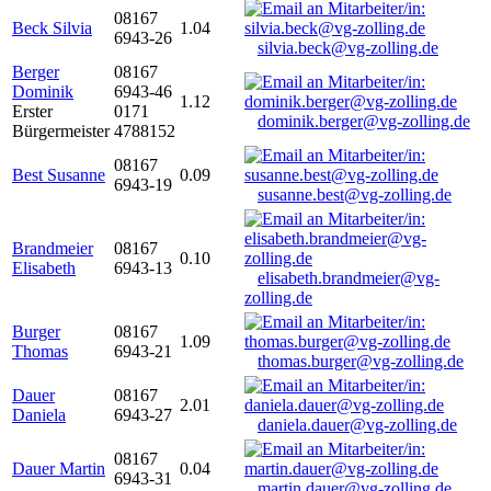
08167
Beck Silvia
1.04
6943-26
silvia.beck@vg-zolling.de
Berger
08167
Dominik
6943-46
1.12
Erster
0171
dominik.berger@vg-zolling.de
Bürgermeister
4788152
08167
Best Susanne
0.09
6943-19
susanne.best@vg-zolling.de
Brandmeier
08167
0.10
Elisabeth
6943-13
elisabeth.brandmeier@vg-
zolling.de
Burger
08167
1.09
Thomas
6943-21
thomas.burger@vg-zolling.de
Dauer
08167
2.01
Daniela
6943-27
daniela.dauer@vg-zolling.de
08167
Dauer Martin
0.04
6943-31
martin.dauer@vg-zolling.de