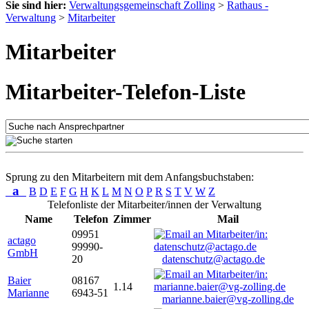
Sie sind hier:
Verwaltungsgemeinschaft Zolling
>
Rathaus -
Verwaltung
>
Mitarbeiter
Mitarbeiter
Mitarbeiter-Telefon-Liste
Sprung zu den Mitarbeitern mit dem Anfangsbuchstaben:
a
B
D
E
F
G
H
K
L
M
N
O
P
R
S
T
V
W
Z
Telefonliste der Mitarbeiter/innen der Verwaltung
Name
Telefon
Zimmer
Mail
09951
actago
99990-
GmbH
20
datenschutz@actago.de
Baier
08167
1.14
Marianne
6943-51
marianne.baier@vg-zolling.de