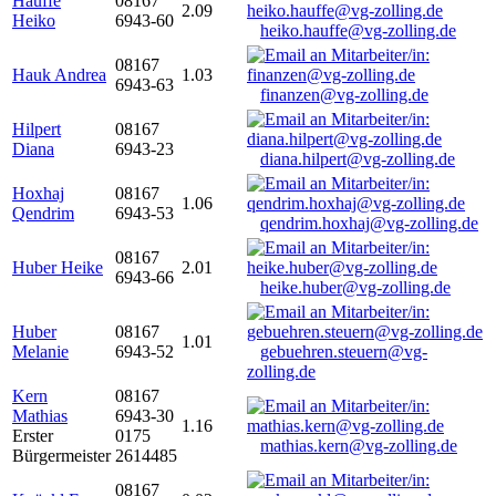
Hauffe
08167
2.09
Heiko
6943-60
heiko.hauffe@vg-zolling.de
08167
Hauk Andrea
1.03
6943-63
finanzen@vg-zolling.de
Hilpert
08167
Diana
6943-23
diana.hilpert@vg-zolling.de
Hoxhaj
08167
1.06
Qendrim
6943-53
qendrim.hoxhaj@vg-zolling.de
08167
Huber Heike
2.01
6943-66
heike.huber@vg-zolling.de
Huber
08167
1.01
Melanie
6943-52
gebuehren.steuern@vg-
zolling.de
Kern
08167
Mathias
6943-30
1.16
Erster
0175
mathias.kern@vg-zolling.de
Bürgermeister
2614485
08167