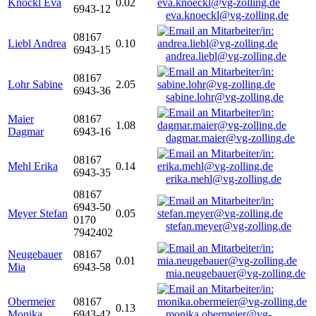
Knöckl Eva
0.02
6943-12
eva.knoeckl@vg-zolling.de
08167
Liebl Andrea
0.10
6943-15
andrea.liebl@vg-zolling.de
08167
Lohr Sabine
2.05
6943-36
sabine.lohr@vg-zolling.de
Maier
08167
1.08
Dagmar
6943-16
dagmar.maier@vg-zolling.de
08167
Mehl Erika
0.14
6943-35
erika.mehl@vg-zolling.de
08167
6943-50
Meyer Stefan
0.05
0170
stefan.meyer@vg-zolling.de
7942402
Neugebauer
08167
0.01
Mia
6943-58
mia.neugebauer@vg-zolling.de
Obermeier
08167
0.13
Monika
6943-42
monika.obermeier@vg-