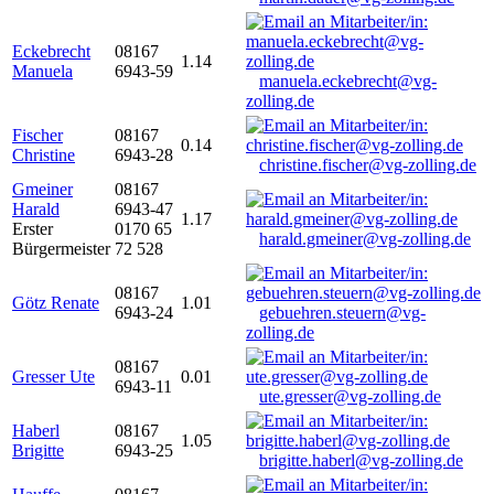
Eckebrecht
08167
1.14
Manuela
6943-59
manuela.eckebrecht@vg-
zolling.de
Fischer
08167
0.14
Christine
6943-28
christine.fischer@vg-zolling.de
Gmeiner
08167
Harald
6943-47
1.17
Erster
0170 65
harald.gmeiner@vg-zolling.de
Bürgermeister
72 528
08167
Götz Renate
1.01
6943-24
gebuehren.steuern@vg-
zolling.de
08167
Gresser Ute
0.01
6943-11
ute.gresser@vg-zolling.de
Haberl
08167
1.05
Brigitte
6943-25
brigitte.haberl@vg-zolling.de