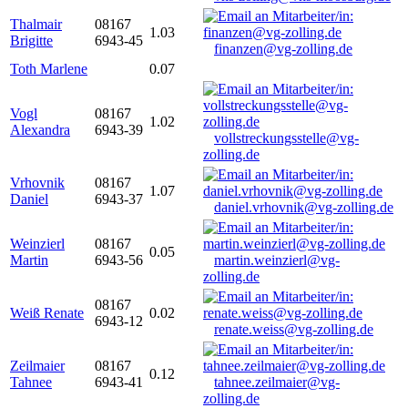
Thalmair
08167
1.03
Brigitte
6943-45
finanzen@vg-zolling.de
Toth Marlene
0.07
Vogl
08167
1.02
Alexandra
6943-39
vollstreckungsstelle@vg-
zolling.de
Vrhovnik
08167
1.07
Daniel
6943-37
daniel.vrhovnik@vg-zolling.de
Weinzierl
08167
0.05
Martin
6943-56
martin.weinzierl@vg-
zolling.de
08167
Weiß Renate
0.02
6943-12
renate.weiss@vg-zolling.de
Zeilmaier
08167
0.12
Tahnee
6943-41
tahnee.zeilmaier@vg-
zolling.de