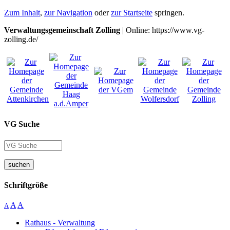
Zum Inhalt
,
zur Navigation
oder
zur Startseite
springen.
Verwaltungsgemeinschaft Zolling
| Online: https://www.vg-
zolling.de/
VG Suche
suchen
Schriftgröße
A
A
A
Rathaus - Verwaltung