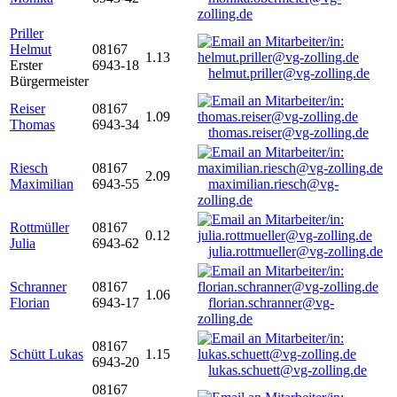
zolling.de
Priller
Helmut
08167
1.13
Erster
6943-18
helmut.priller@vg-zolling.de
Bürgermeister
Reiser
08167
1.09
Thomas
6943-34
thomas.reiser@vg-zolling.de
Riesch
08167
2.09
Maximilian
6943-55
maximilian.riesch@vg-
zolling.de
Rottmüller
08167
0.12
Julia
6943-62
julia.rottmueller@vg-zolling.de
Schranner
08167
1.06
Florian
6943-17
florian.schranner@vg-
zolling.de
08167
Schütt Lukas
1.15
6943-20
lukas.schuett@vg-zolling.de
08167