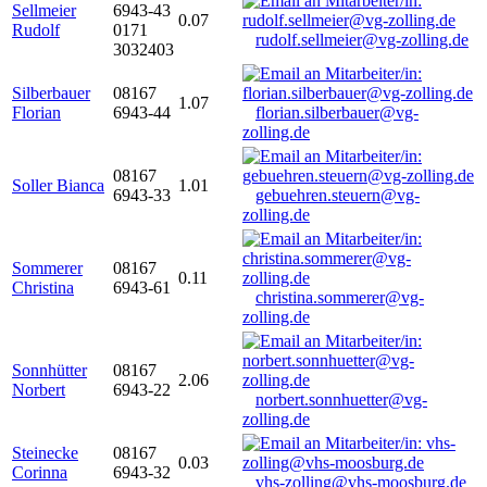
Sellmeier
6943-43
0.07
Rudolf
0171
rudolf.sellmeier@vg-zolling.de
3032403
Silberbauer
08167
1.07
Florian
6943-44
florian.silberbauer@vg-
zolling.de
08167
Soller Bianca
1.01
6943-33
gebuehren.steuern@vg-
zolling.de
Sommerer
08167
0.11
Christina
6943-61
christina.sommerer@vg-
zolling.de
Sonnhütter
08167
2.06
Norbert
6943-22
norbert.sonnhuetter@vg-
zolling.de
Steinecke
08167
0.03
Corinna
6943-32
vhs-zolling@vhs-moosburg.de