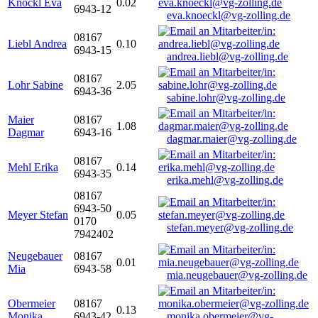
Knöckl Eva
0.02
6943-12
eva.knoeckl@vg-zolling.de
08167
Liebl Andrea
0.10
6943-15
andrea.liebl@vg-zolling.de
08167
Lohr Sabine
2.05
6943-36
sabine.lohr@vg-zolling.de
Maier
08167
1.08
Dagmar
6943-16
dagmar.maier@vg-zolling.de
08167
Mehl Erika
0.14
6943-35
erika.mehl@vg-zolling.de
08167
6943-50
Meyer Stefan
0.05
0170
stefan.meyer@vg-zolling.de
7942402
Neugebauer
08167
0.01
Mia
6943-58
mia.neugebauer@vg-zolling.de
Obermeier
08167
0.13
Monika
6943-42
monika.obermeier@vg-