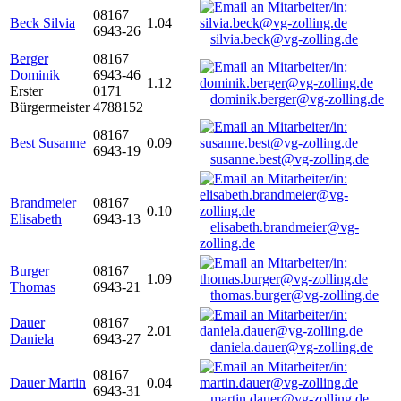
08167
Beck Silvia
1.04
6943-26
silvia.beck@vg-zolling.de
Berger
08167
Dominik
6943-46
1.12
Erster
0171
dominik.berger@vg-zolling.de
Bürgermeister
4788152
08167
Best Susanne
0.09
6943-19
susanne.best@vg-zolling.de
Brandmeier
08167
0.10
Elisabeth
6943-13
elisabeth.brandmeier@vg-
zolling.de
Burger
08167
1.09
Thomas
6943-21
thomas.burger@vg-zolling.de
Dauer
08167
2.01
Daniela
6943-27
daniela.dauer@vg-zolling.de
08167
Dauer Martin
0.04
6943-31
martin.dauer@vg-zolling.de