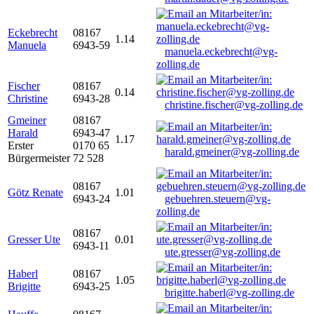
Eckebrecht
08167
1.14
Manuela
6943-59
manuela.eckebrecht@vg-
zolling.de
Fischer
08167
0.14
Christine
6943-28
christine.fischer@vg-zolling.de
Gmeiner
08167
Harald
6943-47
1.17
Erster
0170 65
harald.gmeiner@vg-zolling.de
Bürgermeister
72 528
08167
Götz Renate
1.01
6943-24
gebuehren.steuern@vg-
zolling.de
08167
Gresser Ute
0.01
6943-11
ute.gresser@vg-zolling.de
Haberl
08167
1.05
Brigitte
6943-25
brigitte.haberl@vg-zolling.de