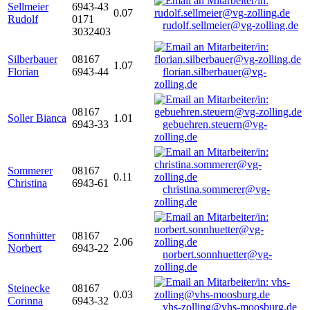
Sellmeier
6943-43
0.07
Rudolf
0171
rudolf.sellmeier@vg-zolling.de
3032403
Silberbauer
08167
1.07
Florian
6943-44
florian.silberbauer@vg-
zolling.de
08167
Soller Bianca
1.01
6943-33
gebuehren.steuern@vg-
zolling.de
Sommerer
08167
0.11
Christina
6943-61
christina.sommerer@vg-
zolling.de
Sonnhütter
08167
2.06
Norbert
6943-22
norbert.sonnhuetter@vg-
zolling.de
Steinecke
08167
0.03
Corinna
6943-32
vhs-zolling@vhs-moosburg.de