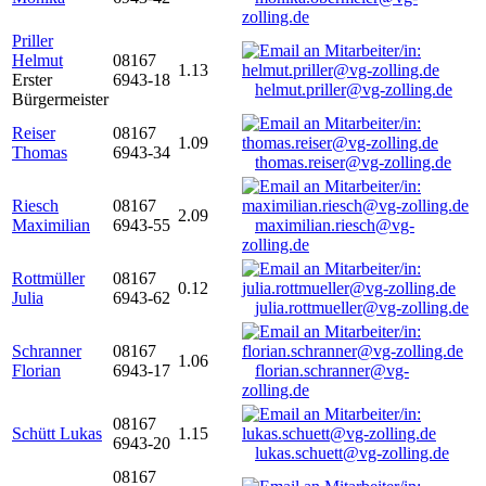
zolling.de
Priller
Helmut
08167
1.13
Erster
6943-18
helmut.priller@vg-zolling.de
Bürgermeister
Reiser
08167
1.09
Thomas
6943-34
thomas.reiser@vg-zolling.de
Riesch
08167
2.09
Maximilian
6943-55
maximilian.riesch@vg-
zolling.de
Rottmüller
08167
0.12
Julia
6943-62
julia.rottmueller@vg-zolling.de
Schranner
08167
1.06
Florian
6943-17
florian.schranner@vg-
zolling.de
08167
Schütt Lukas
1.15
6943-20
lukas.schuett@vg-zolling.de
08167