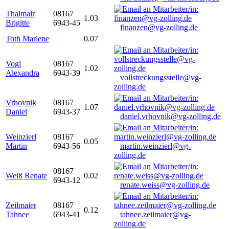
Thalmair
08167
1.03
Brigitte
6943-45
finanzen@vg-zolling.de
Toth Marlene
0.07
Vogl
08167
1.02
Alexandra
6943-39
vollstreckungsstelle@vg-
zolling.de
Vrhovnik
08167
1.07
Daniel
6943-37
daniel.vrhovnik@vg-zolling.de
Weinzierl
08167
0.05
Martin
6943-56
martin.weinzierl@vg-
zolling.de
08167
Weiß Renate
0.02
6943-12
renate.weiss@vg-zolling.de
Zeilmaier
08167
0.12
Tahnee
6943-41
tahnee.zeilmaier@vg-
zolling.de