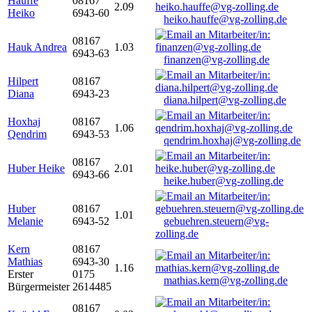
Hauffe
08167
2.09
Heiko
6943-60
heiko.hauffe@vg-zolling.de
08167
Hauk Andrea
1.03
6943-63
finanzen@vg-zolling.de
Hilpert
08167
Diana
6943-23
diana.hilpert@vg-zolling.de
Hoxhaj
08167
1.06
Qendrim
6943-53
qendrim.hoxhaj@vg-zolling.de
08167
Huber Heike
2.01
6943-66
heike.huber@vg-zolling.de
Huber
08167
1.01
Melanie
6943-52
gebuehren.steuern@vg-
zolling.de
Kern
08167
Mathias
6943-30
1.16
Erster
0175
mathias.kern@vg-zolling.de
Bürgermeister
2614485
08167