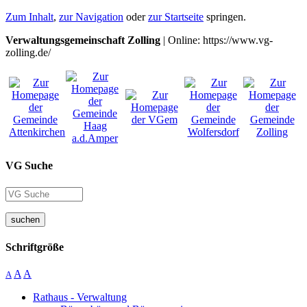
Zum Inhalt
,
zur Navigation
oder
zur Startseite
springen.
Verwaltungsgemeinschaft Zolling
| Online: https://www.vg-
zolling.de/
VG Suche
suchen
Schriftgröße
A
A
A
Rathaus - Verwaltung