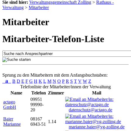
Sie sind hier:
Verwaltungsgemeinschaft Zolling
>
Rathaus -
Verwaltung
>
Mitarbeiter
Mitarbeiter
Mitarbeiter-Telefon-Liste
Sprung zu den Mitarbeitern mit dem Anfangsbuchstaben:
a
B
D
E
F
G
H
K
L
M
N
O
P
R
S
T
V
W
Z
Telefonliste der Mitarbeiter/innen der Verwaltung
Name
Telefon
Zimmer
Mail
09951
actago
99990-
GmbH
20
datenschutz@actago.de
Baier
08167
1.14
Marianne
6943-51
marianne.baier@vg-zolling.de