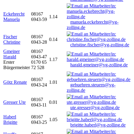
Eckebrecht
08167
1.14
Manuela
6943-59
manuela.eckebrecht@vg-
zolling.de
Fischer
08167
0.14
Christine
6943-28
christine.fischer@vg-zolling.de
Gmeiner
08167
Harald
6943-47
1.17
Erster
0170 65
harald.gmeiner@vg-zolling.de
Bürgermeister
72 528
08167
Götz Renate
1.01
6943-24
gebuehren.steuern@vg-
zolling.de
08167
Gresser Ute
0.01
6943-11
ute.gresser@vg-zolling.de
Haberl
08167
1.05
Brigitte
6943-25
brigitte.haberl@vg-zolling.de