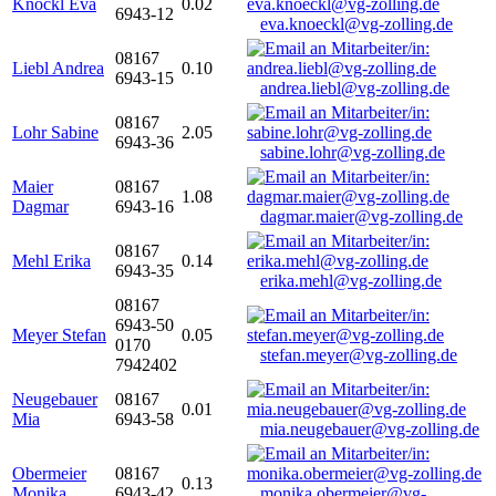
Knöckl Eva
0.02
6943-12
eva.knoeckl@vg-zolling.de
08167
Liebl Andrea
0.10
6943-15
andrea.liebl@vg-zolling.de
08167
Lohr Sabine
2.05
6943-36
sabine.lohr@vg-zolling.de
Maier
08167
1.08
Dagmar
6943-16
dagmar.maier@vg-zolling.de
08167
Mehl Erika
0.14
6943-35
erika.mehl@vg-zolling.de
08167
6943-50
Meyer Stefan
0.05
0170
stefan.meyer@vg-zolling.de
7942402
Neugebauer
08167
0.01
Mia
6943-58
mia.neugebauer@vg-zolling.de
Obermeier
08167
0.13
Monika
6943-42
monika.obermeier@vg-