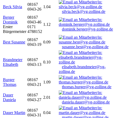
08167
Beck Silvia
1.04
6943-26
silvia.beck@vg-zolling.de
Berger
08167
Dominik
6943-46
1.12
Erster
0171
dominik.berger@vg-zolling.de
Bürgermeister
4788152
08167
Best Susanne
0.09
6943-19
susanne.best@vg-zolling.de
Brandmeier
08167
0.10
Elisabeth
6943-13
elisabeth.brandmeier@vg-
zolling.de
Burger
08167
1.09
Thomas
6943-21
thomas.burger@vg-zolling.de
Dauer
08167
2.01
Daniela
6943-27
daniela.dauer@vg-zolling.de
08167
Dauer Martin
0.04
6943-31
martin.dauer@vg-zolling.de