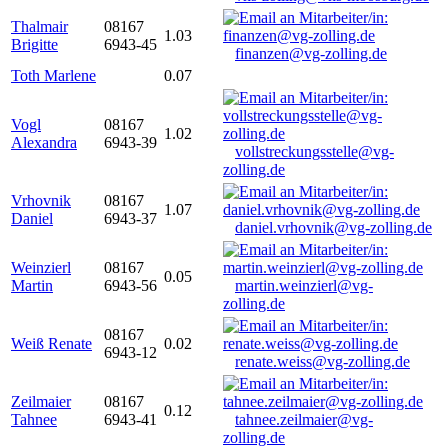
Thalmair
08167
1.03
Brigitte
6943-45
finanzen@vg-zolling.de
Toth Marlene
0.07
Vogl
08167
1.02
Alexandra
6943-39
vollstreckungsstelle@vg-
zolling.de
Vrhovnik
08167
1.07
Daniel
6943-37
daniel.vrhovnik@vg-zolling.de
Weinzierl
08167
0.05
Martin
6943-56
martin.weinzierl@vg-
zolling.de
08167
Weiß Renate
0.02
6943-12
renate.weiss@vg-zolling.de
Zeilmaier
08167
0.12
Tahnee
6943-41
tahnee.zeilmaier@vg-
zolling.de