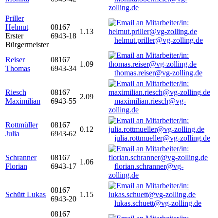
zolling.de
Priller
Helmut
08167
1.13
Erster
6943-18
helmut.priller@vg-zolling.de
Bürgermeister
Reiser
08167
1.09
Thomas
6943-34
thomas.reiser@vg-zolling.de
Riesch
08167
2.09
Maximilian
6943-55
maximilian.riesch@vg-
zolling.de
Rottmüller
08167
0.12
Julia
6943-62
julia.rottmueller@vg-zolling.de
Schranner
08167
1.06
Florian
6943-17
florian.schranner@vg-
zolling.de
08167
Schütt Lukas
1.15
6943-20
lukas.schuett@vg-zolling.de
08167