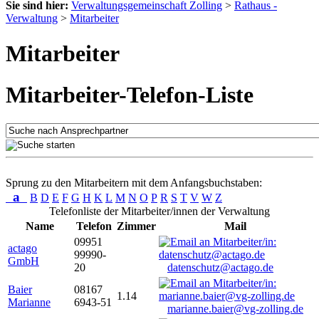
Sie sind hier:
Verwaltungsgemeinschaft Zolling
>
Rathaus -
Verwaltung
>
Mitarbeiter
Mitarbeiter
Mitarbeiter-Telefon-Liste
Sprung zu den Mitarbeitern mit dem Anfangsbuchstaben:
a
B
D
E
F
G
H
K
L
M
N
O
P
R
S
T
V
W
Z
Telefonliste der Mitarbeiter/innen der Verwaltung
Name
Telefon
Zimmer
Mail
09951
actago
99990-
GmbH
20
datenschutz@actago.de
Baier
08167
1.14
Marianne
6943-51
marianne.baier@vg-zolling.de