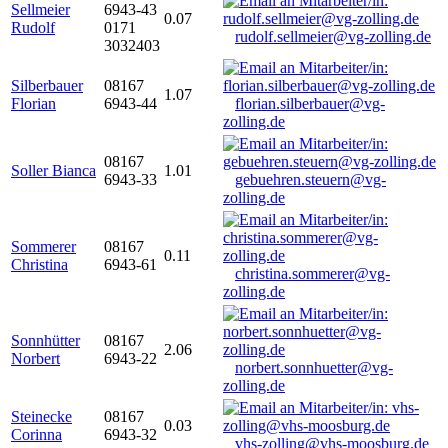
Sellmeier
6943-43
0.07
Rudolf
0171
rudolf.sellmeier@vg-zolling.de
3032403
Silberbauer
08167
1.07
Florian
6943-44
florian.silberbauer@vg-
zolling.de
08167
Soller Bianca
1.01
6943-33
gebuehren.steuern@vg-
zolling.de
Sommerer
08167
0.11
Christina
6943-61
christina.sommerer@vg-
zolling.de
Sonnhütter
08167
2.06
Norbert
6943-22
norbert.sonnhuetter@vg-
zolling.de
Steinecke
08167
0.03
Corinna
6943-32
vhs-zolling@vhs-moosburg.de