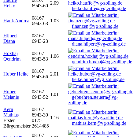
Hauffe
08167
2.09
Heiko
6943-60
heiko.hauffe@vg-zolling.de
08167
Hauk Andrea
1.03
6943-63
finanzen@vg-zolling.de
Hilpert
08167
Diana
6943-23
diana.hilpert@vg-zolling.de
Hoxhaj
08167
1.06
Qendrim
6943-53
qendrim.hoxhaj@vg-zolling.de
08167
Huber Heike
2.01
6943-66
heike.huber@vg-zolling.de
Huber
08167
1.01
Melanie
6943-52
gebuehren.steuern@vg-
zolling.de
Kern
08167
Mathias
6943-30
1.16
Erster
0175
mathias.kern@vg-zolling.de
Bürgermeister
2614485
08167