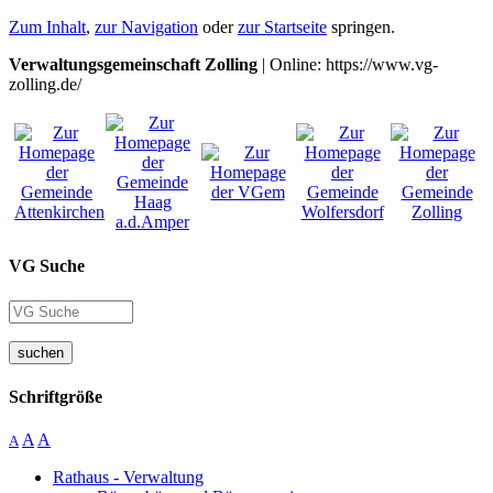
Zum Inhalt
,
zur Navigation
oder
zur Startseite
springen.
Verwaltungsgemeinschaft Zolling
| Online: https://www.vg-
zolling.de/
VG Suche
suchen
Schriftgröße
A
A
A
Rathaus - Verwaltung