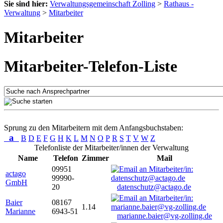
Sie sind hier:
Verwaltungsgemeinschaft Zolling
>
Rathaus -
Verwaltung
>
Mitarbeiter
Mitarbeiter
Mitarbeiter-Telefon-Liste
Sprung zu den Mitarbeitern mit dem Anfangsbuchstaben:
a
B
D
E
F
G
H
K
L
M
N
O
P
R
S
T
V
W
Z
Telefonliste der Mitarbeiter/innen der Verwaltung
Name
Telefon
Zimmer
Mail
09951
actago
99990-
GmbH
20
datenschutz@actago.de
Baier
08167
1.14
Marianne
6943-51
marianne.baier@vg-zolling.de