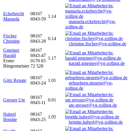
Eckebrecht
08167
1.14
Manuela
6943-59
manuela.eckebrecht@vg-
zolling.de
Fischer
08167
0.14
Christine
6943-28
christine.fischer@vg-zolling.de
Gmeiner
08167
Harald
6943-47
1.17
Erster
0170 65
harald.gmeiner@vg-zolling.de
Bürgermeister
72 528
08167
Götz Renate
1.01
6943-24
gebuehren.steuern@vg-
zolling.de
08167
Gresser Ute
0.01
6943-11
ute.gresser@vg-zolling.de
Haberl
08167
1.05
Brigitte
6943-25
brigitte.haberl@vg-zolling.de