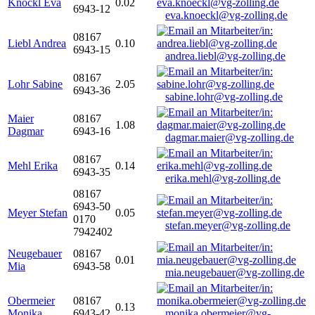
Knöckl Eva
0.02
6943-12
eva.knoeckl@vg-zolling.de
08167
Liebl Andrea
0.10
6943-15
andrea.liebl@vg-zolling.de
08167
Lohr Sabine
2.05
6943-36
sabine.lohr@vg-zolling.de
Maier
08167
1.08
Dagmar
6943-16
dagmar.maier@vg-zolling.de
08167
Mehl Erika
0.14
6943-35
erika.mehl@vg-zolling.de
08167
6943-50
Meyer Stefan
0.05
0170
stefan.meyer@vg-zolling.de
7942402
Neugebauer
08167
0.01
Mia
6943-58
mia.neugebauer@vg-zolling.de
Obermeier
08167
0.13
Monika
6943-42
monika.obermeier@vg-