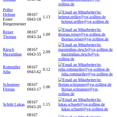
zolling.de
Priller
Helmut
08167
1.13
Erster
6943-18
helmut.priller@vg-zolling.de
Bürgermeister
Reiser
08167
1.09
Thomas
6943-34
thomas.reiser@vg-zolling.de
Riesch
08167
2.09
Maximilian
6943-55
maximilian.riesch@vg-
zolling.de
Rottmüller
08167
0.12
Julia
6943-62
julia.rottmueller@vg-zolling.de
Schranner
08167
1.06
Florian
6943-17
florian.schranner@vg-
zolling.de
08167
Schütt Lukas
1.15
6943-20
lukas.schuett@vg-zolling.de
08167