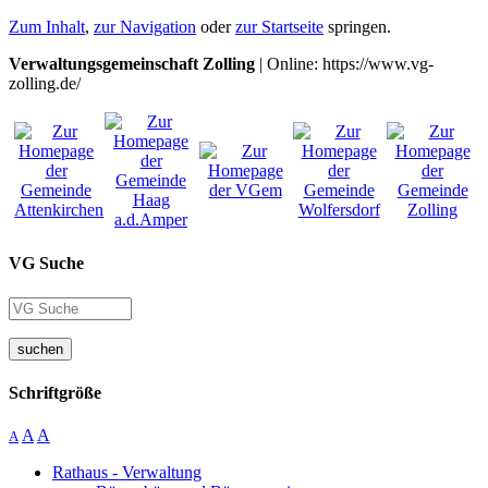
Zum Inhalt
,
zur Navigation
oder
zur Startseite
springen.
Verwaltungsgemeinschaft Zolling
| Online: https://www.vg-
zolling.de/
VG Suche
suchen
Schriftgröße
A
A
A
Rathaus - Verwaltung