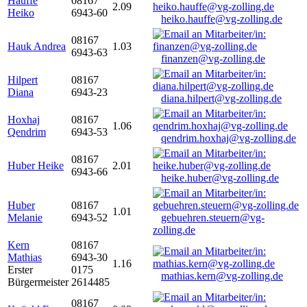
Hauffe
08167
2.09
Heiko
6943-60
heiko.hauffe@vg-zolling.de
08167
Hauk Andrea
1.03
6943-63
finanzen@vg-zolling.de
Hilpert
08167
Diana
6943-23
diana.hilpert@vg-zolling.de
Hoxhaj
08167
1.06
Qendrim
6943-53
qendrim.hoxhaj@vg-zolling.de
08167
Huber Heike
2.01
6943-66
heike.huber@vg-zolling.de
Huber
08167
1.01
Melanie
6943-52
gebuehren.steuern@vg-
zolling.de
Kern
08167
Mathias
6943-30
1.16
Erster
0175
mathias.kern@vg-zolling.de
Bürgermeister
2614485
08167