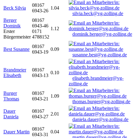
08167
Beck Silvia
1.04
6943-26
silvia.beck@vg-zolling.de
Berger
08167
Dominik
6943-46
1.12
Erster
0171
dominik.berger@vg-zolling.de
Bürgermeister
4788152
08167
Best Susanne
0.09
6943-19
susanne.best@vg-zolling.de
Brandmeier
08167
0.10
Elisabeth
6943-13
elisabeth.brandmeier@vg-
zolling.de
Burger
08167
1.09
Thomas
6943-21
thomas.burger@vg-zolling.de
Dauer
08167
2.01
Daniela
6943-27
daniela.dauer@vg-zolling.de
08167
Dauer Martin
0.04
6943-31
martin.dauer@vg-zolling.de