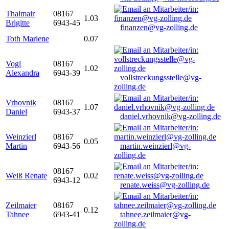
Thalmair
08167
1.03
Brigitte
6943-45
finanzen@vg-zolling.de
Toth Marlene
0.07
Vogl
08167
1.02
Alexandra
6943-39
vollstreckungsstelle@vg-
zolling.de
Vrhovnik
08167
1.07
Daniel
6943-37
daniel.vrhovnik@vg-zolling.de
Weinzierl
08167
0.05
Martin
6943-56
martin.weinzierl@vg-
zolling.de
08167
Weiß Renate
0.02
6943-12
renate.weiss@vg-zolling.de
Zeilmaier
08167
0.12
Tahnee
6943-41
tahnee.zeilmaier@vg-
zolling.de