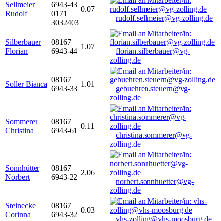
Sellmeier
6943-43
0.07
Rudolf
0171
rudolf.sellmeier@vg-zolling.de
3032403
Silberbauer
08167
1.07
Florian
6943-44
florian.silberbauer@vg-
zolling.de
08167
Soller Bianca
1.01
6943-33
gebuehren.steuern@vg-
zolling.de
Sommerer
08167
0.11
Christina
6943-61
christina.sommerer@vg-
zolling.de
Sonnhütter
08167
2.06
Norbert
6943-22
norbert.sonnhuetter@vg-
zolling.de
Steinecke
08167
0.03
Corinna
6943-32
vhs-zolling@vhs-moosburg.de