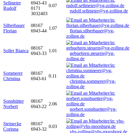
Sellmeier
6943-43
0.07
Rudolf
0171
rudolf.sellmeier@vg-zolling.de
3032403
Silberbauer
08167
1.07
Florian
6943-44
florian.silberbauer@vg-
zolling.de
08167
Soller Bianca
1.01
6943-33
gebuehren.steuern@vg-
zolling.de
Sommerer
08167
0.11
Christina
6943-61
christina.sommerer@vg-
zolling.de
Sonnhütter
08167
2.06
Norbert
6943-22
norbert.sonnhuetter@vg-
zolling.de
Steinecke
08167
0.03
Corinna
6943-32
vhs-zolling@vhs-moosburg.de