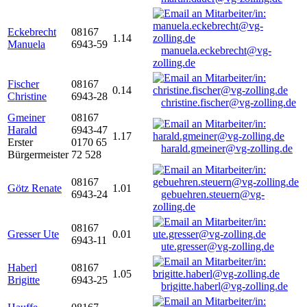
Eckebrecht
08167
1.14
Manuela
6943-59
manuela.eckebrecht@vg-
zolling.de
Fischer
08167
0.14
Christine
6943-28
christine.fischer@vg-zolling.de
Gmeiner
08167
Harald
6943-47
1.17
Erster
0170 65
harald.gmeiner@vg-zolling.de
Bürgermeister
72 528
08167
Götz Renate
1.01
6943-24
gebuehren.steuern@vg-
zolling.de
08167
Gresser Ute
0.01
6943-11
ute.gresser@vg-zolling.de
Haberl
08167
1.05
Brigitte
6943-25
brigitte.haberl@vg-zolling.de