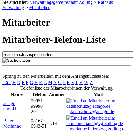
Sie sind hier:
Verwaltungsgemeinschaft Zolling
>
Rathaus -
Verwaltung
>
Mitarbeiter
Mitarbeiter
Mitarbeiter-Telefon-Liste
Sprung zu den Mitarbeitern mit dem Anfangsbuchstaben:
a
B
D
E
F
G
H
K
L
M
N
O
P
R
S
T
V
W
Z
Telefonliste der Mitarbeiter/innen der Verwaltung
Name
Telefon
Zimmer
Mail
09951
actago
99990-
GmbH
20
datenschutz@actago.de
Baier
08167
1.14
Marianne
6943-51
marianne.baier@vg-zolling.de