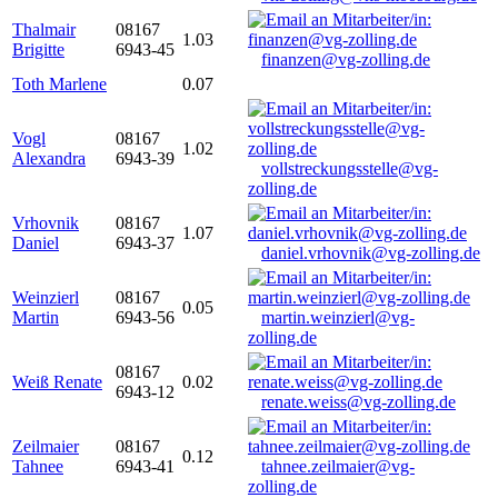
Thalmair
08167
1.03
Brigitte
6943-45
finanzen@vg-zolling.de
Toth Marlene
0.07
Vogl
08167
1.02
Alexandra
6943-39
vollstreckungsstelle@vg-
zolling.de
Vrhovnik
08167
1.07
Daniel
6943-37
daniel.vrhovnik@vg-zolling.de
Weinzierl
08167
0.05
Martin
6943-56
martin.weinzierl@vg-
zolling.de
08167
Weiß Renate
0.02
6943-12
renate.weiss@vg-zolling.de
Zeilmaier
08167
0.12
Tahnee
6943-41
tahnee.zeilmaier@vg-
zolling.de