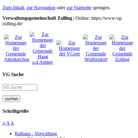
Zum Inhalt
,
zur Navigation
oder
zur Startseite
springen.
Verwaltungsgemeinschaft Zolling
| Online: https://www.vg-
zolling.de/
VG Suche
suchen
Schriftgröße
A
A
A
Rathaus - Verwaltung