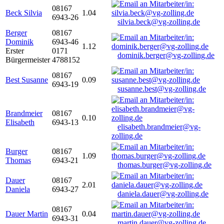
08167
Beck Silvia
1.04
6943-26
silvia.beck@vg-zolling.de
Berger
08167
Dominik
6943-46
1.12
Erster
0171
dominik.berger@vg-zolling.de
Bürgermeister
4788152
08167
Best Susanne
0.09
6943-19
susanne.best@vg-zolling.de
Brandmeier
08167
0.10
Elisabeth
6943-13
elisabeth.brandmeier@vg-
zolling.de
Burger
08167
1.09
Thomas
6943-21
thomas.burger@vg-zolling.de
Dauer
08167
2.01
Daniela
6943-27
daniela.dauer@vg-zolling.de
08167
Dauer Martin
0.04
6943-31
martin.dauer@vg-zolling.de