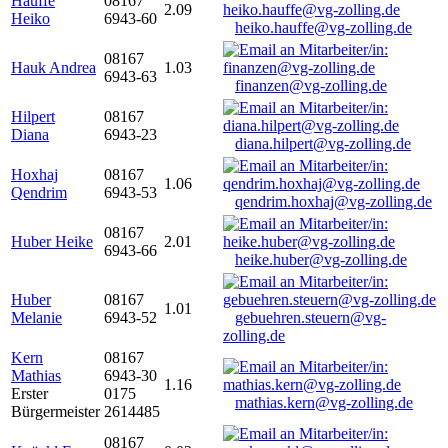
Hauffe
08167
2.09
Heiko
6943-60
heiko.hauffe@vg-zolling.de
08167
Hauk Andrea
1.03
6943-63
finanzen@vg-zolling.de
Hilpert
08167
Diana
6943-23
diana.hilpert@vg-zolling.de
Hoxhaj
08167
1.06
Qendrim
6943-53
qendrim.hoxhaj@vg-zolling.de
08167
Huber Heike
2.01
6943-66
heike.huber@vg-zolling.de
Huber
08167
1.01
Melanie
6943-52
gebuehren.steuern@vg-
zolling.de
Kern
08167
Mathias
6943-30
1.16
Erster
0175
mathias.kern@vg-zolling.de
Bürgermeister
2614485
08167