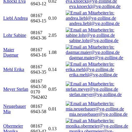
Knöckl Eva
0.02
6943-12
eva.knoeckl@vg-zolling.de
08167
Liebl Andrea
0.10
6943-15
andrea.liebl@vg-zolling.de
08167
Lohr Sabine
2.05
6943-36
sabine.lohr@vg-zolling.de
Maier
08167
1.08
Dagmar
6943-16
dagmar.maier@vg-zolling.de
08167
Mehl Erika
0.14
6943-35
erika.mehl@vg-zolling.de
08167
6943-50
Meyer Stefan
0.05
0170
stefan.meyer@vg-zolling.de
7942402
Neugebauer
08167
0.01
Mia
6943-58
mia.neugebauer@vg-zolling.de
Obermeier
08167
0.13
Monika
6943-42
monika.obermeier@vg-