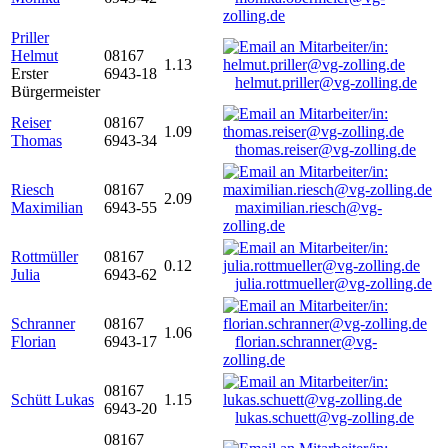
zolling.de
Priller
Helmut
08167
1.13
Erster
6943-18
helmut.priller@vg-zolling.de
Bürgermeister
Reiser
08167
1.09
Thomas
6943-34
thomas.reiser@vg-zolling.de
Riesch
08167
2.09
Maximilian
6943-55
maximilian.riesch@vg-
zolling.de
Rottmüller
08167
0.12
Julia
6943-62
julia.rottmueller@vg-zolling.de
Schranner
08167
1.06
Florian
6943-17
florian.schranner@vg-
zolling.de
08167
Schütt Lukas
1.15
6943-20
lukas.schuett@vg-zolling.de
08167