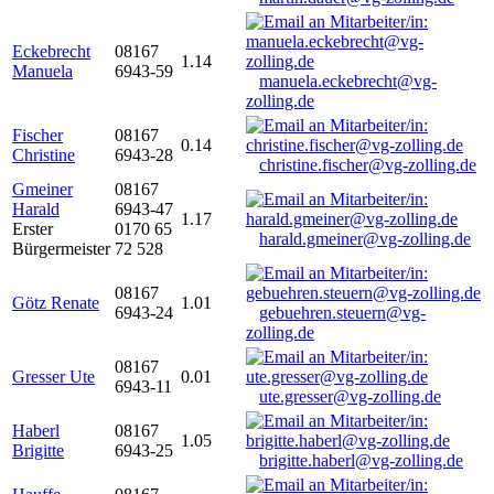
Eckebrecht
08167
1.14
Manuela
6943-59
manuela.eckebrecht@vg-
zolling.de
Fischer
08167
0.14
Christine
6943-28
christine.fischer@vg-zolling.de
Gmeiner
08167
Harald
6943-47
1.17
Erster
0170 65
harald.gmeiner@vg-zolling.de
Bürgermeister
72 528
08167
Götz Renate
1.01
6943-24
gebuehren.steuern@vg-
zolling.de
08167
Gresser Ute
0.01
6943-11
ute.gresser@vg-zolling.de
Haberl
08167
1.05
Brigitte
6943-25
brigitte.haberl@vg-zolling.de