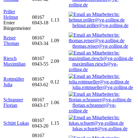
zolling.de
Priller
Helmut
08167
1.13
Erster
6943-18
helmut.priller@vg-zolling.de
Bürgermeister
Reiser
08167
1.09
Thomas
6943-34
thomas.reiser@vg-zolling.de
Riesch
08167
2.09
Maximilian
6943-55
maximilian.riesch@vg-
zolling.de
Rottmüller
08167
0.12
Julia
6943-62
julia.rottmueller@vg-zolling.de
Schranner
08167
1.06
Florian
6943-17
florian.schranner@vg-
zolling.de
08167
Schütt Lukas
1.15
6943-20
lukas.schuett@vg-zolling.de
08167