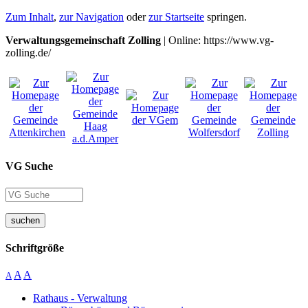
Zum Inhalt
,
zur Navigation
oder
zur Startseite
springen.
Verwaltungsgemeinschaft Zolling
| Online: https://www.vg-
zolling.de/
VG Suche
suchen
Schriftgröße
A
A
A
Rathaus - Verwaltung