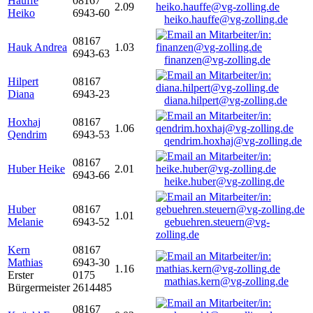
Hauffe
08167
2.09
Heiko
6943-60
heiko.hauffe@vg-zolling.de
08167
Hauk Andrea
1.03
6943-63
finanzen@vg-zolling.de
Hilpert
08167
Diana
6943-23
diana.hilpert@vg-zolling.de
Hoxhaj
08167
1.06
Qendrim
6943-53
qendrim.hoxhaj@vg-zolling.de
08167
Huber Heike
2.01
6943-66
heike.huber@vg-zolling.de
Huber
08167
1.01
Melanie
6943-52
gebuehren.steuern@vg-
zolling.de
Kern
08167
Mathias
6943-30
1.16
Erster
0175
mathias.kern@vg-zolling.de
Bürgermeister
2614485
08167