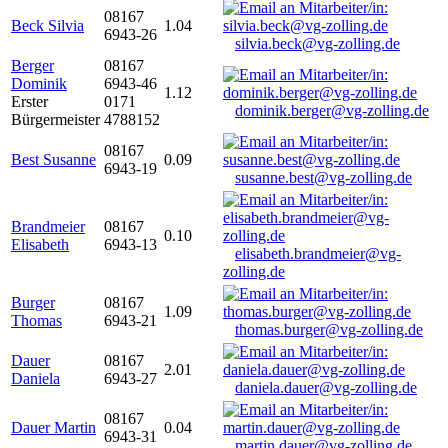
08167
Beck Silvia
1.04
6943-26
silvia.beck@vg-zolling.de
Berger
08167
Dominik
6943-46
1.12
Erster
0171
dominik.berger@vg-zolling.de
Bürgermeister
4788152
08167
Best Susanne
0.09
6943-19
susanne.best@vg-zolling.de
Brandmeier
08167
0.10
Elisabeth
6943-13
elisabeth.brandmeier@vg-
zolling.de
Burger
08167
1.09
Thomas
6943-21
thomas.burger@vg-zolling.de
Dauer
08167
2.01
Daniela
6943-27
daniela.dauer@vg-zolling.de
08167
Dauer Martin
0.04
6943-31
martin.dauer@vg-zolling.de