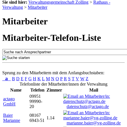
Sie sind hier:
Verwaltungsgemeinschaft Zolling
>
Rathaus -
Verwaltung
>
Mitarbeiter
Mitarbeiter
Mitarbeiter-Telefon-Liste
Sprung zu den Mitarbeitern mit dem Anfangsbuchstaben:
a
B
D
E
F
G
H
K
L
M
N
O
P
R
S
T
V
W
Z
Telefonliste der Mitarbeiter/innen der Verwaltung
Name
Telefon
Zimmer
Mail
09951
actago
99990-
GmbH
20
datenschutz@actago.de
Baier
08167
1.14
Marianne
6943-51
marianne.baier@vg-zolling.de