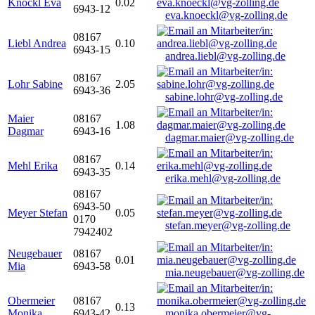
Knöckl Eva
0.02
6943-12
eva.knoeckl@vg-zolling.de
08167
Liebl Andrea
0.10
6943-15
andrea.liebl@vg-zolling.de
08167
Lohr Sabine
2.05
6943-36
sabine.lohr@vg-zolling.de
Maier
08167
1.08
Dagmar
6943-16
dagmar.maier@vg-zolling.de
08167
Mehl Erika
0.14
6943-35
erika.mehl@vg-zolling.de
08167
6943-50
Meyer Stefan
0.05
0170
stefan.meyer@vg-zolling.de
7942402
Neugebauer
08167
0.01
Mia
6943-58
mia.neugebauer@vg-zolling.de
Obermeier
08167
0.13
Monika
6943-42
monika.obermeier@vg-