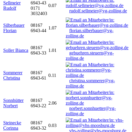
Sellmeier
6943-43
0.07
Rudolf
0171
rudolf.sellmeier@vg-zolling.de
3032403
Silberbauer
08167
1.07
Florian
6943-44
florian.silberbauer@vg-
zolling.de
08167
Soller Bianca
1.01
6943-33
gebuehren.steuern@vg-
zolling.de
Sommerer
08167
0.11
Christina
6943-61
christina.sommerer@vg-
zolling.de
Sonnhütter
08167
2.06
Norbert
6943-22
norbert.sonnhuetter@vg-
zolling.de
Steinecke
08167
0.03
Corinna
6943-32
vhs-zolling@vhs-moosburg.de