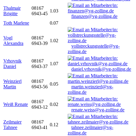
Thalmair
08167
1.03
Brigitte
6943-45
finanzen@vg-zolling.de
Toth Marlene
0.07
Vogl
08167
1.02
Alexandra
6943-39
vollstreckungsstelle@vg-
zolling.de
Vrhovnik
08167
1.07
Daniel
6943-37
daniel.vrhovnik@vg-zolling.de
Weinzierl
08167
0.05
Martin
6943-56
martin.weinzierl@vg-
zolling.de
08167
Weiß Renate
0.02
6943-12
renate.weiss@vg-zolling.de
Zeilmaier
08167
0.12
Tahnee
6943-41
tahnee.zeilmaier@vg-
zolling.de