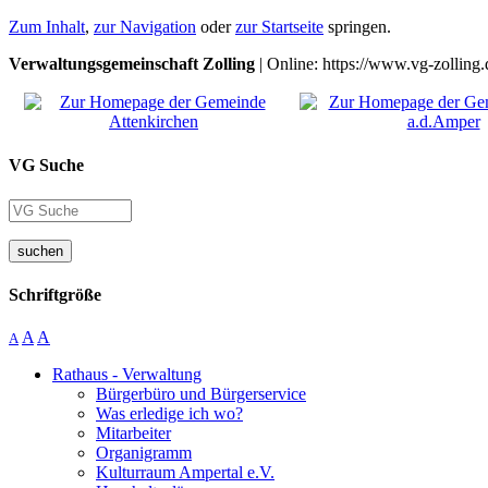
Zum Inhalt
,
zur Navigation
oder
zur Startseite
springen.
Verwaltungsgemeinschaft Zolling
| Online: https://www.vg-zolling.
VG Suche
suchen
Schriftgröße
A
A
A
Rathaus - Verwaltung
Bürgerbüro und Bürgerservice
Was erledige ich wo?
Mitarbeiter
Organigramm
Kulturraum Ampertal e.V.