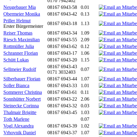
0170 7942402
Neugebauer Mia
08167 6943-58
0.01
Obermeier Monika
08167 6943-42
0.13
Priller Helmut
08167 6943-18
1.13
Erster Bürgermeister
Reiser Thomas
08167 6943-34
1.09
Riesch Maximilian
08167 6943-55
2.09
Rottmüller Julia
08167 6943-62
0.12
Schranner Florian
08167 6943-17
1.06
Schütt Lukas
08167 6943-20
1.15
08167 6943-43
Sellmeier Rudolf
0.07
0171 3032403
Silberbauer Florian
08167 6943-44
1.07
Soller Bianca
08167 6943-33
1.01
Sommerer Christina
08167 6943-61
0.11
Sonnhütter Norbert
08167 6943-22
2.06
Steinecke Corinna
08167 6943-32
0.03
Thalmair Brigitte
08167 6943-45
1.03
Toth Marlene
0.07
Vogl Alexandra
08167 6943-39
1.02
Vrhovnik Daniel
08167 6943-37
1.07