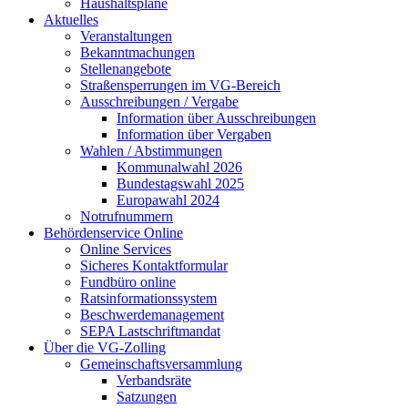
Haushaltspläne
Aktuelles
Veranstaltungen
Bekanntmachungen
Stellenangebote
Straßensperrungen im VG-Bereich
Ausschreibungen / Vergabe
Information über Ausschreibungen
Information über Vergaben
Wahlen / Abstimmungen
Kommunalwahl 2026
Bundestagswahl 2025
Europawahl 2024
Notrufnummern
Behördenservice Online
Online Services
Sicheres Kontaktformular
Fundbüro online
Ratsinformationssystem
Beschwerdemanagement
SEPA Lastschriftmandat
Über die VG-Zolling
Gemeinschaftsversammlung
Verbandsräte
Satzungen