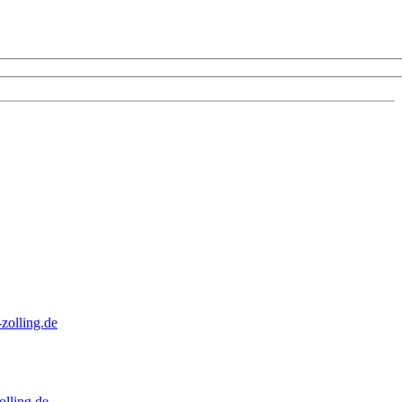
zolling.de
lling.de