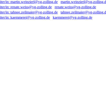
martin.weinzierl@vg-zolling.
renate.weiss@vg-zolling.de
tahnee.zeilmaier@vg-zolling.
kaemmerei@vg-zolling.de