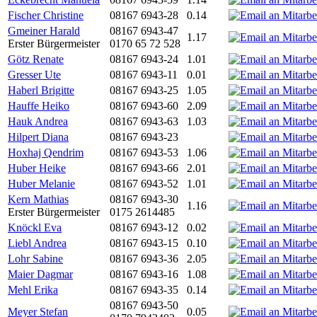
Fischer Christine
08167 6943-28
0.14
Gmeiner Harald
08167 6943-47
1.17
Erster Bürgermeister
0170 65 72 528
Götz Renate
08167 6943-24
1.01
Gresser Ute
08167 6943-11
0.01
Haberl Brigitte
08167 6943-25
1.05
Hauffe Heiko
08167 6943-60
2.09
Hauk Andrea
08167 6943-63
1.03
Hilpert Diana
08167 6943-23
Hoxhaj Qendrim
08167 6943-53
1.06
Huber Heike
08167 6943-66
2.01
Huber Melanie
08167 6943-52
1.01
Kern Mathias
08167 6943-30
1.16
Erster Bürgermeister
0175 2614485
Knöckl Eva
08167 6943-12
0.02
Liebl Andrea
08167 6943-15
0.10
Lohr Sabine
08167 6943-36
2.05
Maier Dagmar
08167 6943-16
1.08
Mehl Erika
08167 6943-35
0.14
08167 6943-50
Meyer Stefan
0.05