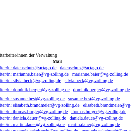
itarbeiter/innen der Verwaltung
Mail
datenschutz@actago.de
marianne.baier@vg-zolling.de
silvia.beck@vg-zolling.de
dominik.berger@vg-zolling.de
susanne.best@vg-zolling.de
elisabeth.brandmeier@vg-
thomas.burger@vg-zolling.de
daniela.dauer@vg-zolling.de
martin.dauer@vg-zolling.de
manuela.eckebrecht@vg-zo