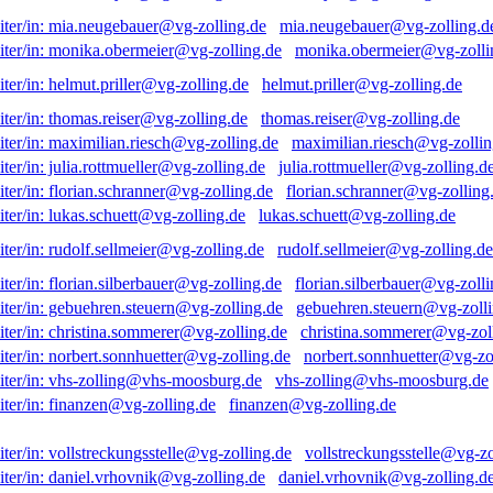
mia.neugebauer@vg-zolling.d
monika.obermeier@vg-zolli
helmut.priller@vg-zolling.de
thomas.reiser@vg-zolling.de
maximilian.riesch@vg-zollin
julia.rottmueller@vg-zolling.d
florian.schranner@vg-zolling
lukas.schuett@vg-zolling.de
rudolf.sellmeier@vg-zolling.de
florian.silberbauer@vg-zolli
gebuehren.steuern@vg-zolli
christina.sommerer@vg-zol
norbert.sonnhuetter@vg-zo
vhs-zolling@vhs-moosburg.de
finanzen@vg-zolling.de
vollstreckungsstelle@vg-zo
daniel.vrhovnik@vg-zolling.d