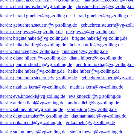
christine.fischer@vg-zolling.d
harald.gmeiner@vg-zolling.de
gebuehren.steuern@vg-zolli
ute.gresser@vg-zolling.de
brigitte.haberl@vg-zolling.de
heiko.hauffe@vg-zolling.de
finanzen@vg-zolling.de
diana.hilpert@vg-zolling.de
qendrim.hoxhaj@vg-zolling.d
heike.huber@vg-zolling.de
gebuehren.steuern@vg-zolli
mathias.kern@vg-zolling.de
eva.knoeckl@vg-zolling.de
andrea.liebl@vg-zolling.de
sabine.lohr@vg-zolling.de
dagmar.maier@vg-zolling.de
erika.mehl@vg-zolling.de
stefan.meyer@vg-zolling.de