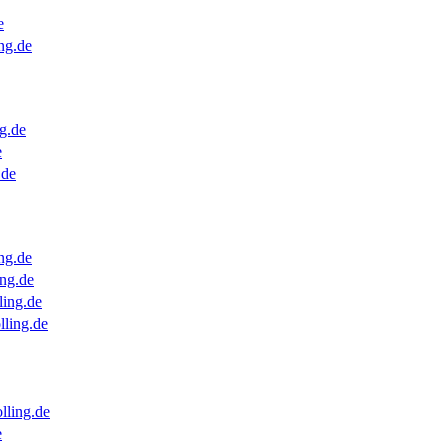
e
ng.de
g.de
e
.de
ng.de
ng.de
ling.de
lling.de
lling.de
e