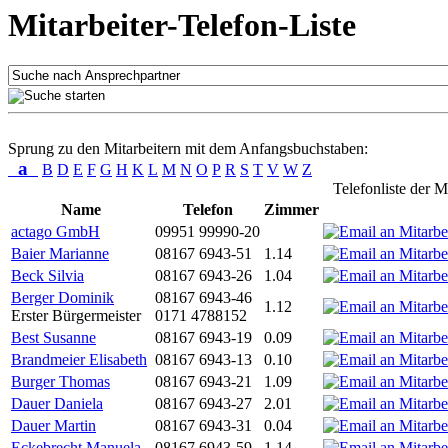
Mitarbeiter-Telefon-Liste
Sprung zu den Mitarbeitern mit dem Anfangsbuchstaben:
a
B
D
E
F
G
H
K
L
M
N
O
P
R
S
T
V
W
Z
Telefonliste der M
Name
Telefon
Zimmer
actago GmbH
09951 99990-20
Baier Marianne
08167 6943-51
1.14
Beck Silvia
08167 6943-26
1.04
Berger Dominik
08167 6943-46
1.12
Erster Bürgermeister
0171 4788152
Best Susanne
08167 6943-19
0.09
Brandmeier Elisabeth
08167 6943-13
0.10
Burger Thomas
08167 6943-21
1.09
Dauer Daniela
08167 6943-27
2.01
Dauer Martin
08167 6943-31
0.04
Eckebrecht Manuela
08167 6943-59
1.14