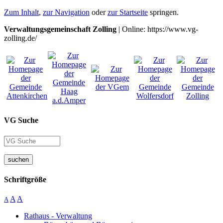
Zum Inhalt
,
zur Navigation
oder
zur Startseite
springen.
Verwaltungsgemeinschaft Zolling
| Online: https://www.vg-
zolling.de/
VG Suche
suchen
Schriftgröße
A
A
A
Rathaus - Verwaltung