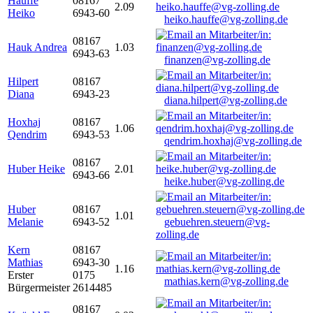
Hauffe
08167
2.09
Heiko
6943-60
heiko.hauffe@vg-zolling.de
08167
Hauk Andrea
1.03
6943-63
finanzen@vg-zolling.de
Hilpert
08167
Diana
6943-23
diana.hilpert@vg-zolling.de
Hoxhaj
08167
1.06
Qendrim
6943-53
qendrim.hoxhaj@vg-zolling.de
08167
Huber Heike
2.01
6943-66
heike.huber@vg-zolling.de
Huber
08167
1.01
Melanie
6943-52
gebuehren.steuern@vg-
zolling.de
Kern
08167
Mathias
6943-30
1.16
Erster
0175
mathias.kern@vg-zolling.de
Bürgermeister
2614485
08167