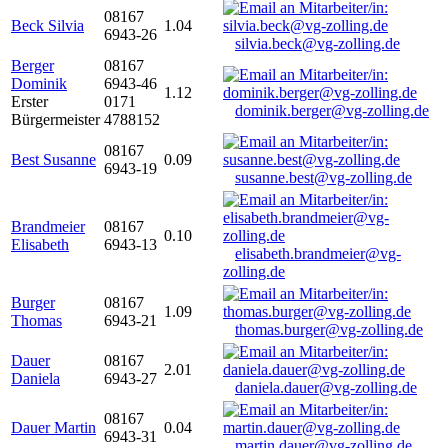
08167
Beck Silvia
1.04
6943-26
silvia.beck@vg-zolling.de
Berger
08167
Dominik
6943-46
1.12
Erster
0171
dominik.berger@vg-zolling.de
Bürgermeister
4788152
08167
Best Susanne
0.09
6943-19
susanne.best@vg-zolling.de
Brandmeier
08167
0.10
Elisabeth
6943-13
elisabeth.brandmeier@vg-
zolling.de
Burger
08167
1.09
Thomas
6943-21
thomas.burger@vg-zolling.de
Dauer
08167
2.01
Daniela
6943-27
daniela.dauer@vg-zolling.de
08167
Dauer Martin
0.04
6943-31
martin.dauer@vg-zolling.de