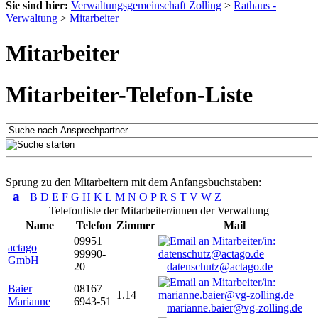
Sie sind hier:
Verwaltungsgemeinschaft Zolling
>
Rathaus -
Verwaltung
>
Mitarbeiter
Mitarbeiter
Mitarbeiter-Telefon-Liste
Sprung zu den Mitarbeitern mit dem Anfangsbuchstaben:
a
B
D
E
F
G
H
K
L
M
N
O
P
R
S
T
V
W
Z
Telefonliste der Mitarbeiter/innen der Verwaltung
Name
Telefon
Zimmer
Mail
09951
actago
99990-
GmbH
20
datenschutz@actago.de
Baier
08167
1.14
Marianne
6943-51
marianne.baier@vg-zolling.de