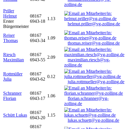
zolling.de
Priller
Helmut
08167
1.13
Erster
6943-18
helmut.priller@vg-zolling.de
Bürgermeister
Reiser
08167
1.09
Thomas
6943-34
thomas.reiser@vg-zolling.de
Riesch
08167
2.09
Maximilian
6943-55
maximilian.riesch@vg-
zolling.de
Rottmüller
08167
0.12
Julia
6943-62
julia.rottmueller@vg-zolling.de
Schranner
08167
1.06
Florian
6943-17
florian.schranner@vg-
zolling.de
08167
Schütt Lukas
1.15
6943-20
lukas.schuett@vg-zolling.de
08167