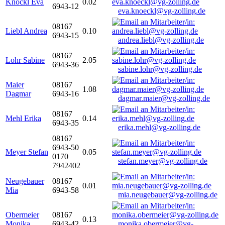
Knöckl Eva
0.02
6943-12
eva.knoeckl@vg-zolling.de
08167
Liebl Andrea
0.10
6943-15
andrea.liebl@vg-zolling.de
08167
Lohr Sabine
2.05
6943-36
sabine.lohr@vg-zolling.de
Maier
08167
1.08
Dagmar
6943-16
dagmar.maier@vg-zolling.de
08167
Mehl Erika
0.14
6943-35
erika.mehl@vg-zolling.de
08167
6943-50
Meyer Stefan
0.05
0170
stefan.meyer@vg-zolling.de
7942402
Neugebauer
08167
0.01
Mia
6943-58
mia.neugebauer@vg-zolling.de
Obermeier
08167
0.13
Monika
6943-42
monika.obermeier@vg-