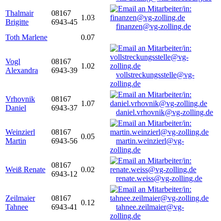
Thalmair
08167
1.03
Brigitte
6943-45
finanzen@vg-zolling.de
Toth Marlene
0.07
Vogl
08167
1.02
Alexandra
6943-39
vollstreckungsstelle@vg-
zolling.de
Vrhovnik
08167
1.07
Daniel
6943-37
daniel.vrhovnik@vg-zolling.de
Weinzierl
08167
0.05
Martin
6943-56
martin.weinzierl@vg-
zolling.de
08167
Weiß Renate
0.02
6943-12
renate.weiss@vg-zolling.de
Zeilmaier
08167
0.12
Tahnee
6943-41
tahnee.zeilmaier@vg-
zolling.de