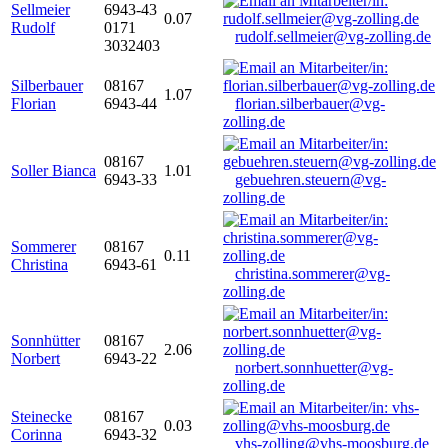
Sellmeier
6943-43
0.07
Rudolf
0171
rudolf.sellmeier@vg-zolling.de
3032403
Silberbauer
08167
1.07
Florian
6943-44
florian.silberbauer@vg-
zolling.de
08167
Soller Bianca
1.01
6943-33
gebuehren.steuern@vg-
zolling.de
Sommerer
08167
0.11
Christina
6943-61
christina.sommerer@vg-
zolling.de
Sonnhütter
08167
2.06
Norbert
6943-22
norbert.sonnhuetter@vg-
zolling.de
Steinecke
08167
0.03
Corinna
6943-32
vhs-zolling@vhs-moosburg.de