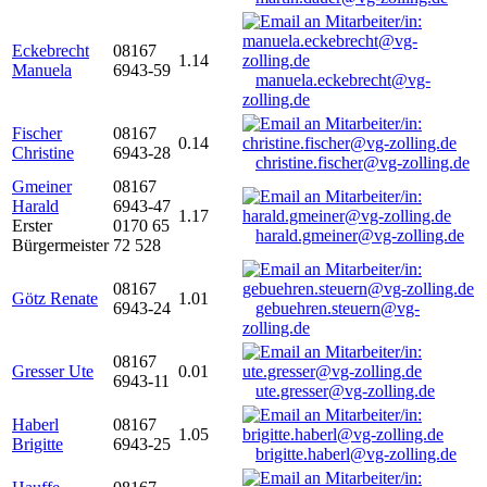
Eckebrecht
08167
1.14
Manuela
6943-59
manuela.eckebrecht@vg-
zolling.de
Fischer
08167
0.14
Christine
6943-28
christine.fischer@vg-zolling.de
Gmeiner
08167
Harald
6943-47
1.17
Erster
0170 65
harald.gmeiner@vg-zolling.de
Bürgermeister
72 528
08167
Götz Renate
1.01
6943-24
gebuehren.steuern@vg-
zolling.de
08167
Gresser Ute
0.01
6943-11
ute.gresser@vg-zolling.de
Haberl
08167
1.05
Brigitte
6943-25
brigitte.haberl@vg-zolling.de