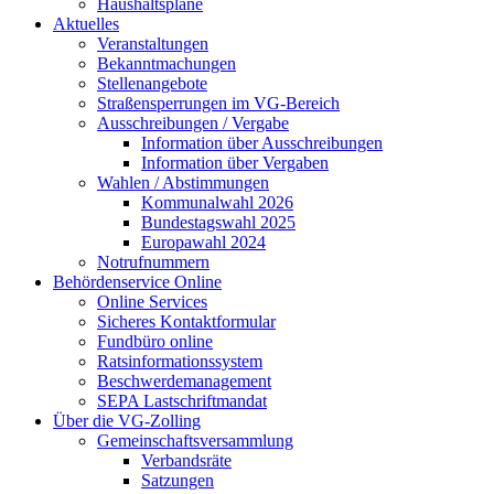
Haushaltspläne
Aktuelles
Veranstaltungen
Bekanntmachungen
Stellenangebote
Straßensperrungen im VG-Bereich
Ausschreibungen / Vergabe
Information über Ausschreibungen
Information über Vergaben
Wahlen / Abstimmungen
Kommunalwahl 2026
Bundestagswahl 2025
Europawahl 2024
Notrufnummern
Behördenservice Online
Online Services
Sicheres Kontaktformular
Fundbüro online
Ratsinformationssystem
Beschwerdemanagement
SEPA Lastschriftmandat
Über die VG-Zolling
Gemeinschaftsversammlung
Verbandsräte
Satzungen