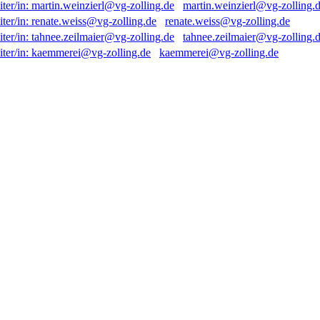
martin.weinzierl@vg-zolling.
renate.weiss@vg-zolling.de
tahnee.zeilmaier@vg-zolling.
kaemmerei@vg-zolling.de