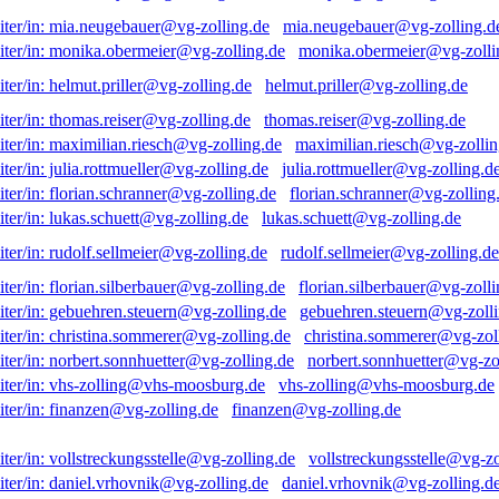
mia.neugebauer@vg-zolling.d
monika.obermeier@vg-zolli
helmut.priller@vg-zolling.de
thomas.reiser@vg-zolling.de
maximilian.riesch@vg-zollin
julia.rottmueller@vg-zolling.d
florian.schranner@vg-zolling
lukas.schuett@vg-zolling.de
rudolf.sellmeier@vg-zolling.de
florian.silberbauer@vg-zolli
gebuehren.steuern@vg-zolli
christina.sommerer@vg-zol
norbert.sonnhuetter@vg-zo
vhs-zolling@vhs-moosburg.de
finanzen@vg-zolling.de
vollstreckungsstelle@vg-zo
daniel.vrhovnik@vg-zolling.d