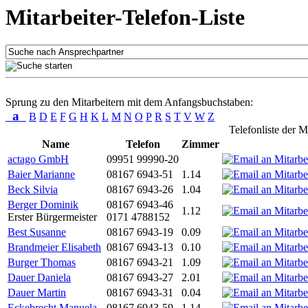
Mitarbeiter-Telefon-Liste
Sprung zu den Mitarbeitern mit dem Anfangsbuchstaben:
a
B
D
E
F
G
H
K
L
M
N
O
P
R
S
T
V
W
Z
Telefonliste der M
Name
Telefon
Zimmer
actago GmbH
09951 99990-20
Baier Marianne
08167 6943-51
1.14
Beck Silvia
08167 6943-26
1.04
Berger Dominik
08167 6943-46
1.12
Erster Bürgermeister
0171 4788152
Best Susanne
08167 6943-19
0.09
Brandmeier Elisabeth
08167 6943-13
0.10
Burger Thomas
08167 6943-21
1.09
Dauer Daniela
08167 6943-27
2.01
Dauer Martin
08167 6943-31
0.04
Eckebrecht Manuela
08167 6943-59
1.14