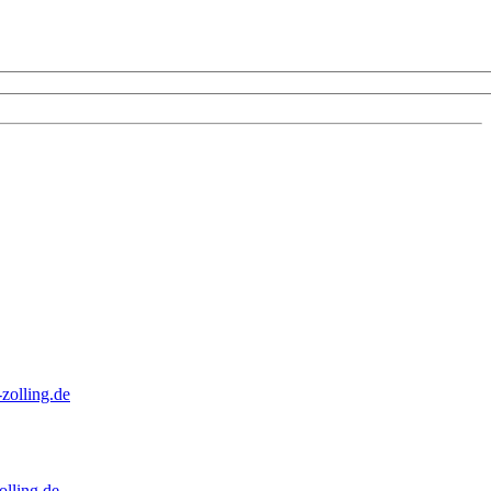
zolling.de
lling.de