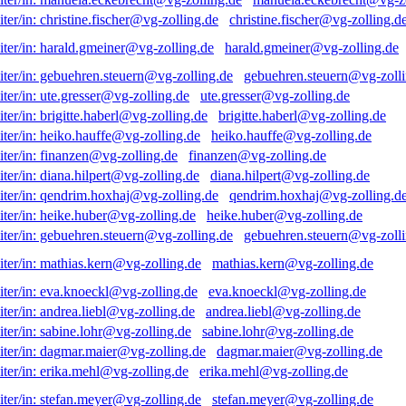
christine.fischer@vg-zolling.d
harald.gmeiner@vg-zolling.de
gebuehren.steuern@vg-zolli
ute.gresser@vg-zolling.de
brigitte.haberl@vg-zolling.de
heiko.hauffe@vg-zolling.de
finanzen@vg-zolling.de
diana.hilpert@vg-zolling.de
qendrim.hoxhaj@vg-zolling.d
heike.huber@vg-zolling.de
gebuehren.steuern@vg-zolli
mathias.kern@vg-zolling.de
eva.knoeckl@vg-zolling.de
andrea.liebl@vg-zolling.de
sabine.lohr@vg-zolling.de
dagmar.maier@vg-zolling.de
erika.mehl@vg-zolling.de
stefan.meyer@vg-zolling.de