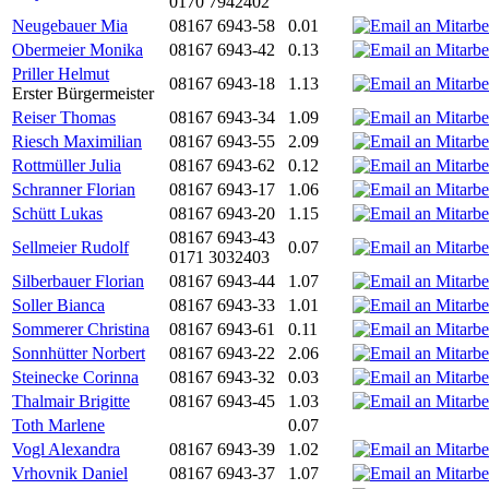
0170 7942402
Neugebauer Mia
08167 6943-58
0.01
Obermeier Monika
08167 6943-42
0.13
Priller Helmut
08167 6943-18
1.13
Erster Bürgermeister
Reiser Thomas
08167 6943-34
1.09
Riesch Maximilian
08167 6943-55
2.09
Rottmüller Julia
08167 6943-62
0.12
Schranner Florian
08167 6943-17
1.06
Schütt Lukas
08167 6943-20
1.15
08167 6943-43
Sellmeier Rudolf
0.07
0171 3032403
Silberbauer Florian
08167 6943-44
1.07
Soller Bianca
08167 6943-33
1.01
Sommerer Christina
08167 6943-61
0.11
Sonnhütter Norbert
08167 6943-22
2.06
Steinecke Corinna
08167 6943-32
0.03
Thalmair Brigitte
08167 6943-45
1.03
Toth Marlene
0.07
Vogl Alexandra
08167 6943-39
1.02
Vrhovnik Daniel
08167 6943-37
1.07