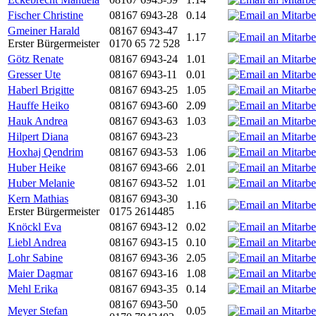
Fischer Christine
08167 6943-28
0.14
Gmeiner Harald
08167 6943-47
1.17
Erster Bürgermeister
0170 65 72 528
Götz Renate
08167 6943-24
1.01
Gresser Ute
08167 6943-11
0.01
Haberl Brigitte
08167 6943-25
1.05
Hauffe Heiko
08167 6943-60
2.09
Hauk Andrea
08167 6943-63
1.03
Hilpert Diana
08167 6943-23
Hoxhaj Qendrim
08167 6943-53
1.06
Huber Heike
08167 6943-66
2.01
Huber Melanie
08167 6943-52
1.01
Kern Mathias
08167 6943-30
1.16
Erster Bürgermeister
0175 2614485
Knöckl Eva
08167 6943-12
0.02
Liebl Andrea
08167 6943-15
0.10
Lohr Sabine
08167 6943-36
2.05
Maier Dagmar
08167 6943-16
1.08
Mehl Erika
08167 6943-35
0.14
08167 6943-50
Meyer Stefan
0.05