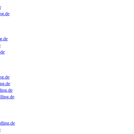
e
ng.de
g.de
e
.de
ng.de
ng.de
ling.de
lling.de
lling.de
e