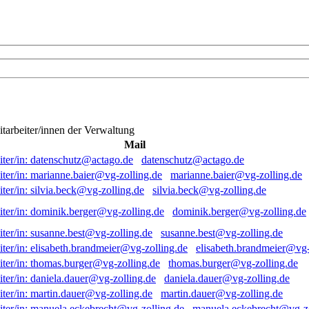
itarbeiter/innen der Verwaltung
Mail
datenschutz@actago.de
marianne.baier@vg-zolling.de
silvia.beck@vg-zolling.de
dominik.berger@vg-zolling.de
susanne.best@vg-zolling.de
elisabeth.brandmeier@vg-
thomas.burger@vg-zolling.de
daniela.dauer@vg-zolling.de
martin.dauer@vg-zolling.de
manuela.eckebrecht@vg-zo