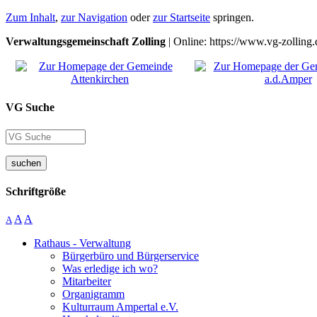
Zum Inhalt
,
zur Navigation
oder
zur Startseite
springen.
Verwaltungsgemeinschaft Zolling
| Online: https://www.vg-zolling.
VG Suche
suchen
Schriftgröße
A
A
A
Rathaus - Verwaltung
Bürgerbüro und Bürgerservice
Was erledige ich wo?
Mitarbeiter
Organigramm
Kulturraum Ampertal e.V.