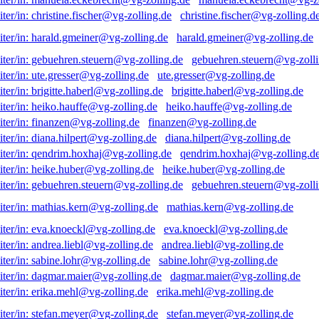
christine.fischer@vg-zolling.d
harald.gmeiner@vg-zolling.de
gebuehren.steuern@vg-zolli
ute.gresser@vg-zolling.de
brigitte.haberl@vg-zolling.de
heiko.hauffe@vg-zolling.de
finanzen@vg-zolling.de
diana.hilpert@vg-zolling.de
qendrim.hoxhaj@vg-zolling.d
heike.huber@vg-zolling.de
gebuehren.steuern@vg-zolli
mathias.kern@vg-zolling.de
eva.knoeckl@vg-zolling.de
andrea.liebl@vg-zolling.de
sabine.lohr@vg-zolling.de
dagmar.maier@vg-zolling.de
erika.mehl@vg-zolling.de
stefan.meyer@vg-zolling.de