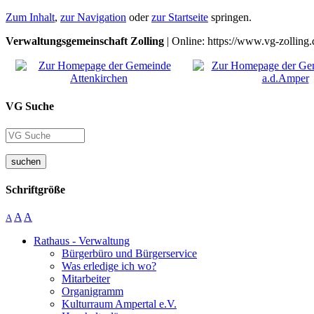
Zum Inhalt
,
zur Navigation
oder
zur Startseite
springen.
Verwaltungsgemeinschaft Zolling
| Online: https://www.vg-zolling.
VG Suche
suchen
Schriftgröße
A
A
A
Rathaus - Verwaltung
Bürgerbüro und Bürgerservice
Was erledige ich wo?
Mitarbeiter
Organigramm
Kulturraum Ampertal e.V.