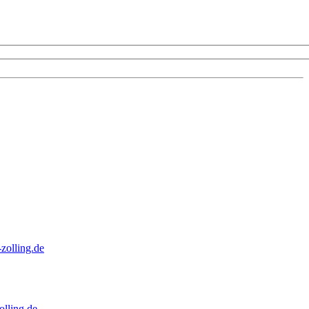
zolling.de
lling.de