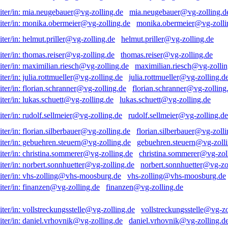
mia.neugebauer@vg-zolling.d
monika.obermeier@vg-zolli
helmut.priller@vg-zolling.de
thomas.reiser@vg-zolling.de
maximilian.riesch@vg-zollin
julia.rottmueller@vg-zolling.d
florian.schranner@vg-zolling
lukas.schuett@vg-zolling.de
rudolf.sellmeier@vg-zolling.de
florian.silberbauer@vg-zolli
gebuehren.steuern@vg-zolli
christina.sommerer@vg-zol
norbert.sonnhuetter@vg-zo
vhs-zolling@vhs-moosburg.de
finanzen@vg-zolling.de
vollstreckungsstelle@vg-zo
daniel.vrhovnik@vg-zolling.d