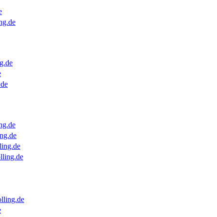
e
ng.de
g.de
e
.de
ng.de
ng.de
ling.de
lling.de
lling.de
e