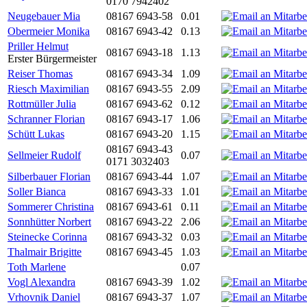
0170 7942402
Neugebauer Mia
08167 6943-58
0.01
Obermeier Monika
08167 6943-42
0.13
Priller Helmut
08167 6943-18
1.13
Erster Bürgermeister
Reiser Thomas
08167 6943-34
1.09
Riesch Maximilian
08167 6943-55
2.09
Rottmüller Julia
08167 6943-62
0.12
Schranner Florian
08167 6943-17
1.06
Schütt Lukas
08167 6943-20
1.15
08167 6943-43
Sellmeier Rudolf
0.07
0171 3032403
Silberbauer Florian
08167 6943-44
1.07
Soller Bianca
08167 6943-33
1.01
Sommerer Christina
08167 6943-61
0.11
Sonnhütter Norbert
08167 6943-22
2.06
Steinecke Corinna
08167 6943-32
0.03
Thalmair Brigitte
08167 6943-45
1.03
Toth Marlene
0.07
Vogl Alexandra
08167 6943-39
1.02
Vrhovnik Daniel
08167 6943-37
1.07