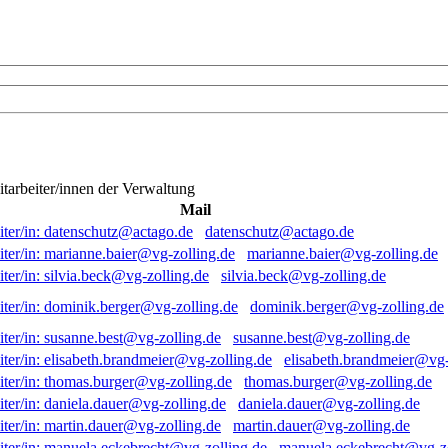
itarbeiter/innen der Verwaltung
Mail
datenschutz@actago.de
marianne.baier@vg-zolling.de
silvia.beck@vg-zolling.de
dominik.berger@vg-zolling.de
susanne.best@vg-zolling.de
elisabeth.brandmeier@vg-
thomas.burger@vg-zolling.de
daniela.dauer@vg-zolling.de
martin.dauer@vg-zolling.de
manuela.eckebrecht@vg-zo