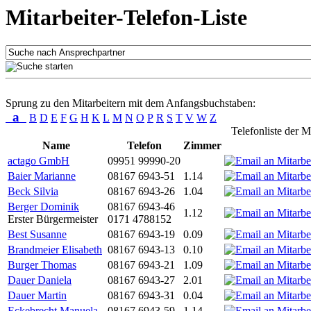
Mitarbeiter-Telefon-Liste
Sprung zu den Mitarbeitern mit dem Anfangsbuchstaben:
a
B
D
E
F
G
H
K
L
M
N
O
P
R
S
T
V
W
Z
Telefonliste der M
Name
Telefon
Zimmer
actago GmbH
09951 99990-20
Baier Marianne
08167 6943-51
1.14
Beck Silvia
08167 6943-26
1.04
Berger Dominik
08167 6943-46
1.12
Erster Bürgermeister
0171 4788152
Best Susanne
08167 6943-19
0.09
Brandmeier Elisabeth
08167 6943-13
0.10
Burger Thomas
08167 6943-21
1.09
Dauer Daniela
08167 6943-27
2.01
Dauer Martin
08167 6943-31
0.04
Eckebrecht Manuela
08167 6943-59
1.14