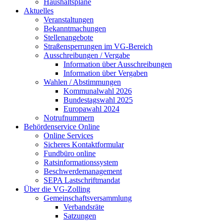
Haushaltspläne
Aktuelles
Veranstaltungen
Bekanntmachungen
Stellenangebote
Straßensperrungen im VG-Bereich
Ausschreibungen / Vergabe
Information über Ausschreibungen
Information über Vergaben
Wahlen / Abstimmungen
Kommunalwahl 2026
Bundestagswahl 2025
Europawahl 2024
Notrufnummern
Behördenservice Online
Online Services
Sicheres Kontaktformular
Fundbüro online
Ratsinformationssystem
Beschwerdemanagement
SEPA Lastschriftmandat
Über die VG-Zolling
Gemeinschaftsversammlung
Verbandsräte
Satzungen