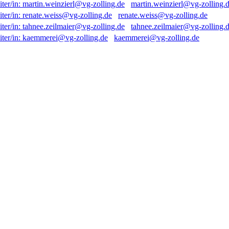
martin.weinzierl@vg-zolling.
renate.weiss@vg-zolling.de
tahnee.zeilmaier@vg-zolling.
kaemmerei@vg-zolling.de