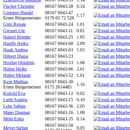
Fischer Christine
08167 6943-28
0.14
Gmeiner Harald
08167 6943-47
1.17
Erster Bürgermeister
0170 65 72 528
Götz Renate
08167 6943-24
1.01
Gresser Ute
08167 6943-11
0.01
Haberl Brigitte
08167 6943-25
1.05
Hauffe Heiko
08167 6943-60
2.09
Hauk Andrea
08167 6943-63
1.03
Hilpert Diana
08167 6943-23
Hoxhaj Qendrim
08167 6943-53
1.06
Huber Heike
08167 6943-66
2.01
Huber Melanie
08167 6943-52
1.01
Kern Mathias
08167 6943-30
1.16
Erster Bürgermeister
0175 2614485
Knöckl Eva
08167 6943-12
0.02
Liebl Andrea
08167 6943-15
0.10
Lohr Sabine
08167 6943-36
2.05
Maier Dagmar
08167 6943-16
1.08
Mehl Erika
08167 6943-35
0.14
08167 6943-50
Meyer Stefan
0.05