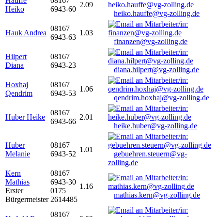
Hauffe
08167
2.09
Heiko
6943-60
heiko.hauffe@vg-zolling.de
08167
Hauk Andrea
1.03
6943-63
finanzen@vg-zolling.de
Hilpert
08167
Diana
6943-23
diana.hilpert@vg-zolling.de
Hoxhaj
08167
1.06
Qendrim
6943-53
qendrim.hoxhaj@vg-zolling.de
08167
Huber Heike
2.01
6943-66
heike.huber@vg-zolling.de
Huber
08167
1.01
Melanie
6943-52
gebuehren.steuern@vg-
zolling.de
Kern
08167
Mathias
6943-30
1.16
Erster
0175
mathias.kern@vg-zolling.de
Bürgermeister
2614485
08167