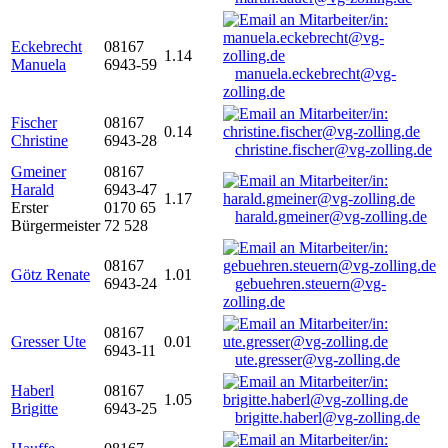
Eckebrecht
08167
1.14
Manuela
6943-59
manuela.eckebrecht@vg-
zolling.de
Fischer
08167
0.14
Christine
6943-28
christine.fischer@vg-zolling.de
Gmeiner
08167
Harald
6943-47
1.17
Erster
0170 65
harald.gmeiner@vg-zolling.de
Bürgermeister
72 528
08167
Götz Renate
1.01
6943-24
gebuehren.steuern@vg-
zolling.de
08167
Gresser Ute
0.01
6943-11
ute.gresser@vg-zolling.de
Haberl
08167
1.05
Brigitte
6943-25
brigitte.haberl@vg-zolling.de