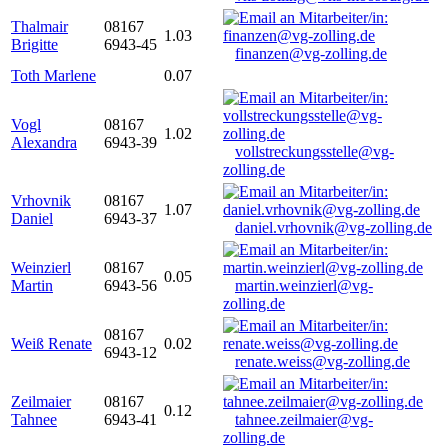
Thalmair
08167
1.03
Brigitte
6943-45
finanzen@vg-zolling.de
Toth Marlene
0.07
Vogl
08167
1.02
Alexandra
6943-39
vollstreckungsstelle@vg-
zolling.de
Vrhovnik
08167
1.07
Daniel
6943-37
daniel.vrhovnik@vg-zolling.de
Weinzierl
08167
0.05
Martin
6943-56
martin.weinzierl@vg-
zolling.de
08167
Weiß Renate
0.02
6943-12
renate.weiss@vg-zolling.de
Zeilmaier
08167
0.12
Tahnee
6943-41
tahnee.zeilmaier@vg-
zolling.de