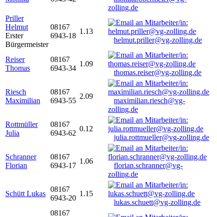
zolling.de
Priller
Helmut
08167
1.13
Erster
6943-18
helmut.priller@vg-zolling.de
Bürgermeister
Reiser
08167
1.09
Thomas
6943-34
thomas.reiser@vg-zolling.de
Riesch
08167
2.09
Maximilian
6943-55
maximilian.riesch@vg-
zolling.de
Rottmüller
08167
0.12
Julia
6943-62
julia.rottmueller@vg-zolling.de
Schranner
08167
1.06
Florian
6943-17
florian.schranner@vg-
zolling.de
08167
Schütt Lukas
1.15
6943-20
lukas.schuett@vg-zolling.de
08167