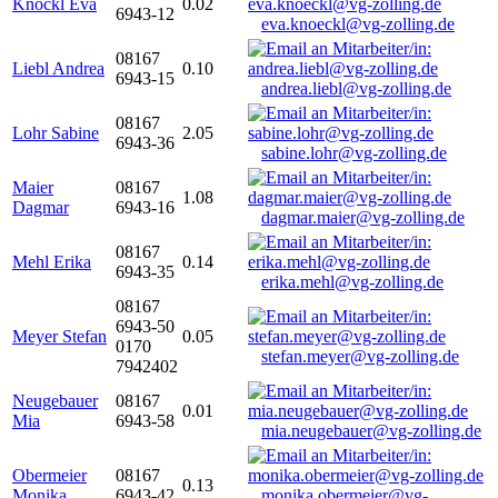
Knöckl Eva
0.02
6943-12
eva.knoeckl@vg-zolling.de
08167
Liebl Andrea
0.10
6943-15
andrea.liebl@vg-zolling.de
08167
Lohr Sabine
2.05
6943-36
sabine.lohr@vg-zolling.de
Maier
08167
1.08
Dagmar
6943-16
dagmar.maier@vg-zolling.de
08167
Mehl Erika
0.14
6943-35
erika.mehl@vg-zolling.de
08167
6943-50
Meyer Stefan
0.05
0170
stefan.meyer@vg-zolling.de
7942402
Neugebauer
08167
0.01
Mia
6943-58
mia.neugebauer@vg-zolling.de
Obermeier
08167
0.13
Monika
6943-42
monika.obermeier@vg-