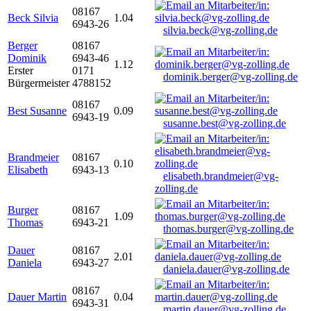
08167
Beck Silvia
1.04
6943-26
silvia.beck@vg-zolling.de
Berger
08167
Dominik
6943-46
1.12
Erster
0171
dominik.berger@vg-zolling.de
Bürgermeister
4788152
08167
Best Susanne
0.09
6943-19
susanne.best@vg-zolling.de
Brandmeier
08167
0.10
Elisabeth
6943-13
elisabeth.brandmeier@vg-
zolling.de
Burger
08167
1.09
Thomas
6943-21
thomas.burger@vg-zolling.de
Dauer
08167
2.01
Daniela
6943-27
daniela.dauer@vg-zolling.de
08167
Dauer Martin
0.04
6943-31
martin.dauer@vg-zolling.de