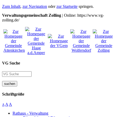
Zum Inhalt
,
zur Navigation
oder
zur Startseite
springen.
Verwaltungsgemeinschaft Zolling
| Online: https://www.vg-
zolling.de/
VG Suche
suchen
Schriftgröße
A
A
A
Rathaus - Verwaltung