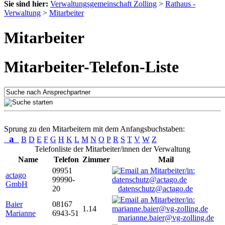
Sie sind hier:
Verwaltungsgemeinschaft Zolling
>
Rathaus -
Verwaltung
>
Mitarbeiter
Mitarbeiter
Mitarbeiter-Telefon-Liste
Sprung zu den Mitarbeitern mit dem Anfangsbuchstaben:
a
B
D
E
F
G
H
K
L
M
N
O
P
R
S
T
V
W
Z
Telefonliste der Mitarbeiter/innen der Verwaltung
Name
Telefon
Zimmer
Mail
09951
actago
99990-
GmbH
20
datenschutz@actago.de
Baier
08167
1.14
Marianne
6943-51
marianne.baier@vg-zolling.de