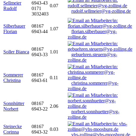
Sellmeier
6943-43
0.07
Rudolf
0171
rudolf.sellmeier@vg-zolling.de
3032403
Silberbauer
08167
1.07
Florian
6943-44
florian.silberbauer@vg-
zolling.de
08167
Soller Bianca
1.01
6943-33
gebuehren.steuern@vg-
zolling.de
Sommerer
08167
0.11
Christina
6943-61
christina.sommerer@vg-
zolling.de
Sonnhütter
08167
2.06
Norbert
6943-22
norbert.sonnhuetter@vg-
zolling.de
Steinecke
08167
0.03
Corinna
6943-32
vhs-zolling@vhs-moosburg.de