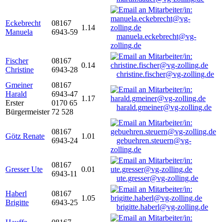
Eckebrecht
08167
1.14
Manuela
6943-59
manuela.eckebrecht@vg-
zolling.de
Fischer
08167
0.14
Christine
6943-28
christine.fischer@vg-zolling.de
Gmeiner
08167
Harald
6943-47
1.17
Erster
0170 65
harald.gmeiner@vg-zolling.de
Bürgermeister
72 528
08167
Götz Renate
1.01
6943-24
gebuehren.steuern@vg-
zolling.de
08167
Gresser Ute
0.01
6943-11
ute.gresser@vg-zolling.de
Haberl
08167
1.05
Brigitte
6943-25
brigitte.haberl@vg-zolling.de