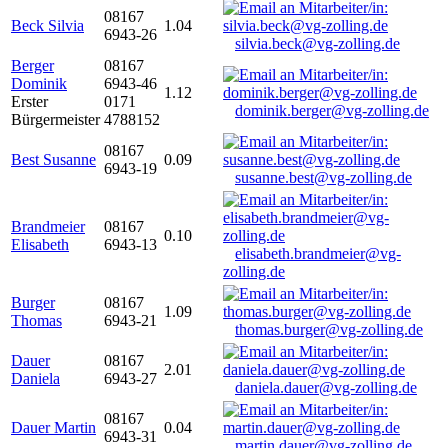
08167
Beck Silvia
1.04
6943-26
silvia.beck@vg-zolling.de
Berger
08167
Dominik
6943-46
1.12
Erster
0171
dominik.berger@vg-zolling.de
Bürgermeister
4788152
08167
Best Susanne
0.09
6943-19
susanne.best@vg-zolling.de
Brandmeier
08167
0.10
Elisabeth
6943-13
elisabeth.brandmeier@vg-
zolling.de
Burger
08167
1.09
Thomas
6943-21
thomas.burger@vg-zolling.de
Dauer
08167
2.01
Daniela
6943-27
daniela.dauer@vg-zolling.de
08167
Dauer Martin
0.04
6943-31
martin.dauer@vg-zolling.de