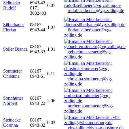
Sellmeier
6943-43
0.07
Rudolf
0171
rudolf.sellmeier@vg-zolling.de
3032403
Silberbauer
08167
1.07
Florian
6943-44
florian.silberbauer@vg-
zolling.de
08167
Soller Bianca
1.01
6943-33
gebuehren.steuern@vg-
zolling.de
Sommerer
08167
0.11
Christina
6943-61
christina.sommerer@vg-
zolling.de
Sonnhütter
08167
2.06
Norbert
6943-22
norbert.sonnhuetter@vg-
zolling.de
Steinecke
08167
0.03
Corinna
6943-32
vhs-zolling@vhs-moosburg.de