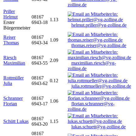
zolling.de
Priller
Helmut
08167
1.13
Erster
6943-18
helmut.priller@vg-zolling.de
Bürgermeister
Reiser
08167
1.09
Thomas
6943-34
thomas.reiser@vg-zolling.de
Riesch
08167
2.09
Maximilian
6943-55
maximilian.riesch@vg-
zolling.de
Rottmüller
08167
0.12
Julia
6943-62
julia.rottmueller@vg-zolling.de
Schranner
08167
1.06
Florian
6943-17
florian.schranner@vg-
zolling.de
08167
Schütt Lukas
1.15
6943-20
lukas.schuett@vg-zolling.de
08167