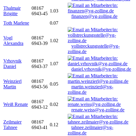
Thalmair
08167
1.03
Brigitte
6943-45
finanzen@vg-zolling.de
Toth Marlene
0.07
Vogl
08167
1.02
Alexandra
6943-39
vollstreckungsstelle@vg-
zolling.de
Vrhovnik
08167
1.07
Daniel
6943-37
daniel.vrhovnik@vg-zolling.de
Weinzierl
08167
0.05
Martin
6943-56
martin.weinzierl@vg-
zolling.de
08167
Weiß Renate
0.02
6943-12
renate.weiss@vg-zolling.de
Zeilmaier
08167
0.12
Tahnee
6943-41
tahnee.zeilmaier@vg-
zolling.de