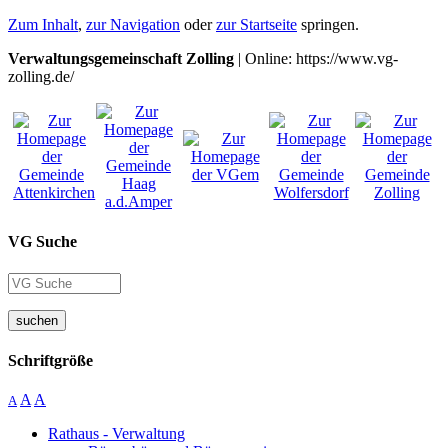
Zum Inhalt
,
zur Navigation
oder
zur Startseite
springen.
Verwaltungsgemeinschaft Zolling
| Online: https://www.vg-
zolling.de/
VG Suche
suchen
Schriftgröße
A
A
A
Rathaus - Verwaltung