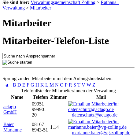
Sie sind hier:
Verwaltungsgemeinschaft Zolling
>
Rathaus -
Verwaltung
>
Mitarbeiter
Mitarbeiter
Mitarbeiter-Telefon-Liste
Sprung zu den Mitarbeitern mit dem Anfangsbuchstaben:
a
B
D
E
F
G
H
K
L
M
N
O
P
R
S
T
V
W
Z
Telefonliste der Mitarbeiter/innen der Verwaltung
Name
Telefon
Zimmer
Mail
09951
actago
99990-
GmbH
20
datenschutz@actago.de
Baier
08167
1.14
Marianne
6943-51
marianne.baier@vg-zolling.de