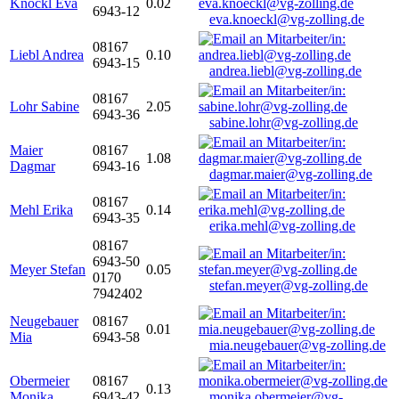
Knöckl Eva
0.02
6943-12
eva.knoeckl@vg-zolling.de
08167
Liebl Andrea
0.10
6943-15
andrea.liebl@vg-zolling.de
08167
Lohr Sabine
2.05
6943-36
sabine.lohr@vg-zolling.de
Maier
08167
1.08
Dagmar
6943-16
dagmar.maier@vg-zolling.de
08167
Mehl Erika
0.14
6943-35
erika.mehl@vg-zolling.de
08167
6943-50
Meyer Stefan
0.05
0170
stefan.meyer@vg-zolling.de
7942402
Neugebauer
08167
0.01
Mia
6943-58
mia.neugebauer@vg-zolling.de
Obermeier
08167
0.13
Monika
6943-42
monika.obermeier@vg-