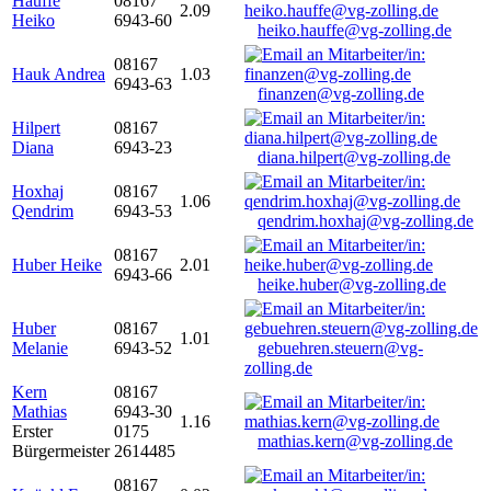
Hauffe
08167
2.09
Heiko
6943-60
heiko.hauffe@vg-zolling.de
08167
Hauk Andrea
1.03
6943-63
finanzen@vg-zolling.de
Hilpert
08167
Diana
6943-23
diana.hilpert@vg-zolling.de
Hoxhaj
08167
1.06
Qendrim
6943-53
qendrim.hoxhaj@vg-zolling.de
08167
Huber Heike
2.01
6943-66
heike.huber@vg-zolling.de
Huber
08167
1.01
Melanie
6943-52
gebuehren.steuern@vg-
zolling.de
Kern
08167
Mathias
6943-30
1.16
Erster
0175
mathias.kern@vg-zolling.de
Bürgermeister
2614485
08167