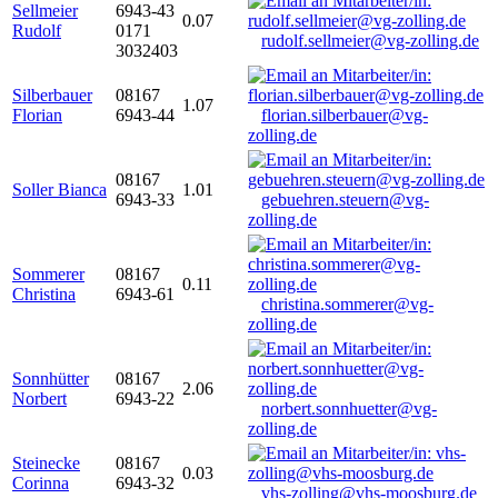
Sellmeier
6943-43
0.07
Rudolf
0171
rudolf.sellmeier@vg-zolling.de
3032403
Silberbauer
08167
1.07
Florian
6943-44
florian.silberbauer@vg-
zolling.de
08167
Soller Bianca
1.01
6943-33
gebuehren.steuern@vg-
zolling.de
Sommerer
08167
0.11
Christina
6943-61
christina.sommerer@vg-
zolling.de
Sonnhütter
08167
2.06
Norbert
6943-22
norbert.sonnhuetter@vg-
zolling.de
Steinecke
08167
0.03
Corinna
6943-32
vhs-zolling@vhs-moosburg.de