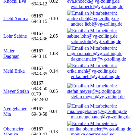
Knöckl Eva
0.02
6943-12
eva.knoeckl@vg-zolling.de
08167
Liebl Andrea
0.10
6943-15
andrea.liebl@vg-zolling.de
08167
Lohr Sabine
2.05
6943-36
sabine.lohr@vg-zolling.de
Maier
08167
1.08
Dagmar
6943-16
dagmar.maier@vg-zolling.de
08167
Mehl Erika
0.14
6943-35
erika.mehl@vg-zolling.de
08167
6943-50
Meyer Stefan
0.05
0170
stefan.meyer@vg-zolling.de
7942402
Neugebauer
08167
0.01
Mia
6943-58
mia.neugebauer@vg-zolling.de
Obermeier
08167
0.13
Monika
6943-42
monika.obermeier@vg-