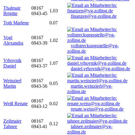
Thalmair
08167
1.03
Brigitte
6943-45
finanzen@vg-zolling.de
Toth Marlene
0.07
Vogl
08167
1.02
Alexandra
6943-39
vollstreckungsstelle@vg-
zolling.de
Vrhovnik
08167
1.07
Daniel
6943-37
daniel.vrhovnik@vg-zolling.de
Weinzierl
08167
0.05
Martin
6943-56
martin.weinzierl@vg-
zolling.de
08167
Weiß Renate
0.02
6943-12
renate.weiss@vg-zolling.de
Zeilmaier
08167
0.12
Tahnee
6943-41
tahnee.zeilmaier@vg-
zolling.de