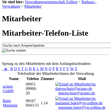
Sie sind hier:
Verwaltungsgemeinschaft Zolling
>
Rathaus -
Verwaltung
>
Mitarbeiter
Mitarbeiter
Mitarbeiter-Telefon-Liste
Sprung zu den Mitarbeitern mit dem Anfangsbuchstaben:
a
B
D
E
F
G
H
K
L
M
N
O
P
R
S
T
V
W
Z
Telefonliste der Mitarbeiter/innen der Verwaltung
Name
Telefon
Zimmer
Mail
09951
actago
99990-
GmbH
20
datenschutz@actago.de
Baier
08167
1.14
Marianne
6943-51
marianne.baier@vg-zolling.de