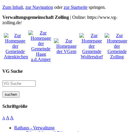
Zum Inhalt
,
zur Navigation
oder
zur Startseite
springen.
Verwaltungsgemeinschaft Zolling
| Online: https://www.vg-
zolling.de/
VG Suche
suchen
Schriftgröße
A
A
A
Rathaus - Verwaltung