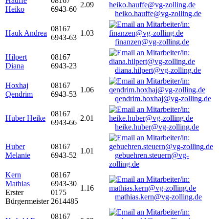
Hauffe
08167
2.09
Heiko
6943-60
heiko.hauffe@vg-zolling.de
08167
Hauk Andrea
1.03
6943-63
finanzen@vg-zolling.de
Hilpert
08167
Diana
6943-23
diana.hilpert@vg-zolling.de
Hoxhaj
08167
1.06
Qendrim
6943-53
qendrim.hoxhaj@vg-zolling.de
08167
Huber Heike
2.01
6943-66
heike.huber@vg-zolling.de
Huber
08167
1.01
Melanie
6943-52
gebuehren.steuern@vg-
zolling.de
Kern
08167
Mathias
6943-30
1.16
Erster
0175
mathias.kern@vg-zolling.de
Bürgermeister
2614485
08167