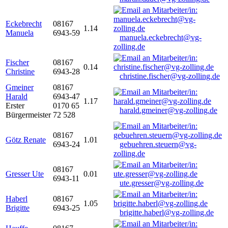
Eckebrecht
08167
1.14
Manuela
6943-59
manuela.eckebrecht@vg-
zolling.de
Fischer
08167
0.14
Christine
6943-28
christine.fischer@vg-zolling.de
Gmeiner
08167
Harald
6943-47
1.17
Erster
0170 65
harald.gmeiner@vg-zolling.de
Bürgermeister
72 528
08167
Götz Renate
1.01
6943-24
gebuehren.steuern@vg-
zolling.de
08167
Gresser Ute
0.01
6943-11
ute.gresser@vg-zolling.de
Haberl
08167
1.05
Brigitte
6943-25
brigitte.haberl@vg-zolling.de