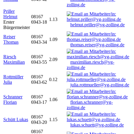
zolling.de
Priller
Helmut
08167
1.13
Erster
6943-18
helmut.priller@vg-zolling.de
Bürgermeister
Reiser
08167
1.09
Thomas
6943-34
thomas.reiser@vg-zolling.de
Riesch
08167
2.09
Maximilian
6943-55
maximilian.riesch@vg-
zolling.de
Rottmüller
08167
0.12
Julia
6943-62
julia.rottmueller@vg-zolling.de
Schranner
08167
1.06
Florian
6943-17
florian.schranner@vg-
zolling.de
08167
Schütt Lukas
1.15
6943-20
lukas.schuett@vg-zolling.de
08167