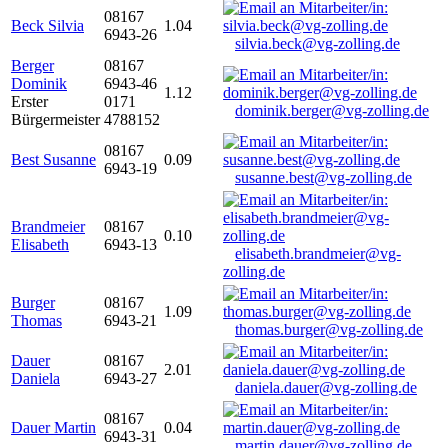
08167
Beck Silvia
1.04
6943-26
silvia.beck@vg-zolling.de
Berger
08167
Dominik
6943-46
1.12
Erster
0171
dominik.berger@vg-zolling.de
Bürgermeister
4788152
08167
Best Susanne
0.09
6943-19
susanne.best@vg-zolling.de
Brandmeier
08167
0.10
Elisabeth
6943-13
elisabeth.brandmeier@vg-
zolling.de
Burger
08167
1.09
Thomas
6943-21
thomas.burger@vg-zolling.de
Dauer
08167
2.01
Daniela
6943-27
daniela.dauer@vg-zolling.de
08167
Dauer Martin
0.04
6943-31
martin.dauer@vg-zolling.de