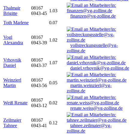
Thalmair
08167
1.03
Brigitte
6943-45
finanzen@vg-zolling.de
Toth Marlene
0.07
Vogl
08167
1.02
Alexandra
6943-39
vollstreckungsstelle@vg-
zolling.de
Vrhovnik
08167
1.07
Daniel
6943-37
daniel.vrhovnik@vg-zolling.de
Weinzierl
08167
0.05
Martin
6943-56
martin.weinzierl@vg-
zolling.de
08167
Weiß Renate
0.02
6943-12
renate.weiss@vg-zolling.de
Zeilmaier
08167
0.12
Tahnee
6943-41
tahnee.zeilmaier@vg-
zolling.de