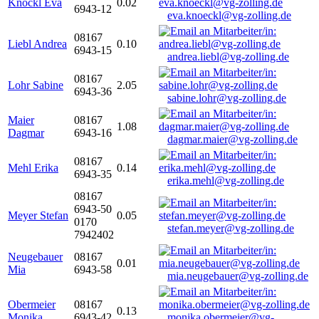
Knöckl Eva
0.02
6943-12
eva.knoeckl@vg-zolling.de
08167
Liebl Andrea
0.10
6943-15
andrea.liebl@vg-zolling.de
08167
Lohr Sabine
2.05
6943-36
sabine.lohr@vg-zolling.de
Maier
08167
1.08
Dagmar
6943-16
dagmar.maier@vg-zolling.de
08167
Mehl Erika
0.14
6943-35
erika.mehl@vg-zolling.de
08167
6943-50
Meyer Stefan
0.05
0170
stefan.meyer@vg-zolling.de
7942402
Neugebauer
08167
0.01
Mia
6943-58
mia.neugebauer@vg-zolling.de
Obermeier
08167
0.13
Monika
6943-42
monika.obermeier@vg-