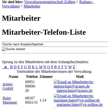
Sie sind hier:
Verwaltungsgemeinschaft Zolling
>
Rathaus -
Verwaltung
>
Mitarbeiter
Mitarbeiter
Mitarbeiter-Telefon-Liste
Sprung zu den Mitarbeitern mit dem Anfangsbuchstaben:
a
B
D
E
F
G
H
K
L
M
N
O
P
R
S
T
V
W
Z
Telefonliste der Mitarbeiter/innen der Verwaltung
Name
Telefon
Zimmer
Mail
09951
actago
99990-
GmbH
20
datenschutz@actago.de
Baier
08167
1.14
Marianne
6943-51
marianne.baier@vg-zolling.de