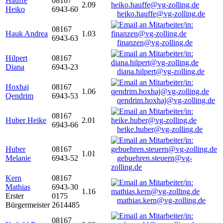
Hauffe
08167
2.09
Heiko
6943-60
heiko.hauffe@vg-zolling.de
08167
Hauk Andrea
1.03
6943-63
finanzen@vg-zolling.de
Hilpert
08167
Diana
6943-23
diana.hilpert@vg-zolling.de
Hoxhaj
08167
1.06
Qendrim
6943-53
qendrim.hoxhaj@vg-zolling.de
08167
Huber Heike
2.01
6943-66
heike.huber@vg-zolling.de
Huber
08167
1.01
Melanie
6943-52
gebuehren.steuern@vg-
zolling.de
Kern
08167
Mathias
6943-30
1.16
Erster
0175
mathias.kern@vg-zolling.de
Bürgermeister
2614485
08167