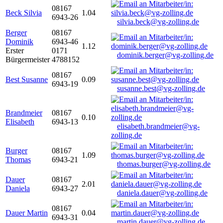
08167
Beck Silvia
1.04
6943-26
silvia.beck@vg-zolling.de
Berger
08167
Dominik
6943-46
1.12
Erster
0171
dominik.berger@vg-zolling.de
Bürgermeister
4788152
08167
Best Susanne
0.09
6943-19
susanne.best@vg-zolling.de
Brandmeier
08167
0.10
Elisabeth
6943-13
elisabeth.brandmeier@vg-
zolling.de
Burger
08167
1.09
Thomas
6943-21
thomas.burger@vg-zolling.de
Dauer
08167
2.01
Daniela
6943-27
daniela.dauer@vg-zolling.de
08167
Dauer Martin
0.04
6943-31
martin.dauer@vg-zolling.de