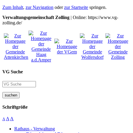
Zum Inhalt
,
zur Navigation
oder
zur Startseite
springen.
Verwaltungsgemeinschaft Zolling
| Online: https://www.vg-
zolling.de/
VG Suche
suchen
Schriftgröße
A
A
A
Rathaus - Verwaltung