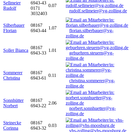
Sellmeier
6943-43
0.07
Rudolf
0171
rudolf.sellmeier@vg-zolling.de
3032403
Silberbauer
08167
1.07
Florian
6943-44
florian.silberbauer@vg-
zolling.de
08167
Soller Bianca
1.01
6943-33
gebuehren.steuern@vg-
zolling.de
Sommerer
08167
0.11
Christina
6943-61
christina.sommerer@vg-
zolling.de
Sonnhütter
08167
2.06
Norbert
6943-22
norbert.sonnhuetter@vg-
zolling.de
Steinecke
08167
0.03
Corinna
6943-32
vhs-zolling@vhs-moosburg.de