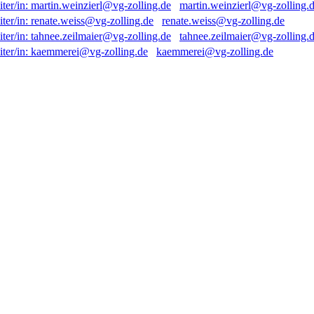
martin.weinzierl@vg-zolling.
renate.weiss@vg-zolling.de
tahnee.zeilmaier@vg-zolling.
kaemmerei@vg-zolling.de