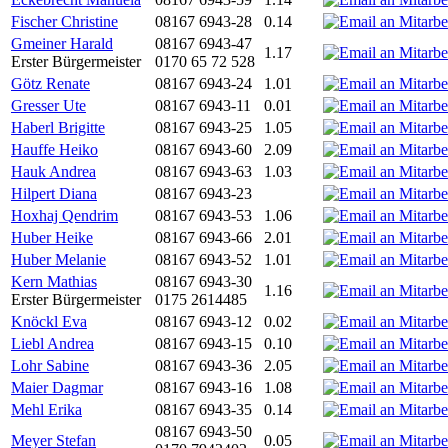
Fischer Christine
08167 6943-28
0.14
Gmeiner Harald
08167 6943-47
1.17
Erster Bürgermeister
0170 65 72 528
Götz Renate
08167 6943-24
1.01
Gresser Ute
08167 6943-11
0.01
Haberl Brigitte
08167 6943-25
1.05
Hauffe Heiko
08167 6943-60
2.09
Hauk Andrea
08167 6943-63
1.03
Hilpert Diana
08167 6943-23
Hoxhaj Qendrim
08167 6943-53
1.06
Huber Heike
08167 6943-66
2.01
Huber Melanie
08167 6943-52
1.01
Kern Mathias
08167 6943-30
1.16
Erster Bürgermeister
0175 2614485
Knöckl Eva
08167 6943-12
0.02
Liebl Andrea
08167 6943-15
0.10
Lohr Sabine
08167 6943-36
2.05
Maier Dagmar
08167 6943-16
1.08
Mehl Erika
08167 6943-35
0.14
08167 6943-50
Meyer Stefan
0.05