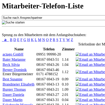
Mitarbeiter-Telefon-Liste
Sprung zu den Mitarbeitern mit dem Anfangsbuchstaben:
a
B
D
E
F
G
H
K
L
M
N
O
P
R
S
T
V
W
Z
Telefonliste der M
Name
Telefon
Zimmer
actago GmbH
09951 99990-20
Baier Marianne
08167 6943-51
1.14
Beck Silvia
08167 6943-26
1.04
Berger Dominik
08167 6943-46
1.12
Erster Bürgermeister
0171 4788152
Best Susanne
08167 6943-19
0.09
Brandmeier Elisabeth
08167 6943-13
0.10
Burger Thomas
08167 6943-21
1.09
Dauer Daniela
08167 6943-27
2.01
Dauer Martin
08167 6943-31
0.04
Eckebrecht Manuela
08167 6943-59
1.14