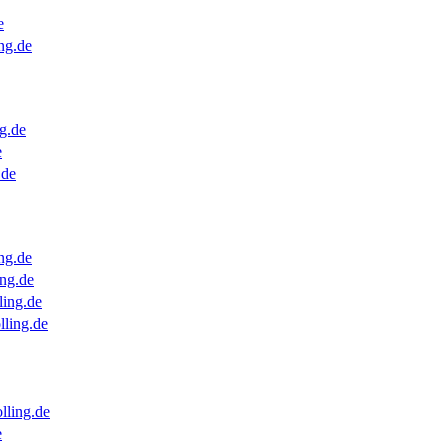
e
ng.de
g.de
e
.de
ng.de
ng.de
ling.de
lling.de
lling.de
e