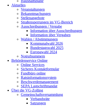
Haushaltspläne
Aktuelles
Veranstaltungen
Bekanntmachungen
Stellenangebote
Straßensperrungen im VG-Bereich
Ausschreibungen / Vergabe
Information über Ausschreibungen
Information über Vergaben
Wahlen / Abstimmungen
Kommunalwahl 2026
Bundestagswahl 2025
Europawahl 2024
Notrufnummern
Behördenservice Online
Online Services
Sicheres Kontaktformular
Fundbüro online
Ratsinformationssystem
Beschwerdemanagement
SEPA Lastschriftmandat
Über die VG-Zolling
Gemeinschaftsversammlung
Verbandsräte
Satzungen