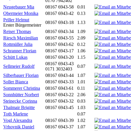
0170 7942402
Neugebauer Mia
08167 6943-58
0.01
Obermeier Monika
08167 6943-42
0.13
Priller Helmut
08167 6943-18
1.13
Erster Bürgermeister
Reiser Thomas
08167 6943-34
1.09
Riesch Maximilian
08167 6943-55
2.09
Rottmüller Julia
08167 6943-62
0.12
Schranner Florian
08167 6943-17
1.06
Schütt Lukas
08167 6943-20
1.15
08167 6943-43
Sellmeier Rudolf
0.07
0171 3032403
Silberbauer Florian
08167 6943-44
1.07
Soller Bianca
08167 6943-33
1.01
Sommerer Christina
08167 6943-61
0.11
Sonnhütter Norbert
08167 6943-22
2.06
Steinecke Corinna
08167 6943-32
0.03
Thalmair Brigitte
08167 6943-45
1.03
Toth Marlene
0.07
Vogl Alexandra
08167 6943-39
1.02
Vrhovnik Daniel
08167 6943-37
1.07