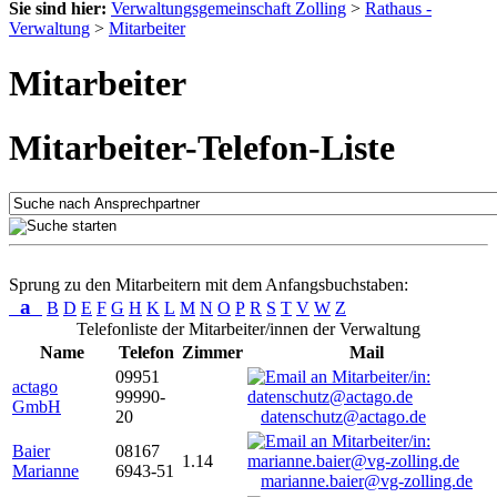
Sie sind hier:
Verwaltungsgemeinschaft Zolling
>
Rathaus -
Verwaltung
>
Mitarbeiter
Mitarbeiter
Mitarbeiter-Telefon-Liste
Sprung zu den Mitarbeitern mit dem Anfangsbuchstaben:
a
B
D
E
F
G
H
K
L
M
N
O
P
R
S
T
V
W
Z
Telefonliste der Mitarbeiter/innen der Verwaltung
Name
Telefon
Zimmer
Mail
09951
actago
99990-
GmbH
20
datenschutz@actago.de
Baier
08167
1.14
Marianne
6943-51
marianne.baier@vg-zolling.de