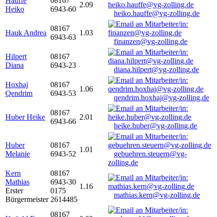
Hauffe
08167
2.09
Heiko
6943-60
heiko.hauffe@vg-zolling.de
08167
Hauk Andrea
1.03
6943-63
finanzen@vg-zolling.de
Hilpert
08167
Diana
6943-23
diana.hilpert@vg-zolling.de
Hoxhaj
08167
1.06
Qendrim
6943-53
qendrim.hoxhaj@vg-zolling.de
08167
Huber Heike
2.01
6943-66
heike.huber@vg-zolling.de
Huber
08167
1.01
Melanie
6943-52
gebuehren.steuern@vg-
zolling.de
Kern
08167
Mathias
6943-30
1.16
Erster
0175
mathias.kern@vg-zolling.de
Bürgermeister
2614485
08167