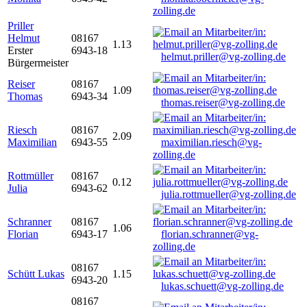
zolling.de
Priller
Helmut
08167
1.13
Erster
6943-18
helmut.priller@vg-zolling.de
Bürgermeister
Reiser
08167
1.09
Thomas
6943-34
thomas.reiser@vg-zolling.de
Riesch
08167
2.09
Maximilian
6943-55
maximilian.riesch@vg-
zolling.de
Rottmüller
08167
0.12
Julia
6943-62
julia.rottmueller@vg-zolling.de
Schranner
08167
1.06
Florian
6943-17
florian.schranner@vg-
zolling.de
08167
Schütt Lukas
1.15
6943-20
lukas.schuett@vg-zolling.de
08167