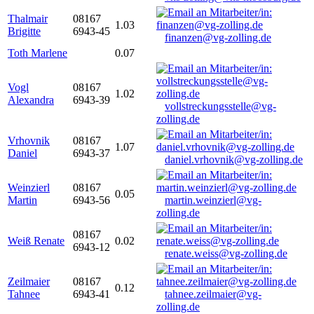
Thalmair
08167
1.03
Brigitte
6943-45
finanzen@vg-zolling.de
Toth Marlene
0.07
Vogl
08167
1.02
Alexandra
6943-39
vollstreckungsstelle@vg-
zolling.de
Vrhovnik
08167
1.07
Daniel
6943-37
daniel.vrhovnik@vg-zolling.de
Weinzierl
08167
0.05
Martin
6943-56
martin.weinzierl@vg-
zolling.de
08167
Weiß Renate
0.02
6943-12
renate.weiss@vg-zolling.de
Zeilmaier
08167
0.12
Tahnee
6943-41
tahnee.zeilmaier@vg-
zolling.de