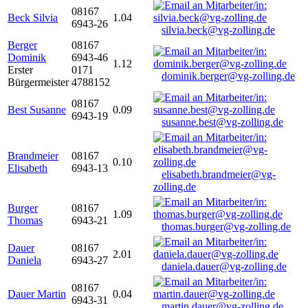
08167
Beck Silvia
1.04
6943-26
silvia.beck@vg-zolling.de
Berger
08167
Dominik
6943-46
1.12
Erster
0171
dominik.berger@vg-zolling.de
Bürgermeister
4788152
08167
Best Susanne
0.09
6943-19
susanne.best@vg-zolling.de
Brandmeier
08167
0.10
Elisabeth
6943-13
elisabeth.brandmeier@vg-
zolling.de
Burger
08167
1.09
Thomas
6943-21
thomas.burger@vg-zolling.de
Dauer
08167
2.01
Daniela
6943-27
daniela.dauer@vg-zolling.de
08167
Dauer Martin
0.04
6943-31
martin.dauer@vg-zolling.de