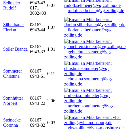
Sellmeier
6943-43
0.07
Rudolf
0171
rudolf.sellmeier@vg-zolling.de
3032403
Silberbauer
08167
1.07
Florian
6943-44
florian.silberbauer@vg-
zolling.de
08167
Soller Bianca
1.01
6943-33
gebuehren.steuern@vg-
zolling.de
Sommerer
08167
0.11
Christina
6943-61
christina.sommerer@vg-
zolling.de
Sonnhütter
08167
2.06
Norbert
6943-22
norbert.sonnhuetter@vg-
zolling.de
Steinecke
08167
0.03
Corinna
6943-32
vhs-zolling@vhs-moosburg.de