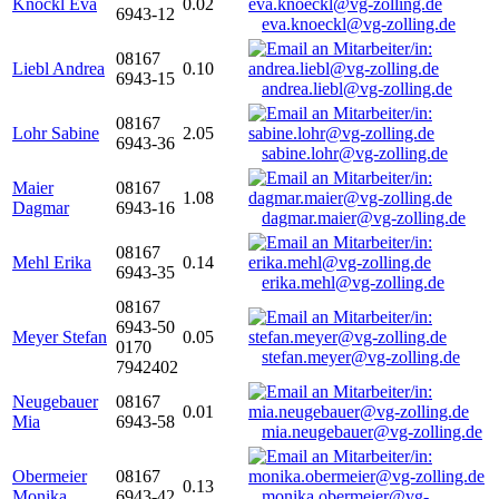
Knöckl Eva
0.02
6943-12
eva.knoeckl@vg-zolling.de
08167
Liebl Andrea
0.10
6943-15
andrea.liebl@vg-zolling.de
08167
Lohr Sabine
2.05
6943-36
sabine.lohr@vg-zolling.de
Maier
08167
1.08
Dagmar
6943-16
dagmar.maier@vg-zolling.de
08167
Mehl Erika
0.14
6943-35
erika.mehl@vg-zolling.de
08167
6943-50
Meyer Stefan
0.05
0170
stefan.meyer@vg-zolling.de
7942402
Neugebauer
08167
0.01
Mia
6943-58
mia.neugebauer@vg-zolling.de
Obermeier
08167
0.13
Monika
6943-42
monika.obermeier@vg-