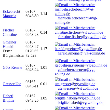
Eckebrecht
08167
1.14
Manuela
6943-59
manuela.eckebrecht@vg-
zolling.de
Fischer
08167
0.14
Christine
6943-28
christine.fischer@vg-zolling.de
Gmeiner
08167
Harald
6943-47
1.17
Erster
0170 65
harald.gmeiner@vg-zolling.de
Bürgermeister
72 528
08167
Götz Renate
1.01
6943-24
gebuehren.steuern@vg-
zolling.de
08167
Gresser Ute
0.01
6943-11
ute.gresser@vg-zolling.de
Haberl
08167
1.05
Brigitte
6943-25
brigitte.haberl@vg-zolling.de