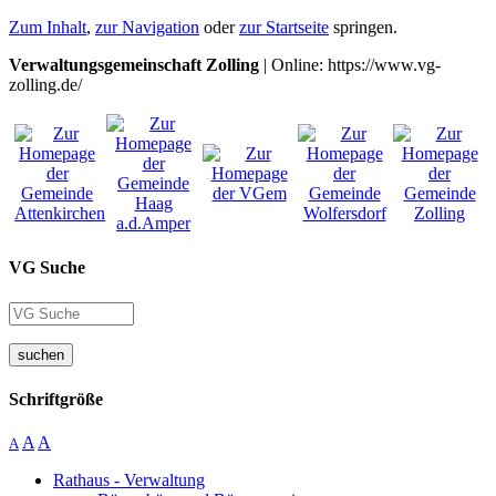
Zum Inhalt
,
zur Navigation
oder
zur Startseite
springen.
Verwaltungsgemeinschaft Zolling
| Online: https://www.vg-
zolling.de/
VG Suche
suchen
Schriftgröße
A
A
A
Rathaus - Verwaltung