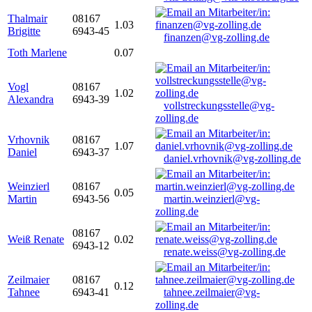
Thalmair
08167
1.03
Brigitte
6943-45
finanzen@vg-zolling.de
Toth Marlene
0.07
Vogl
08167
1.02
Alexandra
6943-39
vollstreckungsstelle@vg-
zolling.de
Vrhovnik
08167
1.07
Daniel
6943-37
daniel.vrhovnik@vg-zolling.de
Weinzierl
08167
0.05
Martin
6943-56
martin.weinzierl@vg-
zolling.de
08167
Weiß Renate
0.02
6943-12
renate.weiss@vg-zolling.de
Zeilmaier
08167
0.12
Tahnee
6943-41
tahnee.zeilmaier@vg-
zolling.de