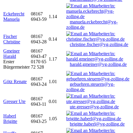
Eckebrecht
08167
1.14
Manuela
6943-59
manuela.eckebrecht@vg-
zolling.de
Fischer
08167
0.14
Christine
6943-28
christine.fischer@vg-zolling.de
Gmeiner
08167
Harald
6943-47
1.17
Erster
0170 65
harald.gmeiner@vg-zolling.de
Bürgermeister
72 528
08167
Götz Renate
1.01
6943-24
gebuehren.steuern@vg-
zolling.de
08167
Gresser Ute
0.01
6943-11
ute.gresser@vg-zolling.de
Haberl
08167
1.05
Brigitte
6943-25
brigitte.haberl@vg-zolling.de