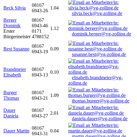
08167
Beck Silvia
1.04
6943-26
silvia.beck@vg-zolling.de
Berger
08167
Dominik
6943-46
1.12
Erster
0171
dominik.berger@vg-zolling.de
Bürgermeister
4788152
08167
Best Susanne
0.09
6943-19
susanne.best@vg-zolling.de
Brandmeier
08167
0.10
Elisabeth
6943-13
elisabeth.brandmeier@vg-
zolling.de
Burger
08167
1.09
Thomas
6943-21
thomas.burger@vg-zolling.de
Dauer
08167
2.01
Daniela
6943-27
daniela.dauer@vg-zolling.de
08167
Dauer Martin
0.04
6943-31
martin.dauer@vg-zolling.de