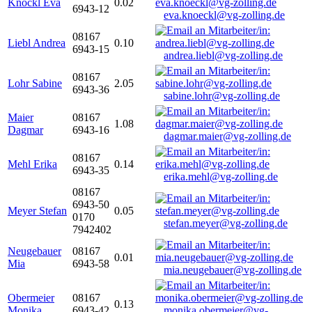
Knöckl Eva
0.02
6943-12
eva.knoeckl@vg-zolling.de
08167
Liebl Andrea
0.10
6943-15
andrea.liebl@vg-zolling.de
08167
Lohr Sabine
2.05
6943-36
sabine.lohr@vg-zolling.de
Maier
08167
1.08
Dagmar
6943-16
dagmar.maier@vg-zolling.de
08167
Mehl Erika
0.14
6943-35
erika.mehl@vg-zolling.de
08167
6943-50
Meyer Stefan
0.05
0170
stefan.meyer@vg-zolling.de
7942402
Neugebauer
08167
0.01
Mia
6943-58
mia.neugebauer@vg-zolling.de
Obermeier
08167
0.13
Monika
6943-42
monika.obermeier@vg-