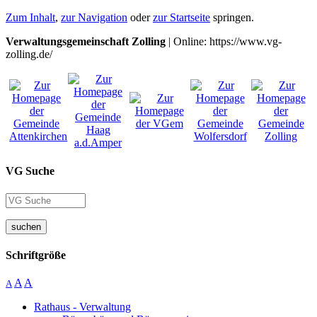
Zum Inhalt
,
zur Navigation
oder
zur Startseite
springen.
Verwaltungsgemeinschaft Zolling
| Online: https://www.vg-
zolling.de/
VG Suche
suchen
Schriftgröße
A
A
A
Rathaus - Verwaltung