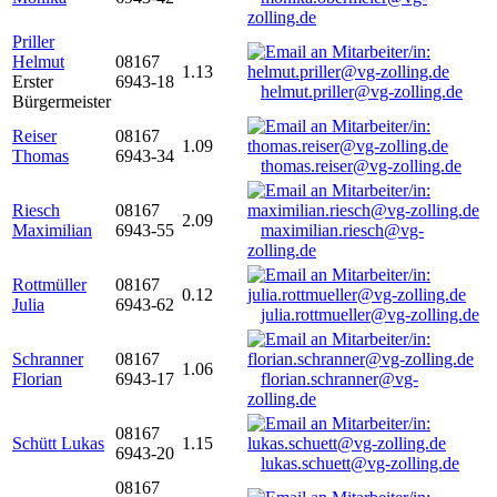
zolling.de
Priller
Helmut
08167
1.13
Erster
6943-18
helmut.priller@vg-zolling.de
Bürgermeister
Reiser
08167
1.09
Thomas
6943-34
thomas.reiser@vg-zolling.de
Riesch
08167
2.09
Maximilian
6943-55
maximilian.riesch@vg-
zolling.de
Rottmüller
08167
0.12
Julia
6943-62
julia.rottmueller@vg-zolling.de
Schranner
08167
1.06
Florian
6943-17
florian.schranner@vg-
zolling.de
08167
Schütt Lukas
1.15
6943-20
lukas.schuett@vg-zolling.de
08167