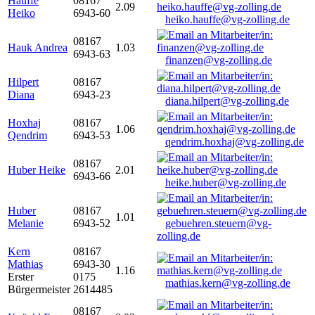
Hauffe
08167
2.09
Heiko
6943-60
heiko.hauffe@vg-zolling.de
08167
Hauk Andrea
1.03
6943-63
finanzen@vg-zolling.de
Hilpert
08167
Diana
6943-23
diana.hilpert@vg-zolling.de
Hoxhaj
08167
1.06
Qendrim
6943-53
qendrim.hoxhaj@vg-zolling.de
08167
Huber Heike
2.01
6943-66
heike.huber@vg-zolling.de
Huber
08167
1.01
Melanie
6943-52
gebuehren.steuern@vg-
zolling.de
Kern
08167
Mathias
6943-30
1.16
Erster
0175
mathias.kern@vg-zolling.de
Bürgermeister
2614485
08167