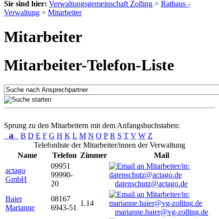
Sie sind hier:
Verwaltungsgemeinschaft Zolling
>
Rathaus -
Verwaltung
>
Mitarbeiter
Mitarbeiter
Mitarbeiter-Telefon-Liste
Sprung zu den Mitarbeitern mit dem Anfangsbuchstaben:
a
B
D
E
F
G
H
K
L
M
N
O
P
R
S
T
V
W
Z
Telefonliste der Mitarbeiter/innen der Verwaltung
Name
Telefon
Zimmer
Mail
09951
actago
99990-
GmbH
20
datenschutz@actago.de
Baier
08167
1.14
Marianne
6943-51
marianne.baier@vg-zolling.de