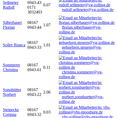
Sellmeier
6943-43
0.07
Rudolf
0171
rudolf.sellmeier@vg-zolling.de
3032403
Silberbauer
08167
1.07
Florian
6943-44
florian.silberbauer@vg-
zolling.de
08167
Soller Bianca
1.01
6943-33
gebuehren.steuern@vg-
zolling.de
Sommerer
08167
0.11
Christina
6943-61
christina.sommerer@vg-
zolling.de
Sonnhütter
08167
2.06
Norbert
6943-22
norbert.sonnhuetter@vg-
zolling.de
Steinecke
08167
0.03
Corinna
6943-32
vhs-zolling@vhs-moosburg.de