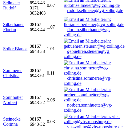
Sellmeier
6943-43
0.07
Rudolf
0171
rudolf.sellmeier@vg-zolling.de
3032403
Silberbauer
08167
1.07
Florian
6943-44
florian.silberbauer@vg-
zolling.de
08167
Soller Bianca
1.01
6943-33
gebuehren.steuern@vg-
zolling.de
Sommerer
08167
0.11
Christina
6943-61
christina.sommerer@vg-
zolling.de
Sonnhütter
08167
2.06
Norbert
6943-22
norbert.sonnhuetter@vg-
zolling.de
Steinecke
08167
0.03
Corinna
6943-32
vhs-zolling@vhs-moosburg.de