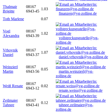
Thalmair
08167
1.03
Brigitte
6943-45
finanzen@vg-zolling.de
Toth Marlene
0.07
Vogl
08167
1.02
Alexandra
6943-39
vollstreckungsstelle@vg-
zolling.de
Vrhovnik
08167
1.07
Daniel
6943-37
daniel.vrhovnik@vg-zolling.de
Weinzierl
08167
0.05
Martin
6943-56
martin.weinzierl@vg-
zolling.de
08167
Weiß Renate
0.02
6943-12
renate.weiss@vg-zolling.de
Zeilmaier
08167
0.12
Tahnee
6943-41
tahnee.zeilmaier@vg-
zolling.de