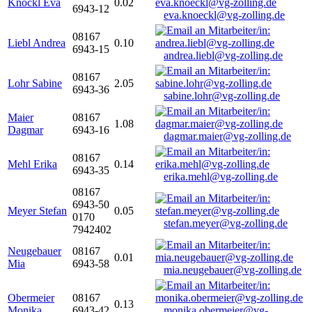
Knöckl Eva
0.02
6943-12
eva.knoeckl@vg-zolling.de
08167
Liebl Andrea
0.10
6943-15
andrea.liebl@vg-zolling.de
08167
Lohr Sabine
2.05
6943-36
sabine.lohr@vg-zolling.de
Maier
08167
1.08
Dagmar
6943-16
dagmar.maier@vg-zolling.de
08167
Mehl Erika
0.14
6943-35
erika.mehl@vg-zolling.de
08167
6943-50
Meyer Stefan
0.05
0170
stefan.meyer@vg-zolling.de
7942402
Neugebauer
08167
0.01
Mia
6943-58
mia.neugebauer@vg-zolling.de
Obermeier
08167
0.13
Monika
6943-42
monika.obermeier@vg-