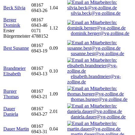
08167
Beck Silvia
1.04
6943-26
silvia.beck@vg-zolling.de
Berger
08167
Dominik
6943-46
1.12
Erster
0171
dominik.berger@vg-zolling.de
Bürgermeister
4788152
08167
Best Susanne
0.09
6943-19
susanne.best@vg-zolling.de
Brandmeier
08167
0.10
Elisabeth
6943-13
elisabeth.brandmeier@vg-
zolling.de
Burger
08167
1.09
Thomas
6943-21
thomas.burger@vg-zolling.de
Dauer
08167
2.01
Daniela
6943-27
daniela.dauer@vg-zolling.de
08167
Dauer Martin
0.04
6943-31
martin.dauer@vg-zolling.de