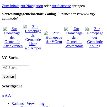
Zum Inhalt
,
zur Navigation
oder
zur Startseite
springen.
Verwaltungsgemeinschaft Zolling
| Online: https://www.vg-
zolling.de/
VG Suche
suchen
Schriftgröße
A
A
A
Rathaus - Verwaltung