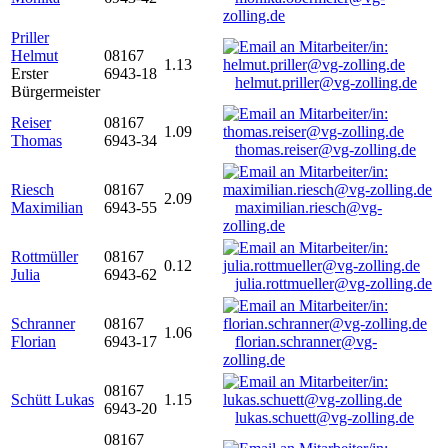
zolling.de
Priller
Helmut
08167
1.13
Erster
6943-18
helmut.priller@vg-zolling.de
Bürgermeister
Reiser
08167
1.09
Thomas
6943-34
thomas.reiser@vg-zolling.de
Riesch
08167
2.09
Maximilian
6943-55
maximilian.riesch@vg-
zolling.de
Rottmüller
08167
0.12
Julia
6943-62
julia.rottmueller@vg-zolling.de
Schranner
08167
1.06
Florian
6943-17
florian.schranner@vg-
zolling.de
08167
Schütt Lukas
1.15
6943-20
lukas.schuett@vg-zolling.de
08167