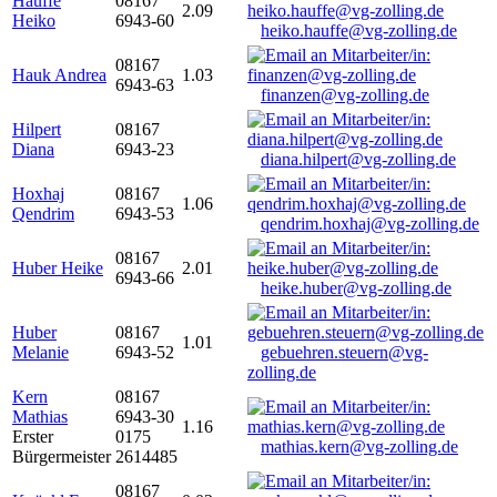
Hauffe
08167
2.09
Heiko
6943-60
heiko.hauffe@vg-zolling.de
08167
Hauk Andrea
1.03
6943-63
finanzen@vg-zolling.de
Hilpert
08167
Diana
6943-23
diana.hilpert@vg-zolling.de
Hoxhaj
08167
1.06
Qendrim
6943-53
qendrim.hoxhaj@vg-zolling.de
08167
Huber Heike
2.01
6943-66
heike.huber@vg-zolling.de
Huber
08167
1.01
Melanie
6943-52
gebuehren.steuern@vg-
zolling.de
Kern
08167
Mathias
6943-30
1.16
Erster
0175
mathias.kern@vg-zolling.de
Bürgermeister
2614485
08167