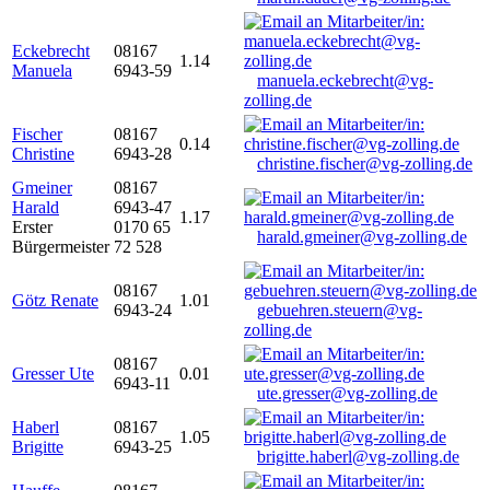
Eckebrecht
08167
1.14
Manuela
6943-59
manuela.eckebrecht@vg-
zolling.de
Fischer
08167
0.14
Christine
6943-28
christine.fischer@vg-zolling.de
Gmeiner
08167
Harald
6943-47
1.17
Erster
0170 65
harald.gmeiner@vg-zolling.de
Bürgermeister
72 528
08167
Götz Renate
1.01
6943-24
gebuehren.steuern@vg-
zolling.de
08167
Gresser Ute
0.01
6943-11
ute.gresser@vg-zolling.de
Haberl
08167
1.05
Brigitte
6943-25
brigitte.haberl@vg-zolling.de