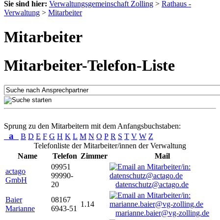
Sie sind hier:
Verwaltungsgemeinschaft Zolling
>
Rathaus -
Verwaltung
>
Mitarbeiter
Mitarbeiter
Mitarbeiter-Telefon-Liste
Sprung zu den Mitarbeitern mit dem Anfangsbuchstaben:
a
B
D
E
F
G
H
K
L
M
N
O
P
R
S
T
V
W
Z
Telefonliste der Mitarbeiter/innen der Verwaltung
Name
Telefon
Zimmer
Mail
09951
actago
99990-
GmbH
20
datenschutz@actago.de
Baier
08167
1.14
Marianne
6943-51
marianne.baier@vg-zolling.de