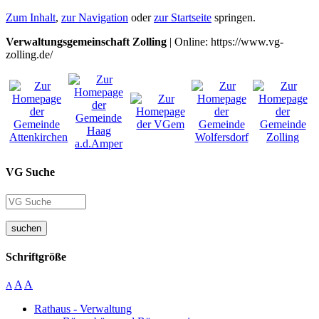
Zum Inhalt
,
zur Navigation
oder
zur Startseite
springen.
Verwaltungsgemeinschaft Zolling
| Online: https://www.vg-
zolling.de/
VG Suche
suchen
Schriftgröße
A
A
A
Rathaus - Verwaltung