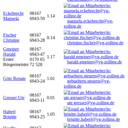
Eckebrecht
08167
1.14
Manuela
6943-59
manuela.eckebrecht@vg-
zolling.de
Fischer
08167
0.14
Christine
6943-28
christine.fischer@vg-zolling.de
Gmeiner
08167
Harald
6943-47
1.17
Erster
0170 65
harald.gmeiner@vg-zolling.de
Bürgermeister
72 528
08167
Götz Renate
1.01
6943-24
gebuehren.steuern@vg-
zolling.de
08167
Gresser Ute
0.01
6943-11
ute.gresser@vg-zolling.de
Haberl
08167
1.05
Brigitte
6943-25
brigitte.haberl@vg-zolling.de