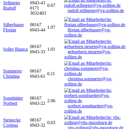
Sellmeier
6943-43
0.07
Rudolf
0171
rudolf.sellmeier@vg-zolling.de
3032403
Silberbauer
08167
1.07
Florian
6943-44
florian.silberbauer@vg-
zolling.de
08167
Soller Bianca
1.01
6943-33
gebuehren.steuern@vg-
zolling.de
Sommerer
08167
0.11
Christina
6943-61
christina.sommerer@vg-
zolling.de
Sonnhütter
08167
2.06
Norbert
6943-22
norbert.sonnhuetter@vg-
zolling.de
Steinecke
08167
0.03
Corinna
6943-32
vhs-zolling@vhs-moosburg.de