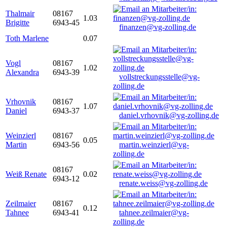
Thalmair
08167
1.03
Brigitte
6943-45
finanzen@vg-zolling.de
Toth Marlene
0.07
Vogl
08167
1.02
Alexandra
6943-39
vollstreckungsstelle@vg-
zolling.de
Vrhovnik
08167
1.07
Daniel
6943-37
daniel.vrhovnik@vg-zolling.de
Weinzierl
08167
0.05
Martin
6943-56
martin.weinzierl@vg-
zolling.de
08167
Weiß Renate
0.02
6943-12
renate.weiss@vg-zolling.de
Zeilmaier
08167
0.12
Tahnee
6943-41
tahnee.zeilmaier@vg-
zolling.de