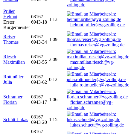
zolling.de
Priller
Helmut
08167
1.13
Erster
6943-18
helmut.priller@vg-zolling.de
Bürgermeister
Reiser
08167
1.09
Thomas
6943-34
thomas.reiser@vg-zolling.de
Riesch
08167
2.09
Maximilian
6943-55
maximilian.riesch@vg-
zolling.de
Rottmüller
08167
0.12
Julia
6943-62
julia.rottmueller@vg-zolling.de
Schranner
08167
1.06
Florian
6943-17
florian.schranner@vg-
zolling.de
08167
Schütt Lukas
1.15
6943-20
lukas.schuett@vg-zolling.de
08167