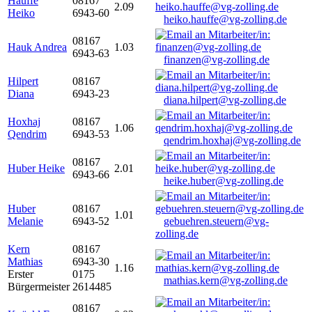
Hauffe
08167
2.09
Heiko
6943-60
heiko.hauffe@vg-zolling.de
08167
Hauk Andrea
1.03
6943-63
finanzen@vg-zolling.de
Hilpert
08167
Diana
6943-23
diana.hilpert@vg-zolling.de
Hoxhaj
08167
1.06
Qendrim
6943-53
qendrim.hoxhaj@vg-zolling.de
08167
Huber Heike
2.01
6943-66
heike.huber@vg-zolling.de
Huber
08167
1.01
Melanie
6943-52
gebuehren.steuern@vg-
zolling.de
Kern
08167
Mathias
6943-30
1.16
Erster
0175
mathias.kern@vg-zolling.de
Bürgermeister
2614485
08167