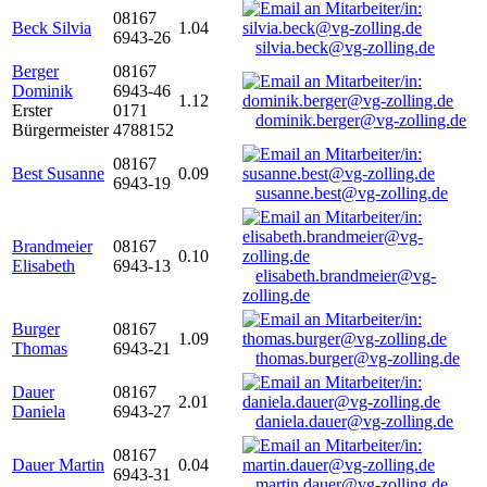
08167
Beck Silvia
1.04
6943-26
silvia.beck@vg-zolling.de
Berger
08167
Dominik
6943-46
1.12
Erster
0171
dominik.berger@vg-zolling.de
Bürgermeister
4788152
08167
Best Susanne
0.09
6943-19
susanne.best@vg-zolling.de
Brandmeier
08167
0.10
Elisabeth
6943-13
elisabeth.brandmeier@vg-
zolling.de
Burger
08167
1.09
Thomas
6943-21
thomas.burger@vg-zolling.de
Dauer
08167
2.01
Daniela
6943-27
daniela.dauer@vg-zolling.de
08167
Dauer Martin
0.04
6943-31
martin.dauer@vg-zolling.de