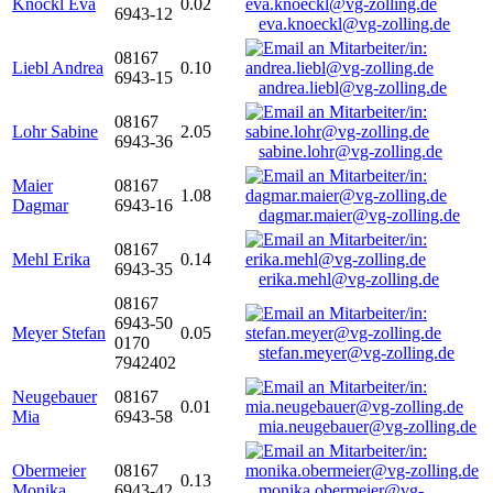
Knöckl Eva
0.02
6943-12
eva.knoeckl@vg-zolling.de
08167
Liebl Andrea
0.10
6943-15
andrea.liebl@vg-zolling.de
08167
Lohr Sabine
2.05
6943-36
sabine.lohr@vg-zolling.de
Maier
08167
1.08
Dagmar
6943-16
dagmar.maier@vg-zolling.de
08167
Mehl Erika
0.14
6943-35
erika.mehl@vg-zolling.de
08167
6943-50
Meyer Stefan
0.05
0170
stefan.meyer@vg-zolling.de
7942402
Neugebauer
08167
0.01
Mia
6943-58
mia.neugebauer@vg-zolling.de
Obermeier
08167
0.13
Monika
6943-42
monika.obermeier@vg-