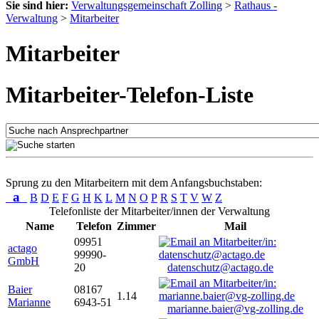
Sie sind hier:
Verwaltungsgemeinschaft Zolling
>
Rathaus -
Verwaltung
>
Mitarbeiter
Mitarbeiter
Mitarbeiter-Telefon-Liste
Sprung zu den Mitarbeitern mit dem Anfangsbuchstaben:
a
B
D
E
F
G
H
K
L
M
N
O
P
R
S
T
V
W
Z
Telefonliste der Mitarbeiter/innen der Verwaltung
Name
Telefon
Zimmer
Mail
09951
actago
99990-
GmbH
20
datenschutz@actago.de
Baier
08167
1.14
Marianne
6943-51
marianne.baier@vg-zolling.de