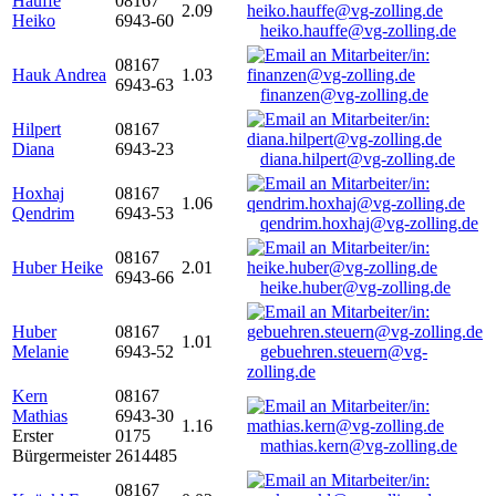
Hauffe
08167
2.09
Heiko
6943-60
heiko.hauffe@vg-zolling.de
08167
Hauk Andrea
1.03
6943-63
finanzen@vg-zolling.de
Hilpert
08167
Diana
6943-23
diana.hilpert@vg-zolling.de
Hoxhaj
08167
1.06
Qendrim
6943-53
qendrim.hoxhaj@vg-zolling.de
08167
Huber Heike
2.01
6943-66
heike.huber@vg-zolling.de
Huber
08167
1.01
Melanie
6943-52
gebuehren.steuern@vg-
zolling.de
Kern
08167
Mathias
6943-30
1.16
Erster
0175
mathias.kern@vg-zolling.de
Bürgermeister
2614485
08167