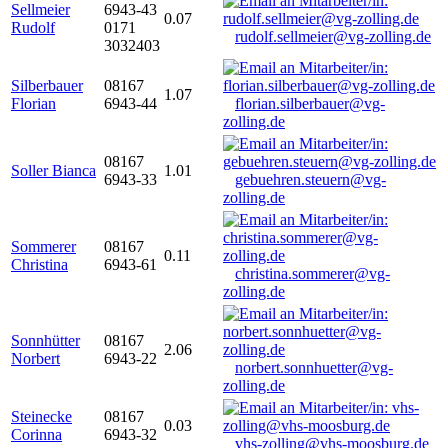
Sellmeier
6943-43
0.07
Rudolf
0171
rudolf.sellmeier@vg-zolling.de
3032403
Silberbauer
08167
1.07
Florian
6943-44
florian.silberbauer@vg-
zolling.de
08167
Soller Bianca
1.01
6943-33
gebuehren.steuern@vg-
zolling.de
Sommerer
08167
0.11
Christina
6943-61
christina.sommerer@vg-
zolling.de
Sonnhütter
08167
2.06
Norbert
6943-22
norbert.sonnhuetter@vg-
zolling.de
Steinecke
08167
0.03
Corinna
6943-32
vhs-zolling@vhs-moosburg.de