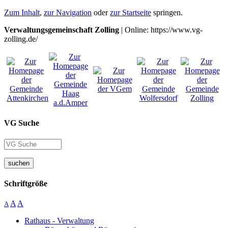
Zum Inhalt
,
zur Navigation
oder
zur Startseite
springen.
Verwaltungsgemeinschaft Zolling
| Online: https://www.vg-
zolling.de/
VG Suche
suchen
Schriftgröße
A
A
A
Rathaus - Verwaltung