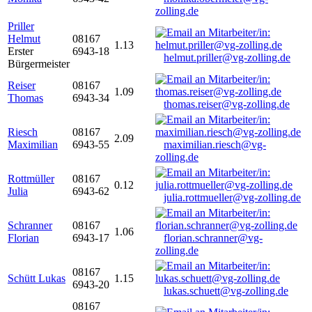
zolling.de
Priller
Helmut
08167
1.13
Erster
6943-18
helmut.priller@vg-zolling.de
Bürgermeister
Reiser
08167
1.09
Thomas
6943-34
thomas.reiser@vg-zolling.de
Riesch
08167
2.09
Maximilian
6943-55
maximilian.riesch@vg-
zolling.de
Rottmüller
08167
0.12
Julia
6943-62
julia.rottmueller@vg-zolling.de
Schranner
08167
1.06
Florian
6943-17
florian.schranner@vg-
zolling.de
08167
Schütt Lukas
1.15
6943-20
lukas.schuett@vg-zolling.de
08167