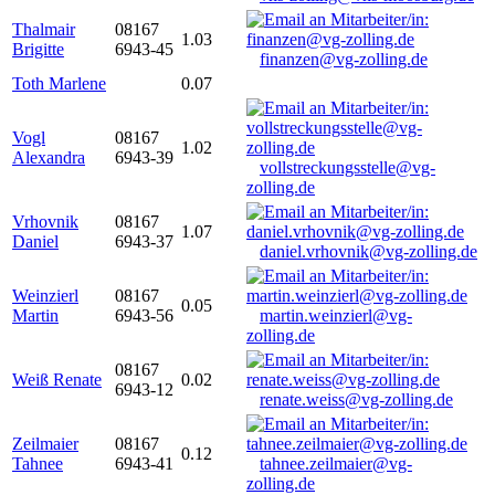
Thalmair
08167
1.03
Brigitte
6943-45
finanzen@vg-zolling.de
Toth Marlene
0.07
Vogl
08167
1.02
Alexandra
6943-39
vollstreckungsstelle@vg-
zolling.de
Vrhovnik
08167
1.07
Daniel
6943-37
daniel.vrhovnik@vg-zolling.de
Weinzierl
08167
0.05
Martin
6943-56
martin.weinzierl@vg-
zolling.de
08167
Weiß Renate
0.02
6943-12
renate.weiss@vg-zolling.de
Zeilmaier
08167
0.12
Tahnee
6943-41
tahnee.zeilmaier@vg-
zolling.de