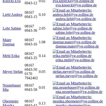
Knöckl Eva
0.02
6943-12
eva.knoeckl@vg-zolling.de
08167
Liebl Andrea
0.10
6943-15
andrea.liebl@vg-zolling.de
08167
Lohr Sabine
2.05
6943-36
sabine.lohr@vg-zolling.de
Maier
08167
1.08
Dagmar
6943-16
dagmar.maier@vg-zolling.de
08167
Mehl Erika
0.14
6943-35
erika.mehl@vg-zolling.de
08167
6943-50
Meyer Stefan
0.05
0170
stefan.meyer@vg-zolling.de
7942402
Neugebauer
08167
0.01
Mia
6943-58
mia.neugebauer@vg-zolling.de
Obermeier
08167
0.13
Monika
6943-42
monika.obermeier@vg-