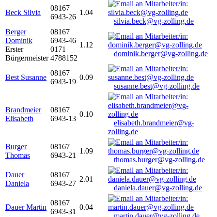
08167
Beck Silvia
1.04
6943-26
silvia.beck@vg-zolling.de
Berger
08167
Dominik
6943-46
1.12
Erster
0171
dominik.berger@vg-zolling.de
Bürgermeister
4788152
08167
Best Susanne
0.09
6943-19
susanne.best@vg-zolling.de
Brandmeier
08167
0.10
Elisabeth
6943-13
elisabeth.brandmeier@vg-
zolling.de
Burger
08167
1.09
Thomas
6943-21
thomas.burger@vg-zolling.de
Dauer
08167
2.01
Daniela
6943-27
daniela.dauer@vg-zolling.de
08167
Dauer Martin
0.04
6943-31
martin.dauer@vg-zolling.de