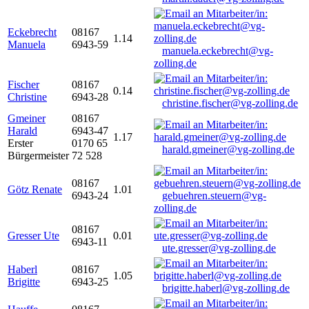
Eckebrecht
08167
1.14
Manuela
6943-59
manuela.eckebrecht@vg-
zolling.de
Fischer
08167
0.14
Christine
6943-28
christine.fischer@vg-zolling.de
Gmeiner
08167
Harald
6943-47
1.17
Erster
0170 65
harald.gmeiner@vg-zolling.de
Bürgermeister
72 528
08167
Götz Renate
1.01
6943-24
gebuehren.steuern@vg-
zolling.de
08167
Gresser Ute
0.01
6943-11
ute.gresser@vg-zolling.de
Haberl
08167
1.05
Brigitte
6943-25
brigitte.haberl@vg-zolling.de