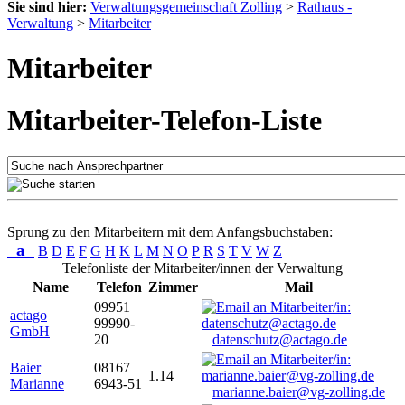
Sie sind hier:
Verwaltungsgemeinschaft Zolling
>
Rathaus -
Verwaltung
>
Mitarbeiter
Mitarbeiter
Mitarbeiter-Telefon-Liste
Sprung zu den Mitarbeitern mit dem Anfangsbuchstaben:
a
B
D
E
F
G
H
K
L
M
N
O
P
R
S
T
V
W
Z
Telefonliste der Mitarbeiter/innen der Verwaltung
Name
Telefon
Zimmer
Mail
09951
actago
99990-
GmbH
20
datenschutz@actago.de
Baier
08167
1.14
Marianne
6943-51
marianne.baier@vg-zolling.de