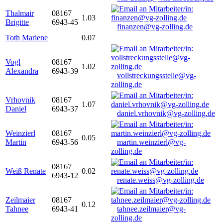
Thalmair
08167
1.03
Brigitte
6943-45
finanzen@vg-zolling.de
Toth Marlene
0.07
Vogl
08167
1.02
Alexandra
6943-39
vollstreckungsstelle@vg-
zolling.de
Vrhovnik
08167
1.07
Daniel
6943-37
daniel.vrhovnik@vg-zolling.de
Weinzierl
08167
0.05
Martin
6943-56
martin.weinzierl@vg-
zolling.de
08167
Weiß Renate
0.02
6943-12
renate.weiss@vg-zolling.de
Zeilmaier
08167
0.12
Tahnee
6943-41
tahnee.zeilmaier@vg-
zolling.de