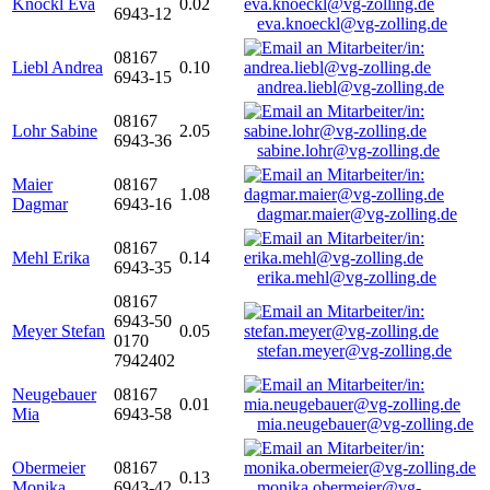
Knöckl Eva
0.02
6943-12
eva.knoeckl@vg-zolling.de
08167
Liebl Andrea
0.10
6943-15
andrea.liebl@vg-zolling.de
08167
Lohr Sabine
2.05
6943-36
sabine.lohr@vg-zolling.de
Maier
08167
1.08
Dagmar
6943-16
dagmar.maier@vg-zolling.de
08167
Mehl Erika
0.14
6943-35
erika.mehl@vg-zolling.de
08167
6943-50
Meyer Stefan
0.05
0170
stefan.meyer@vg-zolling.de
7942402
Neugebauer
08167
0.01
Mia
6943-58
mia.neugebauer@vg-zolling.de
Obermeier
08167
0.13
Monika
6943-42
monika.obermeier@vg-