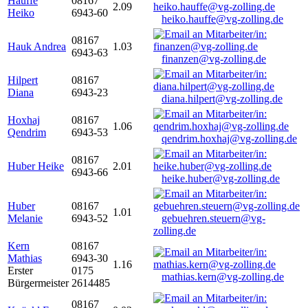
Hauffe
08167
2.09
Heiko
6943-60
heiko.hauffe@vg-zolling.de
08167
Hauk Andrea
1.03
6943-63
finanzen@vg-zolling.de
Hilpert
08167
Diana
6943-23
diana.hilpert@vg-zolling.de
Hoxhaj
08167
1.06
Qendrim
6943-53
qendrim.hoxhaj@vg-zolling.de
08167
Huber Heike
2.01
6943-66
heike.huber@vg-zolling.de
Huber
08167
1.01
Melanie
6943-52
gebuehren.steuern@vg-
zolling.de
Kern
08167
Mathias
6943-30
1.16
Erster
0175
mathias.kern@vg-zolling.de
Bürgermeister
2614485
08167