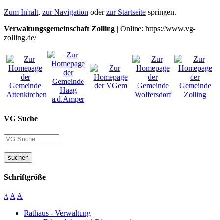
Zum Inhalt
,
zur Navigation
oder
zur Startseite
springen.
Verwaltungsgemeinschaft Zolling
| Online: https://www.vg-
zolling.de/
VG Suche
suchen
Schriftgröße
A
A
A
Rathaus - Verwaltung