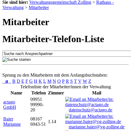
Sie sind hier:
Verwaltungsgemeinschaft Zolling
>
Rathaus -
Verwaltung
>
Mitarbeiter
Mitarbeiter
Mitarbeiter-Telefon-Liste
Sprung zu den Mitarbeitern mit dem Anfangsbuchstaben:
a
B
D
E
F
G
H
K
L
M
N
O
P
R
S
T
V
W
Z
Telefonliste der Mitarbeiter/innen der Verwaltung
Name
Telefon
Zimmer
Mail
09951
actago
99990-
GmbH
20
datenschutz@actago.de
Baier
08167
1.14
Marianne
6943-51
marianne.baier@vg-zolling.de