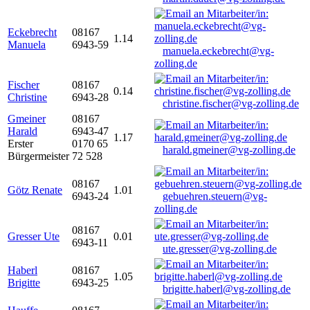
Eckebrecht
08167
1.14
Manuela
6943-59
manuela.eckebrecht@vg-
zolling.de
Fischer
08167
0.14
Christine
6943-28
christine.fischer@vg-zolling.de
Gmeiner
08167
Harald
6943-47
1.17
Erster
0170 65
harald.gmeiner@vg-zolling.de
Bürgermeister
72 528
08167
Götz Renate
1.01
6943-24
gebuehren.steuern@vg-
zolling.de
08167
Gresser Ute
0.01
6943-11
ute.gresser@vg-zolling.de
Haberl
08167
1.05
Brigitte
6943-25
brigitte.haberl@vg-zolling.de