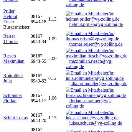
zolling.de
Priller
Helmut
08167
1.13
Erster
6943-18
helmut.priller@vg-zolling.de
Bürgermeister
Reiser
08167
1.09
Thomas
6943-34
thomas.reiser@vg-zolling.de
Riesch
08167
2.09
Maximilian
6943-55
maximilian.riesch@vg-
zolling.de
Rottmüller
08167
0.12
Julia
6943-62
julia.rottmueller@vg-zolling.de
Schranner
08167
1.06
Florian
6943-17
florian.schranner@vg-
zolling.de
08167
Schütt Lukas
1.15
6943-20
lukas.schuett@vg-zolling.de
08167