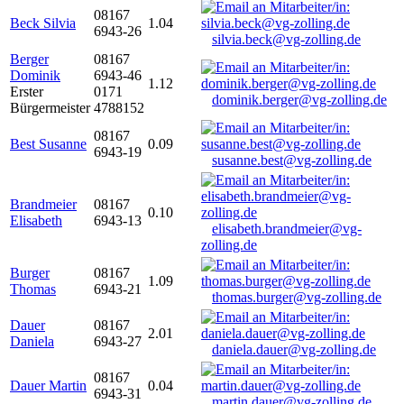
08167
Beck Silvia
1.04
6943-26
silvia.beck@vg-zolling.de
Berger
08167
Dominik
6943-46
1.12
Erster
0171
dominik.berger@vg-zolling.de
Bürgermeister
4788152
08167
Best Susanne
0.09
6943-19
susanne.best@vg-zolling.de
Brandmeier
08167
0.10
Elisabeth
6943-13
elisabeth.brandmeier@vg-
zolling.de
Burger
08167
1.09
Thomas
6943-21
thomas.burger@vg-zolling.de
Dauer
08167
2.01
Daniela
6943-27
daniela.dauer@vg-zolling.de
08167
Dauer Martin
0.04
6943-31
martin.dauer@vg-zolling.de