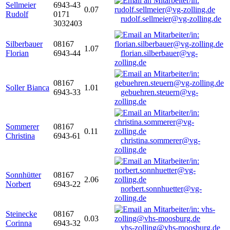
Sellmeier
6943-43
0.07
Rudolf
0171
rudolf.sellmeier@vg-zolling.de
3032403
Silberbauer
08167
1.07
Florian
6943-44
florian.silberbauer@vg-
zolling.de
08167
Soller Bianca
1.01
6943-33
gebuehren.steuern@vg-
zolling.de
Sommerer
08167
0.11
Christina
6943-61
christina.sommerer@vg-
zolling.de
Sonnhütter
08167
2.06
Norbert
6943-22
norbert.sonnhuetter@vg-
zolling.de
Steinecke
08167
0.03
Corinna
6943-32
vhs-zolling@vhs-moosburg.de