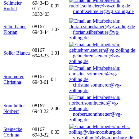
Sellmeier
6943-43
0.07
Rudolf
0171
rudolf.sellmeier@vg-zolling.de
3032403
Silberbauer
08167
1.07
Florian
6943-44
florian.silberbauer@vg-
zolling.de
08167
Soller Bianca
1.01
6943-33
gebuehren.steuern@vg-
zolling.de
Sommerer
08167
0.11
Christina
6943-61
christina.sommerer@vg-
zolling.de
Sonnhütter
08167
2.06
Norbert
6943-22
norbert.sonnhuetter@vg-
zolling.de
Steinecke
08167
0.03
Corinna
6943-32
vhs-zolling@vhs-moosburg.de