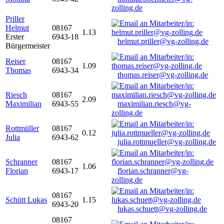
zolling.de
Priller
Helmut
08167
1.13
Erster
6943-18
helmut.priller@vg-zolling.de
Bürgermeister
Reiser
08167
1.09
Thomas
6943-34
thomas.reiser@vg-zolling.de
Riesch
08167
2.09
Maximilian
6943-55
maximilian.riesch@vg-
zolling.de
Rottmüller
08167
0.12
Julia
6943-62
julia.rottmueller@vg-zolling.de
Schranner
08167
1.06
Florian
6943-17
florian.schranner@vg-
zolling.de
08167
Schütt Lukas
1.15
6943-20
lukas.schuett@vg-zolling.de
08167