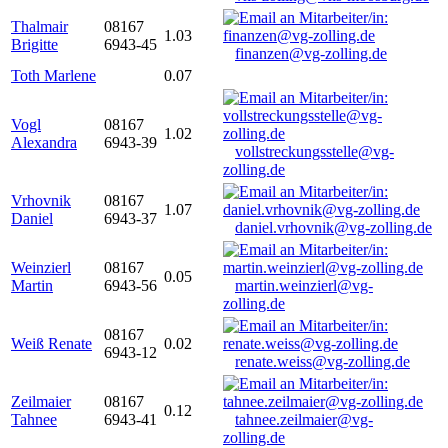
Thalmair
08167
1.03
Brigitte
6943-45
finanzen@vg-zolling.de
Toth Marlene
0.07
Vogl
08167
1.02
Alexandra
6943-39
vollstreckungsstelle@vg-
zolling.de
Vrhovnik
08167
1.07
Daniel
6943-37
daniel.vrhovnik@vg-zolling.de
Weinzierl
08167
0.05
Martin
6943-56
martin.weinzierl@vg-
zolling.de
08167
Weiß Renate
0.02
6943-12
renate.weiss@vg-zolling.de
Zeilmaier
08167
0.12
Tahnee
6943-41
tahnee.zeilmaier@vg-
zolling.de