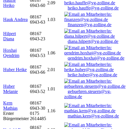
Hauffe
08167
2.09
Heiko
6943-60
heiko.hauffe@vg-zolling.de
08167
Hauk Andrea
1.03
6943-63
finanzen@vg-zolling.de
Hilpert
08167
Diana
6943-23
diana.hilpert@vg-zolling.de
Hoxhaj
08167
1.06
Qendrim
6943-53
qendrim.hoxhaj@vg-zolling.de
08167
Huber Heike
2.01
6943-66
heike.huber@vg-zolling.de
Huber
08167
1.01
Melanie
6943-52
gebuehren.steuern@vg-
zolling.de
Kern
08167
Mathias
6943-30
1.16
Erster
0175
mathias.kern@vg-zolling.de
Bürgermeister
2614485
08167