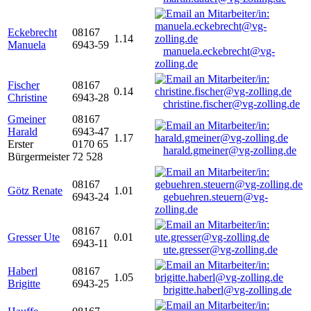
Eckebrecht
08167
1.14
Manuela
6943-59
manuela.eckebrecht@vg-
zolling.de
Fischer
08167
0.14
Christine
6943-28
christine.fischer@vg-zolling.de
Gmeiner
08167
Harald
6943-47
1.17
Erster
0170 65
harald.gmeiner@vg-zolling.de
Bürgermeister
72 528
08167
Götz Renate
1.01
6943-24
gebuehren.steuern@vg-
zolling.de
08167
Gresser Ute
0.01
6943-11
ute.gresser@vg-zolling.de
Haberl
08167
1.05
Brigitte
6943-25
brigitte.haberl@vg-zolling.de