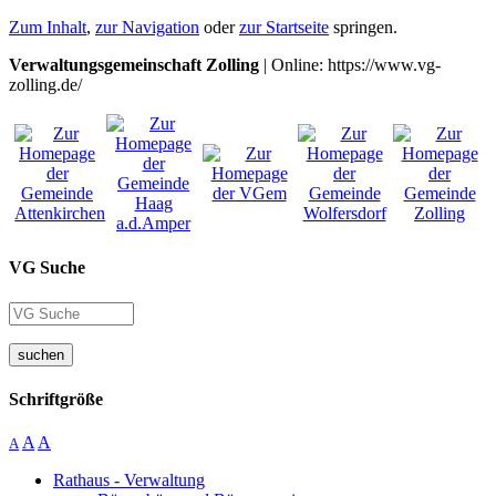
Zum Inhalt
,
zur Navigation
oder
zur Startseite
springen.
Verwaltungsgemeinschaft Zolling
| Online: https://www.vg-
zolling.de/
VG Suche
suchen
Schriftgröße
A
A
A
Rathaus - Verwaltung