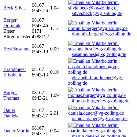
08167
Beck Silvia
1.04
6943-26
silvia.beck@vg-zolling.de
Berger
08167
Dominik
6943-46
1.12
Erster
0171
dominik.berger@vg-zolling.de
Bürgermeister
4788152
08167
Best Susanne
0.09
6943-19
susanne.best@vg-zolling.de
Brandmeier
08167
0.10
Elisabeth
6943-13
elisabeth.brandmeier@vg-
zolling.de
Burger
08167
1.09
Thomas
6943-21
thomas.burger@vg-zolling.de
Dauer
08167
2.01
Daniela
6943-27
daniela.dauer@vg-zolling.de
08167
Dauer Martin
0.04
6943-31
martin.dauer@vg-zolling.de