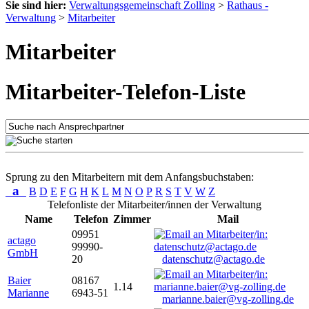
Sie sind hier:
Verwaltungsgemeinschaft Zolling
>
Rathaus -
Verwaltung
>
Mitarbeiter
Mitarbeiter
Mitarbeiter-Telefon-Liste
Sprung zu den Mitarbeitern mit dem Anfangsbuchstaben:
a
B
D
E
F
G
H
K
L
M
N
O
P
R
S
T
V
W
Z
Telefonliste der Mitarbeiter/innen der Verwaltung
Name
Telefon
Zimmer
Mail
09951
actago
99990-
GmbH
20
datenschutz@actago.de
Baier
08167
1.14
Marianne
6943-51
marianne.baier@vg-zolling.de