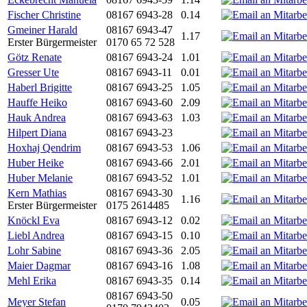
Fischer Christine
08167 6943-28
0.14
Gmeiner Harald
08167 6943-47
1.17
Erster Bürgermeister
0170 65 72 528
Götz Renate
08167 6943-24
1.01
Gresser Ute
08167 6943-11
0.01
Haberl Brigitte
08167 6943-25
1.05
Hauffe Heiko
08167 6943-60
2.09
Hauk Andrea
08167 6943-63
1.03
Hilpert Diana
08167 6943-23
Hoxhaj Qendrim
08167 6943-53
1.06
Huber Heike
08167 6943-66
2.01
Huber Melanie
08167 6943-52
1.01
Kern Mathias
08167 6943-30
1.16
Erster Bürgermeister
0175 2614485
Knöckl Eva
08167 6943-12
0.02
Liebl Andrea
08167 6943-15
0.10
Lohr Sabine
08167 6943-36
2.05
Maier Dagmar
08167 6943-16
1.08
Mehl Erika
08167 6943-35
0.14
08167 6943-50
Meyer Stefan
0.05