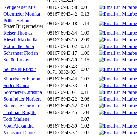
0170 7942402
Neugebauer Mia
08167 6943-58
0.01
Obermeier Monika
08167 6943-42
0.13
Priller Helmut
08167 6943-18
1.13
Erster Bürgermeister
Reiser Thomas
08167 6943-34
1.09
Riesch Maximilian
08167 6943-55
2.09
Rottmüller Julia
08167 6943-62
0.12
Schranner Florian
08167 6943-17
1.06
Schütt Lukas
08167 6943-20
1.15
08167 6943-43
Sellmeier Rudolf
0.07
0171 3032403
Silberbauer Florian
08167 6943-44
1.07
Soller Bianca
08167 6943-33
1.01
Sommerer Christina
08167 6943-61
0.11
Sonnhütter Norbert
08167 6943-22
2.06
Steinecke Corinna
08167 6943-32
0.03
Thalmair Brigitte
08167 6943-45
1.03
Toth Marlene
0.07
Vogl Alexandra
08167 6943-39
1.02
Vrhovnik Daniel
08167 6943-37
1.07