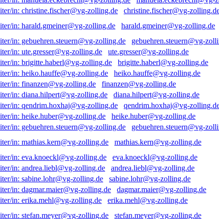
christine.fischer@vg-zolling.d
harald.gmeiner@vg-zolling.de
gebuehren.steuern@vg-zolli
ute.gresser@vg-zolling.de
brigitte.haberl@vg-zolling.de
heiko.hauffe@vg-zolling.de
finanzen@vg-zolling.de
diana.hilpert@vg-zolling.de
qendrim.hoxhaj@vg-zolling.d
heike.huber@vg-zolling.de
gebuehren.steuern@vg-zolli
mathias.kern@vg-zolling.de
eva.knoeckl@vg-zolling.de
andrea.liebl@vg-zolling.de
sabine.lohr@vg-zolling.de
dagmar.maier@vg-zolling.de
erika.mehl@vg-zolling.de
stefan.meyer@vg-zolling.de