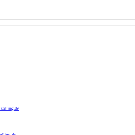
zolling.de
lling.de