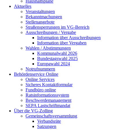
Haushaltspläne
Aktuelles
Veranstaltungen
Bekanntmachungen
Stellenangebote
Straßensperrungen im VG-Bereich
Ausschreibungen / Vergabe
Information über Ausschreibungen
Information über Vergaben
Wahlen / Abstimmungen
Kommunalwahl 2026
Bundestagswahl 2025
Europawahl 2024
Notrufnummern
Behördenservice Online
Online Services
Sicheres Kontaktformular
Fundbüro online
Ratsinformationssystem
Beschwerdemanagement
SEPA Lastschriftmandat
Über die VG-Zolling
Gemeinschaftsversammlung
Verbandsräte
Satzungen