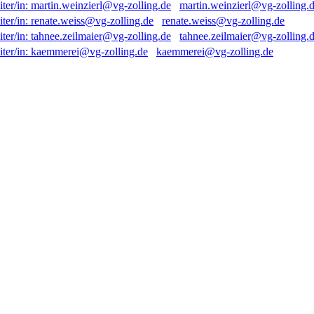
martin.weinzierl@vg-zolling.
renate.weiss@vg-zolling.de
tahnee.zeilmaier@vg-zolling.
kaemmerei@vg-zolling.de