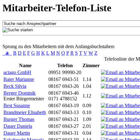
Mitarbeiter-Telefon-Liste
Sprung zu den Mitarbeitern mit dem Anfangsbuchstaben:
a
B
D
E
F
G
H
K
L
M
N
O
P
R
S
T
V
W
Z
Telefonliste der M
Name
Telefon
Zimmer
actago GmbH
09951 99990-20
Baier Marianne
08167 6943-51
1.14
Beck Silvia
08167 6943-26
1.04
Berger Dominik
08167 6943-46
1.12
Erster Bürgermeister
0171 4788152
Best Susanne
08167 6943-19
0.09
Brandmeier Elisabeth
08167 6943-13
0.10
Burger Thomas
08167 6943-21
1.09
Dauer Daniela
08167 6943-27
2.01
Dauer Martin
08167 6943-31
0.04
Eckebrecht Manuela
08167 6943-59
1.14