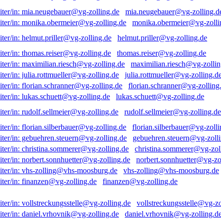
mia.neugebauer@vg-zolling.d
monika.obermeier@vg-zolli
helmut.priller@vg-zolling.de
thomas.reiser@vg-zolling.de
maximilian.riesch@vg-zollin
julia.rottmueller@vg-zolling.d
florian.schranner@vg-zolling
lukas.schuett@vg-zolling.de
rudolf.sellmeier@vg-zolling.de
florian.silberbauer@vg-zolli
gebuehren.steuern@vg-zolli
christina.sommerer@vg-zol
norbert.sonnhuetter@vg-zo
vhs-zolling@vhs-moosburg.de
finanzen@vg-zolling.de
vollstreckungsstelle@vg-zo
daniel.vrhovnik@vg-zolling.d