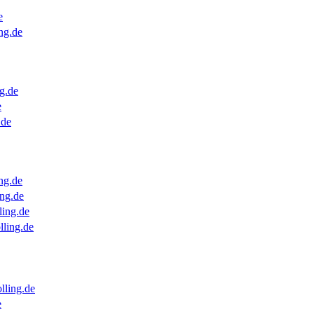
e
ng.de
g.de
e
.de
ng.de
ng.de
ling.de
lling.de
lling.de
e