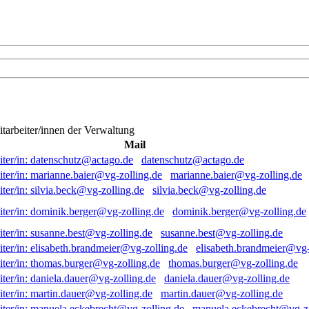
itarbeiter/innen der Verwaltung
Mail
datenschutz@actago.de
marianne.baier@vg-zolling.de
silvia.beck@vg-zolling.de
dominik.berger@vg-zolling.de
susanne.best@vg-zolling.de
elisabeth.brandmeier@vg-
thomas.burger@vg-zolling.de
daniela.dauer@vg-zolling.de
martin.dauer@vg-zolling.de
manuela.eckebrecht@vg-zo