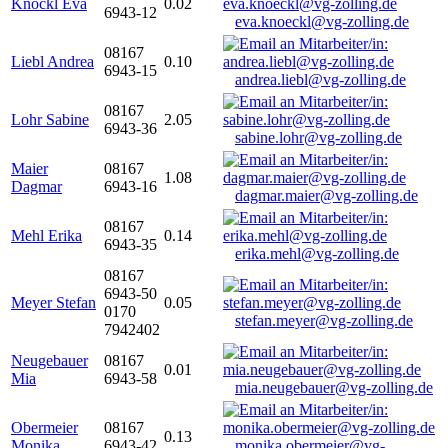
Knöckl Eva
0.02
6943-12
eva.knoeckl@vg-zolling.de
08167
Liebl Andrea
0.10
6943-15
andrea.liebl@vg-zolling.de
08167
Lohr Sabine
2.05
6943-36
sabine.lohr@vg-zolling.de
Maier
08167
1.08
Dagmar
6943-16
dagmar.maier@vg-zolling.de
08167
Mehl Erika
0.14
6943-35
erika.mehl@vg-zolling.de
08167
6943-50
Meyer Stefan
0.05
0170
stefan.meyer@vg-zolling.de
7942402
Neugebauer
08167
0.01
Mia
6943-58
mia.neugebauer@vg-zolling.de
Obermeier
08167
0.13
Monika
6943-42
monika.obermeier@vg-