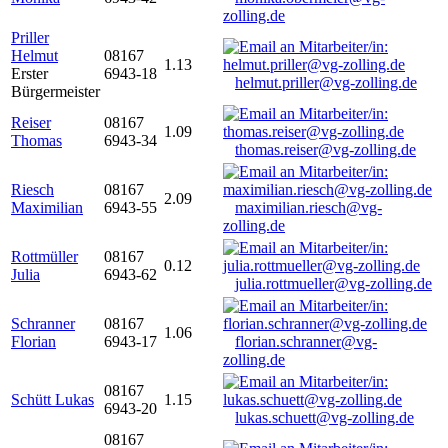
zolling.de
Priller
Helmut
08167
1.13
Erster
6943-18
helmut.priller@vg-zolling.de
Bürgermeister
Reiser
08167
1.09
Thomas
6943-34
thomas.reiser@vg-zolling.de
Riesch
08167
2.09
Maximilian
6943-55
maximilian.riesch@vg-
zolling.de
Rottmüller
08167
0.12
Julia
6943-62
julia.rottmueller@vg-zolling.de
Schranner
08167
1.06
Florian
6943-17
florian.schranner@vg-
zolling.de
08167
Schütt Lukas
1.15
6943-20
lukas.schuett@vg-zolling.de
08167