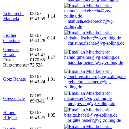
Eckebrecht
08167
1.14
Manuela
6943-59
manuela.eckebrecht@vg-
zolling.de
Fischer
08167
0.14
Christine
6943-28
christine.fischer@vg-zolling.de
Gmeiner
08167
Harald
6943-47
1.17
Erster
0170 65
harald.gmeiner@vg-zolling.de
Bürgermeister
72 528
08167
Götz Renate
1.01
6943-24
gebuehren.steuern@vg-
zolling.de
08167
Gresser Ute
0.01
6943-11
ute.gresser@vg-zolling.de
Haberl
08167
1.05
Brigitte
6943-25
brigitte.haberl@vg-zolling.de