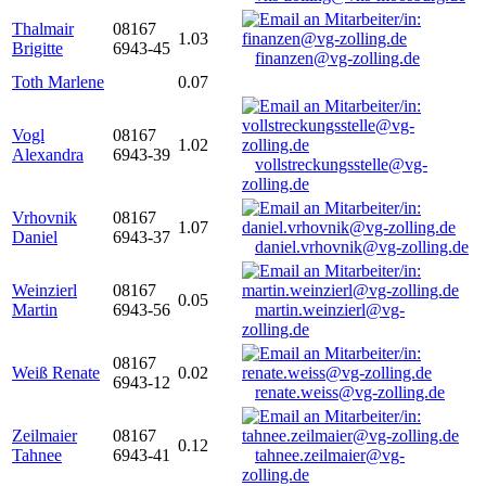
Thalmair
08167
1.03
Brigitte
6943-45
finanzen@vg-zolling.de
Toth Marlene
0.07
Vogl
08167
1.02
Alexandra
6943-39
vollstreckungsstelle@vg-
zolling.de
Vrhovnik
08167
1.07
Daniel
6943-37
daniel.vrhovnik@vg-zolling.de
Weinzierl
08167
0.05
Martin
6943-56
martin.weinzierl@vg-
zolling.de
08167
Weiß Renate
0.02
6943-12
renate.weiss@vg-zolling.de
Zeilmaier
08167
0.12
Tahnee
6943-41
tahnee.zeilmaier@vg-
zolling.de