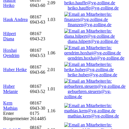
Hauffe
08167
2.09
Heiko
6943-60
heiko.hauffe@vg-zolling.de
08167
Hauk Andrea
1.03
6943-63
finanzen@vg-zolling.de
Hilpert
08167
Diana
6943-23
diana.hilpert@vg-zolling.de
Hoxhaj
08167
1.06
Qendrim
6943-53
qendrim.hoxhaj@vg-zolling.de
08167
Huber Heike
2.01
6943-66
heike.huber@vg-zolling.de
Huber
08167
1.01
Melanie
6943-52
gebuehren.steuern@vg-
zolling.de
Kern
08167
Mathias
6943-30
1.16
Erster
0175
mathias.kern@vg-zolling.de
Bürgermeister
2614485
08167