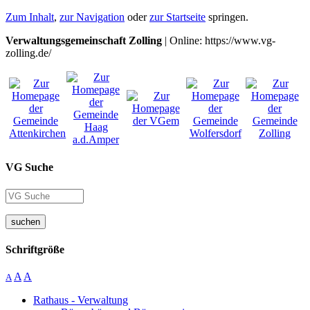
Zum Inhalt
,
zur Navigation
oder
zur Startseite
springen.
Verwaltungsgemeinschaft Zolling
| Online: https://www.vg-
zolling.de/
VG Suche
suchen
Schriftgröße
A
A
A
Rathaus - Verwaltung