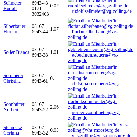
Sellmeier
6943-43
0.07
Rudolf
0171
rudolf.sellmeier@vg-zolling.de
3032403
Silberbauer
08167
1.07
Florian
6943-44
florian.silberbauer@vg-
zolling.de
08167
Soller Bianca
1.01
6943-33
gebuehren.steuern@vg-
zolling.de
Sommerer
08167
0.11
Christina
6943-61
christina.sommerer@vg-
zolling.de
Sonnhütter
08167
2.06
Norbert
6943-22
norbert.sonnhuetter@vg-
zolling.de
Steinecke
08167
0.03
Corinna
6943-32
vhs-zolling@vhs-moosburg.de