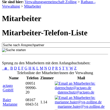
Sie sind hier:
Verwaltungsgemeinschaft Zolling
>
Rathaus -
Verwaltung
>
Mitarbeiter
Mitarbeiter
Mitarbeiter-Telefon-Liste
Sprung zu den Mitarbeitern mit dem Anfangsbuchstaben:
a
B
D
E
F
G
H
K
L
M
N
O
P
R
S
T
V
W
Z
Telefonliste der Mitarbeiter/innen der Verwaltung
Name
Telefon
Zimmer
Mail
09951
actago
99990-
GmbH
20
datenschutz@actago.de
Baier
08167
1.14
Marianne
6943-51
marianne.baier@vg-zolling.de