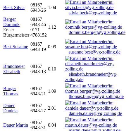
08167
Beck Silvia
1.04
6943-26
silvia.beck@vg-zolling.de
Berger
08167
Dominik
6943-46
1.12
Erster
0171
dominik.berger@vg-zolling.de
Bürgermeister
4788152
08167
Best Susanne
0.09
6943-19
susanne.best@vg-zolling.de
Brandmeier
08167
0.10
Elisabeth
6943-13
elisabeth.brandmeier@vg-
zolling.de
Burger
08167
1.09
Thomas
6943-21
thomas.burger@vg-zolling.de
Dauer
08167
2.01
Daniela
6943-27
daniela.dauer@vg-zolling.de
08167
Dauer Martin
0.04
6943-31
martin.dauer@vg-zolling.de