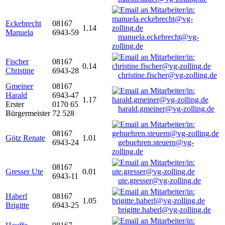
Eckebrecht
08167
1.14
Manuela
6943-59
manuela.eckebrecht@vg-
zolling.de
Fischer
08167
0.14
Christine
6943-28
christine.fischer@vg-zolling.de
Gmeiner
08167
Harald
6943-47
1.17
Erster
0170 65
harald.gmeiner@vg-zolling.de
Bürgermeister
72 528
08167
Götz Renate
1.01
6943-24
gebuehren.steuern@vg-
zolling.de
08167
Gresser Ute
0.01
6943-11
ute.gresser@vg-zolling.de
Haberl
08167
1.05
Brigitte
6943-25
brigitte.haberl@vg-zolling.de