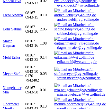
Knöckl Eva
0.02
6943-12
eva.knoeckl@vg-zolling.de
08167
Liebl Andrea
0.10
6943-15
andrea.liebl@vg-zolling.de
08167
Lohr Sabine
2.05
6943-36
sabine.lohr@vg-zolling.de
Maier
08167
1.08
Dagmar
6943-16
dagmar.maier@vg-zolling.de
08167
Mehl Erika
0.14
6943-35
erika.mehl@vg-zolling.de
08167
6943-50
Meyer Stefan
0.05
0170
stefan.meyer@vg-zolling.de
7942402
Neugebauer
08167
0.01
Mia
6943-58
mia.neugebauer@vg-zolling.de
Obermeier
08167
0.13
Monika
6943-42
monika.obermeier@vg-