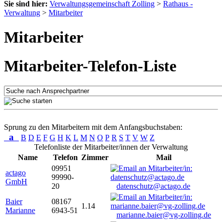
Sie sind hier:
Verwaltungsgemeinschaft Zolling
>
Rathaus -
Verwaltung
>
Mitarbeiter
Mitarbeiter
Mitarbeiter-Telefon-Liste
Sprung zu den Mitarbeitern mit dem Anfangsbuchstaben:
a
B
D
E
F
G
H
K
L
M
N
O
P
R
S
T
V
W
Z
Telefonliste der Mitarbeiter/innen der Verwaltung
Name
Telefon
Zimmer
Mail
09951
actago
99990-
GmbH
20
datenschutz@actago.de
Baier
08167
1.14
Marianne
6943-51
marianne.baier@vg-zolling.de