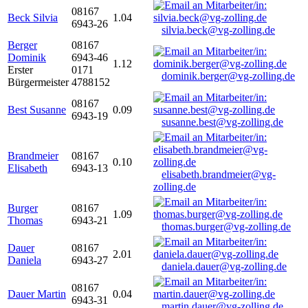
08167
Beck Silvia
1.04
6943-26
silvia.beck@vg-zolling.de
Berger
08167
Dominik
6943-46
1.12
Erster
0171
dominik.berger@vg-zolling.de
Bürgermeister
4788152
08167
Best Susanne
0.09
6943-19
susanne.best@vg-zolling.de
Brandmeier
08167
0.10
Elisabeth
6943-13
elisabeth.brandmeier@vg-
zolling.de
Burger
08167
1.09
Thomas
6943-21
thomas.burger@vg-zolling.de
Dauer
08167
2.01
Daniela
6943-27
daniela.dauer@vg-zolling.de
08167
Dauer Martin
0.04
6943-31
martin.dauer@vg-zolling.de