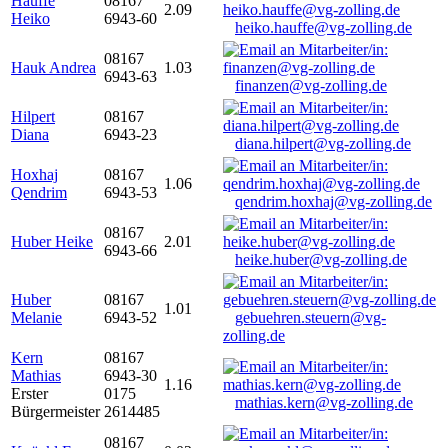
Hauffe
08167
2.09
Heiko
6943-60
heiko.hauffe@vg-zolling.de
08167
Hauk Andrea
1.03
6943-63
finanzen@vg-zolling.de
Hilpert
08167
Diana
6943-23
diana.hilpert@vg-zolling.de
Hoxhaj
08167
1.06
Qendrim
6943-53
qendrim.hoxhaj@vg-zolling.de
08167
Huber Heike
2.01
6943-66
heike.huber@vg-zolling.de
Huber
08167
1.01
Melanie
6943-52
gebuehren.steuern@vg-
zolling.de
Kern
08167
Mathias
6943-30
1.16
Erster
0175
mathias.kern@vg-zolling.de
Bürgermeister
2614485
08167