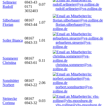
Sellmeier
6943-43
0.07
Rudolf
0171
rudolf.sellmeier@vg-zolling.de
3032403
Silberbauer
08167
1.07
Florian
6943-44
florian.silberbauer@vg-
zolling.de
08167
Soller Bianca
1.01
6943-33
gebuehren.steuern@vg-
zolling.de
Sommerer
08167
0.11
Christina
6943-61
christina.sommerer@vg-
zolling.de
Sonnhütter
08167
2.06
Norbert
6943-22
norbert.sonnhuetter@vg-
zolling.de
Steinecke
08167
0.03
Corinna
6943-32
vhs-zolling@vhs-moosburg.de