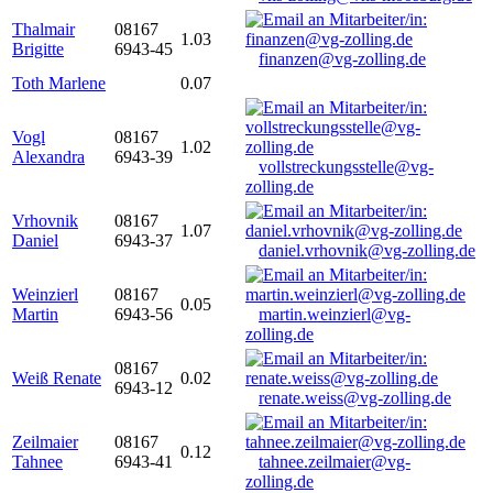
Thalmair
08167
1.03
Brigitte
6943-45
finanzen@vg-zolling.de
Toth Marlene
0.07
Vogl
08167
1.02
Alexandra
6943-39
vollstreckungsstelle@vg-
zolling.de
Vrhovnik
08167
1.07
Daniel
6943-37
daniel.vrhovnik@vg-zolling.de
Weinzierl
08167
0.05
Martin
6943-56
martin.weinzierl@vg-
zolling.de
08167
Weiß Renate
0.02
6943-12
renate.weiss@vg-zolling.de
Zeilmaier
08167
0.12
Tahnee
6943-41
tahnee.zeilmaier@vg-
zolling.de