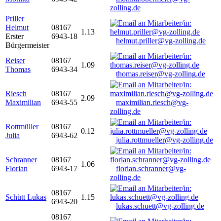
zolling.de
Priller
Helmut
08167
1.13
Erster
6943-18
helmut.priller@vg-zolling.de
Bürgermeister
Reiser
08167
1.09
Thomas
6943-34
thomas.reiser@vg-zolling.de
Riesch
08167
2.09
Maximilian
6943-55
maximilian.riesch@vg-
zolling.de
Rottmüller
08167
0.12
Julia
6943-62
julia.rottmueller@vg-zolling.de
Schranner
08167
1.06
Florian
6943-17
florian.schranner@vg-
zolling.de
08167
Schütt Lukas
1.15
6943-20
lukas.schuett@vg-zolling.de
08167