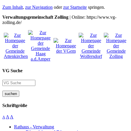
Zum Inhalt
,
zur Navigation
oder
zur Startseite
springen.
Verwaltungsgemeinschaft Zolling
| Online: https://www.vg-
zolling.de/
VG Suche
suchen
Schriftgröße
A
A
A
Rathaus - Verwaltung